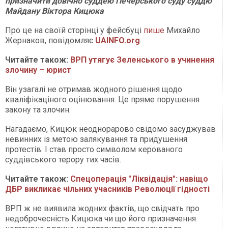
призначити довічно суддею Печерського суду суддю
Майдану Віктора Кицюка
Про це на своїй сторінці у фейсбуці
пише
Михайло
Жернаков, повідомляє
UAINFO.org
.
Читайте також:
ВРП утягує Зеленського в учинення
злочину – юрист
Він узагалі не отримав жодного рішення щодо
кваліфікаціного оцінювання. Це пряме порушення
закону та злочин.
Нагадаємо, Кицюк неоднораpово свідомо засуджував
невинних із метою залякування та придушення
протестів. І став просто символом керованого
суддівського терору тих часів.
Читайте також:
Спецоперація "Ліквідація": навіщо
ДБР викликає чільних учасників Революції гідності
ВРП ж не виявила жодних фактів, що свідчать про
недоброчесність Кицюка чи що його призначення