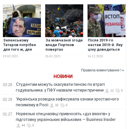
Зеленському
За мовчазної згоди
Після 2019-го
Татаров потрібен
влади Портнов
настав 2010-й. Яку
для того ж, для
повертає
ціну доведеться
чого і Януковичеві
бандитську Україну
заплатити цього
19.02.2021
26.01.2021
16.12.2020
свого часу –
Януковича –
разу?
Стерненко
В'ятрович
Правила коментування ! »
НОВИНИ
Студентам можуть скасувати пенсію по втраті
03:28
годувальника: у ПФУ назвали чотири причини
12
0
Українська розвідка зафіксувала ознаки зростаючого
02:29
песимізму в Росії
32
0
Норвезькі спецназівці привносять «дух вікінгів» у
01:27
підготовку українських військових — Business Insider
44
0