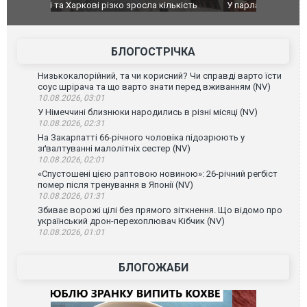
ькість
У парламенті Косово прем'єра закидали яйцями
Приїхав за
до українс
зіркового 
БЛОГОСТРІЧКА
Низькокалорійний, та чи корисний? Чи справді варто їсти
соус шрірача та що варто знати перед вживанням (NV)
10.08.2026, 03:01
У Німеччині близнюки народились в різні місяці (NV)
10.08.2026, 02:31
На Закарпатті 66-річного чоловіка підозрюють у
зґвалтуванні малолітніх сестер (NV)
10.08.2026, 02:01
«Спустошені цією раптовою новиною»: 26-річний регбіст
помер після тренування в Японії (NV)
10.08.2026, 01:31
Збиває ворожі цілі без прямого зіткнення. Що відомо про
український дрон-перехоплювач Кібчик (NV)
10.08.2026, 01:01
БЛОГОЖАБИ