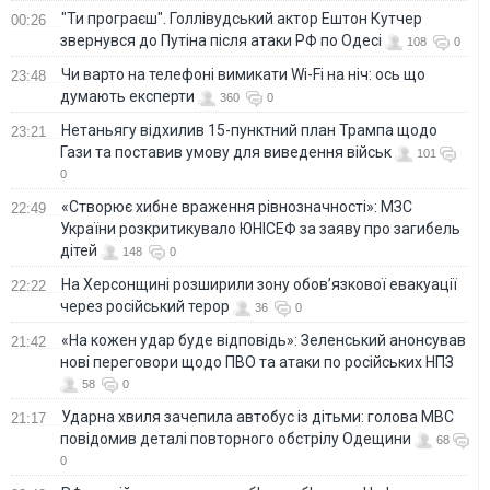
"Ти програєш". Голлівудський актор Ештон Кутчер
00:26
звернувся до Путіна після атаки РФ по Одесі
108
0
Чи варто на телефонi вимикати Wi-Fi на ніч: ось що
23:48
думають експерти
360
0
Нетаньягу відхилив 15-пунктний план Трампа щодо
23:21
Гази та поставив умову для виведення військ
101
0
«Створює хибне враження рівнозначності»: МЗС
22:49
України розкритикувало ЮНІСЕФ за заяву про загибель
дітей
148
0
На Херсонщині розширили зону обов’язкової евакуації
22:22
через російський терор
36
0
«На кожен удар буде відповідь»: Зеленський анонсував
21:42
нові переговори щодо ПВО та атаки по російських НПЗ
58
0
Ударна хвиля зачепила автобус із дітьми: голова МВС
21:17
повідомив деталі повторного обстрілу Одещини
68
0