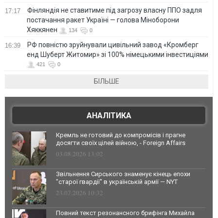
Фінляндія не ставитиме під загрозу власну ППО задля
17:17
постачання ракет Україні — голова Міноборони
Хяккянен
134
0
РФ повністю зруйнували цивільний завод «Кромберг
16:39
енд Шуберт Житомир» зі 100% німецькими інвестиціями
421
0
БІЛЬШЕ
АНАЛІТИКА
Кремль не готовий до компромісів і прагне
досягти своїх цілей війною, - Foreign Affairs
03.08.2026 13:02
Звільнення Сирського знаменує кінець епохи
"старої гвардії" в українській армії — NYT
23.07.2026 10:32
Повний текст резонансного брифінга Михайла