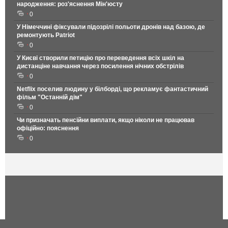
народження: роз'яснення Мін'юсту
0
У Німеччині фіксували підозрілі польоти дронів над базою, де
ремонтують Patriot
0
У Києві створили петицію про переведення всіх шкіл на
дистанціне навчання через посилення нічних обстрілів
0
Netflix поселив людину у білборді, що рекламує фантастичний
фільм "Останній дім"
0
Чи призначать пенсійни виплати, якщо ніколи не працював
офіційно: пояснення
0