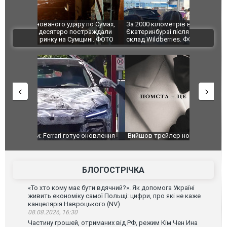
по Сумах,
За 2000 кілометрів від кордону з Україною: в
"Мої іграш
траждали
Єкатеринбурзі після атаки дронів загорівся
суперкарів
ВІДЕО
ині. ФОТО
склад Wildberries. ФОТО. ВІДЕО
оновлення
Вийшов трейлер нової екранізації легендарного
Зеленський
фільму "Афера Томаса Крауна"
перемовин
БЛОГОСТРІЧКА
«То хто кому має бути вдячний?». Як допомога Україні
живить економіку самої Польщі: цифри, про які не каже
канцелярія Навроцького (NV)
08.08.2026, 16:30
Частину грошей, отриманих від РФ, режим Кім Чен Ина