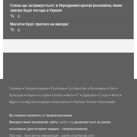
Спека ще затримується: в Укргідрометцентрі розповіли, якою
завтра буде погода в Україні
0
Магнітні бурі: прогноз на вихідні
0
Головна
•
Головні новини
•
Політика
•
Суспільство
•
Економіка
беспроводной
•
Світ
•
Культура
•
Наука
•
Історія
•
Освіта
•
Авто
•
IT
•
Здоров'я
интернет
•
Спорт
•
Фото
•
Відео
•
Огляд блогосфери
•
Блоголента
•
Рейтинг блогів
киев
•
Блогожаби
и
Всі новини належать їх правовласникам.
область
Використання матеріалів сайту
uainfo.org
дозволяється за умови
wimax
посилання (для інтернет-видань - гіперпосилання).
интернет
Про нас
.
Контактна інформація
.
uainfo.org@gmail.com
в