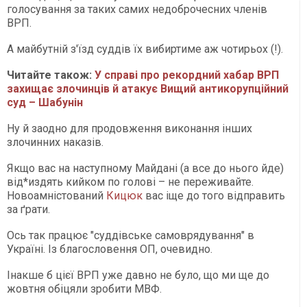
голосування за таких самих недоброчесних членів
ВРП.
А майбутній з'їзд суддів їх вибиртиме аж чотирьох (!).
Читайте також:
У справі про рекордний хабар ВРП
захищає злочинців й атакує Вищий антикорупційний
суд – Шабунін
Ну й заодно для продовження виконання інших
злочинних наказів.
Якщо вас на наступному Майдані (а все до нього йде)
від*издять кийком по голові – не переживайте.
Новоамністований
Кицюк
вас іще до того відправить
за ґрати.
Ось так працює "суддівське самоврядування" в
Україні. Із благословення ОП, очевидно.
Інакше б цієї ВРП уже давно не було, що ми ще до
жовтня обіцяли зробити МВФ.