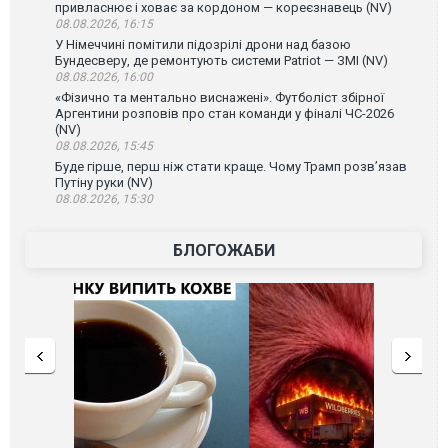
привласнює і ховає за кордоном — кореєзнавець (NV)
08.08.2026, 16:15
У Німеччині помітили підозрілі дрони над базою
Бундесверу, де ремонтують системи Patriot — ЗМІ (NV)
08.08.2026, 16:00
«Фізично та ментально виснажені». Футболіст збірної
Аргентини розповів про стан команди у фіналі ЧС-2026
(NV)
08.08.2026, 15:45
Буде гірше, перш ніж стати краще. Чому Трамп розв’язав
Путіну руки (NV)
08.08.2026, 15:30
БЛОГОЖАБИ