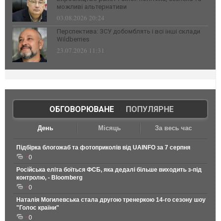
можливі альтернативи
03.08.2026 20:24
Перспектива: ЗСУ добомблять і всі інші склади
Wildberries
23.07.2026 11:31
ОБГОВОРЮВАНЕ
|
ПОПУЛЯРНЕ
День
Місяць
За весь час
Підбірка блогожаб та фотоприколів від UAINFO за 7 серпня
0
Російська еліта боїться ФСБ, яка дедалі більше виходить з-під
контролю, - Bloomberg
0
Наталія Могилевська стала другою тренеркою 14-го сезону шоу
"Голос країни"
0