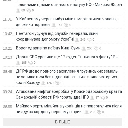
головними цілями осіннього наступу РФ - Максим Жорін
89
0
У Коблевому через вибух міни в морі загинув чоловік,
11:01
дві жінки поранені
144
0
Пентагон усунув від служби генерала, який
10:42
координував допомогу Україні
243
0
Ворог ударив по поїзду Київ-Суми
10:21
208
0
Дрони СБС уразили ще 12 суден "тіньового флоту" РФ
10:13
105
0
Дії РФ щодо повного захоплення грузинських земель
09:48
не залишаться без відповіді - спільна заява чотирьох
країн Заходу
1260
0
Атакована нафтопереробка: у Краснодарському краї та
09:24
Самарській області РФ горять два НПЗ
97
0
Майже чверть мільйона українців не повернулися після
09:00
виїзду за кордон у першому півріччі
252
0
БІЛЬШЕ