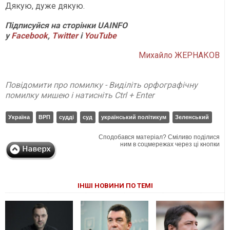
Дякую, дуже дякую.
Підписуйся на сторінки UAINFO
у
Facebook
,
Twitter
і
YouTube
Михайло ЖЕРНАКОВ
Повідомити про помилку - Виділіть орфографічну
помилку мишею і натисніть Ctrl + Enter
Україна
ВРП
судді
суд
український політикум
Зеленський
Сподобався матеріал? Сміливо поділися
ним в соцмережах через ці кнопки
ІНШІ НОВИНИ ПО ТЕМІ