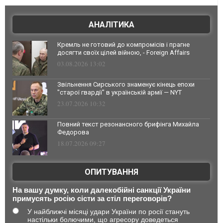
АНАЛІТИКА
Кремль не готовий до компромісів і прагне
досягти своїх цілей війною, - Foreign Affairs
03.08.2026 13:02
Звільнення Сирського знаменує кінець епохи
"старої гвардії" в українській армії — NYT
23.07.2026 10:32
Повний текст резонансного брифінга Михайла
Федорова
18.07.2026 09:27
ОПИТУВАННЯ
На вашу думку, коли далекобійні санкції України
примусять росію сісти за стіл переговорів?
У найближчі місяці удари України по росії стануть
настільки болючими, що агресору доведеться