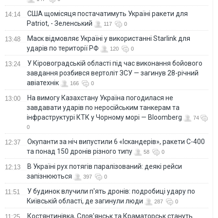
США щомісяця постачатимуть Україні ракети для
14:14
Patriot, - Зеленський
117
0
Маск відмовляє Україні у використанні Starlink для
13:48
ударів по території РФ
120
0
У Кіровоградській області під час виконання бойового
13:24
завдання розбився вертоліт ЗСУ — загинув 28-річний
авіатехнік
166
0
На вимогу Казахстану Україна погодилася не
13:00
завдавати ударів по неросійським танкерам та
інфраструктурі КТК у Чорному морі — Bloomberg
74
0
Окупанти за ніч випустили 6 «Іскандерів», ракети С-400
12:37
та понад 150 дронів різного типу
58
0
В Україні рух потягів паралізований: деякі рейси
12:13
запізнюються
397
0
У будинок влучили п'ять дронів: подробиці удару по
11:51
Київській області, де загинули люди
287
0
Костянтинівка, Слов'янськ та Краматорськ стануть
11:25