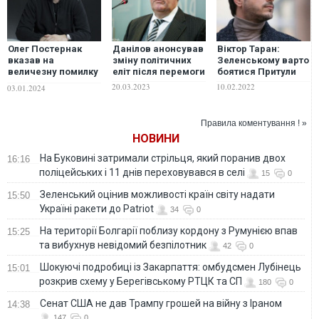
Олег Постернак
Данілов анонсував
Віктор Таран:
вказав на
зміну політичних
Зеленському варто
величезну помилку
еліт після перемоги
боятися Притули
різного штибу
20.03.2023
10.02.2022
03.01.2024
аналітиків,
політологів та
експертів
Правила коментування ! »
НОВИНИ
На Буковині затримали стрільця, який поранив двох
16:16
поліцейських і 11 днів переховувався в селі
15
0
Зеленський оцінив можливості країн світу надати
15:50
Україні ракети до Patriot
34
0
На території Болгарії поблизу кордону з Румунією впав
15:25
та вибухнув невідомий безпілотник
42
0
Шокуючі подробиці із Закарпаття: омбудсмен Лубінець
15:01
розкрив схему у Берегівському РТЦК та СП
180
0
Сенат США не дав Трампу грошей на війну з Іраном
14:38
147
0