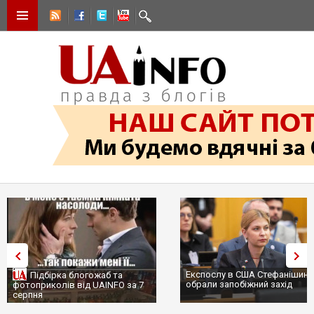
Експослу в США Стефанішиній
Підбірка блогожаб та
обрали запобіжний захід
фотоприколів від UAINFO за 7
серпня