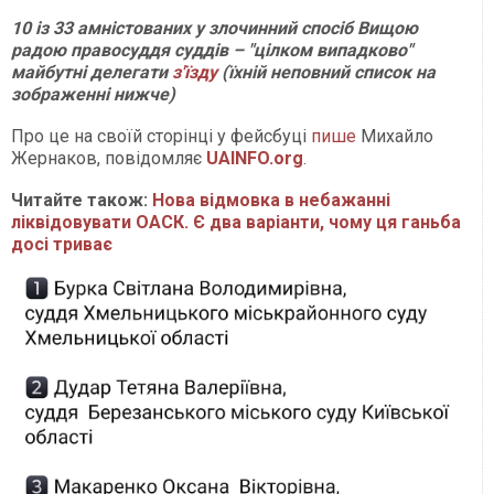
10 із 33 амністованих у злочинний спосіб Вищою
радою правосуддя суддів – "цілком випадково"
майбутні делегати
з'їзду
(їхній неповний список на
зображенні нижче)
Про це на своїй сторінці у фейсбуці
пише
Михайло
Жернаков, повідомляє
UAINFO.org
.
Читайте також:
Нова відмовка в небажанні
ліквідовувати ОАСК. Є два варіанти, чому ця ганьба
досі триває