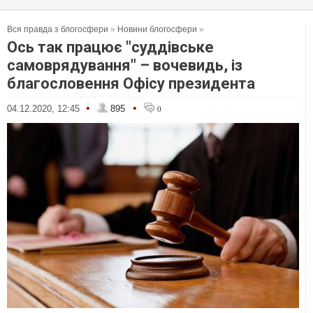
Вся правда з блогосфери
»
Новини блогосфери
»
Ось так працює "суддівське
самоврядування" – вочевидь, із
благословення Офісу президента
•
•
04.12.2020, 12:45
895
0