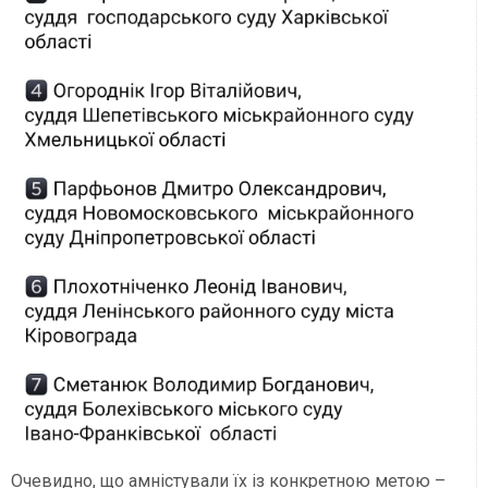
Очевидно, що амністували їх із конкретною метою –