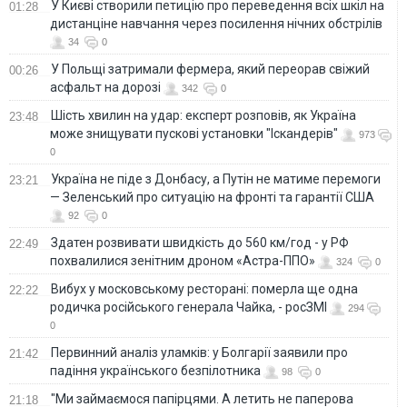
У Києві створили петицію про переведення всіх шкіл на
01:28
дистанціне навчання через посилення нічних обстрілів
34
0
У Польщі затримали фермера, який переорав свіжий
00:26
асфальт на дорозі
342
0
Шість хвилин на удар: експерт розповів, як Україна
23:48
може знищувати пускові установки "Іскандерів"
973
0
Україна не піде з Донбасу, а Путін не матиме перемоги
23:21
— Зеленський про ситуацію на фронті та гарантії США
92
0
Здатен розвивати швидкість до 560 км/год - у РФ
22:49
похвалилися зенітним дроном «Астра-ППО»
324
0
Вибух у московському ресторані: померла ще одна
22:22
родичка російського генерала Чайка, - росЗМІ
294
0
Первинний аналіз уламків: у Болгарії заявили про
21:42
падіння українського безпілотника
98
0
"Ми займаємося папірцями. А летить не паперова
21:18