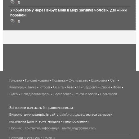
0
У Коблевому через вибух міни в морі загинув чоловік, дві жінки
поранені
0
Головна
•
Головні новини
•
Політика
•
Суспільство
•
Економіка
беспроводной
•
Світ
•
Культура
•
Наука
•
Історія
•
Освіта
•
Авто
•
IT
•
Здоров'я
интернет
•
Спорт
•
Фото
•
Відео
•
Огляд блогосфери
•
Блоголента
•
Рейтинг блогів
киев
•
Блогожаби
и
Всі новини належать їх правовласникам.
область
Використання матеріалів сайту
uainfo.org
дозволяється за умови
wimax
посилання (для інтернет-видань - гіперпосилання).
интернет
Про нас
.
Контактна інформація
.
uainfo.org@gmail.com
в
киеве
Copyright © 2011-2026 UAINFO.