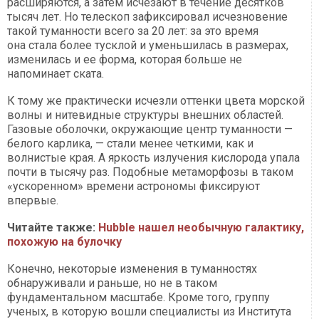
расширяются, а затем исчезают в течение десятков
тысяч лет. Но телескоп зафиксировал исчезновение
такой туманности всего за 20 лет: за это время
она стала более тусклой и уменьшилась в размерах,
изменилась и ее форма, которая больше не
напоминает ската.
К тому же практически исчезли оттенки цвета морской
волны и нитевидные структуры внешних областей.
Газовые оболочки, окружающие центр туманности —
белого карлика, — стали менее четкими, как и
волнистые края. А яркость излучения кислорода упала
почти в тысячу раз. Подобные метаморфозы в таком
«ускоренном» времени астрономы фиксируют
впервые.
Читайте также:
Hubble нашел необычную галактику,
похожую на булочку
Конечно, некоторые изменения в туманностях
обнаруживали и раньше, но не в таком
фундаментальном масштабе. Кроме того, группу
ученых, в которую вошли специалисты из Института