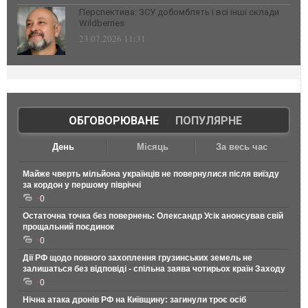
Перспектива: ЗСУ добомблять і всі інші склади
Wildberries
23.07.2026 11:31
ОБГОВОРЮВАНЕ
|
ПОПУЛЯРНЕ
День
Місяць
За весь час
Майже чверть мільйона українців не повернулися після виїзду
за кордон у першому півріччі
0
Остаточна точка без повернень: Олександр Усік анонсував свій
прощальний поєдинок
0
Дії РФ щодо повного захоплення грузинських земель не
залишаться без відповіді - спільна заява чотирьох країн Заходу
0
Нічна атака дронів РФ на Київщину: загинули троє осіб