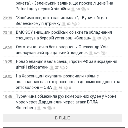
ракета", - Зеленський заявив, що просив ліцензії на
Patriot ще у перший рік війни
58
0
"Зробимо все, що в наших силах", - Вучич обіцяв
20:39
Зеленському підтримку
62
0
ВМС ЗСУ знищили російські об'єкти та обладнання
20:16
спецназу на буровій установці «Сиваш»
89
0
Остаточна точка без повернень: Олександр Усік
19:50
анонсував свій прощальний поєдинок
528
0
Нова Зеландія ввела санкції проти РФ за викрадення
19:25
дітей і кібератаки
27
0
На Херсонщині окупанти розпочали «вільне
19:01
полювання» на автотранспорт за допомогою дронів на
оптоволокні — ОВА
86
0
Туреччина обмежила рух комерційних суден у Чорне
18:45
море через Дарданелли через атаки БПЛА —
Bloomberg
78
0
БІЛЬШЕ