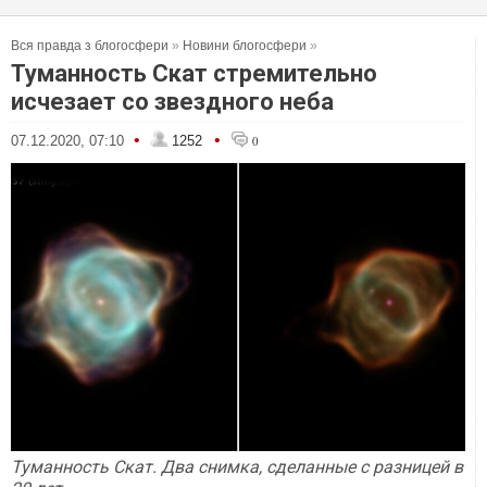
Вся правда з блогосфери
»
Новини блогосфери
»
Туманность Скат стремительно
исчезает со звездного неба
•
•
07.12.2020, 07:10
1252
0
Туманность Скат. Два снимка, сделанные с разницей в