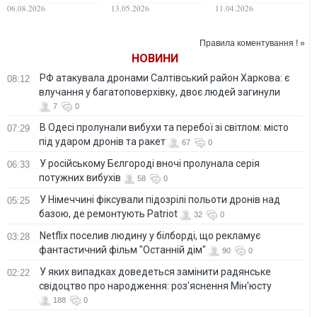
Сонці те, чого
Джеймса Вебба
погодні контрасти
06.08.2026
13.05.2026
11.04.2026
раніше не бачив
створив
ніхто
найточнішу мапу
Всесвіту
Правила коментування ! »
НОВИНИ
РФ атакувала дронами Салтівський район Харкова: є
08:12
влучання у багатоповерхівку, двоє людей загинули
7
0
В Одесі пролунали вибухи та перебої зі світлом: місто
07:29
під ударом дронів та ракет
67
0
У російському Бєлгороді вночі пролунала серія
06:33
потужних вибухів
58
0
У Німеччині фіксували підозрілі польоти дронів над
05:25
базою, де ремонтують Patriot
32
0
Netflix поселив людину у білборді, що рекламує
03:28
фантастичний фільм "Останній дім"
90
0
У яких випадках доведеться замінити радянське
02:22
свідоцтво про народження: роз'яснення Мін'юсту
188
0