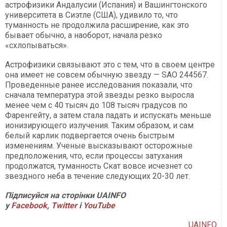
астрофизики Андалусии (Испания) и Вашингтонского
университета в Сиэтле (США), удивило то, что
туманность не продолжила расширение, как это
бывает обычно, а наоборот, начала резко
«схлопываться».
Астрофизики связывают это с тем, что в своем центре
она имеет не совсем обычную звезду — SAO 244567.
Проведенные ранее исследования показали, что
сначала температура этой звезды резко выросла
менее чем с 40 тысяч до 108 тысяч градусов по
Фаренгейту, а затем стала падать и испускать меньше
ионизирующего излучения. Таким образом, и сам
белый карлик подвергается очень быстрым
изменениям. Ученые высказывают осторожные
предположения, что, если процессы затухания
продолжатся, туманность Скат вовсе исчезнет со
звездного неба в течение следующих 20-30 лет.
Підписуйся на сторінки UAINFO
у
Facebook
,
Twitter
і
YouTube
UAINFO