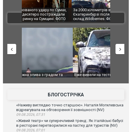
по Сумах,
За 2000 кілометрів від кордону з Україною: в
"Мої іграш
траждали
Єкатеринбурзі після атаки дронів загорівся
суперкарів
ВІДЕО
ині. ФОТО
склад Wildberries. ФОТО. ВІДЕО
дом та
Вже вивели на тести: Ferrari готує оновлення
Вийшов тре
позашляховика Purosangue. ВІДЕО
фільму "Аф
БЛОГОСТРІЧКА
«Наживу виглядаю точно старшою». Наталія Могилевська
відреагувала на обговорення її зовнішності (NV)
09.08.2026, 07:31
«Живий театр» чи суперечливий тренд:. Як італійські бабусі
в ресторані перетворилися на пастку для туристів (NV)
09.08.2026, 07:01