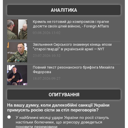
АНАЛІТИКА
Кремль не готовий до компромісів і прагне
досягти своїх цілей війною, - Foreign Affairs
03.08.2026 13:02
Звільнення Сирського знаменує кінець епохи
"старої гвардії" в українській армії — NYT
23.07.2026 10:32
Повний текст резонансного брифінга Михайла
Федорова
18.07.2026 09:27
ОПИТУВАННЯ
На вашу думку, коли далекобійні санкції України
примусять росію сісти за стіл переговорів?
У найближчі місяці удари України по росії стануть
настільки болючими, що агресору доведеться
поновити перемовини