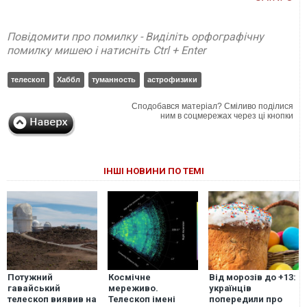
Повідомити про помилку - Виділіть орфографічну
помилку мишею і натисніть Ctrl + Enter
телескоп
Хаббл
туманность
астрофизики
Сподобався матеріал? Сміливо поділися
ним в соцмережах через ці кнопки
ІНШІ НОВИНИ ПО ТЕМІ
Потужний
Космічне
Від морозів до +13:
гавайський
мереживо.
українців
телескоп виявив на
Телескоп імені
попередили про