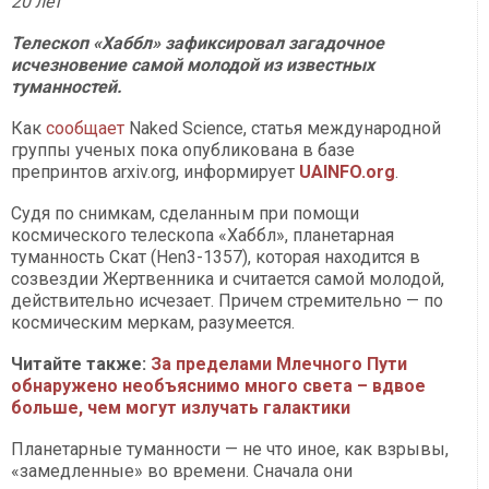
20 лет
Телескоп «Хаббл» зафиксировал загадочное
исчезновение самой молодой из известных
туманностей.
Как
сообщает
Naked Science, статья международной
группы ученых пока опубликована в базе
препринтов arxiv.org, информирует
UAINFO.org
.
Судя по снимкам, сделанным при помощи
космического телескопа «Хаббл», планетарная
туманность Скат (Hen3-1357), которая находится в
созвездии Жертвенника и считается самой молодой,
действительно исчезает. Причем стремительно — по
космическим меркам, разумеется.
Читайте также:
За пределами Млечного Пути
обнаружено необъяснимо много света – вдвое
больше, чем могут излучать галактики
Планетарные туманности — не что иное, как взрывы,
«замедленные» во времени. Сначала они