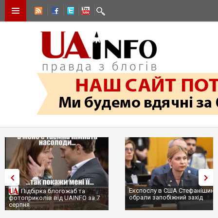
Експослу в США Стефанішині
Підбірка блогожаб та
обрали запобіжний захід
фотоприколів від UAINFO за 7
серпня