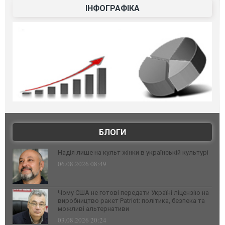
ІНФОГРАФІКА
БЛОГИ
Надія лише на культ жінки в українській культурі
06.08.2026 08:49
Чому США не готові передати Україні ліцензію на
виробництво ракет Patriot: політика, безпека та
можливі альтернативи
03.08.2026 20:24