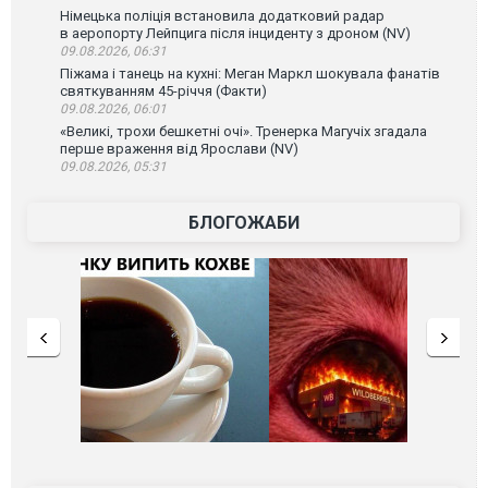
Німецька поліція встановила додатковий радар
в аеропорту Лейпцига після інциденту з дроном (NV)
09.08.2026, 06:31
Піжама і танець на кухні: Меган Маркл шокувала фанатів
святкуванням 45-річчя (Факти)
09.08.2026, 06:01
«Великі, трохи бешкетні очі». Тренерка Магучіх згадала
перше враження від Ярослави (NV)
09.08.2026, 05:31
БЛОГОЖАБИ