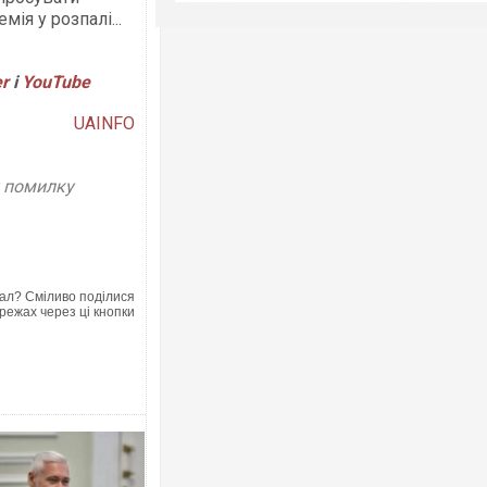
ія у розпалі...
er
і
YouTube
UAINFO
у помилку
ал? Сміливо поділися
режах через ці кнопки