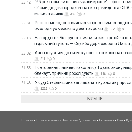
"65 років ніколи не виглядали краще", - фото-пр
22:42
Обами до дня народження екс-президента США 
мільйон лайків
382
0
Рецепт молодості виявився простішим: володінн
22:31
омолоджує мозок на десяток років
222
0
На кордоні з Білоруссю виявили вже третій за ост
22:13
підземний тунель — Служба держохорони Литви
Audi готується до випуску нового покоління поз
22:02
211
0
Повторення липневого колапсу: Грузію знову нак
21:55
блекаут, причини розслідують
146
0
У суді Стефанішина заплакала: яку заставу прос
21:43
1217
0
БІЛЬШЕ
Головна
•
Головні новини
•
Політика
•
Суспільство
•
Економіка
•
Світ
•
Кул