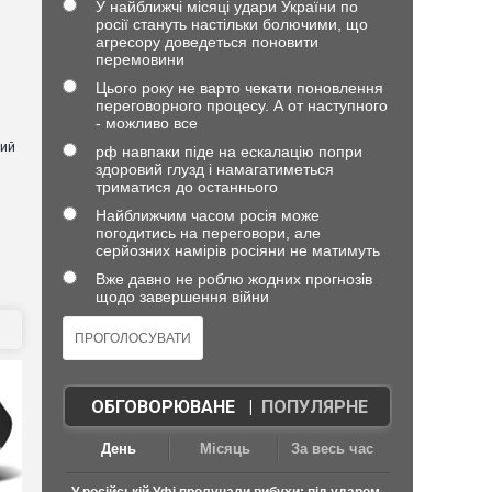
У найближчі місяці удари України по
росії стануть настільки болючими, що
агресору доведеться поновити
перемовини
Цього року не варто чекати поновлення
переговорного процесу. А от наступного
- можливо все
ний
рф навпаки піде на ескалацію попри
здоровий глузд і намагатиметься
триматися до останнього
Найближчим часом росія може
погодитись на переговори, але
серйозних намірів росіяни не матимуть
Вже давно не роблю жодних прогнозів
щодо завершення війни
ОБГОВОРЮВАНЕ
|
ПОПУЛЯРНЕ
День
Місяць
За весь час