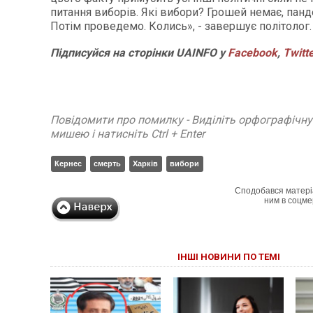
питання виборів. Які вибори? Грошей немає, пандем
Потім проведемо. Колись», - завершує політолог.
Підписуйся на сторінки UAINFO у
Facebook
,
Twitt
Повідомити про помилку - Виділіть орфографічн
мишею і натисніть Ctrl + Enter
Кернес
смерть
Харків
вибори
Сподобався матері
ним в соцме
ІНШІ НОВИНИ ПО ТЕМІ