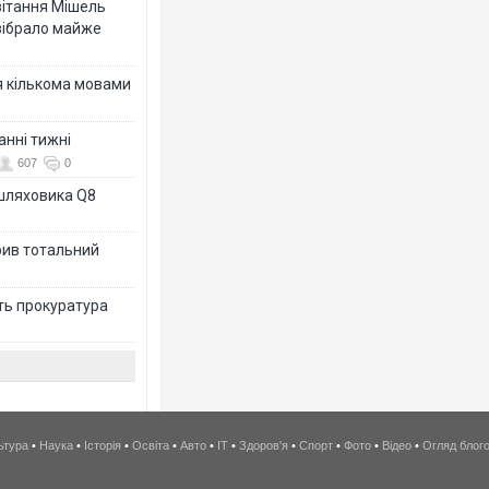
ивітання Мішель
зібрало майже
я кількома мовами
анні тижні
607
0
ашляховика Q8
рив тотальний
ить прокуратура
ьтура
•
Наука
•
Історія
•
Освіта
•
Авто
•
IT
•
Здоров'я
•
Спорт
•
Фото
•
Відео
•
Огляд блог