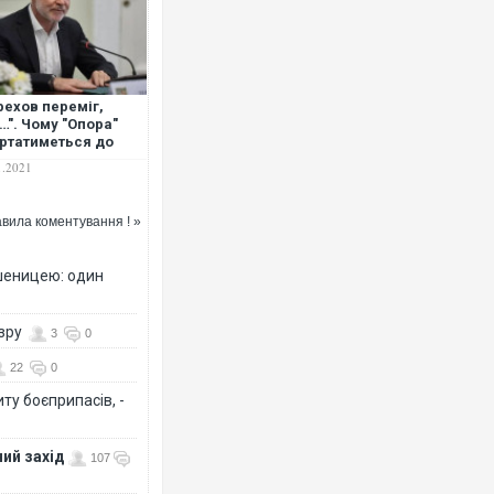
рехов переміг,
Росія атакувала Суми КАБами: п
…". Чому "Опора"
торговельний центр, будинки, є п
ртатиметься до
ФОТО
у через вибори у
1.2021
кові
вила коментування ! »
шеницею: один
озру
3
0
22
0
ту боєприпасів, -
Топпосадовцю Повітряних Сил вр
підозру
ий захід
107