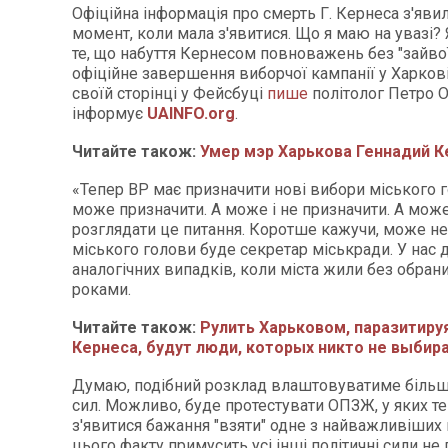
Офіційна інформація про смерть Г. Кернеса з'явил
момент, коли мала з'явитися. Що я маю на увазі? 
те, що набуття Кернесом повноважень без "зайвої
офіційне завершення виборчої кампанії у Харкові»
своїй сторінці у Фейсбуці
пише
політолог Петро 
інформує
UAINFO.org
.
Читайте також:
Умер мэр Харькова Геннадий К
«Тепер ВР має призначити нові вибори міського го
може призначити. А може і не призначити. А мож
розглядати це питання. Коротше кажучи, може не п
міського голови буде секретар міськради. У нас 
аналогічних випадків, коли міста жили без обрани
роками.
Читайте також:
Рулить Харьковом, паразитиру
Кернеса, будут люди, которых никто не выбира
Думаю, подібний розклад влаштовуватиме більші
сил. Можливо, буде протестувати ОПЗЖ, у яких т
з'явитися бажання "взяти" одне з найважливіших 
цього факту примусить усі інші політичні сили не