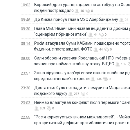
Ворожий дрон уранці вдарив по автобусу на Хер
10:02
людей постраждало
16
0
До Києва прибув глава МЗС Азербайджану
09:46
24
Глава МВС Німеччини назвав інцидент із дроном 
09:30
"сценарієм гібридної атаки"
44
0
Росія атакувала Суми КАБами: пошкоджено торг
09:14
будинки, є постраждалі. ФОТО
44
0
Сили оборони уразили Ярославський НПЗ: губерна
09:00
заявив про наймасштабнішу атаку. ВІДЕО
102
Зміна вірувань: у кар'єрі епохи вікінгів знайшли рід
23:57
середньовічні кам’яні хрести
134
0
Достатньо було погладити: лемури на Мадагаска
23:30
людського вірусу
217
0
Неймар влаштував конфлікт після перемоги "Сан
23:03
189
0
"Росія користується вікном можливостей", - Майк
22:55
про критичний дефіцит протибалістичних ракет в 