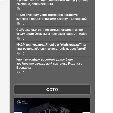
У російській Уфі пролунали вибухи: під ударом,
ймовірно, опинився НПЗ
0
Після обстрілу уряд терміново організує
зустрічі з представниками бізнесу, - Корецький
0
США вже сьогодні готуються оголосити про
угоду щодо Ормузької протоки з Іраном, - Axios
0
КНДР звинуватила Японію в "мілітаризації" та
пригрозила збільшити чисельність своєї армії
0
Уночі внаслідок ворожого удару було
зруйновано складський комплекс Rozetka у
Броварах
0
ФОТО