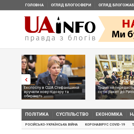
ГОЛОВНА
ОГЛЯД БЛОГОСФЕРИ
ОГЛЯД БЛОГОЖАБ
Експослу в США Стефанішиній
Трамп не передасть
вручили нову підозру та
сотні ракет до Patri
обирають...
...
ПОЛІТИКА
СУСПІЛЬСТВО
ЕКОНОМІКА
Н
РОСІЙСЬКО-УКРАЇНСЬКА ВІЙНА
КОРОНАВІРУС COVID-19