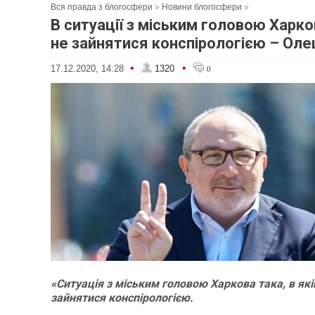
Вся правда з блогосфери
»
Новини блогосфери
»
В ситуації з міським головою Харк
не зайнятися конспірологією – Ол
•
•
17.12.2020, 14:28
1320
0
«Ситуація з міським головою Харкова така, в як
зайнятися конспірологією.