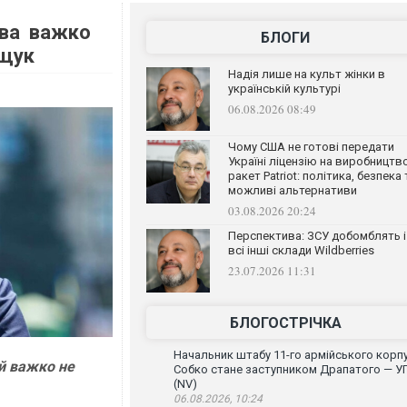
ова важко
БЛОГИ
ещук
Надія лише на культ жінки в
українській культурі
06.08.2026 08:49
Чому США не готові передати
Україні ліцензію на виробництв
ракет Patriot: політика, безпека 
можливі альтернативи
03.08.2026 20:24
Перспектива: ЗСУ добомблять і
всі інші склади Wildberries
23.07.2026 11:31
БЛОГОСТРІЧКА
Начальник штабу 11-го армійського корп
ій важко не
Собко стане заступником Драпатого — У
(NV)
06.08.2026, 10:24