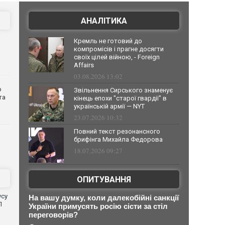
АНАЛІТИКА
Кремль не готовий до
компромісів і прагне досягти
своїх цілей війною, - Foreign
Affairs
03.08.2026 13:02
о
Звільнення Сирського знаменує
та
кінець епохи "старої гвардії" в
українській армії — NYT
23.07.2026 10:32
Повний текст резонансного
брифінга Михайла Федорова
18.07.2026 09:27
ОПИТУВАННЯ
усу
На вашу думку, коли далекобійні санкції
П
України примусять росію сісти за стіл
переговорів?