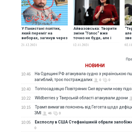
У Пакистані політик,
Айвазовська: Творити
"Те
який переміг на
зміни "Голос" вже
але
виборах, загинув через
точно не буде, але і
зве
святкову стрілянину на
перешкоджати іншим я
суд
21.12.2021
12.11.2021
02.1
його честь
би їм не радила
Хар
Пра
НОВИНИ
На Одещині РФ атакувала судно з українською п
10:46
загиблий, троє постраждалих
0
0
Топпосадовцю Повітряних Сил вручили нову під
10:40
Wildberries у Тверській області атакували дрони
10:22
Трамп вимагав пояснень від Гегсета щодо дефіци
10:15
ЗМІ
46
0
Експослу в США Стефанішиній обрали запобіжн
10:05
0