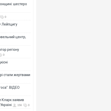
сонщині: шестеро
0
у Лейпцигу
овельний центр,
тор регіону
0
кісні
рі стали жертвами
тоса". ВІДЕО
л Кларк заявив
Україні
156
0