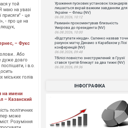
ася у той
Ураження пускових установок Іскандерів
лишається вкрай важким завданням для
Я маю на увазі
України — Флеш (NV)
 присяги" - це
06.08.2026, 10:12
, - про це на
Рахманін прокоментував близькість
Олещук,
Умєрова до президента (NV)
06.08.2026, 10:00
«Відступати нікуди». Саленко назвав точ
ернес, – Фукс
рахунок матчу Динамо з Карабахом у Лізі
конференцій (NV)
06.08.2026, 09:48
лови... Або
Тбілісі повністю знеструмлений: в Грузії
е дуже довго
стався третій блекаут за два тижні (NV)
оспішати, і в.о.
06.08.2026, 09:36
досить
х міських голів
ІНФОГРАФІКА
я на имени
л – Казанский
сть політичних
епер може
міст. Розуміння
 просувати