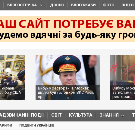
БЛОГОСТРІЧКА
ДОСЬЄ
БЛОГОЖАБИ
ФОТО
ВІДЕО
 Україні
Вибух у ресторані в Москві:
Вибух у Мос
ot, бо у США
ціллю був головком ВКС Росії,
загиблими: 
пр...
ресторан...
АДЗВИЧАЙНІ ПОДІЇ
СВІТ
КУЛЬТУРА
ЗНАННЯ
ТАРИФИ
ПОДВИГИ УКРАЇНЦІВ