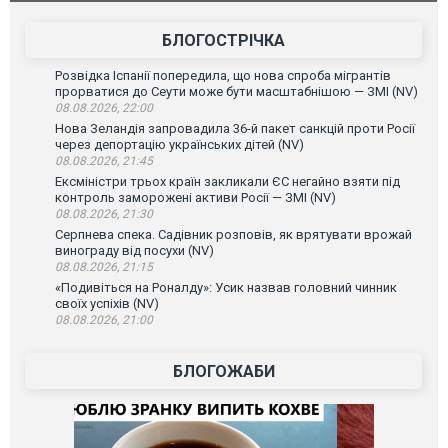
БЛОГОСТРІЧКА
Розвідка Іспанії попередила, що нова спроба мігрантів
прорватися до Сеути може бути масштабнішою — ЗМІ (NV)
08.08.2026, 22:00
Нова Зеландія запровадила 36-й пакет санкцій проти Росії
через депортацію українських дітей (NV)
08.08.2026, 21:45
Ексміністри трьох країн закликали ЄС негайно взяти під
контроль заморожені активи Росії — ЗМІ (NV)
08.08.2026, 21:30
Серпнева спека. Садівник розповів, як врятувати врожай
винограду від посухи (NV)
08.08.2026, 21:15
«Подивіться на Роналду»: Усик назвав головний чинник
своїх успіхів (NV)
08.08.2026, 21:00
БЛОГОЖАБИ