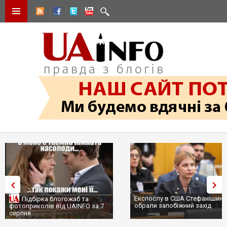
Експослу в США Стефанішині
Підбірка блогожаб та
обрали запобіжний захід
фотоприколів від UAINFO за 7
серпня