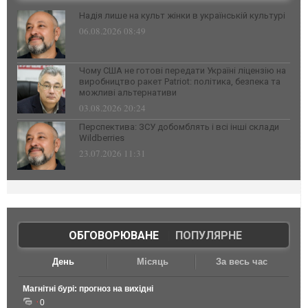
Надія лише на культ жінки в українській культурі
06.08.2026 08:49
Чому США не готові передати Україні ліцензію на
виробництво ракет Patriot: політика, безпека та
можливі альтернативи
03.08.2026 20:24
Перспектива: ЗСУ добомблять і всі інші склади
Wildberries
23.07.2026 11:31
ОБГОВОРЮВАНЕ
|
ПОПУЛЯРНЕ
День
Місяць
За весь час
Магнітні бурі: прогноз на вихідні
0