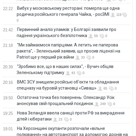
Вибух у московському ресторані: померла ще одна
22:22
родичка російського генерала Чайка, - росЗМІ
119
0
Первинний аналіз уламків: у Болгарії заявили про
21:42
падіння українського безпілотника
59
0
"Ми займаємося папірцями. А летить не паперова
21:18
ракета", - Зеленський заявив, що просив ліцензії на
Patriot ще у перший рік війни
33
0
"Зробимо все, що в наших силах", - Вучич обіцяв
20:39
Зеленському підтримку
43
0
ВМС ЗСУ знищили російські об'єкти та обладнання
20:16
спецназу на буровій установці «Сиваш»
65
0
Остаточна точка без повернень: Олександр Усік
19:50
анонсував свій прощальний поєдинок
249
0
Нова Зеландія ввела санкції проти РФ за викрадення
19:25
дітей і кібератаки
23
0
На Херсонщині окупанти розпочали «вільне
19:01
полювання» на автотранспорт за допомогою дронів на