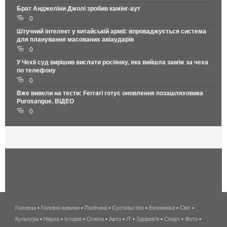
Брат Анджеліни Джолі зробив камінг-аут
0
Штучний інтелект у китайській армії: впроваджується система
для планування масованих авіаударів
0
У Чехії суд вирішив вислати росіянку, яка вийшла заміж за чеха
по телефону
0
Вже вивели на тести: Ferrari готує оновлення позашляховика
Purosangue. ВІДЕО
0
Головна
•
Головні новини
•
Політика
•
Суспільство
•
Економіка
беспроводной
•
Світ
•
Культура
•
Наука
•
Історія
•
Освіта
•
Авто
•
IT
•
Здоров'я
интернет
•
Спорт
•
Фото
•