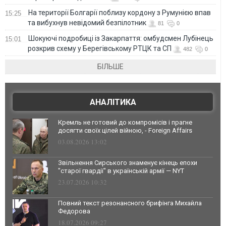
На території Болгарії поблизу кордону з Румунією впав
15:25
та вибухнув невідомий безпілотник
81
0
Шокуючі подробиці із Закарпаття: омбудсмен Лубінець
15:01
розкрив схему у Берегівському РТЦК та СП
482
0
БІЛЬШЕ
АНАЛІТИКА
Кремль не готовий до компромісів і прагне
досягти своїх цілей війною, - Foreign Affairs
03.08.2026 13:02
Звільнення Сирського знаменує кінець епохи
"старої гвардії" в українській армії — NYT
23.07.2026 10:32
Повний текст резонансного брифінга Михайла
Федорова
18.07.2026 09:27