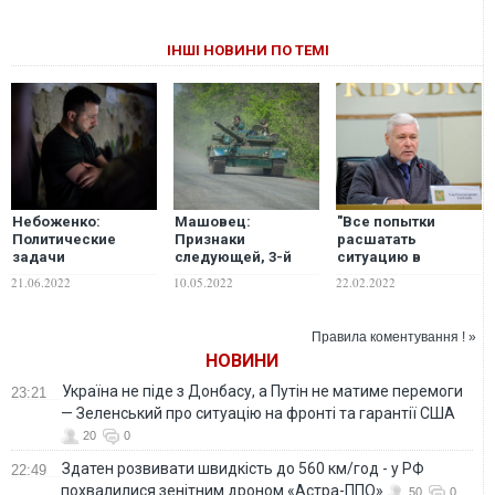
ІНШІ НОВИНИ ПО ТЕМІ
Небоженко:
Машовец:
"Все попытки
Политические
Признаки
расшатать
задачи
следующей, 3-й
ситуацию в
послевоенной
фазы
Харькове будут
21.06.2022
10.05.2022
22.02.2022
Украины
"специальной
жестко
военной операции
пресекаться!".
на Украине", видны
Терехов
Правила коментування ! »
достаточно
отреагировал на
НОВИНИ
отчётливо
признание
Путиным "Л/ДНР"
Україна не піде з Донбасу, а Путін не матиме перемоги
23:21
— Зеленський про ситуацію на фронті та гарантії США
20
0
Здатен розвивати швидкість до 560 км/год - у РФ
22:49
похвалилися зенітним дроном «Астра-ППО»
50
0