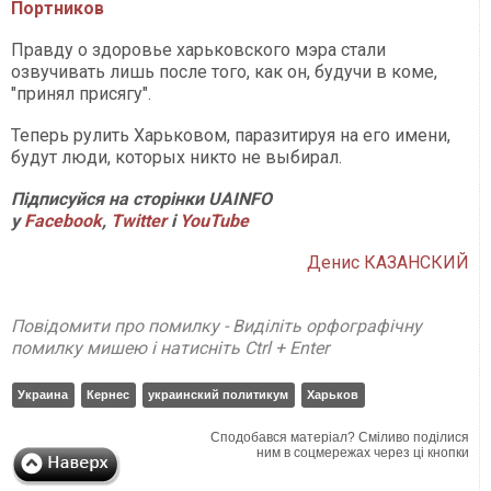
Портников
Правду о здоровье харьковского мэра стали
озвучивать лишь после того, как он, будучи в коме,
"принял присягу".
Теперь рулить Харьковом, паразитируя на его имени,
будут люди, которых никто не выбирал.
Підписуйся на сторінки UAINFO
у
Facebook
,
Twitter
і
YouTube
Денис КАЗАНСКИЙ
Повідомити про помилку - Виділіть орфографічну
помилку мишею і натисніть Ctrl + Enter
Украина
Кернес
украинский политикум
Харьков
Сподобався матеріал? Сміливо поділися
ним в соцмережах через ці кнопки