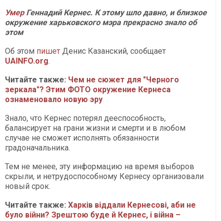
Умер
Геннадий Кернес. К этому шло давно, и близкое
окружение харьковского мэра прекрасно знало об
этом
Об этом
пишет
Денис Казанский, сообщает
UAINFO.org
.
Читайте также:
Чем не сюжет для "Черного
зеркала"? Этим ФОТО окружение Кернеса
ознаменовало новую эру
Знало, что Кернес потерял дееспособность,
балансирует на грани жизни и смерти и в любом
случае не сможет исполнять обязанности
градоначальника.
Тем не менее, эту информацию на время выборов
скрыли, и нетрудоспособному Кернесу организовали
новый срок.
Читайте также:
Харків віддали Кернесові, аби не
було війни? Зрештою буде й Кернес, і війна –