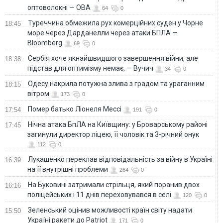
оптоволокні — ОВА
64
0
Туреччина обмежила рух комерційних суден у Чорне
18:45
море через Дарданелли через атаки БПЛА —
Bloomberg
69
0
Сербія хоче якнайшвидшого завершення війни, але
18:38
підстав для оптимізму немає, — Вучич
34
0
Одесу накрила потужна злива з градом та ураганним
18:15
вітром
173
0
Помер батько Ліонеля Мессі
17:54
191
0
Нічна атака БпЛА на Київщину: у Броварському районі
17:45
загинули директор ліцею, її чоловік та 3-річний онук
112
0
Лукашенко переклав відповідальність за війну в Україні
16:39
на її внутрішні проблеми
264
0
На Буковині затримали стрільця, який поранив двох
16:16
поліцейських і 11 днів переховувався в селі
120
0
Зеленський оцінив можливості країн світу надати
15:50
Україні ракети до Patriot
171
0