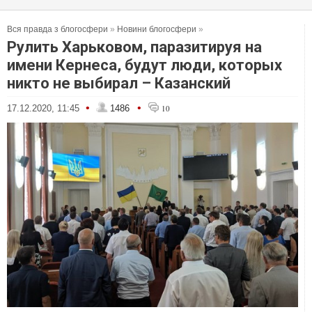
Вся правда з блогосфери
»
Новини блогосфери
»
Рулить Харьковом, паразитируя на
имени Кернеса, будут люди, которых
никто не выбирал – Казанский
•
•
17.12.2020, 11:45
1486
10