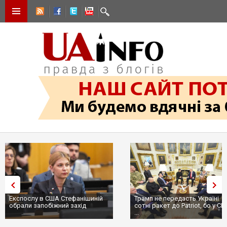
Експослу в США Стефанішиній
Трамп не передасть Україні
обрали запобіжний захід
сотні ракет до Patriot, бо у С
...