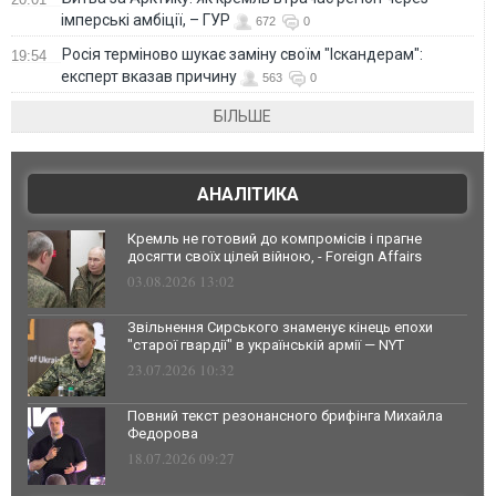
імперські амбіції, – ГУР
672
0
Росія терміново шукає заміну своїм "Іскандерам":
19:54
експерт вказав причину
563
0
БІЛЬШЕ
АНАЛІТИКА
Кремль не готовий до компромісів і прагне
досягти своїх цілей війною, - Foreign Affairs
03.08.2026 13:02
Звільнення Сирського знаменує кінець епохи
"старої гвардії" в українській армії — NYT
23.07.2026 10:32
Повний текст резонансного брифінга Михайла
Федорова
18.07.2026 09:27