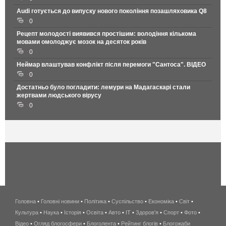
Audi готується до випуску нового покоління позашляховика Q8
0
Рецепт молодості виявився простішим: володіння кількома
мовами омолоджує мозок на десяток років
0
Неймар влаштував конфлікт після перемоги "Сантоса". ВІДЕО
0
Достатньо було погладити: лемури на Мадагаскарі стали
жертвами людського вірусу
0
Головна
•
Головні новини
•
Політика
•
Суспільство
•
Економіка
беспроводной
•
Світ
•
Культура
•
Наука
•
Історія
•
Освіта
•
Авто
•
IT
•
Здоров'я
интернет
•
Спорт
•
Фото
•
Відео
•
Огляд блогосфери
•
Блоголента
•
Рейтинг блогів
киев
•
Блогожаби