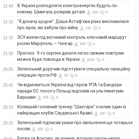
В Україні розподіляти електроенергію будуть по-
21:43
новому: Шмигаль розкрив деталі
210
0
"Я доначу щодня": Даша Астаф'єва різко висловилася
21:32
про зірок, які забули про війну
133
0
ЗСУ взяли під вогневий контроль ключовий маршрут
21:15
росіян Маріуполь — Чонгар
183
0
Прогноз: 9-го серпня дихати легко свіжим повітрям
21:00
можна буде повсюди в Україні
1018
0
Зеленський доручив підготувати спеціальну санкційну
20:55
операцію проти РФ
79
0
Чи відмовиться Україна від героїв УПА та Бандери
20:42
заради ЄС: посол у Польщі відповів на ультиматуми
Варшави
378
0
Колишній головний тренер "Шахтаря" очолив один із
20:33
найкращих клубів Саудівської Аравії
116
0
Зеленський підписав укази про звільнення ще чотирьох
20:15
послів
155
0
Битва за Арктику: як кремль втрачає регіон через
20:01