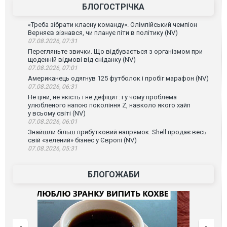
БЛОГОСТРІЧКА
«Треба зібрати класну команду». Олімпійський чемпіон
Верняєв зізнався, чи планує піти в політику (NV)
07.08.2026, 07:31
Перегляньте звички. Що відбувається з організмом при
щоденній відмові від сніданку (NV)
07.08.2026, 07:01
Американець одягнув 125 футболок і пробіг марафон (NV)
07.08.2026, 06:31
Не ціни, не якість і не дефіцит: і у чому проблема
улюбленого напою покоління Z, навколо якого хайп
у всьому світі (NV)
07.08.2026, 06:01
Знайшли більш прибутковий напрямок. Shell продає весь
свій «зелений» бізнес у Європі (NV)
07.08.2026, 05:31
БЛОГОЖАБИ