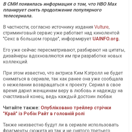
В СМИ появилась информация о том, что HBO Max
планирует снять продолжение популярного
телесериала.
В частности, согласно источнику издания
Vulture
,
стриминговый сервис уже работает над кинолентой
"Секс в большом городе", информирует
UAINFO.org
.
Его уже сейчас пересматривают, разбирают на цитаты,
дизайнеры вдохновляются им при разработке новых
коллекций.
При этом известно, что актриса Ким Кэтролл не будет
сниматься в сериале, так как ранее она уже сообщала
о нежелании возвращаться к проекту. Сериал в свое
время дарил женщинам веру в любовь и надежду на
счастливый конец, ведь каждый достоин любви.
Читайте также:
Опубліковано трейлер стрічки
"Край" із Робін Райт в головній ролі
Также неизвестно будут ли в сериале использовать
фрагменты сюжета из так и не снятого третьего