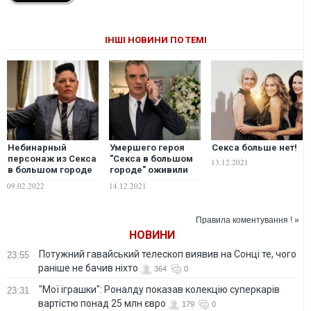
ІНШІ НОВИНИ ПО ТЕМІ
Небинарный
Умершего героя
Секса больше нет!
персонаж из Секса
"Секса в большом
13.12.2021
в большом городе
городе" оживили
ответил на критику
ради денег. Что
09.02.2022
14.12.2021
произошло?
Правила коментування ! »
НОВИНИ
Потужний гавайський телескоп виявив на Сонці те, чого
23:55
раніше не бачив ніхто
364
0
"Мої іграшки": Роналду показав колекцію суперкарів
23:31
вартістю понад 25 млн євро
179
0