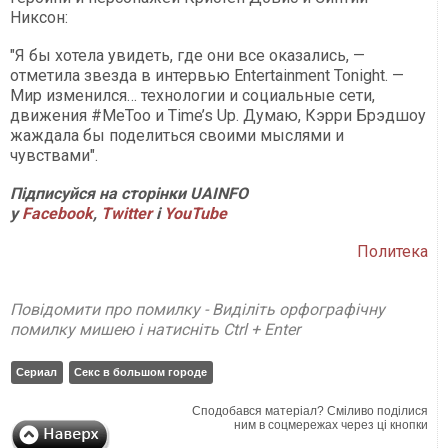
Никсон:
"Я бы хотела увидеть, где они все оказались, —
отметила звезда в интервью Entertainment Tonight. —
Мир изменился… технологии и социальные сети,
движения #MeToo и Time’s Up. Думаю, Кэрри Брэдшоу
жаждала бы поделиться своими мыслями и
чувствами".
Підписуйся на сторінки UAINFO
у
Facebook
,
Twitter
і
YouTube
Политека
Повідомити про помилку - Виділіть орфографічну
помилку мишею і натисніть Ctrl + Enter
Сериал
Секс в большом городе
Сподобався матеріал? Сміливо поділися
ним в соцмережах через ці кнопки