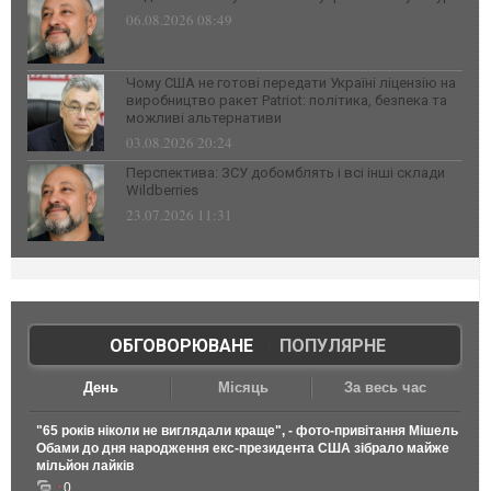
06.08.2026 08:49
Чому США не готові передати Україні ліцензію на
виробництво ракет Patriot: політика, безпека та
можливі альтернативи
03.08.2026 20:24
Перспектива: ЗСУ добомблять і всі інші склади
Wildberries
23.07.2026 11:31
ОБГОВОРЮВАНЕ
|
ПОПУЛЯРНЕ
День
Місяць
За весь час
"65 років ніколи не виглядали краще", - фото-привітання Мішель
Обами до дня народження екс-президента США зібрало майже
мільйон лайків
0