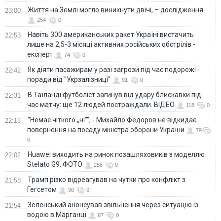
Життя на Землі могло виникнути двічі, – дослідження
23:00
254
0
Навіть 300 американських ракет Україні вистачить
22:53
лише на 2,5-3 місяці активних російських обстрілів -
експерт
74
0
Як діяти пасажирам у разі загрози під час подорожі -
22:42
поради від "Укрзалізниці"
91
0
В Таїланді футболіст загинув від удару блискавки під
22:31
час матчу: ще 12 людей постраждали. ВІДЕО
118
0
"Немає чіткого „ні“", - Михайло Федоров не відкидає
22:13
повернення на посаду міністра оборони України
79
0
Huawei виходить на ринок позашляховиків з моделлю
22:02
Stelato G9. ФОТО
258
0
Трамп різко відреагував на чутки про конфлікт з
21:58
Гегсетом
90
0
Зеленський анонсував звільнення через ситуацію із
21:54
водою в Марганці
87
0