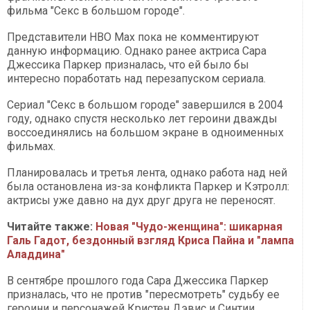
фильма "Секс в большом городе".
Представители HBO Max пока не комментируют
данную информацию. Однако ранее актриса Сара
Джессика Паркер призналась, что ей было бы
интересно поработать над перезапуском сериала.
Сериал "Секс в большом городе" завершился в 2004
году, однако спустя несколько лет героини дважды
воссоединялись на большом экране в одноименных
фильмах.
Планировалась и третья лента, однако работа над ней
была остановлена из-за конфликта Паркер и Кэтролл:
актрисы уже давно на дух друг друга не переносят.
Читайте также:
Новая "Чудо-женщина": шикарная
Галь Гадот, бездонный взгляд Криса Пайна и "лампа
Аладдина"
В сентябре прошлого года Сара Джессика Паркер
призналась, что не против "пересмотреть" судьбу ее
героини и персонажей Кристен Дэвис и Синтии