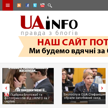
Експослу в США Стефанішині
Підбірка блогожаб та
обрали запобіжний захід
фотоприколів від UAINFO за 7
серпня