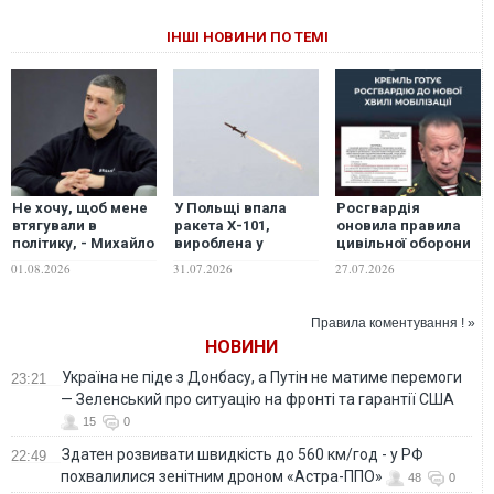
ІНШІ НОВИНИ ПО ТЕМІ
Не хочу, щоб мене
У Польщі впала
Росгвардія
втягували в
ракета Х-101,
оновила правила
політику, - Михайло
вироблена у
цивільної оборони
Федоров
другому кварталі
задля придушення
01.08.2026
31.07.2026
27.07.2026
відмовився йти в
2026 року в
ймовірних масових
опозицію до
Московській
протестів після
Зеленського під
області
оголошення
Правила коментування ! »
час війни
мобілізації, - ЦПД
НОВИНИ
Україна не піде з Донбасу, а Путін не матиме перемоги
23:21
— Зеленський про ситуацію на фронті та гарантії США
15
0
Здатен розвивати швидкість до 560 км/год - у РФ
22:49
похвалилися зенітним дроном «Астра-ППО»
48
0