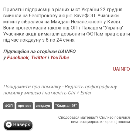
Приватні підприємці з різних міст України 22 грудня
вийшли на безстрокову акцію SaveФОП. Учасники
мітингу зібралися на Майдані Незалежності у Києві.
Вони протестували також під ОП і Палацом "Україна".
Учасники акції вимагали дозволити ФОПам працювати
під час локдауну з 8 по 24 січня.
Підписуйся на сторінки UAINFO
у
Facebook
,
Twitter
і
YouTube
UAINFO
Повідомити про помилку - Виділіть орфографічну
помилку мишею і натисніть Ctrl + Enter
ФОП
протест
локдаун
"Квартал-95"
Сподобався матеріал? Сміливо поділися
ним в соцмережах через ці кнопки