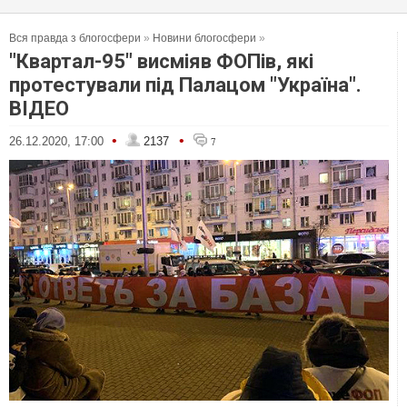
Вся правда з блогосфери
»
Новини блогосфери
»
"Квартал-95" висміяв ФОПів, які
протестували під Палацом "Україна".
ВIДЕО
•
•
26.12.2020, 17:00
2137
7