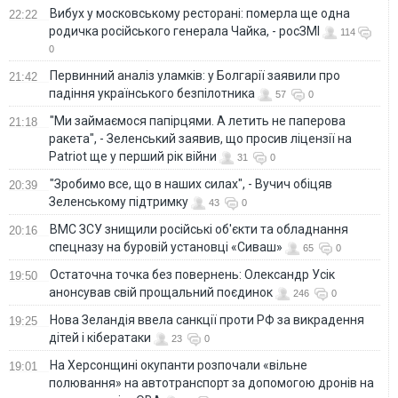
Вибух у московському ресторані: померла ще одна
22:22
родичка російського генерала Чайка, - росЗМІ
114
0
Первинний аналіз уламків: у Болгарії заявили про
21:42
падіння українського безпілотника
57
0
"Ми займаємося папірцями. А летить не паперова
21:18
ракета", - Зеленський заявив, що просив ліцензії на
Patriot ще у перший рік війни
31
0
"Зробимо все, що в наших силах", - Вучич обіцяв
20:39
Зеленському підтримку
43
0
ВМС ЗСУ знищили російські об'єкти та обладнання
20:16
спецназу на буровій установці «Сиваш»
65
0
Остаточна точка без повернень: Олександр Усік
19:50
анонсував свій прощальний поєдинок
246
0
Нова Зеландія ввела санкції проти РФ за викрадення
19:25
дітей і кібератаки
23
0
На Херсонщині окупанти розпочали «вільне
19:01
полювання» на автотранспорт за допомогою дронів на