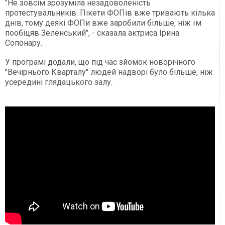
"Не зовсім зрозуміла незадоволеність
протестувальників. Пікети ФОПів вже тривають кілька
днів, тому деякі ФОПи вже заробили більше, ніж їм
пообіцяв Зеленський", - сказала актриса Ірина
Сопонару.
У програмі додали, що під час зйомок новорічного
"Вечірнього Кварталу" людей надворі було більше, ніж
усередині глядацького залу.