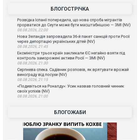
БЛОГОСТРІЧКА
Розвідка Іспанії попередила, що нова спроба мігрантів
прорватися до Сеути може бути масштабнішою — ЗМІ (NV)
08.08.2026, 22:00
Нова Зеландія запровадила 36-й пакет санкцій проти Росії
через депортацію українських дітей (NV)
08.08.2026, 21:45
Ексміністри трьох країн закликали ЄС негайно взяти під
контроль заморожені активи Росії — ЗМІ (NV)
08.08.2026, 21:30
Серпнева спека. Садівник розповів, як врятувати врожай
винограду від посухи (NV)
08.08.2026, 21:15
«Подивіться на Роналду»: Усик назвав головний чинник
своїх успіхів (NV)
08.08.2026, 21:00
БЛОГОЖАБИ