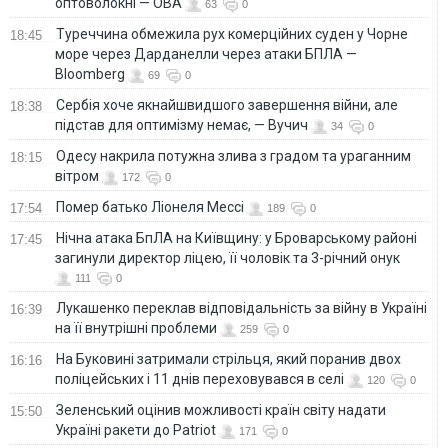
оптоволокні — ОВА
63
0
Туреччина обмежила рух комерційних суден у Чорне
18:45
море через Дарданелли через атаки БПЛА —
Bloomberg
69
0
Сербія хоче якнайшвидшого завершення війни, але
18:38
підстав для оптимізму немає, — Вучич
34
0
Одесу накрила потужна злива з градом та ураганним
18:15
вітром
172
0
Помер батько Ліонеля Мессі
17:54
189
0
Нічна атака БпЛА на Київщину: у Броварському районі
17:45
загинули директор ліцею, її чоловік та 3-річний онук
111
0
Лукашенко переклав відповідальність за війну в Україні
16:39
на її внутрішні проблеми
259
0
На Буковині затримали стрільця, який поранив двох
16:16
поліцейських і 11 днів переховувався в селі
120
0
Зеленський оцінив можливості країн світу надати
15:50
Україні ракети до Patriot
171
0