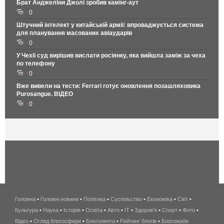
Брат Анджеліни Джолі зробив камінг-аут
0
Штучний інтелект у китайській армії: впроваджується система
для планування масованих авіаударів
0
У Чехії суд вирішив вислати росіянку, яка вийшла заміж за чеха
по телефону
0
Вже вивели на тести: Ferrari готує оновлення позашляховика
Purosangue. ВІДЕО
0
Головна
•
Головні новини
•
Політика
•
Суспільство
•
Економіка
беспроводной
•
Світ
•
Культура
•
Наука
•
Історія
•
Освіта
•
Авто
•
IT
•
Здоров'я
интернет
•
Спорт
•
Фото
•
Відео
•
Огляд блогосфери
•
Блоголента
•
Рейтинг блогів
киев
•
Блогожаби