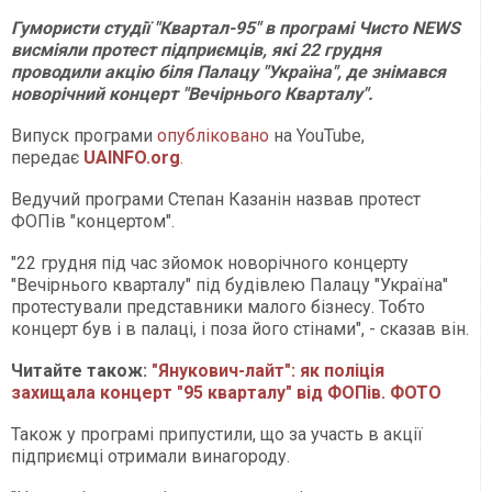
Гумористи студії "Квартал-95" в програмі Чисто NEWS
висміяли протест підприємців, які 22 грудня
проводили акцію біля Палацу "Україна", де знімався
новорічний концерт "Вечірнього Кварталу".
Випуск програми
опубліковано
на YouTube,
передає
UAINFO.org
.
Ведучий програми Степан Казанін назвав протест
ФОПів "концертом".
"22 грудня під час зйомок новорічного концерту
"Вечірнього кварталу" під будівлею Палацу "Україна"
протестували представники малого бізнесу. Тобто
концерт був і в палаці, і поза його стінами", - сказав він.
Читайте також:
"Янукович-лайт": як поліція
захищала концерт "95 кварталу" від ФОПів. ФОТО
Також у програмі припустили, що за участь в акції
підприємці отримали винагороду.