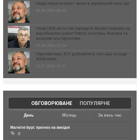
Надія лише на культ жінки в українській культурі
06.08.2026 08:49
Чому США не готові передати Україні ліцензію на
виробництво ракет Patriot: політика, безпека та
можливі альтернативи
03.08.2026 20:24
Перспектива: ЗСУ добомблять і всі інші склади
Wildberries
23.07.2026 11:31
ОБГОВОРЮВАНЕ
|
ПОПУЛЯРНЕ
День
Місяць
За весь час
Магнітні бурі: прогноз на вихідні
0