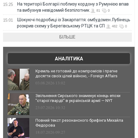
На території Болгарії поблизу кордону з Румунією впав
15:25
та вибухнув невідомий безпілотник
81
0
Шокуючі подробиці із Закарпаття: омбудсмен Лубінець
15:01
розкрив схему у Берегівському РТЦК та СП
482
0
БІЛЬШЕ
АНАЛІТИКА
Кремль не готовий до компромісів і прагне
досягти своїх цілей війною, - Foreign Affairs
03.08.2026 13:02
Звільнення Сирського знаменує кінець епохи
"старої гвардії" в українській армії — NYT
23.07.2026 10:32
Повний текст резонансного брифінга Михайла
Федорова
18.07.2026 09:27