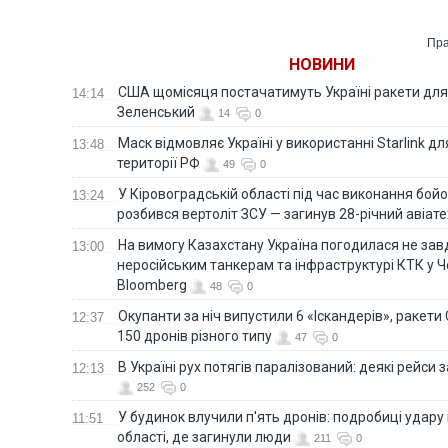
через обміління
сит
Дністра
ене
Пра
НОВИНИ
США щомісяця постачатимуть Україні ракети для P
14:14
Зеленський
14
0
Маск відмовляє Україні у використанні Starlink дл
13:48
території РФ
49
0
У Кіровоградській області під час виконання бой
13:24
розбився вертоліт ЗСУ — загинув 28-річний авіате
На вимогу Казахстану Україна погодилася не зав
13:00
неросійським танкерам та інфраструктурі КТК у 
Bloomberg
48
0
Окупанти за ніч випустили 6 «Іскандерів», ракети
12:37
150 дронів різного типу
47
0
В Україні рух потягів паралізований: деякі рейси
12:13
252
0
У будинок влучили п'ять дронів: подробиці удару 
11:51
області, де загинули люди
211
0