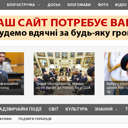
БЛОГОСТРІЧКА
ДОСЬЄ
БЛОГОЖАБИ
ФОТО
ВІДЕО
ефанішиній
Трамп не передасть Україні
Вибух у рес
захід
сотні ракет до Patriot, бо у США
ціллю був г
...
пр...
АДЗВИЧАЙНІ ПОДІЇ
СВІТ
КУЛЬТУРА
ЗНАННЯ
ТАРИФИ
ПОДВИГИ УКРАЇНЦІВ