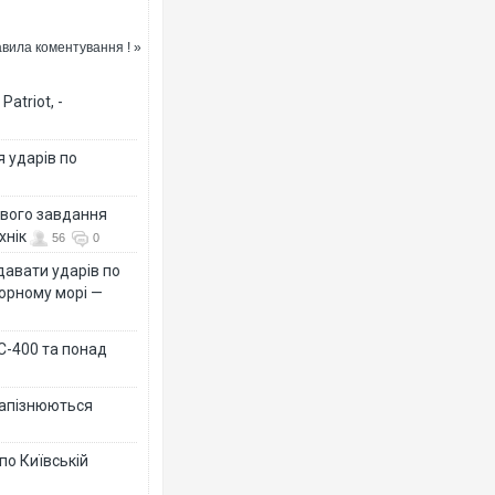
уацію в
ргосистемі
вила коментування ! »
atriot, -
я ударів по
ового завдання
хнік
56
0
давати ударів по
Чорному морі —
 С-400 та понад
 запізнюються
по Київській