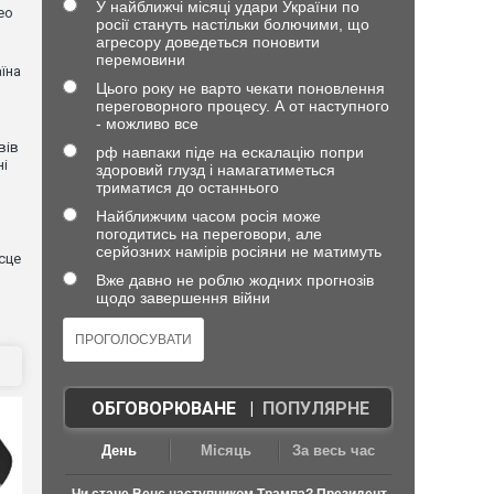
У найближчі місяці удари України по
ео
росії стануть настільки болючими, що
агресору доведеться поновити
перемовини
їна
Цього року не варто чекати поновлення
переговорного процесу. А от наступного
- можливо все
вів
рф навпаки піде на ескалацію попри
ні
здоровий глузд і намагатиметься
триматися до останнього
Найближчим часом росія може
погодитись на переговори, але
серйозних намірів росіяни не матимуть
сце
Вже давно не роблю жодних прогнозів
щодо завершення війни
ОБГОВОРЮВАНЕ
|
ПОПУЛЯРНЕ
День
Місяць
За весь час