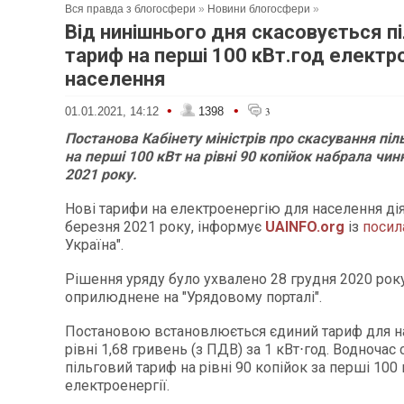
Вся правда з блогосфери
»
Новини блогосфери
»
Від нинішнього дня скасовується п
тариф на перші 100 кВт.год електр
населення
•
•
01.01.2021, 14:12
1398
3
Постанова Кабінету міністрів про скасування піл
на перші 100 кВт на рівні 90 копійок набрала чинн
2021 року.
Нові тарифи на електроенергію для населення ді
березня 2021 року, інформує
UAINFO.org
із
посил
Україна".
Рішення уряду було ухвалено 28 грудня 2020 року
оприлюднене на "Урядовому порталі".
Постановою встановлюється єдиний тариф для н
рівні 1,68 гривень (з ПДВ) за 1 кВт⋅год. Водночас
пільговий тариф на рівні 90 копійок за перші 10
електроенергії.