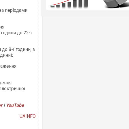
за періодами
ня
ї години до 22-ї
 до 8-ї години, з
одини);
нтаження
дення
 електричної
er
і
YouTube
UAINFO