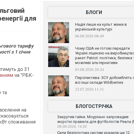
ільговий
БЛОГИ
оенергії для
Надія лише на культ жінки в
українській культурі
06.08.2026 08:49
ьгового тарифу
Чому США не готові передати
ості з 1 січня
Україні ліцензію на виробництв
ракет Patriot: політика, безпека 
можливі альтернативи
ятимуть до 31
03.08.2026 20:24
анням
на "РБК-
Перспектива: ЗСУ добомблять і
всі інші склади Wildberries
23.07.2026 11:31
 та
БЛОГОСТРІЧКА
аселення на
 скасовується
Закрутив гайки. Моурінью запровадив
0 кВт споживання
жорсткі правила для футболістів Реала (
08.08.2026, 14:30
Сили безпілотних систем уразили ще 12