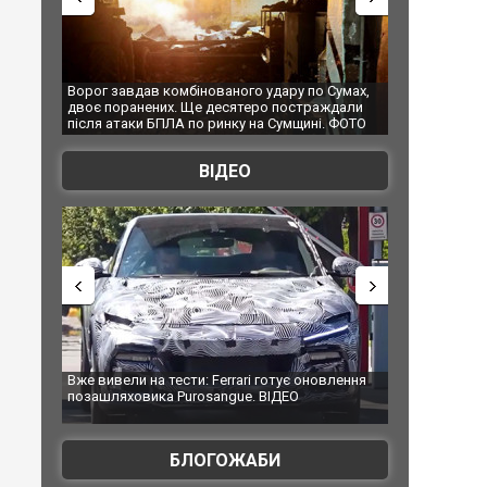
удару по Сумах,
За 2000 кілометрів від кордону з Україною: в
"Мої
о постраждали
Єкатеринбурзі після атаки дронів загорівся
супе
а Сумщині. ФОТО
склад Wildberries. ФОТО. ВІДЕО
ВІДЕО
 готує оновлення
Вийшов трейлер нової екранізації легендарного
Зеле
ВІДЕО
фільму "Афера Томаса Крауна"
пер
БЛОГОЖАБИ