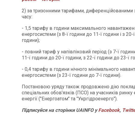
2) за тризонними тарифами, диференційованими 
часу:
- 1,5 тарифу в години максимального навантажен
енергосистеми (з 8-ї години до 11-ї години і з 20-
години);
- повний тариф у напівпіковий період (з 7-ї години
11-ї години до 20-ї години, з 22-ї години до 23-ї г
- 0,4 тарифу в години нічного мінімального нава
енергосистеми (з 23-ї години до 7-ї години).
Постановою уряду також продовжено дію покла
спеціальних обов’язків (ПСО) на учасників ринку
енергії ("Енергоатом" та "Укргідроенерго").
Підписуйся на сторінки UAINFO у
Facebook
,
Twitt