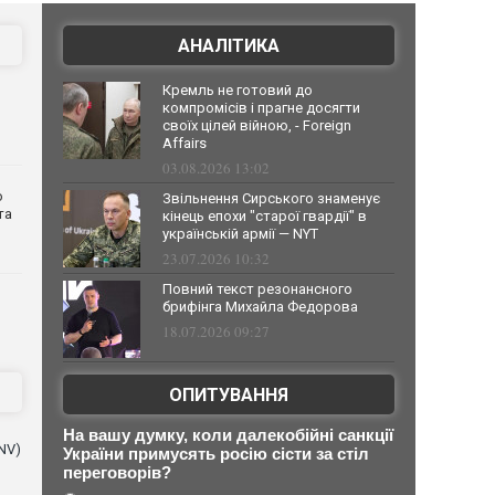
АНАЛІТИКА
Кремль не готовий до
компромісів і прагне досягти
своїх цілей війною, - Foreign
Affairs
03.08.2026 13:02
о
Звільнення Сирського знаменує
та
кінець епохи "старої гвардії" в
українській армії — NYT
23.07.2026 10:32
Повний текст резонансного
брифінга Михайла Федорова
18.07.2026 09:27
ОПИТУВАННЯ
На вашу думку, коли далекобійні санкції
NV)
України примусять росію сісти за стіл
переговорів?