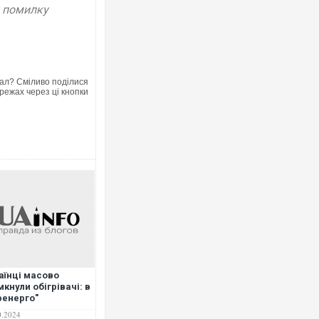
у помилку
Ворог завдав комбінованого 
двоє поранених. Ще десятер
після атаки БПЛА по ринку н
ал? Сміливо поділися
режах через ці кнопки
Вже вивели на тести: Ferrari
позашляховика Purosangue. 
аїнці масово
мкнули обігрівачі: в
ренерго"
ередили про
0.2024