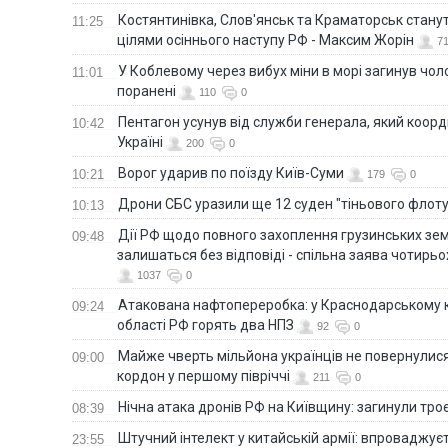
Костянтинівка, Слов'янськ та Краматорськ стану
11:25
цілями осіннього наступу РФ - Максим Жорін
7
У Коблевому через вибух міни в морі загинув чоло
11:01
поранені
110
0
Пентагон усунув від служби генерала, який коор
10:42
Україні
200
0
Ворог ударив по поїзду Київ-Суми
10:21
179
0
Дрони СБС уразили ще 12 суден "тіньового флот
10:13
Дії РФ щодо повного захоплення грузинських зе
09:48
залишаться без відповіді - спільна заява чотирьо
1037
0
Атакована нафтопереробка: у Краснодарському к
09:24
області РФ горять два НПЗ
92
0
Майже чверть мільйона українців не повернулися 
09:00
кордон у першому півріччі
211
0
Нічна атака дронів РФ на Київщину: загинули троє
08:39
Штучний інтелект у китайській армії: впроваджує
23:55