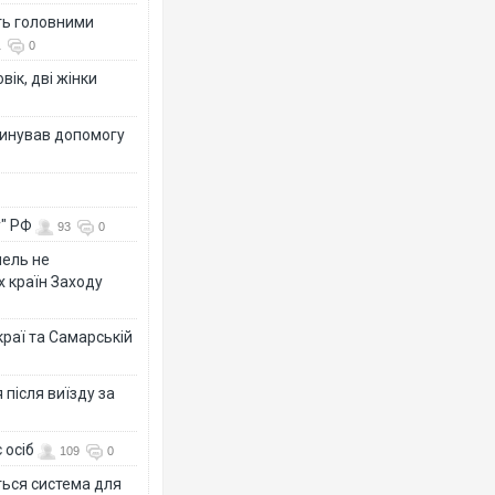
ть головними
1
0
вік, дві жінки
динував допомогу
у" РФ
93
0
мель не
х країн Заходу
раї та Самарській
після виїзду за
 осіб
109
0
ться система для