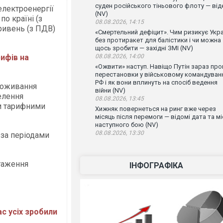
суден російського тіньового флоту — від
електроенергії
(NV)
по країні (з
08.08.2026, 14:15
ривень (з ПДВ)
«Смертельний дефіцит». Чим ризикує Укра
без протиракет для балістики і чи можна
щось зробити — західні ЗМІ (NV)
рифів на
08.08.2026, 14:00
«Ожвити» наступ. Навіщо Путін зараз про
перестановки у військовому командуван
РФ і як вони вплинуть на спосіб ведення
споживання
війни (NV)
елення
08.08.2026, 13:45
и тарифними
Хижняк повернеться на ринг вже через
місяць після перемоги — відомі дата та мі
наступного бою (NV)
08.08.2026, 13:30
за періодами
нтаження
ІНФОГРАФІКА
с усіх зробили