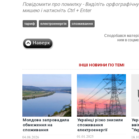
Повідомити про помилку - Виділіть орфографічн
мишею і натисніть Ctrl + Enter
тариф
електроенергія
споживання
Сподобався матері
ним в соцме
ІНШІ НОВИНИ ПО ТЕМІ
Молдова запровадила
Українці різко знизили
Укр
обмеження на
споживання
вві
споживання
електроенергії
"Ук
електроенергії та води
поп
01.01.2025
04.08.2026
18.1