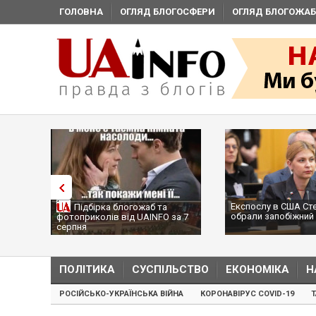
ГОЛОВНА
ОГЛЯД БЛОГОСФЕРИ
ОГЛЯД БЛОГОЖАБ
Експослу в США Ст
Підбірка блогожаб та
обрали запобіжний 
фотоприколів від UAINFO за 7
серпня
ПОЛІТИКА
СУСПІЛЬСТВО
ЕКОНОМІКА
Н
РОСІЙСЬКО-УКРАЇНСЬКА ВІЙНА
КОРОНАВІРУС COVID-19