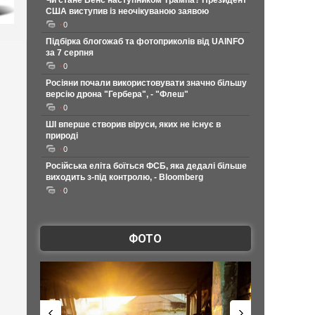
Чи стане Венс наступником Трампа? Президент
США виступив із неочікуваною заявою
0
Підбірка блогожаб та фотоприколів від UAINFO
за 7 серпня
0
Росіяни почали використовувати значно більшу
версію дрона "Гербера", - "Флеш"
0
ШІ вперше створив віруси, яких не існує в
природі
0
Російська еліта боїться ФСБ, яка дедалі більше
виходить з-під контролю, - Bloomberg
0
ФОТО