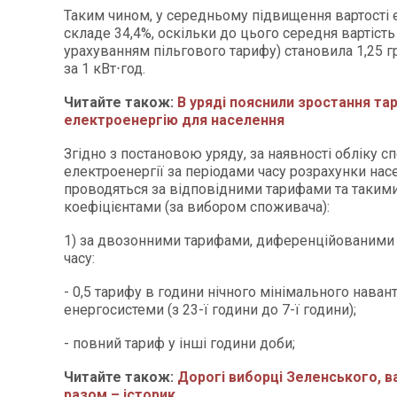
Таким чином, у середньому підвищення вартості 
складе 34,4%, оскільки до цього середня вартість 
урахуванням пільгового тарифу) становила 1,25 г
за 1 кВт⋅год.
Читайте також:
В уряді пояснили зростання та
електроенергію для населення
Згідно з постановою уряду, за наявності обліку 
електроенергії за періодами часу розрахунки нас
проводяться за відповідними тарифами та таким
коефіцієнтами (за вибором споживача):
1) за двозонними тарифами, диференційованими 
часу:
- 0,5 тарифу в години нічного мінімального нава
енергосистеми (з 23-ї години до 7-ї години);
- повний тариф у інші години доби;
Читайте також:
Дорогі виборці Зеленського, ва
разом – історик