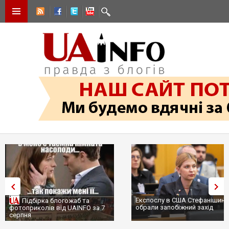
Експослу в США Стефанішині
Підбірка блогожаб та
обрали запобіжний захід
фотоприколів від UAINFO за 7
серпня