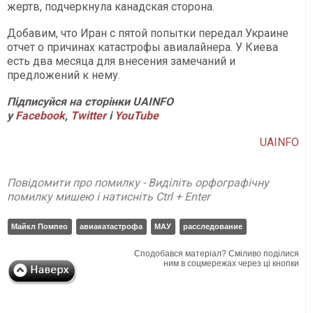
жертв, подчеркнула канадская сторона.
Добавим, что Иран с пятой попытки передал Украине
отчет о причинах катастрофы авиалайнера. У Киева
есть два месяца для внесения замечаний и
предложений к нему.
Підписуйся на сторінки UAINFO
у
Facebook
,
Twitter
і
YouTube
UAINFO
Повідомити про помилку - Виділіть орфографічну
помилку мишею і натисніть Ctrl + Enter
Майкл Помпео
авиакатастрофа
МАУ
расследование
Сподобався матеріал? Сміливо поділися
ним в соцмережах через ці кнопки