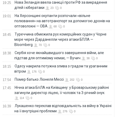
Нова Зеландія ввела санкції проти РФ за викрадення
19:25
дітей і кібератаки
23
0
На Херсонщині окупанти розпочали «вільне
19:01
полювання» на автотранспорт за допомогою дронів на
оптоволокні — ОВА
68
0
Туреччина обмежила рух комерційних суден у Чорне
18:45
море через Дарданелли через атаки БПЛА —
Bloomberg
70
0
Сербія хоче якнайшвидшого завершення війни, але
18:38
підстав для оптимізму немає, — Вучич
38
0
Одесу накрила потужна злива з градом та ураганним
18:15
вітром
176
0
Помер батько Ліонеля Мессі
17:54
202
0
Нічна атака БпЛА на Київщину: у Броварському районі
17:45
загинули директор ліцею, її чоловік та 3-річний онук
114
0
Лукашенко переклав відповідальність за війну в Україні
16:39
на її внутрішні проблеми
276
0