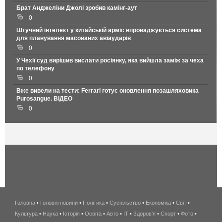
Брат Анджеліни Джолі зробив камінг-аут
0
Штучний інтелект у китайській армії: впроваджується система
для планування масованих авіаударів
0
У Чехії суд вирішив вислати росіянку, яка вийшла заміж за чеха
по телефону
0
Вже вивели на тести: Ferrari готує оновлення позашляховика
Purosangue. ВІДЕО
0
Головна
•
Головні новини
•
Політика
•
Суспільство
•
Економіка
беспроводной
•
Світ
•
Культура
•
Наука
•
Історія
•
Освіта
•
Авто
•
IT
•
Здоров'я
интернет
•
Спорт
•
Фото
•