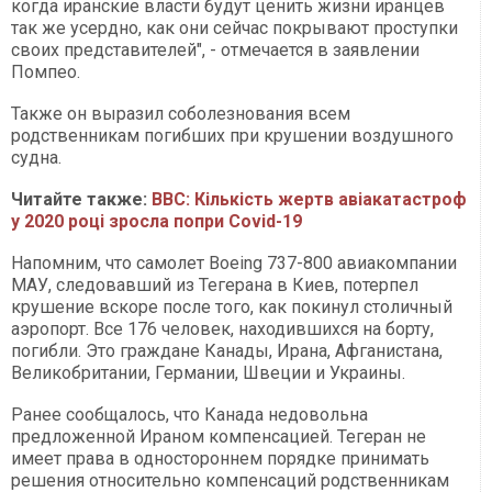
когда иранские власти будут ценить жизни иранцев
так же усердно, как они сейчас покрывают проступки
своих представителей", - отмечается в заявлении
Помпео.
Также он выразил соболезнования всем
родственникам погибших при крушении воздушного
судна.
Читайте также:
ВВС: Кількість жертв авіакатастроф
у 2020 році зросла попри Covid-19
Напомним, что самолет Boeing 737-800 авиакомпании
МАУ, следовавший из Тегерана в Киев, потерпел
крушение вскоре после того, как покинул столичный
аэропорт. Все 176 человек, находившихся на борту,
погибли. Это граждане Канады, Ирана, Афганистана,
Великобритании, Германии, Швеции и Украины.
Ранее сообщалось, что Канада недовольна
предложенной Ираном компенсацией. Тегеран не
имеет права в одностороннем порядке принимать
решения относительно компенсаций родственникам