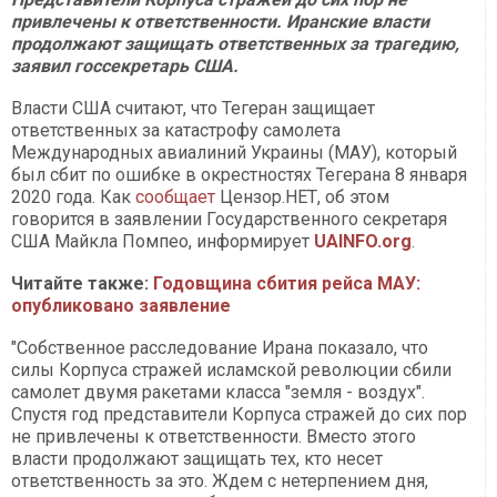
привлечены к ответственности. Иранские власти
продолжают защищать ответственных за трагедию,
заявил госсекретарь США.
Власти США считают, что Тегеран защищает
ответственных за катастрофу самолета
Международных авиалиний Украины (МАУ), который
был сбит по ошибке в окрестностях Тегерана 8 января
2020 года. Как
сообщает
Цензор.НЕТ, об этом
говорится в заявлении Государственного секретаря
США Майкла Помпео, информирует
UAINFO.org
.
Читайте также:
Годовщина сбития рейса МАУ:
опубликовано заявление
"Собственное расследование Ирана показало, что
силы Корпуса стражей исламской революции сбили
самолет двумя ракетами класса "земля - воздух".
Спустя год представители Корпуса стражей до сих пор
не привлечены к ответственности. Вместо этого
власти продолжают защищать тех, кто несет
ответственность за это. Ждем с нетерпением дня,