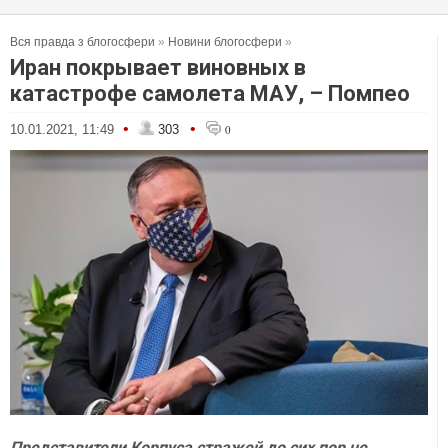
Вся правда з блогосфери
»
Новини блогосфери
»
Иран покрывает виновных в
катастрофе самолета МАУ, – Помпео
•
•
10.01.2021, 11:49
303
0
Представители Корпуса стражей до сих пор не