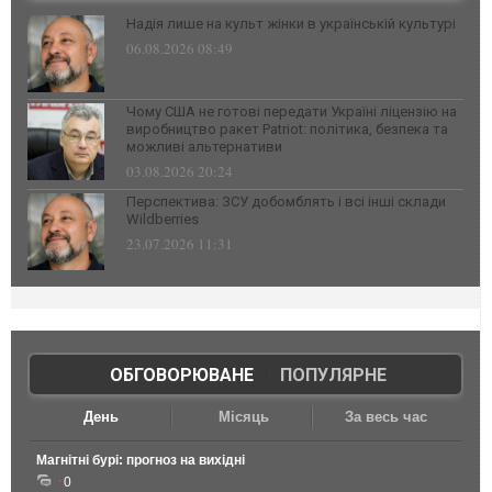
Надія лише на культ жінки в українській культурі
06.08.2026 08:49
Чому США не готові передати Україні ліцензію на
виробництво ракет Patriot: політика, безпека та
можливі альтернативи
03.08.2026 20:24
Перспектива: ЗСУ добомблять і всі інші склади
Wildberries
23.07.2026 11:31
ОБГОВОРЮВАНЕ
|
ПОПУЛЯРНЕ
День
Місяць
За весь час
Магнітні бурі: прогноз на вихідні
0