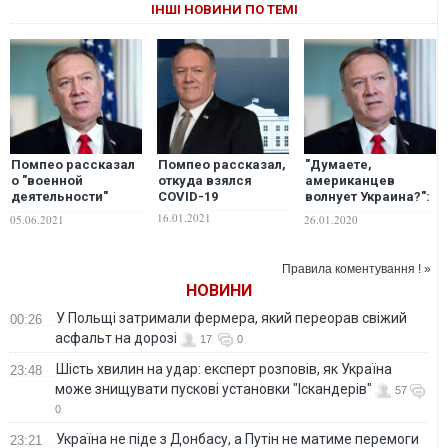
ІНШІ НОВИНИ ПО ТЕМІ
Помпео рассказал
Помпео рассказал,
"Думаете,
о "военной
откуда взялся
американцев
деятельности"
COVID-19
волнует Украина?":
уханьских
Помпео резко
16.01.2021
05.06.2021
26.01.2020
вирусологов перед
ответил
пандемией COVID-
журналистке на
19
вопрос о нашей
Правила коментування ! »
стране
НОВИНИ
У Польщі затримали фермера, який переорав свіжий
00:26
асфальт на дорозі
17
0
Шість хвилин на удар: експерт розповів, як Україна
23:48
може знищувати пускові установки "Іскандерів"
57
0
Україна не піде з Донбасу, а Путін не матиме перемоги
23:21