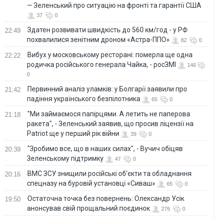
— Зеленський про ситуацію на фронті та гарантії США
37
0
Здатен розвивати швидкість до 560 км/год - у РФ
22:49
похвалилися зенітним дроном «Астра-ППО»
82
0
Вибух у московському ресторані: померла ще одна
22:22
родичка російського генерала Чайка, - росЗМІ
146
0
Первинний аналіз уламків: у Болгарії заявили про
21:42
падіння українського безпілотника
65
0
"Ми займаємося папірцями. А летить не паперова
21:18
ракета", - Зеленський заявив, що просив ліцензії на
Patriot ще у перший рік війни
39
0
"Зробимо все, що в наших силах", - Вучич обіцяв
20:39
Зеленському підтримку
47
0
ВМС ЗСУ знищили російські об'єкти та обладнання
20:16
спецназу на буровій установці «Сиваш»
65
0
Остаточна точка без повернень: Олександр Усік
19:50
анонсував свій прощальний поєдинок
276
0