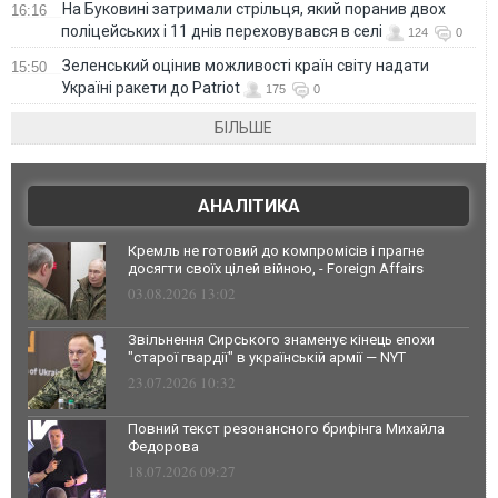
На Буковині затримали стрільця, який поранив двох
16:16
поліцейських і 11 днів переховувався в селі
124
0
Зеленський оцінив можливості країн світу надати
15:50
Україні ракети до Patriot
175
0
БІЛЬШЕ
АНАЛІТИКА
Кремль не готовий до компромісів і прагне
досягти своїх цілей війною, - Foreign Affairs
03.08.2026 13:02
Звільнення Сирського знаменує кінець епохи
"старої гвардії" в українській армії — NYT
23.07.2026 10:32
Повний текст резонансного брифінга Михайла
Федорова
18.07.2026 09:27