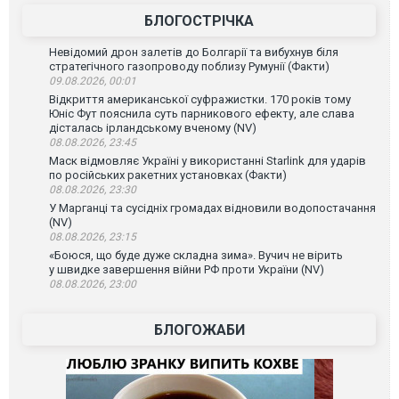
БЛОГОСТРІЧКА
Невідомий дрон залетів до Болгарії та вибухнув біля
стратегічного газопроводу поблизу Румунії (Факти)
09.08.2026, 00:01
Відкриття американської суфражистки. 170 років тому
Юніс Фут пояснила суть парникового ефекту, але слава
дісталась ірландському вченому (NV)
08.08.2026, 23:45
Маск відмовляє Україні у використанні Starlink для ударів
по російських ракетних установках (Факти)
08.08.2026, 23:30
У Марганці та сусідніх громадах відновили водопостачання
(NV)
08.08.2026, 23:15
«Боюся, що буде дуже складна зима». Вучич не вірить
у швидке завершення війни РФ проти України (NV)
08.08.2026, 23:00
БЛОГОЖАБИ