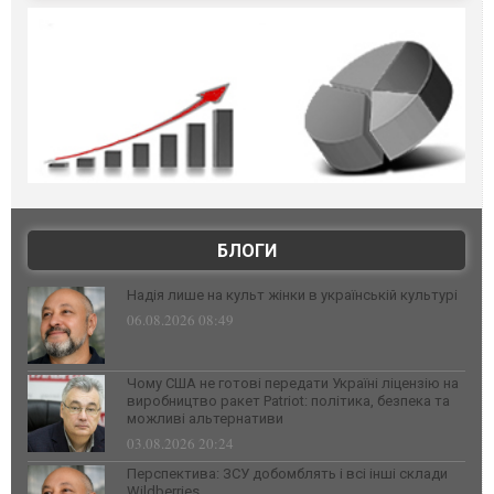
БЛОГИ
Надія лише на культ жінки в українській культурі
06.08.2026 08:49
Чому США не готові передати Україні ліцензію на
виробництво ракет Patriot: політика, безпека та
можливі альтернативи
03.08.2026 20:24
Перспектива: ЗСУ добомблять і всі інші склади
Wildberries