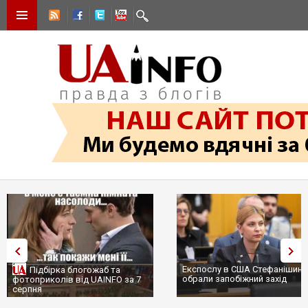
Експослу в США Стефанішиній
Трамп не передасть Украї
обрали запобіжний захід
сотні ракет до Patriot, бо
...