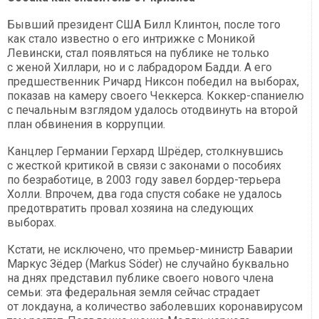
Бывший президент США Билл Клинтон, после того
как стало известно о его интрижке с Моникой
Левински, стал появляться на публике не только
с женой Хиллари, но и с лабрадором Бадди. А его
предшественник Ричард Никсон победил на выборах,
показав на камеру своего Чеккерса. Коккер-спаниелю
с печальным взглядом удалось отодвинуть на второй
план обвинения в коррупции.
Канцлер Германии Герхард Шрёдер, столкнувшись
с жесткой критикой в связи с законами о пособиях
по безработице, в 2003 году завел бордер-терьера
Холли. Впрочем, два года спустя собаке не удалось
предотвратить провал хозяина на следующих
выборах.
Кстати, не исключено, что премьер-министр Баварии
Маркус Зёдер (Markus Söder) не случайно буквально
на днях представил публике своего нового члена
семьи: эта федеральная земля сейчас страдает
от локдауна, а количество заболевших коронавирусом