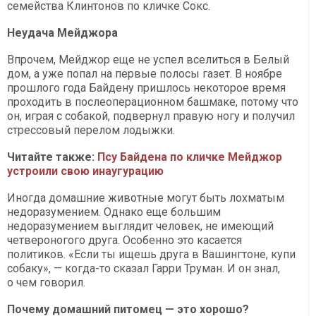
семейства Клинтонов по кличке Сокс.
Неудача Мейджора
Впрочем, Мейджор еще не успел вселиться в Белый
дом, а уже попал на первые полосы газет. В ноябре
прошлого года Байдену пришлось некоторое время
проходить в послеоперационном башмаке, потому что
он, играя с собакой, подвернул правую ногу и получил
стрессовый перелом лодыжки.
Читайте также:
Псу Байдена по кличке Мейджор
устроили свою инаугурацию
Иногда домашние животные могут быть лохматым
недоразумением. Однако еще большим
недоразумением выглядит человек, не имеющий
четвероногого друга. Особенно это касается
политиков. «Если ты ищешь друга в Вашингтоне, купи
собаку», — когда-то сказал Гарри Труман. И он знал,
о чем говорил.
Почему домашний питомец — это хорошо?