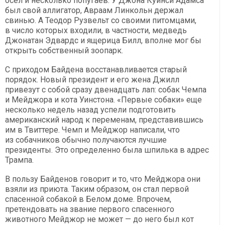
осел и несколько попугаев. У Джона Куинси Адамса
был свой аллигатор, Авраам Линкольн держал
свинью. А Теодор Рузвельт со своими питомцами,
в число которых входили, в частности, медведь
Джонатан Эдвардс и ящерица Билл, вполне мог бы
открыть собственный зоопарк.
С приходом Байдена восстанавливается старый
порядок. Новый президент и его жена Джилл
привезут с собой сразу двенадцать лап: собак Чемпа
и Мейджора и кота Уинстона. «Первые собаки» еще
несколько недель назад успели подготовить
американский народ к переменам, представившись
им в Твиттере. Чемп и Мейджор написали, что
из собачников обычно получаются лучшие
президенты. Это определенно была шпилька в адрес
Трампа.
В пользу Байденов говорит и то, что Мейджора они
взяли из приюта. Таким образом, он стал первой
спасенной собакой в Белом доме. Впрочем,
претендовать на звание первого спасенного
животного Мейджор не может — до него был кот