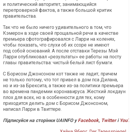
и политический авторитет, занимающийся
перепроверкой фактов, а также большой критик
правительства.
Так что не было ничего удивительного в том, что
Кэмерон в ходе своей прощальной речи в качестве
премьера сфотографировался с Ларри на коленях,
чтобы показать, что слухи об их ссоре не имеют
под собой оснований. А после отставки Терезы Мэй
Ларри опубликовал «результаты» ее работы на посту
главы правительства: чистый белый лист бумаги.
С Борисом Джонсоном кот также не ладит, причем
не только потому, что тот привел в дом пса Дилана,
но и из-за Брексита, а также из-за политики премьера
во времена пандемии коронавируса. Жесткий локдаун
плох для всех, но в особенности для тех, кому
приходится делить дом с Борисом Джонсоном,
написал Ларри в Твиттере.
Підписуйся на сторінки UAINFO у
Facebook
,
Twitter
і
YouT
Хайке Яберг, Der Tagesspiegel