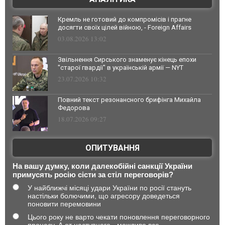
Кремль не готовий до компромісів і прагне
досягти своїх цілей війною, - Foreign Affairs
03.08.2026 13:02
Звільнення Сирського знаменує кінець епохи
"старої гвардії" в українській армії — NYT
23.07.2026 10:32
Повний текст резонансного брифінга Михайла
Федорова
18.07.2026 09:27
ОПИТУВАННЯ
На вашу думку, коли далекобійні санкції України
примусять росію сісти за стіл переговорів?
У найближчі місяці удари України по росії стануть
настільки болючими, що агресору доведеться
поновити перемовини
Цього року не варто чекати поновлення переговорного