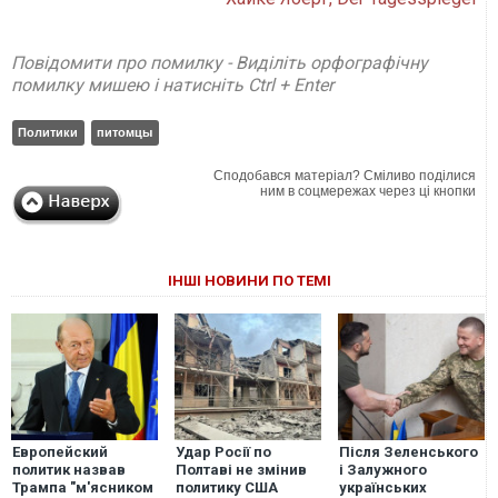
Повідомити про помилку - Виділіть орфографічну
помилку мишею і натисніть Ctrl + Enter
Политики
питомцы
Сподобався матеріал? Сміливо поділися
ним в соцмережах через ці кнопки
ІНШІ НОВИНИ ПО ТЕМІ
Европейский
Удар Росії по
Після Зеленського
политик назвав
Полтаві не змінив
і Залужного
Трампа "м'ясником
политику США
українських