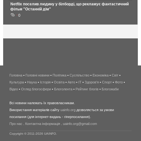
Netflix поселив людину у білборді, що рекламує фантастичний
фільм "Останній дім"
0
Головна
•
Головні новини
•
Політика
•
Суспільство
•
Економіка
беспроводной
•
Світ
•
Культура
•
Наука
•
Історія
•
Освіта
•
Авто
•
IT
•
Здоров'я
интернет
•
Спорт
•
Фото
•
Відео
•
Огляд блогосфери
•
Блоголента
•
Рейтинг блогів
киев
•
Блогожаби
и
Всі новини належать їх правовласникам.
область
Використання матеріалів сайту
uainfo.org
дозволяється за умови
wimax
посилання (для інтернет-видань - гіперпосилання).
интернет
Про нас
.
Контактна інформація
.
uainfo.org@gmail.com
в
киеве
Copyright © 2011-2026 UAINFO.
и