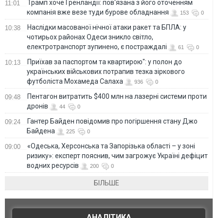
Трамп хоче Гренландії: пов'язана з його оточенням
11:01
компанія вже везе туди бурове обладнання
153
0
Наслідки масованої нічної атаки ракет та БПЛА: у
10:38
чотирьох районах Одеси зникло світло,
електротранспорт зупинено, є постраждалі
61
0
Приїхав за паспортом та квартирою": у полон до
10:13
українських військових потрапив тезка зіркового
футболіста Мохамеда Салаха
936
0
Пентагон витратить $400 млн на лазерні системи проти
09:48
дронів
44
0
Гантер Байден повідомив про погіршення стану Джо
09:24
Байдена
225
0
«Одеська, Херсонська та Запорізька області – у зоні
09:00
ризику»: експерт пояснив, чим загрожує Україні дефіцит
водних ресурсів
200
0
БІЛЬШЕ
АНАЛІТИКА