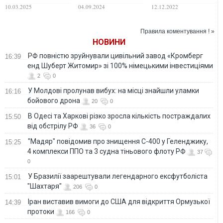
з Білого дому", що
щодо ударів
політиків немає, це
10.03.2025
04.09.2024
12.12.2022
ослаблює Україну
України по РФ, –
політичний вакуум,
Пентагон
– соціолог Олексій
Антипович
Правила коментування ! »
НОВИНИ
РФ повністю зруйнували цивільний завод «Кромберг
16:39
енд Шуберт Житомир» зі 100% німецькими інвестиціями
2
0
У Молдові пролунав вибух: на місці знайшли уламки
16:16
бойового дрона
20
0
В Одесі та Харкові різко зросла кількість постраждалих
15:50
від обстрілу РФ
36
0
"Мадяр" повідомив про знищення С-400 у Геленджику,
15:25
4 комплекси ППО та 3 судна тіньового флоту РФ
37
0
У Бразилії заарештували легендарного ексфутболіста
15:01
"Шахтаря"
206
0
Іран виставив вимоги до США для відкриття Ормузької
14:39
протоки
166
0