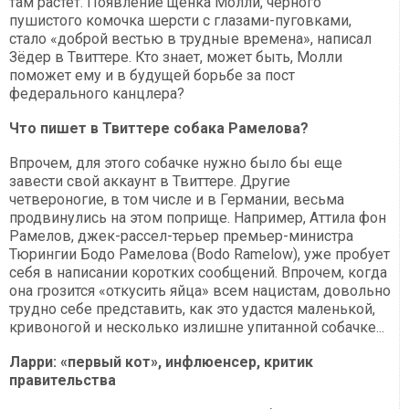
там растет. Появление щенка Молли, черного
пушистого комочка шерсти с глазами-пуговками,
стало «доброй вестью в трудные времена», написал
Зёдер в Твиттере. Кто знает, может быть, Молли
поможет ему и в будущей борьбе за пост
федерального канцлера?
Что пишет в Твиттере собака Рамелова?
Впрочем, для этого собачке нужно было бы еще
завести свой аккаунт в Твиттере. Другие
четвероногие, в том числе и в Германии, весьма
продвинулись на этом поприще. Например, Аттила фон
Рамелов, джек-рассел-терьер премьер-министра
Тюрингии Бодо Рамелова (Bodo Ramelow), уже пробует
себя в написании коротких сообщений. Впрочем, когда
она грозится «откусить яйца» всем нацистам, довольно
трудно себе представить, как это удастся маленькой,
кривоногой и несколько излишне упитанной собачке...
Ларри: «первый кот», инфлюенсер, критик
правительства