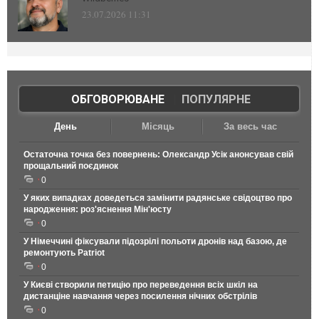
23.07.2026 11:31
ОБГОВОРЮВАНЕ
|
ПОПУЛЯРНЕ
День
Місяць
За весь час
Остаточна точка без повернень: Олександр Усік анонсував свій
прощальний поєдинок
0
У яких випадках доведеться замінити радянське свідоцтво про
народження: роз'яснення Мін'юсту
0
У Німеччині фіксували підозрілі польоти дронів над базою, де
ремонтують Patriot
0
У Києві створили петицію про переведення всіх шкіл на
дистанціне навчання через посилення нічних обстрілів
0