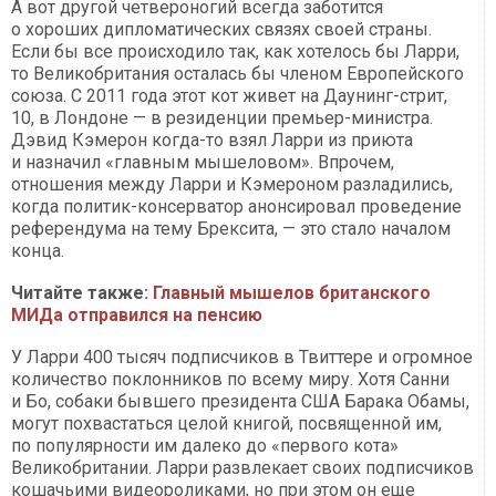
А вот другой четвероногий всегда заботится
о хороших дипломатических связях своей страны.
Если бы все происходило так, как хотелось бы Ларри,
то Великобритания осталась бы членом Европейского
союза. С 2011 года этот кот живет на Даунинг-стрит,
10, в Лондоне — в резиденции премьер-министра.
Дэвид Кэмерон когда-то взял Ларри из приюта
и назначил «главным мышеловом». Впрочем,
отношения между Ларри и Кэмероном разладились,
когда политик-консерватор анонсировал проведение
референдума на тему Брексита, — это стало началом
конца.
Читайте также:
Главный мышелов британского
МИДа отправился на пенсию
У Ларри 400 тысяч подписчиков в Твиттере и огромное
количество поклонников по всему миру. Хотя Санни
и Бо, собаки бывшего президента США Барака Обамы,
могут похвастаться целой книгой, посвященной им,
по популярности им далеко до «первого кота»
Великобритании. Ларри развлекает своих подписчиков
кошачьими видеороликами, но при этом он еще