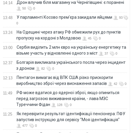
Дрон влучив біля магазину на Чернігівщині: є поранені
14:14
50
0
У парламенті Косово прем'єра закидали яйцями
13:48
93
0
На Одещині через атаку РФ обмежили рух до пунктів
13:24
пропуску на кордоні з Молдовою
45
0
Сербія виділить 2 млн євро на українську енергетику та
13:00
візьме участь у відновленні одного з міст
37
0
Болгарія викликала українського посла через інцидент
12:37
з дроном
82
0
Пентагон вимагає від ВПК США різко прискорити
12:13
виробництво зброї через виснаження запасів
42
0
РФ може вдатися до ядерної зброї, якщо опиниться
11:49
перед загрозою виживання країни, - лава МЗС
Туреччини Фідан
128
0
Як перевірити результат ідентифікації пенсіонера: ПФУ
11:25
запустив інструкцію для сервісу "Моя ідентифікація"
477
0