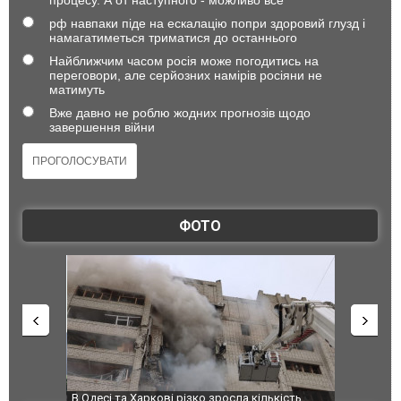
процесу. А от наступного - можливо все
рф навпаки піде на ескалацію попри здоровий глузд і
намагатиметься триматися до останнього
Найближчим часом росія може погодитись на
переговори, але серйозних намірів росіяни не
матимуть
Вже давно не роблю жодних прогнозів щодо
завершення війни
ФОТО
 завод
В Одесі та Харкові різко зросла кількість
Ворог завд