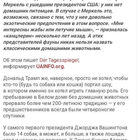
Меркель с ушедшим президентом США: у них нет
домашних питомцев. В случае с Меркель это,
возможно, связано с тем, что у нее довольно
экзотические предпочтения в этом вопросе. «Мне
интересны жабы или летучие мыши», — призналась
«канцлерин» несколько лет назад. А этих
представителей фауны никак нельзя назвать
классическими домашними животными.
Об этом пишет
Der Tagesspiegel
,
информирует
UAINFO.org
.
Дональд Трамп же, наверное, просто не хотел, чтобы
кто-то (будь то собака или кошка) портил шоу,
в котором именно он хотел играть главную роль. Его
пребывание в Белом доме без домашних животных
прервало более чем 200-летнюю традицию — у его
предшественников всегда были четвероногие
спутники.
У самого первого президента Джорджа Вашингтона
было 14 собак, а может, и больше, а также лошади,