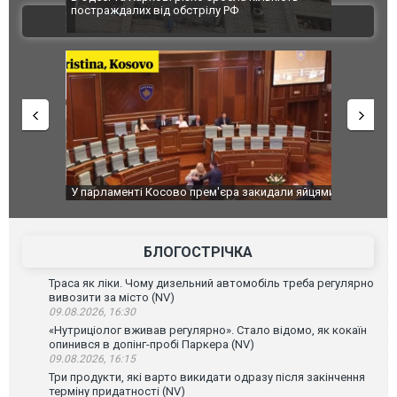
 100%
постраждалих від обстрілу РФ
двоє пора
ВІДЕО
після атак
ькість
У парламенті Косово прем'єра закидали яйцями
Приїхав за
до українс
зіркового 
БЛОГОСТРІЧКА
Траса як ліки. Чому дизельний автомобіль треба регулярно
вивозити за місто (NV)
09.08.2026, 16:30
«Нутриціолог вживав регулярно». Стало відомо, як кокаїн
опинився в допінг-пробі Паркера (NV)
09.08.2026, 16:15
Три продукти, які варто викидати одразу після закінчення
терміну придатності (NV)