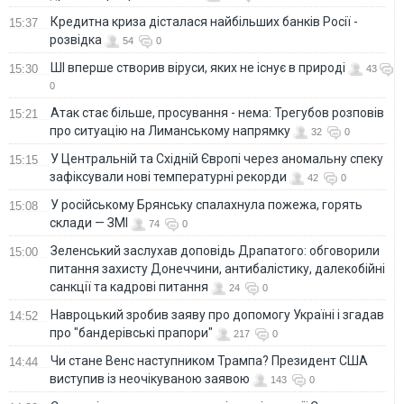
Кредитна криза дісталася найбільших банків Росії -
15:37
розвідка
54
0
ШІ вперше створив віруси, яких не існує в природі
15:30
43
0
Атак стає більше, просування - нема: Трегубов розповів
15:21
про ситуацію на Лиманському напрямку
32
0
У Центральній та Східній Європі через аномальну спеку
15:15
зафіксували нові температурні рекорди
42
0
У російському Брянську спалахнула пожежа, горять
15:08
склади — ЗМІ
74
0
Зеленський заслухав доповідь Драпатого: обговорили
15:00
питання захисту Донеччини, антибалістику, далекобійні
санкції та кадрові питання
24
0
Навроцький зробив заяву про допомогу Україні і згадав
14:52
про "бандерівські прапори"
217
0
Чи стане Венс наступником Трампа? Президент США
14:44
виступив із неочікуваною заявою
143
0