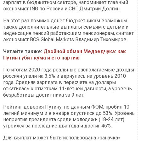
зарплат в бюджетном секторе, напоминает главный
экономист ING по России и СНГ Дмитрий Долгин.
На этот раз помимо денег бюджетникам возможны
также дополнительные выплаты семьям с детьми и
индексация пенсий работающим пенсионерам, считает
экономист BCS Global Markets Владимир Тихомиров.
Читайте также:
Двойной обман Медведчука: как
Путин губит кума и его партию​​​​​​​
По итогам 2020 года реальные располагаемые доходы
россиян упали на 3,5% и вернулись на уровень 2010
года. Средняя зарплата в пересчете на доллары
откатилась к отметкам 11-летней давности, а уровень
безработицы достиг пика за 9 лет.
Рейтинг доверия Путину, по данным ФОМ, пробил 10-
летний минимум и в январе опустился до 53%. Уровень
неприятия президента среди молодежи (18-24 лет)
утроился за последние два года и достиг 46%.
Для выплат может быть использована «заначка»