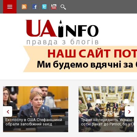
Експослу в США Стефанішиній
Трамп не передасть Україні
обрали запобіжний захід
сотні ракет до Patriot, бо у С
...