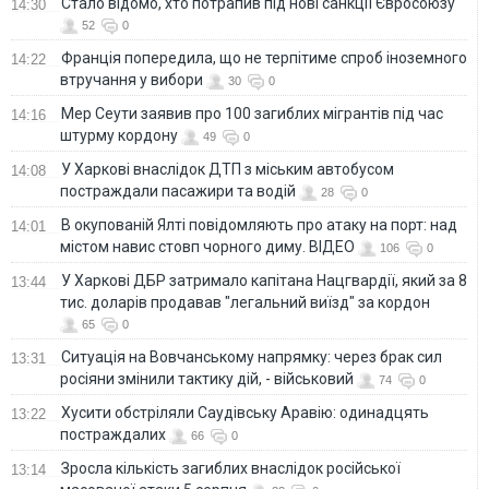
Стало відомо, хто потрапив під нові санкції Євросоюзу
14:30
52
0
Франція попередила, що не терпітиме спроб іноземного
14:22
втручання у вибори
30
0
Мер Сеути заявив про 100 загиблих мігрантів під час
14:16
штурму кордону
49
0
У Харкові внаслідок ДТП з міським автобусом
14:08
постраждали пасажири та водій
28
0
В окупованій Ялті повідомляють про атаку на порт: над
14:01
містом навис стовп чорного диму. ВІДЕО
106
0
У Харкові ДБР затримало капітана Нацгвардії, який за 8
13:44
тис. доларів продавав "легальний виїзд" за кордон
65
0
Ситуація на Вовчанському напрямку: через брак сил
13:31
росіяни змінили тактику дій, - військовий
74
0
Хусити обстріляли Саудівську Аравію: одинадцять
13:22
постраждалих
66
0
Зросла кількість загиблих внаслідок російської
13:14