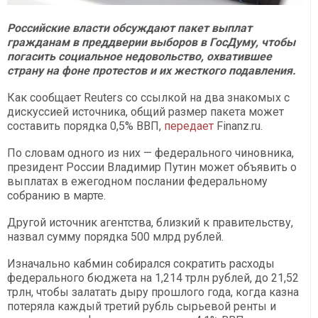
Российские власти обсуждают пакет выплат
гражданам в преддверии выборов в ГосДуму, чтобы
погасить социальное недовольство, охватившее
страну на фоне протестов и их жесткого подавления.
Как сообщает Reuters со ссылкой на два знакомых с
дискуссией источника, общий размер пакета может
составить порядка 0,5% ВВП,
передает
Finanz.ru.
По словам одного из них — федерального чиновника,
президент России
Владимир Путин может объявить о
выплатах в ежегодном послании федеральному
собранию в марте.
Другой источник агентства, близкий к правительству,
назвал сумму порядка 500 млрд рублей.
Изначально кабмин собирался сократить расходы
федерального бюджета на 1,214 трлн рублей, до 21,52
трлн, чтобы залатать дыру прошлого года, когда казна
потеряла каждый третий рубль сырьевой ренты и