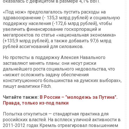
оказалась с дефицитом в размере 4,1% ВВП.
«Под нож» предполагалось пустить расходы на
здравоохранение (- 135,3 млрд рублей) и социальную
поддержку населения (-172,6 млрд рублей), чтобы
увеличить финансирование госкорпораций и
мегапроектов по статье «национальная экономика»
(+135,9 млрд рублей), а также добавить 97,6 млрд
рублей ассигнований для силовиков.
Но протесты в поддержку Алексея Навального
заставляют менять планы: они несут риски
дальнейшего роста социального недовольства, что
«может осложнить задачу обеспечения
конституционного большинства на думских выборах»,
пишут аналитики Fitch.
Читайте также:
В России – "молодежь за Путина".
Правда, только из-под палки
Попытка откупиться — стандартная практика для
российских властей. На всплеск уличной активности в
2011-2012 годах Кремль отреагировал повышением