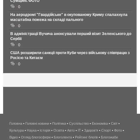
Сумщині. ФОТО
0
На аеродромі "Гвардійське" в окупованому Криму спалахнула
масштабна пожежа на складі пального
0
В адміністрації Вучича анонсували перший візит Зеленського до
Сербії
0
США розширили санкції проти Куби через військову співпрацю з
Росією та Китаєм
0
Головна
•
Головні новини
•
Політика
•
Суспільство
•
Економіка
беспроводной
•
Світ
•
Культура
•
Наука
•
Історія
•
Освіта
•
Авто
•
IT
•
Здоров'я
интернет
•
Спорт
•
Фото
•
Відео
•
Огляд блогосфери
•
Блоголента
•
Рейтинг блогів
киев
•
Блогожаби