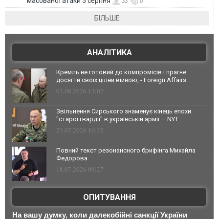
масованої атаки 5 серпня
33
0
БІЛЬШЕ
АНАЛІТИКА
Кремль не готовий до компромісів і прагне
досягти своїх цілей війною, - Foreign Affairs
03.08.2026 13:02
Звільнення Сирського знаменує кінець епохи
"старої гвардії" в українській армії — NYT
23.07.2026 10:32
Повний текст резонансного брифінга Михайла
Федорова
18.07.2026 09:27
ОПИТУВАННЯ
На вашу думку, коли далекобійні санкції України