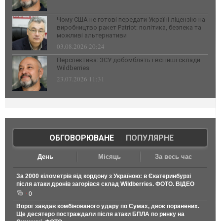
Чому США не готові передати Україні ліцензію на
виробництво ракет Patriot: політика, безпека та
можливі альтернативи
03.08.2026 20:24
Перспектива: ЗСУ добомблять і всі інші склади
Wildberries
23.07.2026 11:31
ОБГОВОРЮВАНЕ
|
ПОПУЛЯРНЕ
День
Місяць
За весь час
За 2000 кілометрів від кордону з Україною: в Єкатеринбурзі
після атаки дронів загорівся склад Wildberries. ФОТО. ВІДЕО
0
Ворог завдав комбінованого удару по Сумах, двоє поранених.
Ще десятеро постраждали після атаки БПЛА по ринку на