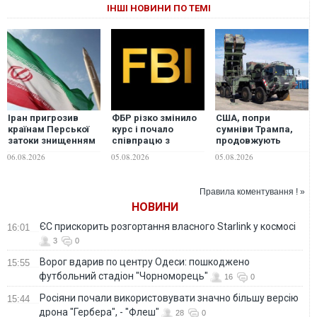
ІНШІ НОВИНИ ПО ТЕМІ
Іран пригрозив
ФБР різко змінило
США, попри
країнам Перської
курс і почало
сумніви Трампа,
затоки знищенням
співпрацю з
продовжують
енергоінфраструктури
Росією та Китаєм, -
переговори щодо
06.08.2026
05.08.2026
05.08.2026
у разі нових атак
Reuters
виробництва
США, - Reuters
перехоплювачів
для Patriot в Україні
Правила коментування ! »
— Reuters
НОВИНИ
ЄС прискорить розгортання власного Starlink у космосі
16:01
3
0
Ворог вдарив по центру Одеси: пошкоджено
15:55
футбольний стадіон "Чорноморець"
16
0
Росіяни почали використовувати значно більшу версію
15:44
дрона "Гербера", - "Флеш"
28
0