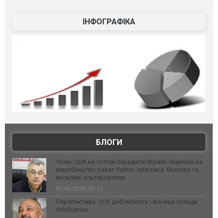
ІНФОГРАФІКА
БЛОГИ
Чому США не готові передати Україні ліцензію на
виробництво ракет Patriot: політика, безпека та
можливі альтернативи
03.08.2026 20:24
Перспектива: ЗСУ добомблять і всі інші склади
Wildberries