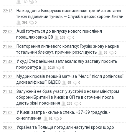
139
0
На кордоні з Білоруссю виявили вже третій за останні
22:13
тижні підземний тунель — Служба держохорони Литви
391
0
Audi готується до випуску нового покоління
22:02
позашляховика Q8
165
0
Повторення липневого колапсу: Грузію знову накрив
21:55
тотальний блекаут, причини розслідують
88
0
У суді Стефанішина заплакала: яку заставу просить
21:43
прокуратура
1010
0
Мудрик провів перший матч за "Челсі" після допінгової
21:32
дискваліфікації. ВІДЕО
95
0
Залужний не брав участі у зустрічі з новим міністром
21:14
оборони Британії в Києві: в ОП та в оточенні посла
дають різні пояснення
233
0
У Києві завтра - сильна спека, +37+39 градусів. -
21:02
синоптикиня
61
0
Україна та Польща погодили наступні кроки щодо
20:53