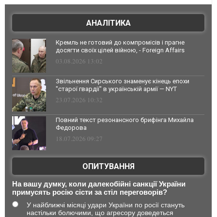
АНАЛІТИКА
Кремль не готовий до компромісів і прагне
досягти своїх цілей війною, - Foreign Affairs
03.08.2026 13:02
Звільнення Сирського знаменує кінець епохи
"старої гвардії" в українській армії — NYT
23.07.2026 10:32
Повний текст резонансного брифінга Михайла
Федорова
18.07.2026 09:27
ОПИТУВАННЯ
На вашу думку, коли далекобійні санкції України
примусять росію сісти за стіл переговорів?
У найближчі місяці удари України по росії стануть
настільки болючими, що агресору доведеться