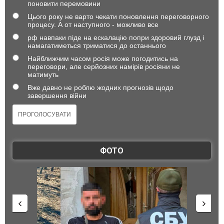
поновити перемовини
Цього року не варто чекати поновлення переговорного
процесу. А от наступного - можливо все
рф навпаки піде на ескалацію попри здоровий глузд і
намагатиметься триматися до останнього
Найближчим часом росія може погодитись на
переговори, але серйозних намірів росіяни не
матимуть
Вже давно не роблю жодних прогнозів щодо
завершення війни
ФОТО