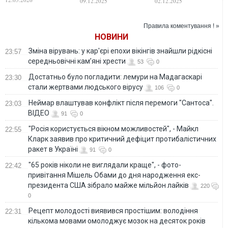
09.12.2025
02.12.2025
території
тимчасово
окупованого
Правила коментування ! »
Донбасу. ВІДЕО
НОВИНИ
Зміна вірувань: у кар'єрі епохи вікінгів знайшли рідкісні
23:57
середньовічні кам’яні хрести
53
0
Достатньо було погладити: лемури на Мадагаскарі
23:30
стали жертвами людського вірусу
106
0
Неймар влаштував конфлікт після перемоги "Сантоса".
23:03
ВІДЕО
91
0
"Росія користується вікном можливостей", - Майкл
22:55
Кларк заявив про критичний дефіцит протибалістичних
ракет в Україні
91
0
"65 років ніколи не виглядали краще", - фото-
22:42
привітання Мішель Обами до дня народження екс-
президента США зібрало майже мільйон лайків
220
0
Рецепт молодості виявився простішим: володіння
22:31
кількома мовами омолоджує мозок на десяток років