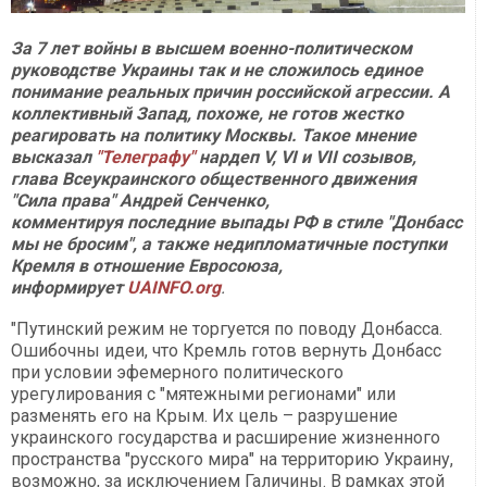
За 7 лет войны в высшем военно-политическом
руководстве Украины так и не сложилось единое
понимание реальных причин российской агрессии. А
коллективный Запад, похоже, не готов жестко
реагировать на политику Москвы. Такое мнение
высказал
"Телеграфу"
нардеп V, VI и VII созывов,
глава Всеукраинского общественного движения
"Сила права" Андрей Сенченко,
комментируя последние выпады РФ в стиле "Донбасс
мы не бросим", а также недипломатичные поступки
Кремля в отношение Евросоюза,
информирует
UAINFO.org
.
"Путинский режим не торгуется по поводу Донбасса.
Ошибочны идеи, что Кремль готов вернуть Донбасс
при условии эфемерного политического
урегулирования с "мятежными регионами" или
разменять его на Крым. Их цель – разрушение
украинского государства и расширение жизненного
пространства "русского мира" на территорию Украину,
возможно, за исключением Галичины. В рамках этой