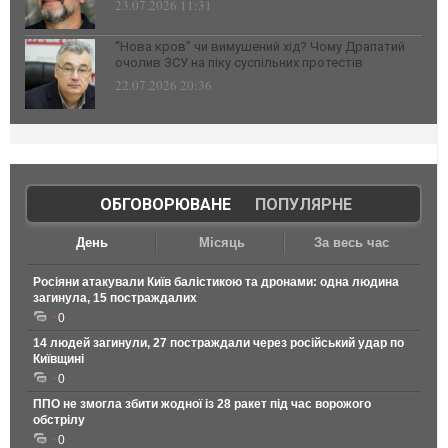
23.07.2026 11:31
“Нова кров” чи вимушений хід? Чому Драпатий
очолив ЗСУ на піку суспільних протестів
22.07.2026 20:36
ОБГОВОРЮВАНЕ
|
ПОПУЛЯРНЕ
День
Місяць
За весь час
Росіяни атакували Київ балістикою та дронами: одна людина
загинула, 15 постраждалих
0
14 людей загинули, 27 постраждали через російський удар по
Київщині
0
ППО не змогла збити жодної із 28 ракет під час ворожого
обстрілу
0