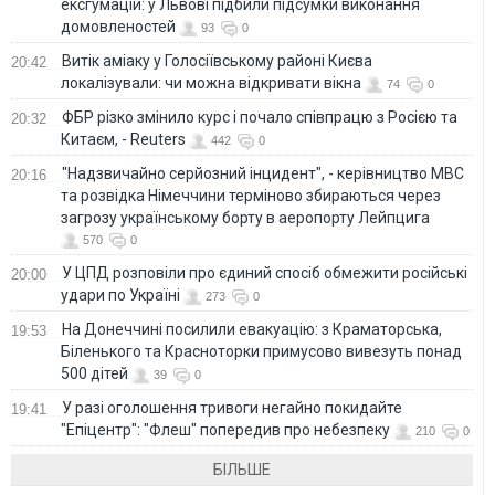
ексгумацій: у Львові підбили підсумки виконання
домовленостей
93
0
Витік аміаку у Голосіївському районі Києва
20:42
локалізували: чи можна відкривати вікна
74
0
ФБР різко змінило курс і почало співпрацю з Росією та
20:32
Китаєм, - Reuters
442
0
"Надзвичайно серйозний інцидент", - керівництво МВС
20:16
та розвідка Німеччини терміново збираються через
загрозу українському борту в аеропорту Лейпцига
570
0
У ЦПД розповіли про єдиний спосіб обмежити російські
20:00
удари по Україні
273
0
На Донеччині посилили евакуацію: з Краматорська,
19:53
Біленького та Красноторки примусово вивезуть понад
500 дітей
39
0
У разі оголошення тривоги негайно покидайте
19:41
"Епіцентр": "Флеш" попередив про небезпеку
210
0
БІЛЬШЕ