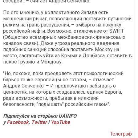
соседей", – считает Андрей Сенченко.
По его мнению, у коллективного Запада есть
мощнейший рычаг, позволяющий поставить путинский
режим на грань разрушения, – эмбарго на покупку
российской нефти. Возможно, отключение от SWIFT
(Общество всемирных межбанковских финансовых
каналов связи). Даже угроза реального введения
подобных санкций способна поставить Москву на
место, заставить уйти из Крыма и Донбасса, оставить в
покое Грузию и Молдову.
"Но, похоже, пока преодолеть этот психологический
барьер те же европейцы не готовы, – отмечает
Андрей Сенченко. – И предпочитают забывать о
ценностях, на которых создавалась единая Европа,
ради возможности, пребывая в иллюзии
безопасности, "подышать" российским газом".
Підписуйся на сторінки UAINFO
у
Facebook
,
Twitter
і
YouTube
Телеграф