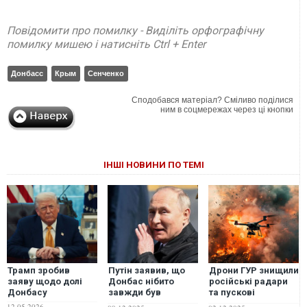
Повідомити про помилку - Виділіть орфографічну
помилку мишею і натисніть Ctrl + Enter
Донбасс
Крым
Сенченко
Сподобався матеріал? Сміливо поділися
ним в соцмережах через ці кнопки
ІНШІ НОВИНИ ПО ТЕМІ
Трамп зробив
Путін заявив, що
Дрони ГУР знищили
заяву щодо долі
Донбас нібито
російські радари
Донбасу
завжди був
та пускові
частиною Росії
установки ЗРК на
12.05.2026