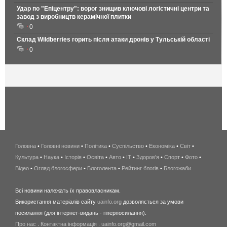
Удар по "Епіцентру": ворог знищив ключові логістичні центри та
завод з виробництв керамічної плитки
0
Склад Wildberries горить після атаки дронів у Тульській області
0
Головна
•
Головні новини
•
Політика
•
Суспільство
•
Економіка
беспроводной
•
Світ
•
Культура
•
Наука
•
Історія
•
Освіта
•
Авто
•
IT
•
Здоров'я
интернет
•
Спорт
•
Фото
•
Відео
•
Огляд блогосфери
•
Блоголента
•
Рейтинг блогів
киев
•
Блогожаби
и
Всі новини належать їх правовласникам.
область
Використання матеріалів сайту
uainfo.org
дозволяється за умови
wimax
посилання (для інтернет-видань - гіперпосилання).
интернет
Про нас
.
Контактна інформація
.
uainfo.org@gmail.com
в