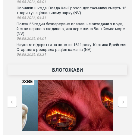
06.08.2026, 05:01
Слоників шкода. Влада Кенії розслідує таємничу смерть 15
тварин у національному парку (NV)
06.08.2026, 04:31
Поляк 55 годин безперервно плавав, не виходячи з води,
й став першою людиною, яка переплила Балтійське море
(NV)
06.08.2026, 04:01
Наукове відкриття на полотні 1611 року. Картина Брейгеля
Старшого розкрила раціон кажанів (NV)
06.08.2026, 03:31
БЛОГОЖАБИ