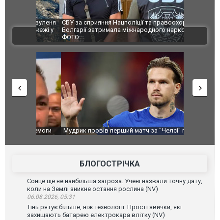
и козуленя
СБУ за сприяння Нацполіції та правоохоронців
Росіяни ат
ї пожежі у
Болгарії затримала міжнародного наркобарона.
одна людин
ВІДЕО
ФОТО
перемоги
Мудрик провів перший матч за "Челсі" після
Українські
допінгової дискваліфікації. ВІДЕО
під час лік
Франції
БЛОГОСТРІЧКА
Сонце ще не найбільша загроза. Учені назвали точну дату,
коли на Землі зникне остання рослина (NV)
06.08.2026, 05:31
Тінь рятує більше, ніж технології. Прості звички, які
захищають батарею електрокара влітку (NV)