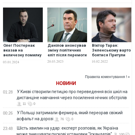
Олег Постернак
Данілов анонсував
Віктор Таран:
вказав на
зміну політичних
Зеленському варто
величезну помилку
еліт після перемоги
боятися Притули
різного штибу
20.03.2023
10.02.2022
03.01.2024
аналітиків,
політологів та
експертів
Правила коментування ! »
НОВИНИ
У Києві створили петицію про переведення всіх шкіл на
01:28
дистанціне навчання через посилення нічних обстрілів
11
0
У Польщі затримали фермера, який переорав свіжий
00:26
асфальт на дорозі
76
0
Шість хвилин на удар: експерт розповів, як Україна
23:48
може знищувати пускові установки "Іскандерів"
100