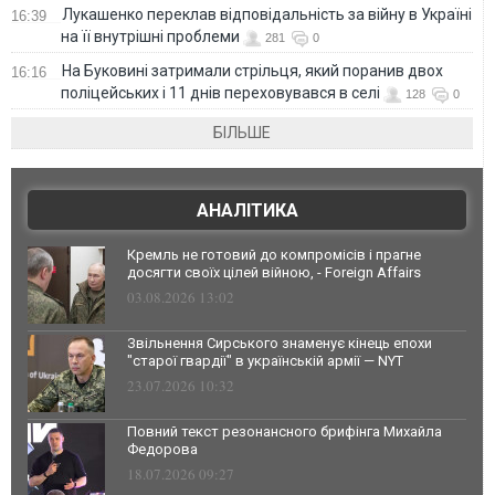
Лукашенко переклав відповідальність за війну в Україні
16:39
на її внутрішні проблеми
281
0
На Буковині затримали стрільця, який поранив двох
16:16
поліцейських і 11 днів переховувався в селі
128
0
БІЛЬШЕ
АНАЛІТИКА
Кремль не готовий до компромісів і прагне
досягти своїх цілей війною, - Foreign Affairs
03.08.2026 13:02
Звільнення Сирського знаменує кінець епохи
"старої гвардії" в українській армії — NYT
23.07.2026 10:32
Повний текст резонансного брифінга Михайла
Федорова
18.07.2026 09:27