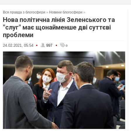
Вся правда з блогосфери
»
Новини блогосфери
»
Нова політична лінія Зеленського та
"слуг" має щонайменше дві суттєві
проблеми
•
•
24.02.2021, 05:54
997
0