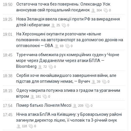
Остаточна точка без повернень: Олександр Усік
19:50
анонсував свій прощальний поєдинок
304
0
Нова Зеландія ввела санкції проти РФ за викрадення
19:25
дітей і кібератаки
25
0
На Херсонщині окупанти розпочали «вільне
19:01
полювання» на автотранспорт за допомогою дронів на
оптоволокні — ОВА
69
0
Туреччина обмежила рух комерційних суден у Чорне
18:45
море через Дарданелли через атаки БПЛА —
Bloomberg
72
0
Сербія хоче якнайшвидшого завершення війни, але
18:38
підстав для оптимізму немає, — Вучич
39
0
Одесу накрила потужна злива з градом та ураганним
18:15
вітром
181
0
Помер батько Ліонеля Мессі
17:54
209
0
Нічна атака БпЛА на Київщину: у Броварському районі
17:45
загинули директор ліцею, її чоловік та 3-річний онук
118
0