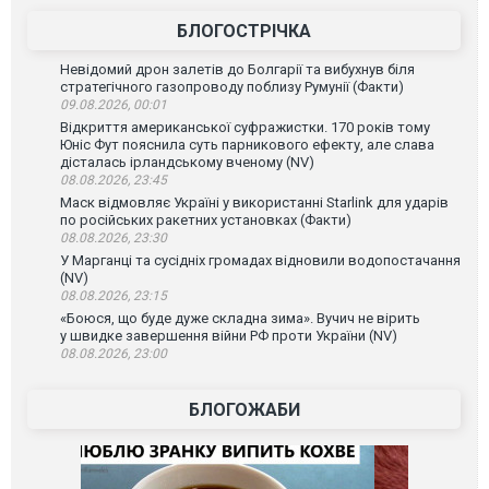
БЛОГОСТРІЧКА
Невідомий дрон залетів до Болгарії та вибухнув біля
стратегічного газопроводу поблизу Румунії (Факти)
09.08.2026, 00:01
Відкриття американської суфражистки. 170 років тому
Юніс Фут пояснила суть парникового ефекту, але слава
дісталась ірландському вченому (NV)
08.08.2026, 23:45
Маск відмовляє Україні у використанні Starlink для ударів
по російських ракетних установках (Факти)
08.08.2026, 23:30
У Марганці та сусідніх громадах відновили водопостачання
(NV)
08.08.2026, 23:15
«Боюся, що буде дуже складна зима». Вучич не вірить
у швидке завершення війни РФ проти України (NV)
08.08.2026, 23:00
БЛОГОЖАБИ