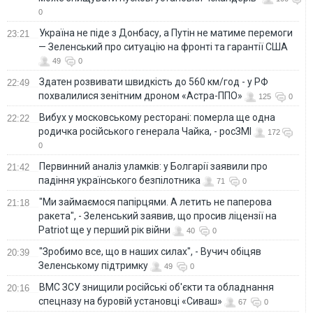
0
Україна не піде з Донбасу, а Путін не матиме перемоги
23:21
— Зеленський про ситуацію на фронті та гарантії США
49
0
Здатен розвивати швидкість до 560 км/год - у РФ
22:49
похвалилися зенітним дроном «Астра-ППО»
125
0
Вибух у московському ресторані: померла ще одна
22:22
родичка російського генерала Чайка, - росЗМІ
172
0
Первинний аналіз уламків: у Болгарії заявили про
21:42
падіння українського безпілотника
71
0
"Ми займаємося папірцями. А летить не паперова
21:18
ракета", - Зеленський заявив, що просив ліцензії на
Patriot ще у перший рік війни
40
0
"Зробимо все, що в наших силах", - Вучич обіцяв
20:39
Зеленському підтримку
49
0
ВМС ЗСУ знищили російські об'єкти та обладнання
20:16
спецназу на буровій установці «Сиваш»
67
0