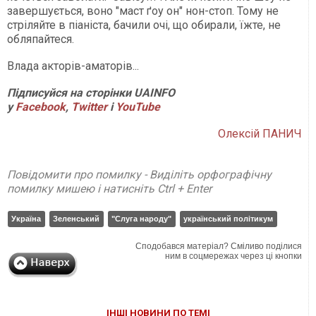
завершується, воно "маст ґоу он" нон-стоп. Тому не
стріляйте в піаніста, бачили очі, що обирали, їжте, не
обляпайтеся.
Влада акторів-аматорів...
Підписуйся на сторінки UAINFO
у
Facebook
,
Twitter
і
YouTube
Олексій ПАНИЧ
Повідомити про помилку - Виділіть орфографічну
помилку мишею і натисніть Ctrl + Enter
Україна
Зеленський
"Слуга народу"
український політикум
Сподобався матеріал? Сміливо поділися
ним в соцмережах через ці кнопки
ІНШІ НОВИНИ ПО ТЕМІ