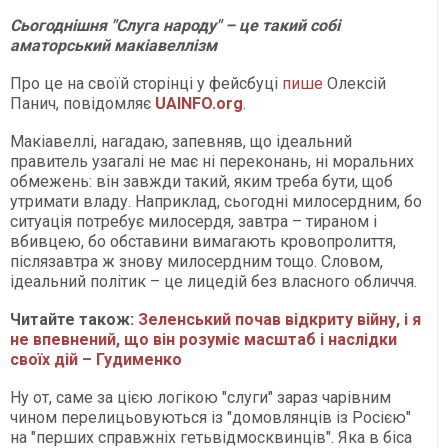
Сьогоднішня "Слуга народу" – це такий собі
аматорський макіавеллізм
Про це на своїй сторінці у фейсбуці
пише
Олексій
Панич, повідомляє
UAINFO.org
.
Макіавеллі, нагадаю, запевняв, що ідеальний
правитель узагалі не має ні переконань, ні моральних
обмежень: він завжди такий, яким треба бути, щоб
утримати владу. Наприклад, сьогодні милосердним, бо
ситуація потребує милосердя, завтра – тираном і
вбивцею, бо обставини вимагають кровопролиття,
післязавтра ж знову милосердним тощо. Словом,
ідеальний політик – це лицедій без власного обличчя.
Читайте також:
Зеленський почав відкриту війну, і я
не впевнений, що він розуміє масштаб і наслідки
своїх дій – Гудименко
Ну от, саме за цією логікою "слуги" зараз чарівним
чином перелицьовуються із "домовлянців із Росією"
на "перших справжніх гетьвідмосквинців". Яка в біса