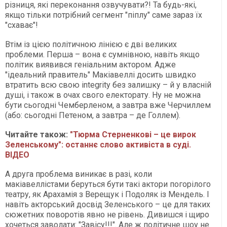
різниця, які переконання озвучувати?! Та будь-які,
якщо тільки потрібний сегмент "піплу" саме зараз їх
"схаває"!
Втім із цією політичною лінією є дві великих
проблеми. Перша – вона є сумнівною, навіть якщо
політик виявився геніальним актором. Адже
"ідеальний правитель" Макіавеллі досить швидко
втратить всю свою integrity без залишку – й у власній
душі, і також в очах свого електорату. Ну не можна
бути сьогодні Чемберленом, а завтра вже Черчиллем
(або: сьогодні Петеном, а завтра – де Голлем).
Читайте також:
"Тюрма Стерненкові – це вирок
Зеленському": останнє слово активіста в суді.
ВІДЕО
А друга проблема виникає в разі, коли
макіавеллістами беруться бути такі актори погорілого
театру, як Арахамія з Верещук і Подоляк із Мендель. І
навіть акторський досвід Зеленського – це для таких
сюжетних поворотів явно не рівень. Дивишся і щиро
хочеться заволати: "Завісу!!!". Але ж політичне шоу не