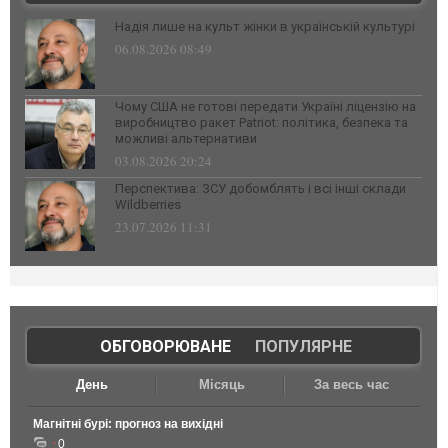
Надія лише на культ жінки в українській культурі
06.08.2026 08:49
Чому США не готові передати Україні ліцензію на
виробництво ракет Patriot: політика, безпека та
можливі альтернативи
03.08.2026 20:24
Перспектива: ЗСУ добомблять і всі інші склади
Wildberries
23.07.2026 11:31
ОБГОВОРЮВАНЕ
|
ПОПУЛЯРНЕ
День
Місяць
За весь час
Магнітні бурі: прогноз на вихідні
0