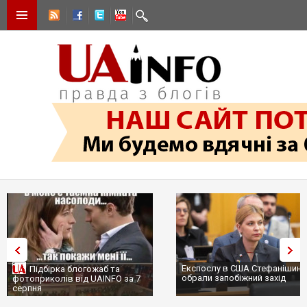
Експослу в США Стефанішині
Підбірка блогожаб та
обрали запобіжний захід
фотоприколів від UAINFO за 7
серпня