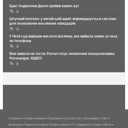
Брат Анджеліни Джолі зробив камінг-аут
0
Штучний інтелект у китайській армії: впроваджується система
для планування масованих авіаударів
0
У Чехії суд вирішив вислати росіянку, яка вийшла заміж за чеха
по телефону
0
Вже вивели на тести: Ferrari готує оновлення позашляховика
Purosangue. ВІДЕО
0
Головна
•
Головні новини
•
Політика
•
Суспільство
•
Економіка
беспроводной
•
Світ
•
Культура
•
Наука
•
Історія
•
Освіта
•
Авто
•
IT
•
Здоров'я
интернет
•
Спорт
•
Фото
•