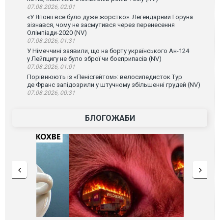
07.08.2026, 02:01
«У Японії все було дуже жорстко». Легендарний Горуна
зізнався, чому не засмутився через перенесення
Олімпіади-2020 (NV)
07.08.2026, 01:31
У Німеччині заявили, що на борту українського Ан-124
у Лейпцигу не було зброї чи боєприпасів (NV)
07.08.2026, 01:01
Порівнюють із «Пенісгейтом»: велосипедисток Тур
де Франс запідозрили у штучному збільшенні грудей (NV)
07.08.2026, 00:31
БЛОГОЖАБИ