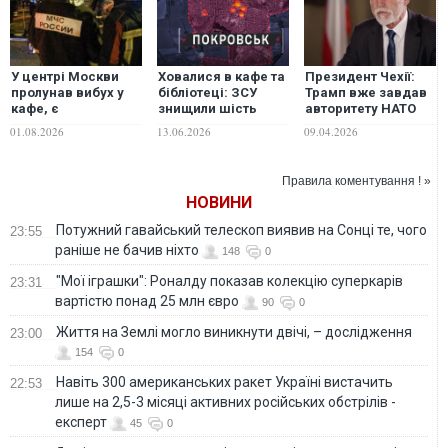
У центрі Москви
Ховалися в кафе та
Президент Чехії:
пролунав вибух у
бібліотеці: ЗСУ
Трамп вже завдав
кафе, є
знищили шість
авторитету НАТО
постраждалі, -
точок злету
більшої шкоди, ніж
01.08.2026
13.06.2026
09.04.2026
росСМИ
ворожих дронів у
Путін
Покровську
Правила коментування ! »
НОВИНИ
Потужний гавайський телескоп виявив на Сонці те, чого
23:55
раніше не бачив ніхто
148
0
"Мої іграшки": Роналду показав колекцію суперкарів
23:31
вартістю понад 25 млн євро
90
0
Життя на Землі могло виникнути двічі, – дослідження
23:00
154
0
Навіть 300 американських ракет Україні вистачить
22:53
лише на 2,5-3 місяці активних російських обстрілів -
експерт
45
0