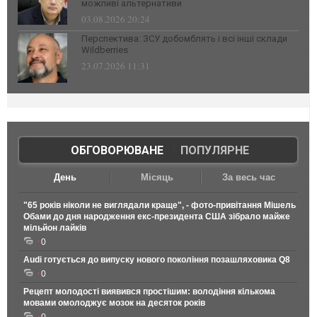
можливі альтернативи
03.08.2026 20:24
Перспектива: ЗСУ добомблять і всі інші склади
Wildberries
23.07.2026 11:31
ОБГОВОРЮВАНЕ
|
ПОПУЛЯРНЕ
День
Місяць
За весь час
"65 років ніколи не виглядали краще", - фото-привітання Мішель
Обами до дня народження екс-президента США зібрало майже
мільйон лайків
0
Audi готується до випуску нового покоління позашляховика Q8
0
Рецепт молодості виявився простішим: володіння кількома
мовами омолоджує мозок на десяток років
0