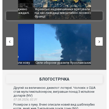
шкоджено
Українські надзвичайники врятували козуленя
СБУ за спр
траждалі.
під час ліквідації масштабної лісової пожежі у
Болгарії з
ВІДЕО
Франції
ФОТО
чили нову
Сили оборони уразили Ярославський НПЗ:
Неймар вла
губернатор регіону заявив про наймасштабнішу
"Сантоса".
атаку. ВІДЕО
БЛОГОСТРІЧКА
Другий за величиною джекпот лотереї. Чоловік з США
став мультимільйонером, вигравши понад 3 мільйони
доларів (NV)
07.08.2026, 02:31
Розміром з пуму. Вчені описали новий вид шаблезубих
котів, який жив 5 мільйонів років тому (NV)