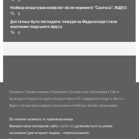
Неймар влаштував конфлікт після перемоги "Сантоса". ВІДЕО
0
Достатньо було погладити: лемури на Мадагаскарі стали
жертвами людського вірусу
0
Головна
•
Головні новини
•
Політика
•
Суспільство
•
Економіка
беспроводной
•
Світ
•
Культура
•
Наука
•
Історія
•
Освіта
•
Авто
•
IT
•
Здоров'я
интернет
•
Спорт
•
Фото
•
Відео
•
Огляд блогосфери
•
Блоголента
•
Рейтинг блогів
киев
•
Блогожаби
и
Всі новини належать їх правовласникам.
область
Використання матеріалів сайту
uainfo.org
дозволяється за умови
wimax
посилання (для інтернет-видань - гіперпосилання).
интернет