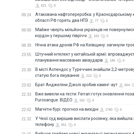
621
0
Атакована нафтопереробка: у Краснодарському к
09:24
області РФ горять два НПЗ
77
0
Майже чверть мільйона українців не повернулися 
09:00
кордон у першому півріччі
163
0
Нічна атака дронів РФ на Київщину: загинули троє
08:39
Штучний інтелект у китайській армії: впроваджує
23:55
планування масованих авіаударів
185
0
В місті Аспендос у Туреччині знайшли 2,2-метро
23:30
статую бога лікування
213
0
Брат Анджеліни Джолі зробив камінг-аут
23:02
654
Вже вивели на тести: Ferrari готує оновлення по
22:33
Purosangue. ВІДЕО
162
0
Магнітні бурі: прогноз на вихідні
22:02
1760
0
У Чехії суд вирішив вислати росіянку, яка вийшла
21:32
телефону
551
0
Вийшов трейлер нової екранізації легендарного