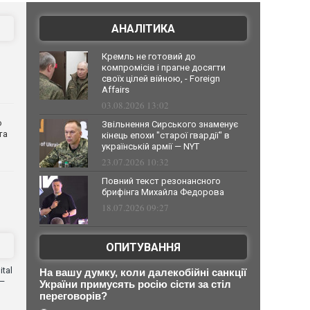
АНАЛІТИКА
Кремль не готовий до
компромісів і прагне досягти
своїх цілей війною, - Foreign
Affairs
03.08.2026 13:02
о
Звільнення Сирського знаменує
та
кінець епохи "старої гвардії" в
українській армії — NYT
23.07.2026 10:32
Повний текст резонансного
брифінга Михайла Федорова
18.07.2026 09:27
ОПИТУВАННЯ
tal
На вашу думку, коли далекобійні санкції
 —
України примусять росію сісти за стіл
переговорів?