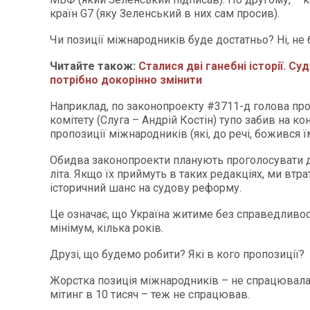
країн G7 (яку Зеленський в них сам просив).
Чи позиції міжнародників буде достатньо? Ні, не 
Читайте також:
Сталися дві ганебні історії. Су
потрібно докорінно змінити
Наприклад, по законопроекту #3711-д голова пр
комітету (Слуга – Андрій Костін) тупо забив на ко
пропозиції міжнародників (які, до речі, божився ї
Обидва законопроекти планують проголосувати 
літа. Якщо їх приймуть в таких редакціях, ми втр
історичний шанс на судову реформу.
Це означає, що Україна житиме без справедливост
мінімум, кілька років.
Друзі, що будемо робити? Які в кого пропозиції?
Жорстка позиція міжнародників – не спрацювала
мітинг в 10 тисяч – теж не спрацював.