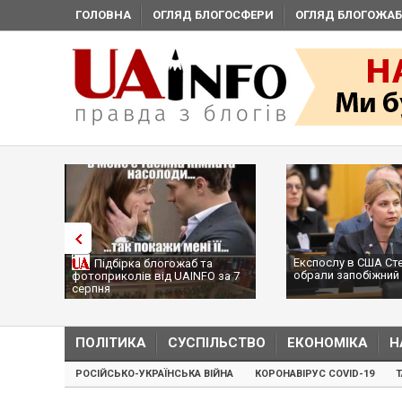
ГОЛОВНА
ОГЛЯД БЛОГОСФЕРИ
ОГЛЯД БЛОГОЖАБ
Експослу в США Ст
Підбірка блогожаб та
обрали запобіжний 
фотоприколів від UAINFO за 7
серпня
ПОЛІТИКА
СУСПІЛЬСТВО
ЕКОНОМІКА
Н
РОСІЙСЬКО-УКРАЇНСЬКА ВІЙНА
КОРОНАВІРУС COVID-19