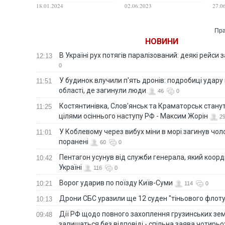
беззастережне право
системи дипломування
пер
18.01.2024
02.06.2023
27.0
громадян. ВІДЕО
моряків, під час
сис
Майдану забороняв
мож
зібрання у Вишгороді,
Пра
– Шабунін
НОВИНИ
В Україні рух потягів паралізований: деякі рейси
12:13
0
У будинок влучили п'ять дронів: подробиці удару 
11:51
області, де загинули люди
46
0
Костянтинівка, Слов'янськ та Краматорськ стану
11:25
цілями осіннього наступу РФ - Максим Жорін
2
У Коблевому через вибух міни в морі загинув чоло
11:01
поранені
60
0
Пентагон усунув від служби генерала, який коор
10:42
Україні
116
0
Ворог ударив по поїзду Київ-Суми
10:21
114
0
Дрони СБС уразили ще 12 суден "тіньового флот
10:13
Дії РФ щодо повного захоплення грузинських зе
09:48
залишаться без відповіді - спільна заява чотирьо