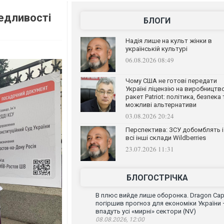
едливості
БЛОГИ
Надія лише на культ жінки в
українській культурі
06.08.2026 08:49
Чому США не готові передати
Україні ліцензію на виробництв
ракет Patriot: політика, безпека 
можливі альтернативи
03.08.2026 20:24
Перспектива: ЗСУ добомблять і
всі інші склади Wildberries
23.07.2026 11:31
БЛОГОСТРІЧКА
В плюс вийде лише оборонка. Dragon Capi
погіршив прогноз для економіки України
впадуть усі «мирні» сектори (NV)
08.08.2026, 12:00