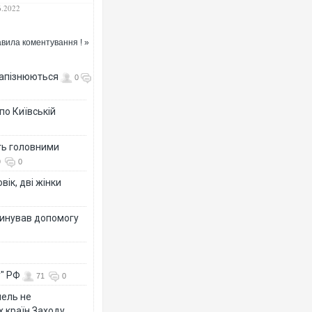
ед судовою
6.2022
темою України,
ливо – голова ВС
вила коментування ! »
 запізнюються
0
по Київській
ть головними
9
0
вік, дві жінки
динував допомогу
у" РФ
71
0
мель не
х країн Заходу