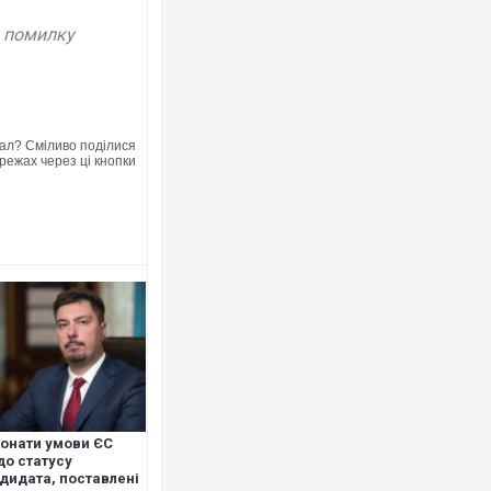
у помилку
ал? Сміливо поділися
режах через ці кнопки
онати умови ЄС
о статусу
дидата, поставлені