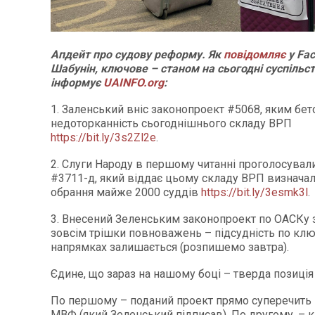
Апдейт про судову реформу. Як
повідомляє
у Fa
Шабунін, ключове – станом на сьогодні суспільст
інформує
UAINFO.org
:
1. Заленський вніс законопроект #5068, яким бет
недоторканність сьогоднішнього складу ВРП
https://bit.ly/3s2Zl2e
.
2. Слуги Народу в першому читанні проголосувал
#3711-д, який віддає цьому складу ВРП визнача
обрання майже 2000 суддів
https://bit.ly/3esmk3l
.
3. Внесений Зеленським законопроект по ОАСКу 
зовсім трішки повноважень – підсудність по кл
напрямках залишається (розпишемо завтра).
Єдине, що зараз на нашому боці – тверда позиція
По першому – поданий проект прямо суперечить
МВФ (який Зеленський підписав). По другому, – к