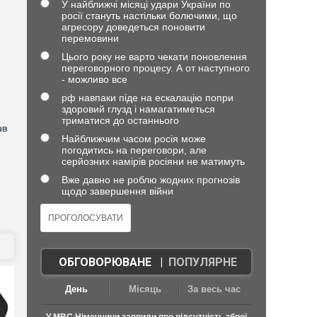
У найближчі місяці удари України по
росії стануть настільки болючими, що
агресору доведеться поновити
перемовини
Цього року не варто чекати поновлення
переговорного процесу. А от наступного
- можливо все
рф навпаки піде на ескалацію попри
здоровий глузд і намагатиметься
триматися до останнього
ав
Найближчим часом росія може
погодитись на переговори, але
серйозних намірів росіяни не матимуть
Вже давно не роблю жодних прогнозів
щодо завершення війни
ОБГОВОРЮВАНЕ
|
ПОПУЛЯРНЕ
День
Місяць
За весь час