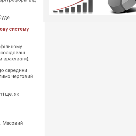
буде.
дову систему
офільному
нсолідовані
м врахувати).
до середини
атимо черговий
і ще, як
. Масовий