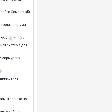
раї та Самарській
після виїзду за
 осіб
94
0
ться система для
ву мармурову
0
зашляховика
 заміж за чеха по
 фільму "Афера