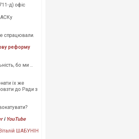
711-д) офіс
ОАСКу
Ворог завдав комбінованого удару по
 не спрацювали.
двоє поранених. Ще десятеро постр
після атаки БПЛА по ринку на Сумщині
дову реформу
ість, бо ми ...
нати їх же
повзти до Ради з
двокатувати?
Вже вивели на тести: Ferrari готує он
позашляховика Purosangue. ВІДЕО
er
і
YouTube
Віталій ШАБУНІН