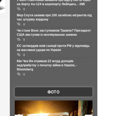
У МВС Німеччини заявили про відсутність зброї
на борту Ан-124 в аеропорту Лейпцига, - ЗМІ
0
Мер Сеути заявив про 100 загиблих мігрантів під
час штурму кордону
0
Чи стане Венс наступником Трампа? Президент
США виступив із неочікуваною заявою
0
ЄС затвердив нові санкції проти РФ у відповідь
на масовані удари по Україні
0
Кім Чен Ин отримав 22 млрд доларів
надприбутку з початку війни в Україні, -
Bloomberg
0
ФОТО