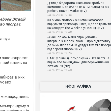
Дітище Федорова. Військові зробили
замовлень за єБали на $1 мільярд за рік
роботи Brave1 Market (NV)
08.08.2026, 11:45
cebook Віталій
33-річний чоловік з Києва намагався
во програє,
підкупити прикордонника, щоб потрапити
на концерт The Weeknd у Польщі (NV)
08.08.2026, 11:30
«Дай Бог, аби магія спрацювала».
оннує
Інтерв'ю з Железняком — про підготовку
до зими після зміни уряду і тих, хто прогр
від перестановок (NV)
08.08.2026, 11:15
и законопроект
НАТО у липні цього року на 250% частіше
підіймало винищувачі для перехоплення
льний вплив на
літаків РФ (NV)
08.08.2026, 11:00
забирає в них
ючових
ІНФОГРАФІКА
 міжнародників.
 меморандуму з
арті реформ від