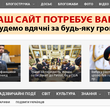
БЛОГОСТРІЧКА
ДОСЬЄ
БЛОГОЖАБИ
ФОТО
ВІДЕО
ефанішиній
Трамп не передасть Україні
Вибух у рес
захід
сотні ракет до Patriot, бо у США
ціллю був г
...
пр...
АДЗВИЧАЙНІ ПОДІЇ
СВІТ
КУЛЬТУРА
ЗНАННЯ
ТАРИФИ
ПОДВИГИ УКРАЇНЦІВ