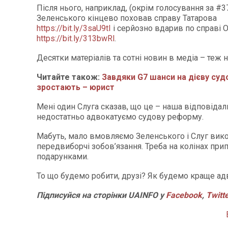
Після нього, наприклад, (окрім голосування за #3
Зеленського кінцево поховав справу Татарова
https://bit.ly/3saU9tI
і серйозно вдарив по справі 
https://bit.ly/313bwRl
.
Десятки матеріалів та сотні новин в медіа – теж
Читайте також:
Завдяки G7 шанси на дієву су
зростають – юрист
Мені один Слуга сказав, що це – наша відповідальн
недостатньо адвокатуємо судову реформу.
Мабуть, мало вмовляємо Зеленського і Слуг вико
передвиборчі зобов’язання. Треба на колінах при
подарунками.
То що будемо робити, друзі? Як будемо краще а
Підписуйся на сторінки UAINFO у
Facebook
,
Twitt