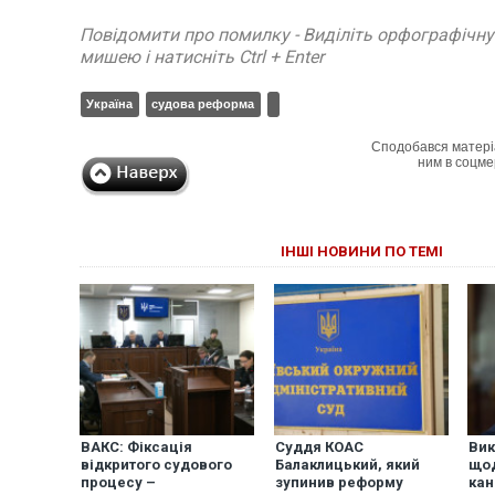
Повідомити про помилку - Виділіть орфографічн
мишею і натисніть Ctrl + Enter
Україна
судова реформа
Сподобався матері
ним в соцме
ІНШІ НОВИНИ ПО ТЕМІ
ВАКС: Фіксація
Суддя КОАС
Вик
відкритого судового
Балаклицький, який
щод
процесу –
зупинив реформу
кан