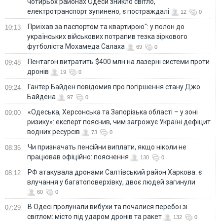
чотирьох районах Одеси зникло світло,
електротранспорт зупинено, є постраждалі
12
0
Приїхав за паспортом та квартирою": у полон до
10:13
українських військових потрапив тезка зіркового
футболіста Мохамеда Салаха
69
0
Пентагон витратить $400 млн на лазерні системи проти
09:48
дронів
19
0
Гантер Байден повідомив про погіршення стану Джо
09:24
Байдена
97
0
«Одеська, Херсонська та Запорізька області – у зоні
09:00
ризику»: експерт пояснив, чим загрожує Україні дефіцит
водних ресурсів
73
0
Чи призначать пенсійни виплати, якщо ніколи не
08:36
працював офіційно: пояснення
130
0
РФ атакувала дронами Салтівський район Харкова: є
08:12
влучання у багатоповерхівку, двоє людей загинули
60
0
В Одесі пролунали вибухи та почалися перебої зі
07:29
світлом: місто під ударом дронів та ракет
132
0