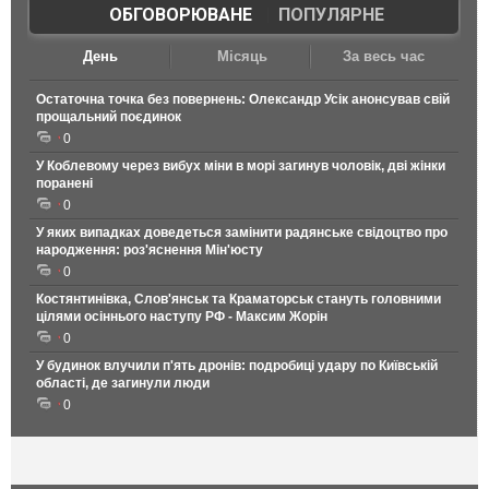
ОБГОВОРЮВАНЕ
|
ПОПУЛЯРНЕ
День
Місяць
За весь час
Остаточна точка без повернень: Олександр Усік анонсував свій
прощальний поєдинок
0
У Коблевому через вибух міни в морі загинув чоловік, дві жінки
поранені
0
У яких випадках доведеться замінити радянське свідоцтво про
народження: роз'яснення Мін'юсту
0
Костянтинівка, Слов'янськ та Краматорськ стануть головними
цілями осіннього наступу РФ - Максим Жорін
0
У будинок влучили п'ять дронів: подробиці удару по Київській
області, де загинули люди
0