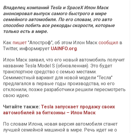
Владелец компаний Tesla и SpaceX Илон Маск
анонсировал выпуск самого быстрого в мире
семейного автомобиля. По его словам, это авто
способно побить все рекорды скорости, которые
только есть в мире.
Как
пишет
"Апостроф", об этом Илон Маск
сообщил
в
Twitter, информирует
UAINFO.org
.
Илон Маск заявил, что его новый автомобиль получит
название Tesla Model S (обновленная). Это будет
транспортное средство с семью местами.
Семиместный вариант для новой модели "Тесла"
предлагался в первые годы производства, но его
отклонили, позже разработчики решили пересмотреть
свою идею.
Читайте также:
Tesla запускает продажу своих
автомобилей за биткоины – Илон Маск
По словам Илона, новая версия автомобиля станет
лучшей семейной машиной в мире. Речь идет не о