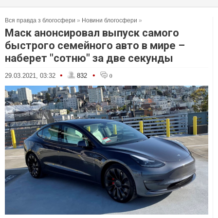
Вся правда з блогосфери
»
Новини блогосфери
»
Маск анонсировал выпуск самого
быстрого семейного авто в мире –
наберет "сотню" за две секунды
•
•
29.03.2021, 03:32
832
0