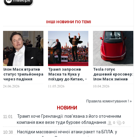
ІНШІ НОВИНИ ПО ТЕМІ
Ілон Маск втратив
Трамп запросив
Tesla готує
статус трильйонера
Маска та Кука у
дешевий кросовер:
через падіння
поїздку до Китаю, -
Ілон Маск змінив
акцій SpaceX
Bloomberg
думку щодо
24.06.2026
11.05.2026
10.04.2026
"бюджетного" авто
Правила коментування ! »
НОВИНИ
Трамп хоче Гренландії: пов'язана з його оточенням
11:01
компанія вже везе туди бурове обладнання
0
0
Наслідки масованої нічної атаки ракет та БПЛА: у
10:38