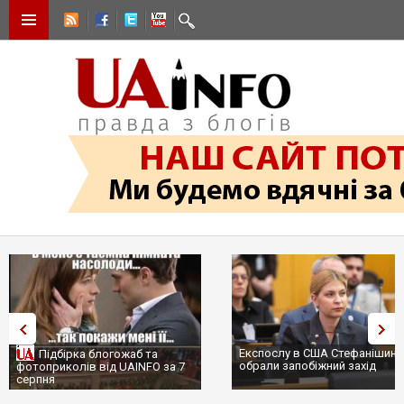
Експослу в США Стефанішині
Підбірка блогожаб та
обрали запобіжний захід
фотоприколів від UAINFO за 7
серпня