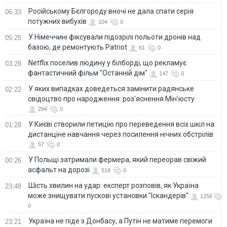
Російському Бєлгороду вночі не дала спати серія
06:33
потужних вибухів
104
0
У Німеччині фіксували підозрілі польоти дронів над
05:25
базою, де ремонтують Patriot
61
0
Netflix поселив людину у білборді, що рекламує
03:28
фантастичний фільм "Останній дім"
147
0
У яких випадках доведеться замінити радянське
02:22
свідоцтво про народження: роз'яснення Мін'юсту
294
0
У Києві створили петицію про переведення всіх шкіл на
01:28
дистанціне навчання через посилення нічних обстрілів
57
0
У Польщі затримали фермера, який переорав свіжий
00:26
асфальт на дорозі
518
0
Шість хвилин на удар: експерт розповів, як Україна
23:48
може знищувати пускові установки "Іскандерів"
1256
0
Україна не піде з Донбасу, а Путін не матиме перемоги
23:21