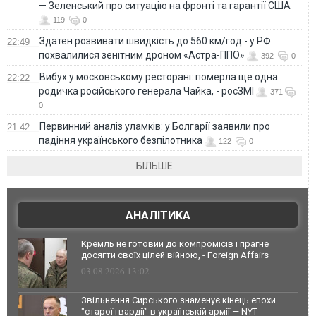
— Зеленський про ситуацію на фронті та гарантії США
119
0
Здатен розвивати швидкість до 560 км/год - у РФ
22:49
похвалилися зенітним дроном «Астра-ППО»
392
0
Вибух у московському ресторані: померла ще одна
22:22
родичка російського генерала Чайка, - росЗМІ
371
0
Первинний аналіз уламків: у Болгарії заявили про
21:42
падіння українського безпілотника
122
0
БІЛЬШЕ
АНАЛІТИКА
Кремль не готовий до компромісів і прагне
досягти своїх цілей війною, - Foreign Affairs
03.08.2026 13:02
Звільнення Сирського знаменує кінець епохи
"старої гвардії" в українській армії — NYT