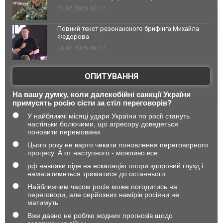
23.07.2026 10:32
Повний текст резонансного брифінга Михайла
Федорова
18.07.2026 09:27
ОПИТУВАННЯ
На вашу думку, коли далекобійні санкції України
примусять росію сісти за стіл переговорів?
У найближчі місяці удари України по росії стануть
настільки болючими, що агресору доведеться
поновити перемовини
Цього року не варто чекати поновлення переговорного
процесу. А от наступного - можливо все
рф навпаки піде на ескалацію попри здоровий глузд і
намагатиметься триматися до останнього
Найближчим часом росія може погодитись на
переговори, але серйозних намірів росіяни не
матимуть
Вже давно не роблю жодних прогнозів щодо