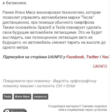
в багажнике.
Ранее Илон Маск анонсировал технологию, которая
позволит управлять автомобилем марки “Тесла”
дистанционно, при помощи обычного смартфона.
Также основатель SpaceX и Tesla планирует сделать
свои будущие автомобили летающими. Это не будет
выглядеть, как полноценное летающее авто из
будущего, но автомобиль сможет парить на высоте до
одного метра.
Підписуйся на сторінки UAINFO у
Facebook
,
Twitter
і
YouT
UAINFO
Повідомити про помилку - Виділіть орфографічну
помилку мишею і натисніть Ctrl + Enter
Tesla
Илон Маск
скорость
Сподобався матеріал? Сміливо поділися
ним в соцмережах через ці кнопки