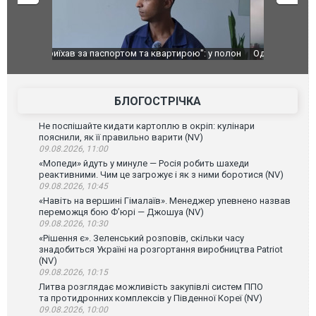
": у полон
Одесу накрила потужна злива з градом та
Вже вивели 
в тезка
ураганним вітром
позашляхов
лаха
БЛОГОСТРІЧКА
Не поспішайте кидати картоплю в окріп: кулінари
пояснили, як її правильно варити (NV)
09.08.2026, 11:00
«Мопеди» йдуть у минуле — Росія робить шахеди
реактивними. Чим це загрожує і як з ними боротися (NV)
09.08.2026, 10:45
«Навіть на вершині Гімалаїв». Менеджер упевнено назвав
переможця бою Ф’юрі — Джошуа (NV)
09.08.2026, 10:30
«Рішення є». Зеленський розповів, скільки часу
знадобиться Україні на розгортання виробництва Patriot
(NV)
09.08.2026, 10:15
Литва розглядає можливість закупівлі систем ППО
та протидронних комплексів у Південної Кореї (NV)
09.08.2026, 10:00