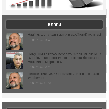
БЛОГИ
Надія лише на культ жінки в українській культурі
06.08.2026 08:49
Чому США не готові передати Україні ліцензію на
виробництво ракет Patriot: політика, безпека та
можливі альтернативи
03.08.2026 20:24
Перспектива: ЗСУ добомблять і всі інші склади
Wildberries
23.07.2026 11:31