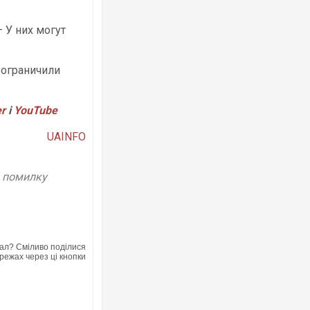
 У них могут
 ограничили
er
і
YouTube
UAINFO
у помилку
ал? Сміливо поділися
режах через ці кнопки