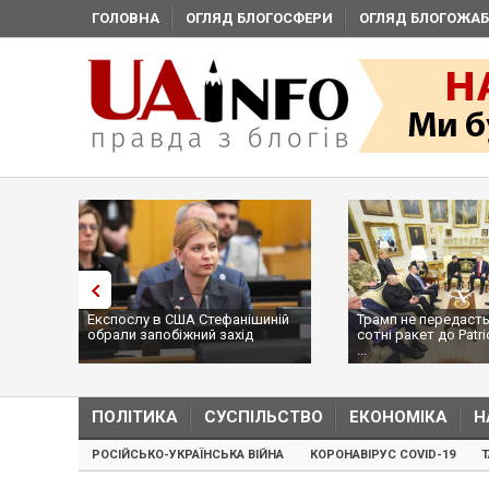
ГОЛОВНА
ОГЛЯД БЛОГОСФЕРИ
ОГЛЯД БЛОГОЖАБ
Експослу в США Стефанішиній
Трамп не передасть
обрали запобіжний захід
сотні ракет до Patri
...
ПОЛІТИКА
СУСПІЛЬСТВО
ЕКОНОМІКА
Н
РОСІЙСЬКО-УКРАЇНСЬКА ВІЙНА
КОРОНАВІРУС COVID-19