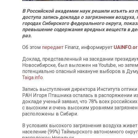
В Российской академии наук решили изъять из 
доступа запись доклада о загрязнении воздуха, 
городах Сибирского федерального округа, пока
превышение содержания вредных веществ в дес
раз.
Об этом
передает
Finanz, информирует
UAINFO.o
Доклад, представленный на заседании президиу
Новосибирске, был выложен на Youtube, но затем
потенциально опасный накануне выборов в Дум
Taiga.info
.
Запись выступления директора Института оптик
РАН Игоря Пташника осталась в распоряжении из
докладе ученый заявил, что 78% всех российских
с высоким и очень высоким уровнями загрязне
расположены в Сибири.
В условиях высокого загрязнения воздуха живет
население (99%) Таймырского автономного округ
расположен Норильск.