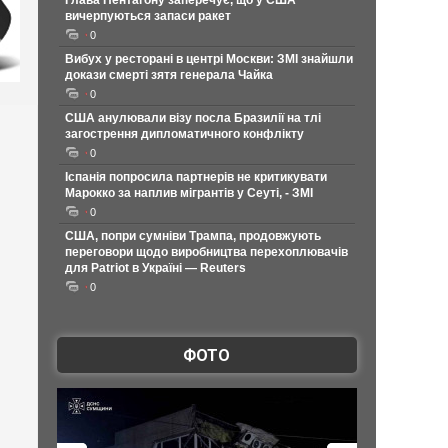
Глава Пентагону заперечує, що у США
вичерпуються запаси ракет
0
Вибух у ресторані в центрі Москви: ЗМІ знайшли
докази смерті зятя генерала Чайка
0
США анулювали візу посла Бразилії на тлі
загострення дипломатичного конфлікту
0
Іспанія попросила партнерів не критикувати
Марокко за наплив мігрантів у Сеуті, - ЗМІ
0
США, попри сумніви Трампа, продовжують
переговори щодо виробництва перехоплювачів
для Patriot в Україні — Reuters
0
ФОТО