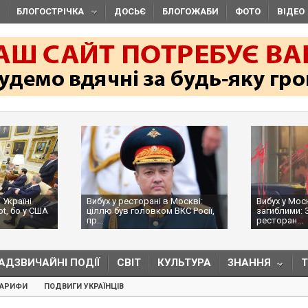
БЛОГОСТРІЧКА
ДОСЬЄ
БЛОГОЖАБИ
ФОТО
ВІДЕО
 Україні
Вибух у ресторані в Москві:
Вибух у Мос
ot, бо у США
ціллю був головком ВКС Росії,
загиблими: 
пр...
ресторан...
АДЗВИЧАЙНІ ПОДІЇ
СВІТ
КУЛЬТУРА
ЗНАННЯ
ТАРИФИ
ПОДВИГИ УКРАЇНЦІВ