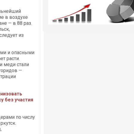
ильнейший
ие в воздухе
не — в 88 раз.
ьск,
следует из
ами и опасными
ет расти.
и меди стали
торидов —
нтрации
анизовать
у без участия
дерами по числу
ркутск.
,