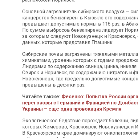
Основной загрязнитель сибирского воздуха — с
канцероген бензапирен: в Кызыле его содержан
превышает допустимые нормы в 116 раз, в Абака
По сумме выбросов бензапирена лидирует Норил
за которым следуют Новокузнецк и Красноярск, 
данных, которые представил Пташник.
Сибирские почвы загрязнены тяжелыми металл
химикатами, уровень которых с годами продолжа
Лидерами по содержанию свинца, цинка, никеля 
Свирск и Норильск, по содержанию нитратов и ф
Новокузнецк, где предельно допустимые конце
превышены в десятки раз.
Читайте также:
Фесенко: Попытка России орг
переговоры с Германий и Францией по Донбасс
Украины – еще одна провокация Кремля
Экологическое бедствие порождает болезни, ли
которых Кемерово, Красноярск, Новокузнецк и И
В Красноярском крае доминируют онкопатологии