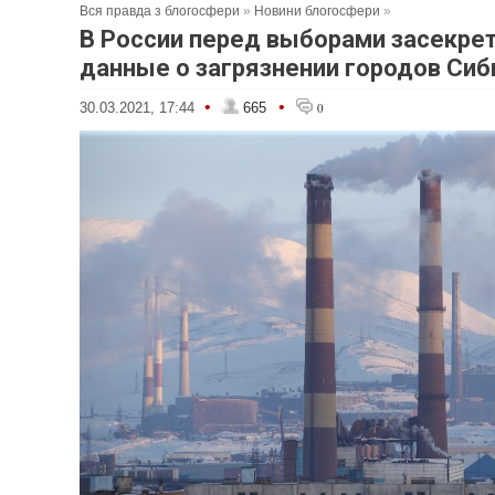
Вся правда з блогосфери
»
Новини блогосфери
»
В России перед выборами засекре
данные о загрязнении городов Сиб
•
•
30.03.2021, 17:44
665
0