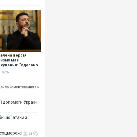
влена версія
изму має
кування: "сделано
оссии", -
5.2026
ленський
вила коментування ! »
ї допомоги Україні
нішої атаки з
- соцмережі
29