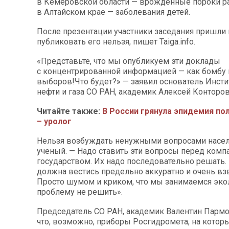
в Кемеровской области — врожденные пороки ра
в Алтайском крае — заболевания детей.
После презентации участники заседания пришли 
публиковать его нельзя, пишет Taiga.info.
«Представьте, что мы опубликуем эти доклады
с концентрированной информацией — как бомбу 
выборов!Что будет?» — заявил основатель Инсти
нефти и газа СО РАН, академик Алексей Конторов
Читайте также:
В России грянула эпидемия по
– уролог
Нельзя возбуждать ненужными вопросами населе
ученый. — Надо ставить эти вопросы перед комп
государством. Их надо последовательно решать. 
должна вестись предельно аккуратно и очень в
Просто шумом и криком, что мы занимаемся экол
проблему не решить».
Председатель СО РАН, академик Валентин Парм
что, возможно, приборы Росгидромета, на котор