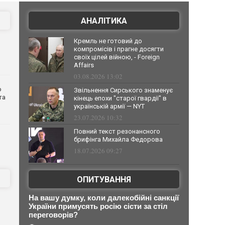
АНАЛІТИКА
Кремль не готовий до
компромісів і прагне досягти
своїх цілей війною, - Foreign
Affairs
03.08.2026 13:02
о
Звільнення Сирського знаменує
та
кінець епохи "старої гвардії" в
українській армії — NYT
23.07.2026 10:32
Повний текст резонансного
брифінга Михайла Федорова
18.07.2026 09:27
ОПИТУВАННЯ
На вашу думку, коли далекобійні санкції
о
України примусять росію сісти за стіл
переговорів?