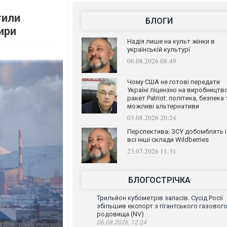
тили
БЛОГИ
ири
Надія лише на культ жінки в
українській культурі
06.08.2026 08:49
Чому США не готові передати
Україні ліцензію на виробництв
ракет Patriot: політика, безпека 
можливі альтернативи
03.08.2026 20:24
Перспектива: ЗСУ добомблять і
всі інші склади Wildberries
23.07.2026 11:31
БЛОГОСТРІЧКА
Трильйон кубометрів запасів. Сусід Росії
збільшив експорт з гігантського газовог
родовища (NV)
06.08.2026, 12:24