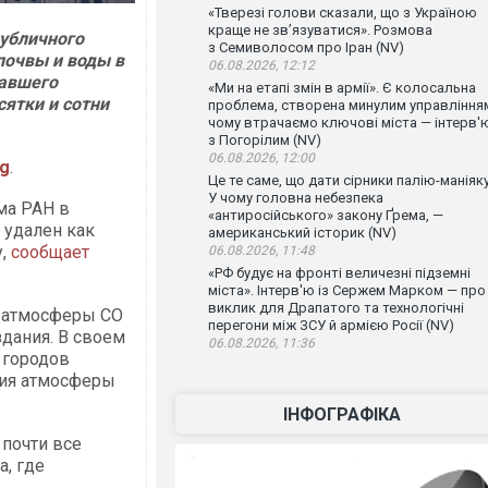
«Тверезі голови сказали, що з Україною
краще не зв’язуватися». Розмова
публичного
з Семиволосом про Іран (NV)
почвы и воды в
06.08.2026, 12:12
завшего
«Ми на етапі змін в армії». Є колосальна
ятки и сотни
проблема, створена минулим управління
чому втрачаємо ключові міста — інтерв'
з Погорілим (NV)
06.08.2026, 12:00
rg
.
Це те саме, що дати сірники палію-маніяку
У чому головна небезпека
ма РАН в
«антиросійського» закону Ґрема, —
 удален как
американський історик (NV)
у,
сообщает
06.08.2026, 11:48
«РФ будує на фронті величезні підземні
міста». Інтерв'ю із Сержем Марком — про
виклик для Драпатого та технологічні
и атмосферы СО
перегони між ЗСУ й армією Росії (NV)
дания. В своем
06.08.2026, 11:36
 городов
ния атмосферы
ІНФОГРАФІКА
 почти все
а, где