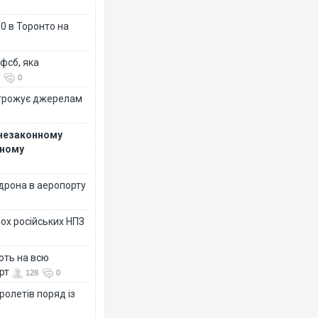
0 в Торонто на
фсб, яка
0
огрожує джерелам
 незаконному
рному
дрона в аеропорту
ох російських НПЗ
ють на всю
рт
128
0
ролетів поряд із