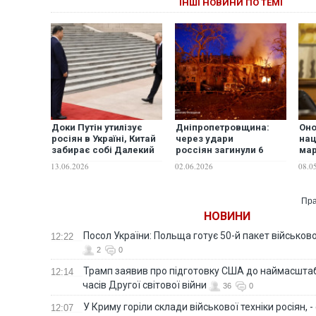
ІНШІ НОВИНИ ПО ТЕМІ
Доки Путін утилізує
Дніпропетровщина:
Оно
росіян в Україні, Китай
через удари
нац
забирає собі Далекий
россіян загинули 6
мар
Схід без бою, - The Hill
людей, з них – 1
в Р
13.06.2026
02.06.2026
08.0
рятувальник, ще 36 -
Зе
отримали поранення
Пра
НОВИНИ
Посол України: Польща готує 50-й пакет військово
12:22
2
0
Трамп заявив про підготовку США до наймасштаб
12:14
часів Другої світової війни
36
0
У Криму горіли склади військової техніки росіян, 
12:07