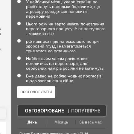
У найближчі місяці удари України по
росії стануть настільки болючими, що
агресору доведеться поновити
перемовини
Цього року не варто чекати поновлення
переговорного процесу. А от наступного
м:
- можливо все
ю
рф навпаки піде на ескалацію попри
здоровий глузд і намагатиметься
.
триматися до останнього
Найближчим часом росія може
погодитись на переговори, але
серйозних намірів росіяни не матимуть
Вже давно не роблю жодних прогнозів
щодо завершення війни
ОБГОВОРЮВАНЕ
|
ПОПУЛЯРНЕ
День
Місяць
За весь час