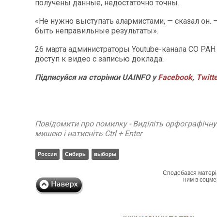
получены данные, недостаточно точны.
«Не нужно выступать алармистами, — сказал он. —
быть неправильные результаты».
26 марта администраторы Youtube-канала СО РАН
доступ к видео с записью доклада.
Підписуйся на сторінки UAINFO у
Facebook
,
Twitt
Повідомити про помилку - Виділіть орфографічн
мишею і натисніть Ctrl + Enter
Россия
Сибирь
выборы
Сподобався матері
ним в соцме