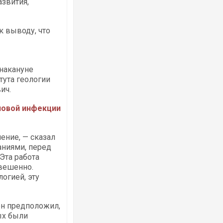
звития,
к выводу, что
Росія атакувала Суми КАБами: пошко
торговельний центр, будинки, є постр
ФОТО
накануне
тута геологии
ич.
ловой инфекции
ние, — сказал
аниями, перед
Эта работа
звешенно.
огией, эту
Топпосадовцю Повітряних Сил вручил
підозру
он предположил,
ых были