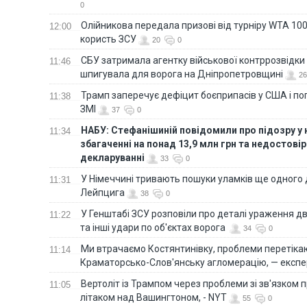
0
Олійникова передала призові від турніру WTA 100
12:00
користь ЗСУ
20
0
СБУ затримала агентку військової контррозвідки 
11:46
шпигувала для ворога на Дніпропетровщині
26
Трамп заперечує дефіцит боєприпасів у США і п
11:38
ЗМІ
37
0
НАБУ: Стефанішиній повідомили про підозру у
11:34
збагаченні на понад 13,9 млн грн та недостові
декларуванні
33
0
У Німеччині тривають пошуки уламків ще одного 
11:31
Лейпцига
38
0
У Генштабі ЗСУ розповіли про деталі ураження дв
11:22
та інші удари по об'єктах ворога
34
0
Ми втрачаємо Костянтинівку, проблеми перетіка
11:14
Краматорсько-Слов'янську агломерацію, — експе
Вертоліт із Трампом через проблеми зі зв'язком п
11:05
літаком над Вашингтоном, - NYT
55
0