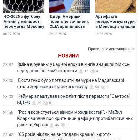
ЧС-2026 з футболу:
Двері Америки
Артефакти
Англія у меншості
повністю зачинені:
невідомої культури:
перемогла Мексику
США припиняють
в Мексиці знайшли
і зіграє в 1/4 фіналу
приймати
стародавній
06.07.2026
29.06.2026
19.06.2026
заявників на
кам’яний монумент
політичний
притулок
Правила коментування ! »
НОВИНИ
Зміна вірувань: у кар'єрі епохи вікінгів знайшли рідкісні
23:57
середньовічні кам’яні хрести
17
0
Достатньо було погладити: лемури на Мадагаскарі
23:30
стали жертвами людського вірусу
50
0
Неймар влаштував конфлікт після перемоги "Сантоса".
23:03
ВІДЕО
49
0
"Росія користується вікном можливостей", - Майкл
22:55
Кларк заявив про критичний дефіцит протибалістичних
ракет в Україні
46
0
"65 років ніколи не виглядали краще", - фото-
22:42