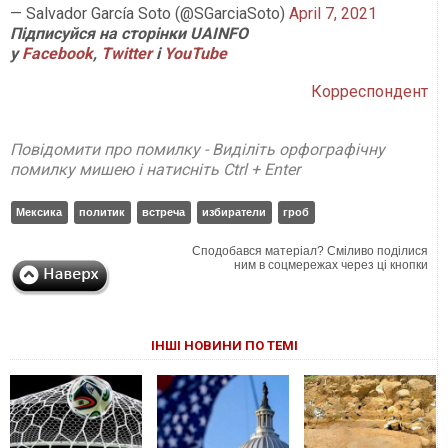
— Salvador García Soto (@SGarciaSoto)
April 7, 2021
Підписуйся на сторінки UAINFO
у
Facebook
,
Twitter
і
YouTube
Корреспондент
Повідомити про помилку - Виділіть орфографічну
помилку мишею і натисніть Ctrl + Enter
Мексика
политик
встреча
избиратели
гроб
Сподобався матеріал? Сміливо поділися
ним в соцмережах через ці кнопки
ІНШІ НОВИНИ ПО ТЕМІ