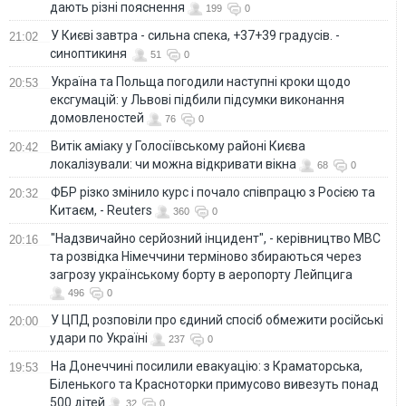
дають різні пояснення
199
0
У Києві завтра - сильна спека, +37+39 градусів. -
21:02
синоптикиня
51
0
Україна та Польща погодили наступні кроки щодо
20:53
ексгумацій: у Львові підбили підсумки виконання
домовленостей
76
0
Витік аміаку у Голосіївському районі Києва
20:42
локалізували: чи можна відкривати вікна
68
0
ФБР різко змінило курс і почало співпрацю з Росією та
20:32
Китаєм, - Reuters
360
0
"Надзвичайно серйозний інцидент", - керівництво МВС
20:16
та розвідка Німеччини терміново збираються через
загрозу українському борту в аеропорту Лейпцига
496
0
У ЦПД розповіли про єдиний спосіб обмежити російські
20:00
удари по Україні
237
0
На Донеччині посилили евакуацію: з Краматорська,
19:53
Біленького та Красноторки примусово вивезуть понад
500 дітей
32
0