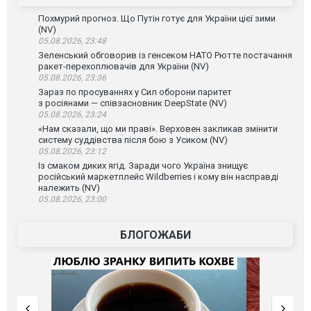
Похмурий прогноз. Що Путін готує для України цієї зими
(NV)
05.08.2026, 23:48
Зеленський обговорив із генсеком НАТО Рютте постачання
ракет-перехоплювачів для України (NV)
05.08.2026, 23:36
Зараз по просуваннях у Сил оборони паритет
з росіянами — співзасновник DeepState (NV)
05.08.2026, 23:24
«Нам сказали, що ми праві». Верховен закликав змінити
систему суддівства після бою з Усиком (NV)
05.08.2026, 23:12
Із смаком диких ягід. Заради чого Україна знищує
російський маркетплейс Wildberries і кому він насправді
належить (NV)
05.08.2026, 23:00
БЛОГОЖАБИ