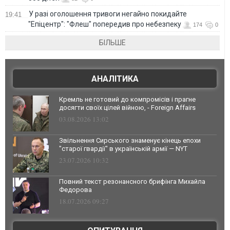
У разі оголошення тривоги негайно покидайте
19:41
"Епіцентр": "Флеш" попередив про небезпеку
174
0
БІЛЬШЕ
АНАЛІТИКА
Кремль не готовий до компромісів і прагне
досягти своїх цілей війною, - Foreign Affairs
03.08.2026 13:02
Звільнення Сирського знаменує кінець епохи
"старої гвардії" в українській армії — NYT
23.07.2026 10:32
Повний текст резонансного брифінга Михайла
Федорова
18.07.2026 09:27