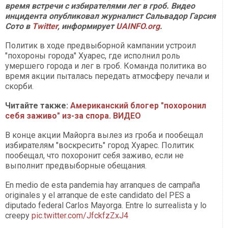
время встречи с избирателями лег в гроб. Видео
инцидента опубликовал журналист Сальвадор Гарсия
Сото в
Twitter
, информирует
UAINFO.org
.
Политик в ходе предвыборной кампании устроил
"похороны города" Хуарес, где исполнил роль
умершего города и лег в гроб. Команда политика во
время акции пыталась передать атмосферу печали и
скорби.
Читайте также:
Американский блогер "похоронил
себя заживо" из-за спора. ВИДЕО
В конце акции Майорга вылез из гроба и пообещал
избирателям "воскресить" город Хуарес. Политик
пообещал, что похоронит себя заживо, если не
выполнит предвыборные обещания.
En medio de esta pandemia hay arranques de campaña
originales y el arranque de este candidato del PES a
diputado federal Carlos Mayorga. Entre lo surrealista y lo
creepy
pic.twitter.com/JfckfzZxJ4