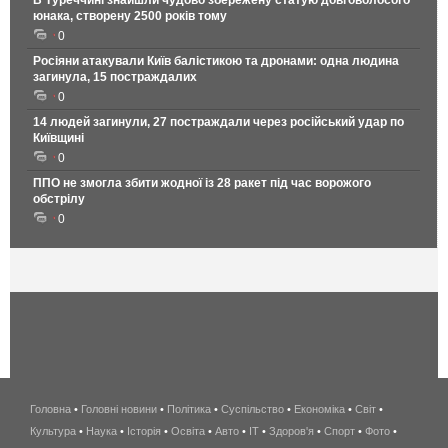
В Туреччині знайшли чудово збережену статую довговолосого
юнака, створену 2500 років тому
0
Росіяни атакували Київ балістикою та дронами: одна людина
загинула, 15 постраждалих
0
14 людей загинули, 27 постраждали через російський удар по
Київщині
0
ППО не змогла збити жодної із 28 ракет під час ворожого
обстрілу
0
Головна
•
Головні новини
•
Політика
•
Суспільство
•
Економіка
беспроводной
•
Світ
•
Культура
•
Наука
•
Історія
•
Освіта
•
Авто
•
IT
•
Здоров'я
интернет
•
Спорт
•
Фото
•