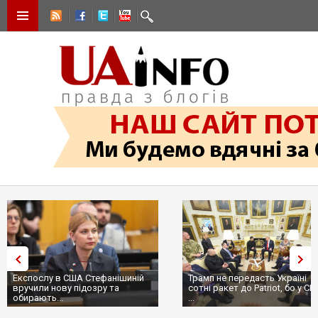
Експослу в США Стефанішиній
Трамп не передасть Україні
вручили нову підозру та
сотні ракет до Patriot, бо у С
обирають...
...