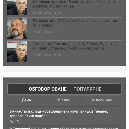
виробництво ракет Patriot: політика, безпека та
можливі альтернативи
03.08.2026 20:24
Перспектива: ЗСУ добомблять і всі інші склади
Wildberries
23.07.2026 11:31
“Нова кров” чи вимушений хід? Чому Драпатий
очолив ЗСУ на піку суспільних протестів
22.07.2026 20:36
ОБГОВОРЮВАНЕ
|
ПОПУЛЯРНЕ
День
Місяць
За весь час
Змикається кільце кровожерливих акул: вийшов трейлер
трилера "Хижі води"
0