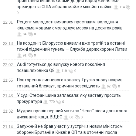
привітання Мішель Обами до дня народження екс-
президента США зібрало майже мільйон лайків
114
0
Рецепт молодості виявився простішим: володіння
22:31
кількома мовами омолоджує мозок на десяток років
84
0
На кордоні з Білоруссю виявили вже третій за останні
22:13
тижні підземний тунель — Служба держохорони Литви
91
0
Audi готується до випуску нового покоління
22:02
позашляховика Q8
119
0
Повторення липневого колапсу: Грузію знову накрив
21:55
тотальний блекаут, причини розслідують
62
0
У суді Стефанішина заплакала: яку заставу просить
21:43
прокуратура
770
0
Мудрик провів перший матч за "Челсі" після допінгової
21:32
дискваліфікації. ВІДЕО
80
0
Залужний не брав участі у зустрічі з новим міністром
21:14
оборони Британії в Києві: в ОП та в оточенні посла