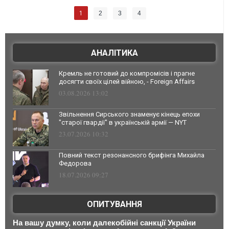
1
2
3
4
АНАЛІТИКА
Кремль не готовий до компромісів і прагне
досягти своїх цілей війною, - Foreign Affairs
03.08.2026 13:02
Звільнення Сирського знаменує кінець епохи
"старої гвардії" в українській армії — NYT
23.07.2026 10:32
Повний текст резонансного брифінга Михайла
Федорова
18.07.2026 09:27
ОПИТУВАННЯ
На вашу думку, коли далекобійні санкції України