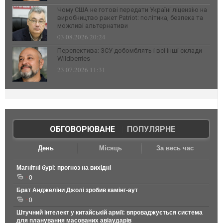
Чому США не готові передати Україні ліцензію на
виробництво ракет Patriot: політика, безпека та
можливі альтернативи
03.08.2026 20:24
Перспектива: ЗСУ добомблять і всі інші склади
Wildberries
23.07.2026 11:31
ОБГОВОРЮВАНЕ
|
ПОПУЛЯРНЕ
День
Місяць
За весь час
Магнітні бурі: прогноз на вихідні
0
Брат Анджеліни Джолі зробив камінг-аут
0
Штучний інтелект у китайській армії: впроваджується система
для планування масованих авіаударів