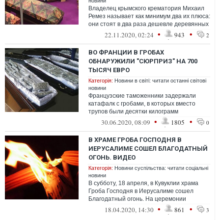
новини
Владелец крымского крематория Михаил
Ремез называет как минимум два их плюса:
они стоят в два раза дешевле деревянных
и очень быстро горят
•
•
22.11.2020, 02:24
943
2
ВО ФРАНЦИИ В ГРОБАХ
ОБНАРУЖИЛИ "СЮРПРИЗ" НА 700
ТЫСЯЧ ЕВРО
Категорія:
Новини в світі: читати останні світові
новини
Французские таможенники задержали
катафалк с гробами, в которых вместо
трупов были десятки килограмм
наркотиков. Задержание произошло на
•
•
30.06.2020, 08:09
1805
0
востоке Франц...
В ХРАМЕ ГРОБА ГОСПОДНЯ В
ИЕРУСАЛИМЕ СОШЕЛ БЛАГОДАТНЫЙ
ОГОНЬ. ВИДЕО
Категорія:
Новини суспільства: читати соціальні
новини
В субботу, 18 апреля, в Кувуклии храма
Гроба Господня в Иерусалиме сошел
Благодатный огонь. На церемонии
присутствовали всего 10 человек.
•
•
18.04.2020, 14:30
861
3