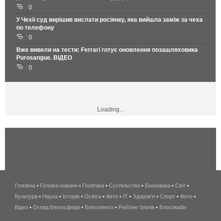
0
У Чехії суд вирішив вислати росіянку, яка вийшла заміж за чеха
по телефону
0
Вже вивели на тести: Ferrari готує оновлення позашляховика
Purosangue. ВІДЕО
0
Loading...
Головна
•
Головні новини
•
Політика
•
Суспільство
•
Економіка
беспроводной
•
Світ
•
Культура
•
Наука
•
Історія
•
Освіта
•
Авто
•
IT
•
Здоров'я
интернет
•
Спорт
•
Фото
•
Відео
•
Огляд блогосфери
•
Блоголента
•
Рейтинг блогів
киев
•
Блогожаби
и