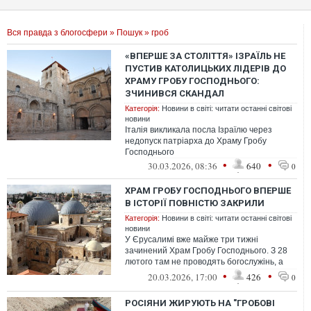
Вся правда з блогосфери
»
Пошук
» гроб
«ВПЕРШЕ ЗА СТОЛІТТЯ» ІЗРАЇЛЬ НЕ
ПУСТИВ КАТОЛИЦЬКИХ ЛІДЕРІВ ДО
ХРАМУ ГРОБУ ГОСПОДНЬОГО:
ЗЧИНИВСЯ СКАНДАЛ
Категорія:
Новини в світі: читати останні світові
новини
Італія викликала посла Ізраїлю через
недопуск патріарха до Храму Гробу
Господнього
•
•
30.03.2026, 08:36
640
0
ХРАМ ГРОБУ ГОСПОДНЬОГО ВПЕРШЕ
В ІСТОРІЇ ПОВНІСТЮ ЗАКРИЛИ
Категорія:
Новини в світі: читати останні світові
новини
У Єрусалимі вже майже три тижні
зачинений Храм Гробу Господнього. З 28
лютого там не проводять богослужінь, а
вірянам заборонено відвідувати святиню
•
•
20.03.2026, 17:00
426
0
РОСІЯНИ ЖИРУЮТЬ НА "ГРОБОВІ