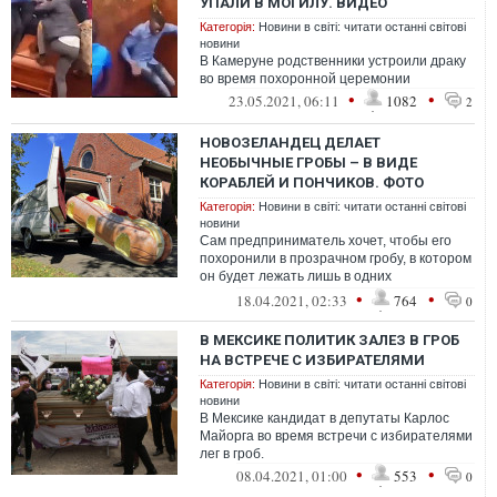
УПАЛИ В МОГИЛУ. ВИДЕО
Категорія:
Новини в світі: читати останні світові
новини
В Камеруне родственники устроили драку
во время похоронной церемонии
•
•
23.05.2021, 06:11
1082
2
НОВОЗЕЛАНДЕЦ ДЕЛАЕТ
НЕОБЫЧНЫЕ ГРОБЫ – В ВИДЕ
КОРАБЛЕЙ И ПОНЧИКОВ. ФОТО
Категорія:
Новини в світі: читати останні світові
новини
Сам предприниматель хочет, чтобы его
похоронили в прозрачном гробу, в котором
он будет лежать лишь в одних
леопардовых стрингах
•
•
18.04.2021, 02:33
764
0
В МЕКСИКЕ ПОЛИТИК ЗАЛЕЗ В ГРОБ
НА ВСТРЕЧЕ С ИЗБИРАТЕЛЯМИ
Категорія:
Новини в світі: читати останні світові
новини
В Мексике кандидат в депутаты Карлос
Майорга во время встречи с избирателями
лег в гроб.
•
•
08.04.2021, 01:00
553
0