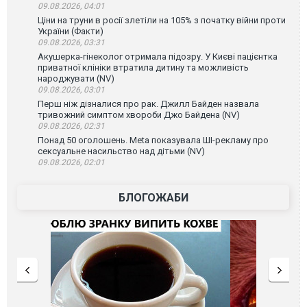
09.08.2026, 04:01
Ціни на труни в росії злетіли на 105% з початку війни проти
України (Факти)
09.08.2026, 03:31
Акушерка-гінеколог отримала підозру. У Києві пацієнтка
приватної клініки втратила дитину та можливість
народжувати (NV)
09.08.2026, 03:01
Перш ніж дізналися про рак. Джилл Байден назвала
тривожний симптом хвороби Джо Байдена (NV)
09.08.2026, 02:31
Понад 50 оголошень. Meta показувала ШІ-рекламу про
сексуальне насильство над дітьми (NV)
09.08.2026, 02:01
БЛОГОЖАБИ