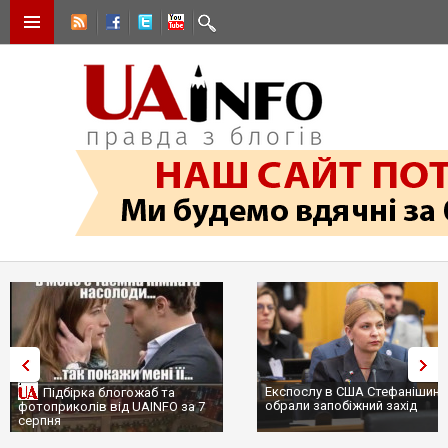
Експослу в США Стефанішині
Підбірка блогожаб та
обрали запобіжний захід
фотоприколів від UAINFO за 7
серпня