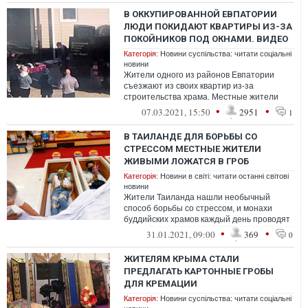
В ОККУПИРОВАННОЙ ЕВПАТОРИИ
ЛЮДИ ПОКИДАЮТ КВАРТИРЫ ИЗ-ЗА
ПОКОЙНИКОВ ПОД ОКНАМИ. ВИДЕО
Категорія:
Новини суспільства: читати соціальні
новини
Жители одного из районов Евпатории
съезжают из своих квартир из-за
строительства храма. Местные жители
объяснили, чем они недовольны.
•
•
07.03.2021, 15:50
2951
1
В ТАИЛАНДЕ ДЛЯ БОРЬБЫ СО
СТРЕССОМ МЕСТНЫЕ ЖИТЕЛИ
ЖИВЫМИ ЛОЖАТСЯ В ГРОБ
Категорія:
Новини в світі: читати останні світові
новини
Жители Таиланда нашли необычный
способ борьбы со стрессом, и монахи
буддийских храмов каждый день проводят
платные похоронные церемонии для
•
•
31.01.2021, 09:00
369
0
живых люде...
ЖИТЕЛЯМ КРЫМА СТАЛИ
ПРЕДЛАГАТЬ КАРТОННЫЕ ГРОБЫ
ДЛЯ КРЕМАЦИИ
Категорія:
Новини суспільства: читати соціальні