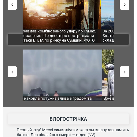
по Сумах,
За 2000 кілометрів від кордону з Україною: в
"Мої іграш
траждали
Єкатеринбурзі після атаки дронів загорівся
суперкарів
ВІДЕО
ині. ФОТО
склад Wildberries. ФОТО. ВІДЕО
дом та
Вже вивели на тести: Ferrari готує оновлення
Вийшов тре
позашляховика Purosangue. ВІДЕО
фільму "Аф
БЛОГОСТРІЧКА
Перший клуб Мессі символічним жестом вшанував пам’ять
батька Лео після його смерті — відео (NV)