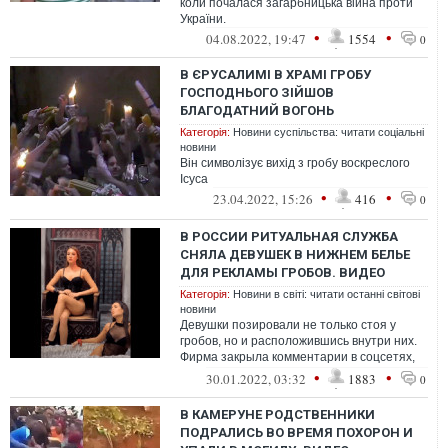
коли почалася загарбницька війна проти
України.
•
•
04.08.2022, 19:47
1554
0
В ЄРУСАЛИМІ В ХРАМІ ГРОБУ
ГОСПОДНЬОГО ЗІЙШОВ
БЛАГОДАТНИЙ ВОГОНЬ
Категорія:
Новини суспільства: читати соціальні
новини
Він символізує вихід з гробу воскреслого
Ісуса
•
•
23.04.2022, 15:26
416
0
В РОССИИ РИТУАЛЬНАЯ СЛУЖБА
СНЯЛА ДЕВУШЕК В НИЖНЕМ БЕЛЬЕ
ДЛЯ РЕКЛАМЫ ГРОБОВ. ВИДЕО
Категорія:
Новини в світі: читати останні світові
новини
Девушки позировали не только стоя у
гробов, но и расположившись внутри них.
Фирма закрыла комментарии в соцсетях,
однако пользователи нашли способ выс...
•
•
30.01.2022, 03:32
1883
0
В КАМЕРУНЕ РОДСТВЕННИКИ
ПОДРАЛИСЬ ВО ВРЕМЯ ПОХОРОН И