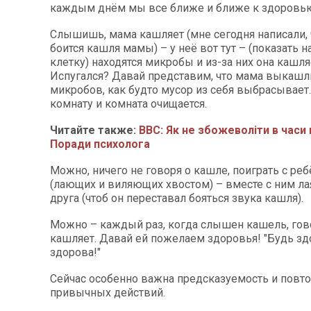
каждым днём мы все ближе и ближе к здоровь
Слышишь, мама кашляет (мне сегодня написали, 
боится кашля мамы) – у неё вот тут – (показать 
клетку) находятся микробы и из-за них она кашля
Испугался? Давай представим, что мама выкашл
микробов, как будто мусор из себя выбрасывает
комнату и комната очищается.
Читайте также:
ВВС: Як не збожеволіти в часи 
Поради психолога
Можно, ничего не говоря о кашле, поиграть с ре
(лающих и виляющих хвостом) – вместе с ним лая
друга (чтоб он переставал бояться звука кашля).
Можно – каждый раз, когда слышен кашель, гов
кашляет. Давай ей пожелаем здоровья! "Будь зд
здорова!"
Сейчас особенно важна предсказуемость и повт
привычных действий.