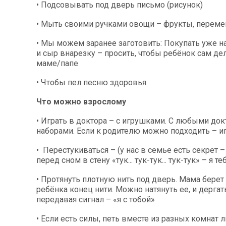
• Подсовывать под дверь письмо (рисунок)
• Мыть своими ручками овощи – фрукты, переме
• Мы можем заранее заготовить: Покупать уже н
и сыр внарезку – просить, чтобы ребёнок сам де
маме/папе
• Чтобы пел песню здоровья
Что можно взрослому
• Играть в доктора – с игрушками. С любыми до
наборами. Если к родителю можно подходить – иг
• Перестукиваться – (у нас в семье есть секрет 
перед сном в стену «тук... тук-тук... тук-тук» – я 
• Протянуть плотную нить под дверь. Мама берет 
ребёнка конец нити. Можно натянуть ее, и дергать
передавая сигнал – «я с тобой»
• Если есть силы, петь вместе из разных комна