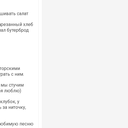
шивать салат
арезанный хлеб
лал бутерброд
кторскими
рать с ним.
– мы стучим
тебя люблю)
клубок, у
 за ниточку,
т любимую песню