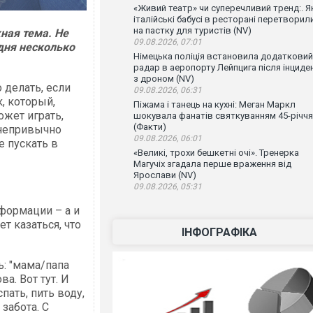
«Живий театр» чи суперечливий тренд:. Я
італійські бабусі в ресторані перетворил
на пастку для туристів (NV)
ная тема. Не
09.08.2026, 07:01
одня несколько
Німецька поліція встановила додатковий
радар в аеропорту Лейпцига після інциде
з дроном (NV)
то делать, если
09.08.2026, 06:31
, который,
Піжама і танець на кухні: Меган Маркл
ожет играть,
шокувала фанатів святкуванням 45-річчя
(Факти)
 непривычно
09.08.2026, 06:01
е пускать в
«Великі, трохи бешкетні очі». Тренерка
Магучіх згадала перше враження від
Ярослави (NV)
09.08.2026, 05:31
формации – а и
т казаться, что
ІНФОГРАФІКА
: "мама/папа
а. Вот тут. И
пать, пить воду,
забота. С