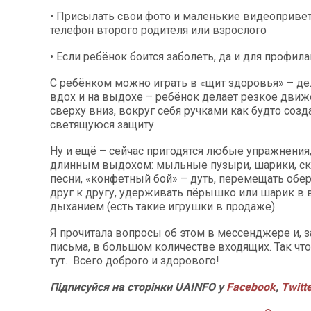
• Присылать свои фото и маленькие видеоприве
телефон второго родителя или взрослого
• Если ребёнок боится заболеть, да и для профила
С ребёнком можно играть в «щит здоровья» – де
вдох и на выдохе – ребёнок делает резкое дви
сверху вниз, вокруг себя ручками как будто созд
светящуюся защиту.
Ну и ещё – сейчас пригодятся любые упражнения
длинным выдохом: мыльные пузыри, шарики, ск
песни, «конфетный бой» – дуть, перемещать обер
друг к другу, удерживать пёрышко или шарик в 
дыханием (есть такие игрушки в продаже).
Я прочитала вопросы об этом в мессенджере и, з
письма, в большом количестве входящих. Так что
тут. Всего доброго и здорового!
Підписуйся на сторінки UAINFO у
Facebook
,
Twitt