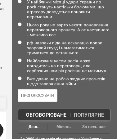
У найближчі місяці удари України по
е
росії стануть настільки болючими, що
аві
агресору доведеться поновити
перемовини
Цього року не варто чекати поновлення
переговорного процесу. А от наступного
- можливо все
рф навпаки піде на ескалацію попри
здоровий глузд і намагатиметься
триматися до останнього
Найближчим часом росія може
погодитись на переговори, але
»:
серйозних намірів росіяни не матимуть
Вже давно не роблю жодних прогнозів
щодо завершення війни
ОБГОВОРЮВАНЕ
|
ПОПУЛЯРНЕ
День
Місяць
За весь час