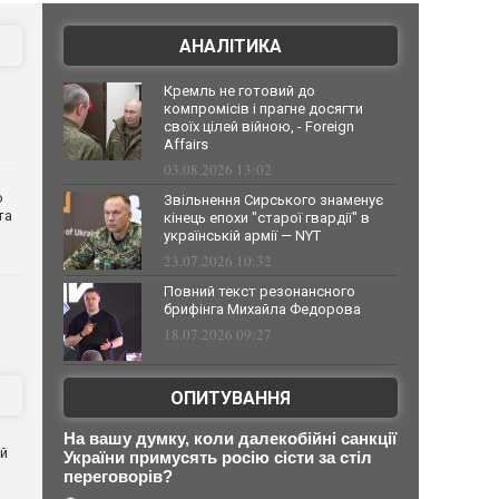
АНАЛІТИКА
Кремль не готовий до
компромісів і прагне досягти
своїх цілей війною, - Foreign
Affairs
03.08.2026 13:02
о
Звільнення Сирського знаменує
та
кінець епохи "старої гвардії" в
українській армії — NYT
23.07.2026 10:32
Повний текст резонансного
брифінга Михайла Федорова
18.07.2026 09:27
ОПИТУВАННЯ
На вашу думку, коли далекобійні санкції
ей
України примусять росію сісти за стіл
переговорів?