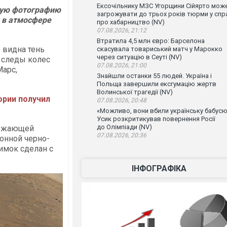
Ексочільнику МЗС Угорщини Сійярто мож
тную фотографию
загрожувати до трьох років тюрми у спр
а в атмосфере
про хабарництво (NV)
07.08.2026, 21:12
Втратила 4,5 млн євро: Барселона
 видна тень
скасувала товариський матч у Марокко
через ситуацію в Сеуті (NV)
е следы колес
07.08.2026, 21:00
Марс,
Знайшли останки 55 людей. Україна і
Польща завершили ексгумацію жертв
Волинської трагедії (NV)
ории получил
07.08.2026, 20:48
«Можливо, вони вбили українську бабусю
Усик розкритикував повернення Росії
до Олімпіади (NV)
ружающей
07.08.2026, 20:36
онной черно-
имок сделан с
ІНФОГРАФІКА