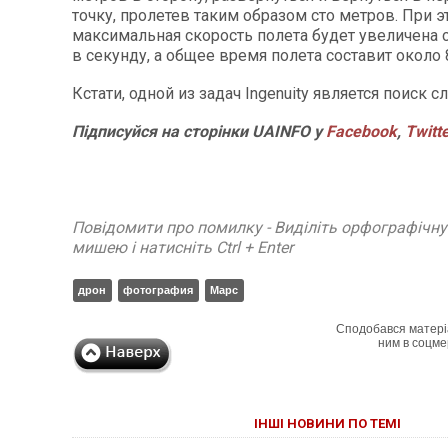
точку, пролетев таким образом сто метров. При э
максимальная скорость полета будет увеличена с
в секунду, а общее время полета составит около 
Кстати, одной из задач Ingenuity является поиск 
Підписуйся на сторінки UAINFO у
Facebook
,
Twitt
Повідомити про помилку - Виділіть орфографічн
мишею і натисніть Ctrl + Enter
дрон
фотография
Марс
Сподобався матері
ним в соцме
ІНШІ НОВИНИ ПО ТЕМІ