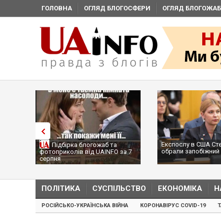
ГОЛОВНА
ОГЛЯД БЛОГОСФЕРИ
ОГЛЯД БЛОГОЖАБ
Експослу в США Ст
Підбірка блогожаб та
обрали запобіжний 
фотоприколів від UAINFO за 7
серпня
ПОЛІТИКА
СУСПІЛЬСТВО
ЕКОНОМІКА
Н
РОСІЙСЬКО-УКРАЇНСЬКА ВІЙНА
КОРОНАВІРУС COVID-19