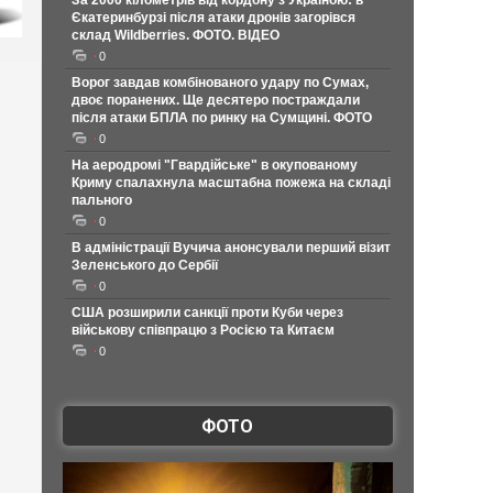
За 2000 кілометрів від кордону з Україною: в
Єкатеринбурзі після атаки дронів загорівся
склад Wildberries. ФОТО. ВІДЕО
0
Ворог завдав комбінованого удару по Сумах,
двоє поранених. Ще десятеро постраждали
після атаки БПЛА по ринку на Сумщині. ФОТО
0
На аеродромі "Гвардійське" в окупованому
Криму спалахнула масштабна пожежа на складі
пального
0
В адміністрації Вучича анонсували перший візит
Зеленського до Сербії
0
США розширили санкції проти Куби через
військову співпрацю з Росією та Китаєм
0
ФОТО