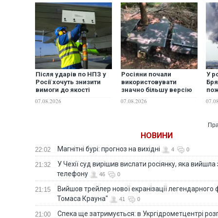
Після ударів по НПЗ у
Росіяни почали
У р
Росії хочуть знизити
використовувати
Бря
вимоги до якості
значно більшу версію
пож
авіапального — росЗМІ
дрона "Гербера", -
— З
07.08.2026
07.08.2026
07.0
"Флеш"
Пра
НОВИНИ
Магнітні бурі: прогноз на вихідні
22:02
4
0
У Чехії суд вирішив вислати росіянку, яка вийшла
21:32
телефону
46
0
Вийшов трейлер нової екранізації легендарного
21:15
Томаса Крауна"
41
0
Спека ще затримується: в Укргідрометцентрі роз
21:00