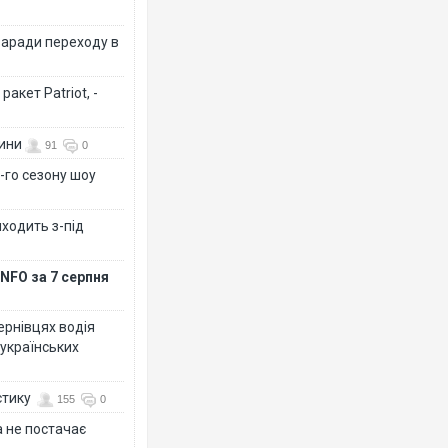
заради переходу в
акет Patriot, -
вини
91
0
-го сезону шоу
иходить з-під
NFO за 7 серпня
Чернівцях водія
 українських
стику
155
0
 не постачає