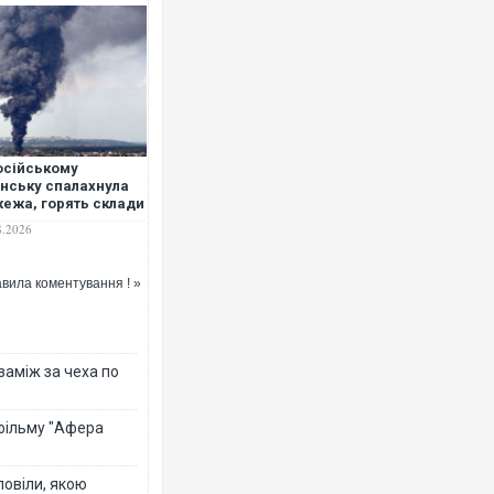
осійському
нську спалахнула
ежа, горять склади
МІ
8.2026
вила коментування ! »
 заміж за чеха по
 фільму "Афера
повіли, якою