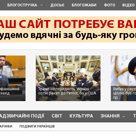
БЛОГОСТРІЧКА
ДОСЬЄ
БЛОГОЖАБИ
ФОТО
ВІДЕО
ефанішиній
Трамп не передасть Україні
Вибух у рес
захід
сотні ракет до Patriot, бо у США
ціллю був г
...
пр...
АДЗВИЧАЙНІ ПОДІЇ
СВІТ
КУЛЬТУРА
ЗНАННЯ
ТАРИФИ
ПОДВИГИ УКРАЇНЦІВ