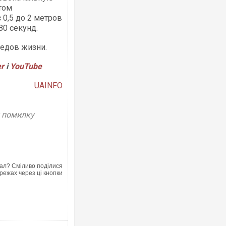
том
 0,5 до 2 метров
80 секунд.
следов жизни.
er
і
YouTube
UAINFO
у помилку
ал? Сміливо поділися
режах через ці кнопки