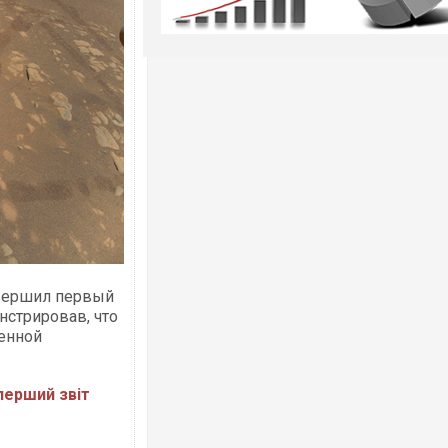
овершил первый
нстрировав, что
енной
 перший звіт