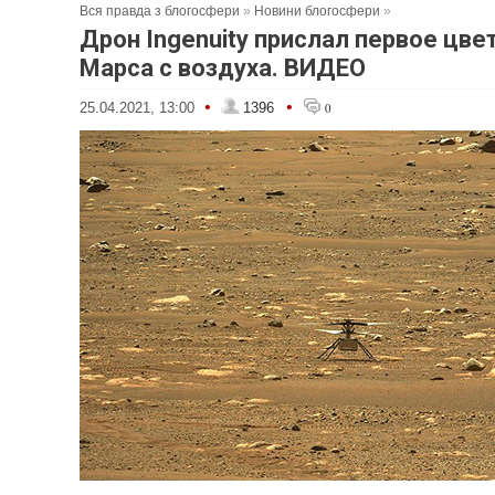
Вся правда з блогосфери
»
Новини блогосфери
»
Дрон Ingenuity прислал первое цве
Марса с воздуха. ВИДЕО
•
•
25.04.2021, 13:00
1396
0