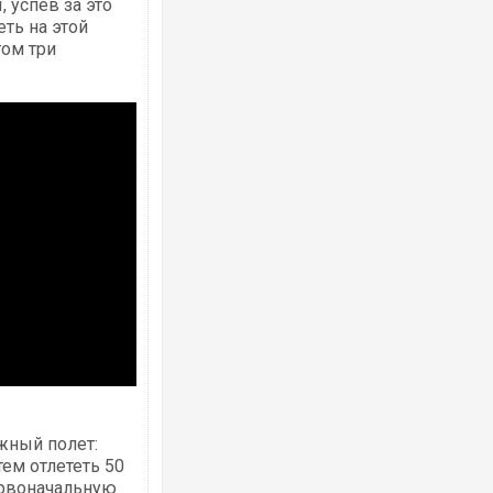
, успев за это
ть на этой
том три
Ворог завдав комбінованого удару по
двоє поранених. Ще десятеро постра
після атаки БПЛА по ринку на Сумщині
Зеленський прибув до Сербії на важли
ожный полет:
перемовини
тем отлететь 50
ервоначальную