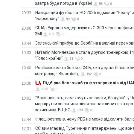
завтра буде погода в Україні
93
0
Найкращий футболіст ЧС-2026 відмовив "Реалу" 
20:33
"Барселону"
99
0
США і Україна модернізують С-300 через дефіцит р
20:00
ЗМІ
163
0
Зеленський прибув до Сербії на важливі перемо
19:44
Наталія Могилевська стала другою тренеркою 14
19:33
"Голос країни"
71
0
Російська еліта боїться ФСБ, яка дедалі більше в
19:00
контролю, - Bloomberg
192
0
Підбірка блогожаб та фотоприколів від UAI
18:30
7169
0
"Вони воюють, самі хочуть воювати, бо дурні": у 
18:01
маршрутки звільнили після зневажливих слів про
захисників. ВІДЕО
233
0
Флеш розповів, чому РЕБ не може відхиляти балі
17:44
ЄС вимагає від Туреччини підтверджень, що вона
17:31