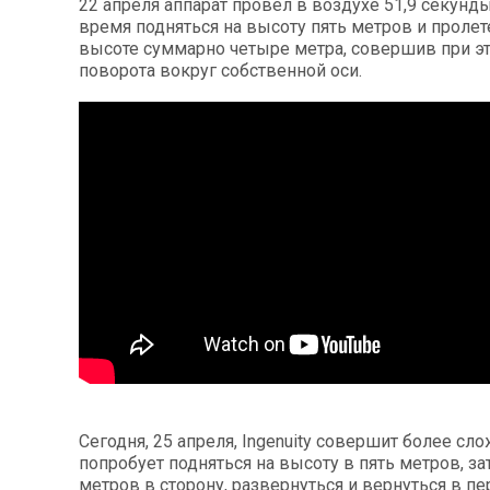
22 апреля аппарат провел в воздухе 51,9 секунды
время подняться на высоту пять метров и пролете
высоте суммарно четыре метра, совершив при э
поворота вокруг собственной оси.
Сегодня, 25 апреля, Ingenuity совершит более сл
попробует подняться на высоту в пять метров, за
метров в сторону, развернуться и вернуться в п