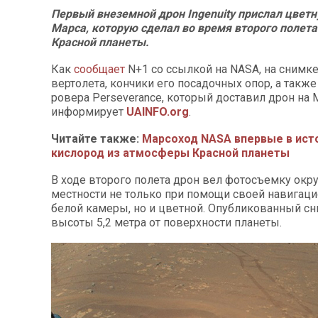
Первый внеземной дрон Ingenuity прислал цве
Марса, которую сделал во время второго полет
Красной планеты.
Как
сообщает
N+1 со ссылкой на NASA, на снимке
вертолета, кончики его посадочных опор, а такж
ровера Perseverance, который доставил дрон на 
информирует
UAINFO.org
.
Читайте также:
Марсоход NASA впервые в ист
кислород из атмосферы Красной планеты
В ходе второго полета дрон вел фотосъемку ок
местности не только при помощи своей навигаци
белой камеры, но и цветной. Опубликованный сн
высоты 5,2 метра от поверхности планеты.