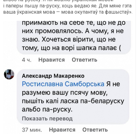
і паперы пышу па-руску, хоць ведаю яе. Для мяне гэта
ваша ўкраінская мова — мова окупантаў та фашыстаў».