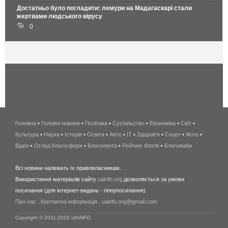
Достатньо було погладити: лемури на Мадагаскарі стали
жертвами людського вірусу
0
Головна
•
Головні новини
•
Політика
•
Суспільство
•
Економіка
беспроводной
•
Світ
•
Культура
•
Наука
•
Історія
•
Освіта
•
Авто
•
IT
•
Здоров'я
интернет
•
Спорт
•
Фото
•
Відео
•
Огляд блогосфери
•
Блоголента
•
Рейтинг блогів
киев
•
Блогожаби
и
Всі новини належать їх правовласникам.
область
Використання матеріалів сайту
uainfo.org
дозволяється за умови
wimax
посилання (для інтернет-видань - гіперпосилання).
интернет
Про нас
.
Контактна інформація
.
uainfo.org@gmail.com
в
киеве
Copyright © 2011-2026 UAINFO.
и