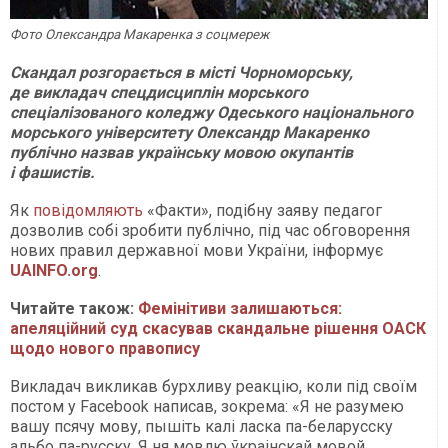
Фото Олександра Макаренка з соцмереж
Скандал розгорається в місті Чорноморську,
де викладач спецдисциплін морського
спеціалізованого коледжу Одеського національного
морського університету Олександр Макаренко
публічно назвав українську мовою окупантів
і фашистів.
Як
повідомляють
«Факти», подібну заяву педагог
дозволив собі зробити публічно, під час обговорення
нових правил державної мови України, інформує
UAINFO.org
.
Читайте також:
Фемінітиви залишаються:
апеляційний суд скасував скандальне рішення ОАСК
щодо нового правопису
Викладач викликав бурхливу реакцію, коли під своїм
постом у Facebook написав, зокрема: «Я не разумею
вашу псячу мову, пышіть калі ласка па-беларусску
альбо па-русску. Я ня мовлю ўкраінскай мовой