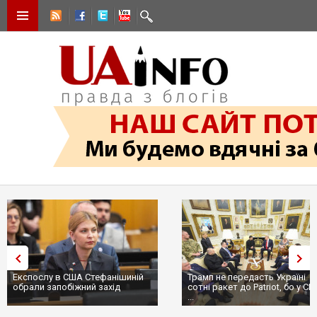
Експослу в США Стефанішиній
Трамп не передасть Україні
обрали запобіжний захід
сотні ракет до Patriot, бо у СШ
...