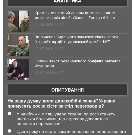
АНАЛІТИКА
Кремль не готовий до компромісів і прагне
досягти своїх цілей війною, - Foreign Affairs
03.08.2026 13:02
Звільнення Сирського знаменує кінець епохи
"старої гвардії" в українській армії — NYT
23.07.2026 10:32
Повний текст резонансного брифінга Михайла
Федорова
18.07.2026 09:27
ОПИТУВАННЯ
На вашу думку, коли далекобійні санкції України
примусять росію сісти за стіл переговорів?
У найближчі місяці удари України по росії стануть
настільки болючими, що агресору доведеться
поновити перемовини
Цього року не варто чекати поновлення переговорного