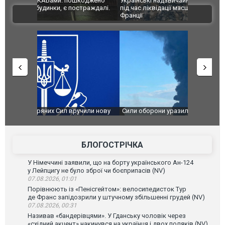
шкоджено
Українські надзвичайники врятували козуленя
СБУ за спр
траждалі.
під час ліквідації масштабної лісової пожежі у
Болгарії з
ВІДЕО
Франції
ФОТО
чили нову
Сили оборони уразили Ярославський НПЗ:
Неймар вла
губернатор регіону заявив про наймасштабнішу
"Сантоса".
атаку. ВІДЕО
БЛОГОСТРІЧКА
У Німеччині заявили, що на борту українського Ан-124
у Лейпцигу не було зброї чи боєприпасів (NV)
07.08.2026, 01:01
Порівнюють із «Пенісгейтом»: велосипедисток Тур
де Франс запідозрили у штучному збільшенні грудей (NV)
07.08.2026, 00:31
Називав «бандерівцями». У Гданську чоловік через
«східний акцент» накинувся на українця і двох поляків (NV)