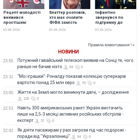
Рецепт молодості
Блаттер розповів,
Інфантіно
виявився
хто має очолити
звернувся по
простішим:
ФІФА замість
підтримку до
володіння кількома
Інфантіно
Трампа після
05.08.2026
05.08.2026
03.08.2026
мовами омолоджує
провалу плану
мозок на десяток
продажу частки в
років
ЧС, - Reuters
Правила коментування ! »
НОВИНИ
Потужний гавайський телескоп виявив на Сонці те, чого
23:55
раніше не бачив ніхто
84
0
"Мої іграшки": Роналду показав колекцію суперкарів
23:31
вартістю понад 25 млн євро
70
0
Життя на Землі могло виникнути двічі, – дослідження
23:00
120
0
Навіть 300 американських ракет Україні вистачить
22:53
лише на 2,5-3 місяці активних російських обстрілів -
експерт
37
0
Як діяти пасажирам у разі загрози під час подорожі -
22:42
поради від "Укрзалізниці"
54
0