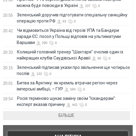
можна буде повсюди в Україні
107
0
Зеленський доручив підготувати спеціальну санкційну
20:55
операцію проти РФ
63
0
Чи відмовиться Україна від героїв УПА та Бандери
20:42
заради ЄС: посол у Польщі відповів на ультиматуми
Варшави
290
0
Колишній головний тренер "Шахтаря" очолив один із
20:33
найкращих клубів Саудівської Аравії
90
0
Зеленський підписав укази про звільнення ще чотирьох
20:15
послів
132
0
Битва за Арктику: як кремль втрачає регіон через
20:01
імперські амбіції, – ГУР
584
0
Росія терміново шукає заміну своїм "Іскандерам":
19:54
експерт вказав причину
442
0
БІЛЬШЕ