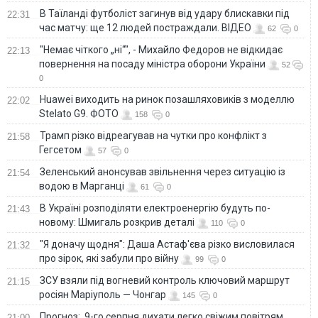
В Таїланді футболіст загинув від удару блискавки під
22:31
час матчу: ще 12 людей постраждали. ВІДЕО
62
0
"Немає чіткого „ні“", - Михайло Федоров не відкидає
22:13
повернення на посаду міністра оборони України
52
0
Huawei виходить на ринок позашляховиків з моделлю
22:02
Stelato G9. ФОТО
158
0
Трамп різко відреагував на чутки про конфлікт з
21:58
Гегсетом
57
0
Зеленський анонсував звільнення через ситуацію із
21:54
водою в Марганці
61
0
В Україні розподіляти електроенергію будуть по-
21:43
новому: Шмигаль розкрив деталі
110
0
"Я доначу щодня": Даша Астаф'єва різко висловилася
21:32
про зірок, які забули про війну
99
0
ЗСУ взяли під вогневий контроль ключовий маршрут
21:15
росіян Маріуполь — Чонгар
145
0
Прогноз: 9-го серпня дихати легко свіжим повітрям
21:00