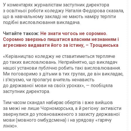
У коментарях журналістам заступник директора
з освітньої роботи коледжу Наталія Федорова сказала,
що в навчальному закладі не мають наміру терпіти
подібні висловлювання викладача.
Читайте також:
Не знати чогось не соромно.
Соромно зверхньо пишатися власним незнанням і
агресивно видавати його за істину, – Трощинська
«Керівництво коледжу не ставитиметься терпляче
до таких висловлювань. Неприйнятно, що викладач
нашої установи публічно робить такі висловлювання.
Ми поговоримо з дітьми в тих групах, де він викладає,
і з'ясуємо, чи пропагує вчитель ненависть
до державної мови на своїх уроках», — пообіцяла
заступник директора.
Тим часом скандал набирає обертів і вже вийшов
за межі не лише Чорноморська, а й регіону: активісти
звернулися до уповноваженого з захисту державної
мови (мовного омбудсмена) і на урядову «гарячу
лінію».