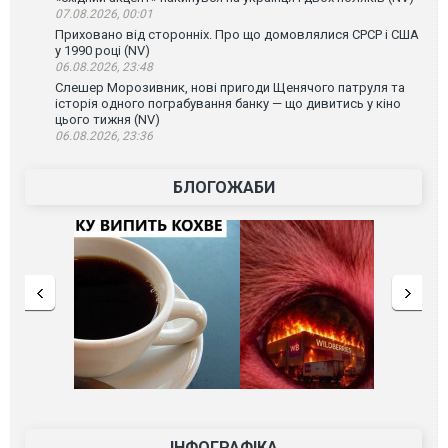
07.08.2026, 00:01
Приховано від сторонніх. Про що домовлялися СРСР і США
у 1990 році (NV)
06.08.2026, 23:48
Слешер Морозивник, нові пригоди Щенячого патруля та
історія одного пограбування банку — що дивитись у кіно
цього тижня (NV)
06.08.2026, 23:36
БЛОГОЖАБИ
ІНФОГРАФІКА