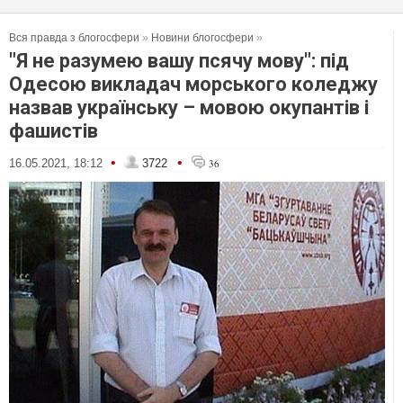
Вся правда з блогосфери
»
Новини блогосфери
»
"Я не разумею вашу псячу мову": під
Одесою викладач морського коледжу
назвав українську – мовою окупантів і
фашистів
•
•
16.05.2021, 18:12
3722
36