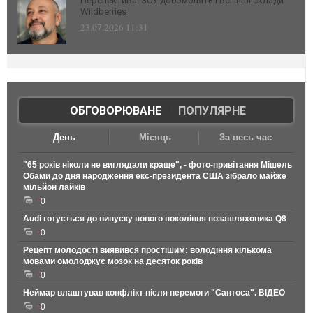
Перспектива: ЗСУ добомблять і всі інші склади
Wildberries
23.07.2026 11:31
ОБГОВОРЮВАНЕ
|
ПОПУЛЯРНЕ
День
Місяць
За весь час
"65 років ніколи не виглядали краще", - фото-привітання Мішель
Обами до дня народження екс-президента США зібрало майже
мільйон лайків
0
Audi готується до випуску нового покоління позашляховика Q8
0
Рецепт молодості виявився простішим: володіння кількома
мовами омолоджує мозок на десяток років
0
Неймар влаштував конфлікт після перемоги "Сантоса". ВІДЕО
0