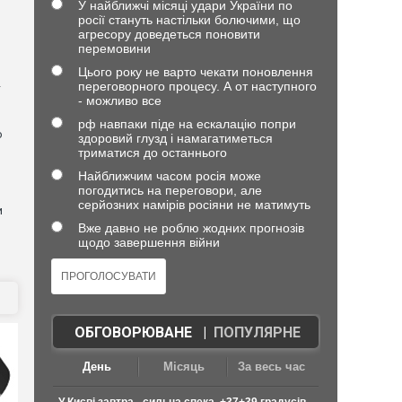
У найближчі місяці удари України по
росії стануть настільки болючими, що
агресору доведеться поновити
)
перемовини
Цього року не варто чекати поновлення
переговорного процесу. А от наступного
—
- можливо все
рф навпаки піде на ескалацію попри
о
здоровий глузд і намагатиметься
триматися до останнього
Найближчим часом росія може
погодитись на переговори, але
серйозних намірів росіяни не матимуть
и
Вже давно не роблю жодних прогнозів
щодо завершення війни
ОБГОВОРЮВАНЕ
|
ПОПУЛЯРНЕ
День
Місяць
За весь час