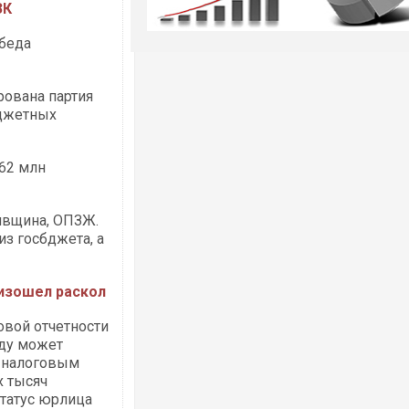
ЗК
беда
ована партия
юджетных
262 млн
ивщина, ОПЗЖ.
з госбджета, а
оизошел раскол
овой отчетности
оду может
е налоговым
х тысяч
статус юрлица