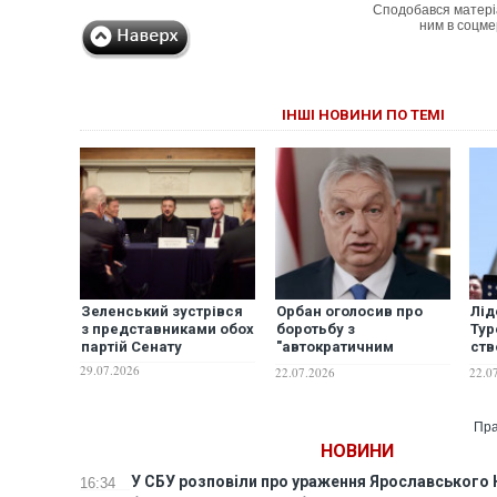
Сподобався матері
ним в соцме
ІНШІ НОВИНИ ПО ТЕМІ
Зеленський зустрівся
Орбан оголосив про
Лід
з представниками обох
боротьбу з
Тур
партій Сенату
"автократичним
ств
режимом" партії
пол
29.07.2026
22.07.2026
22.0
Мадяра: хоче
"відновити
демократію"
Пра
НОВИНИ
У СБУ розповіли про ураження Ярославського 
16:34