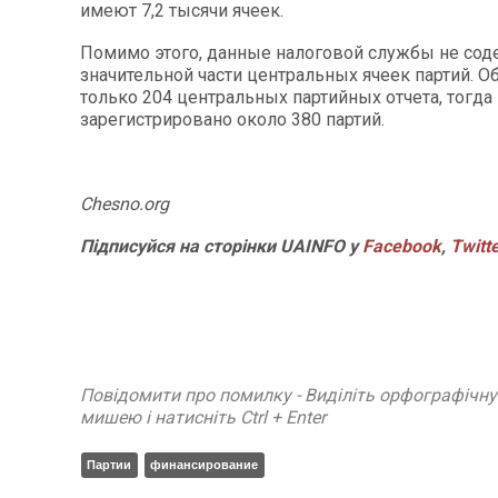
имеют 7,2 тысячи ячеек.
Помимо этого, данные налоговой службы не сод
значительной части центральных ячеек партий. 
только 204 центральных партийных отчета, тогда
зарегистрировано около 380 партий.
Chesno.org
Підписуйся на сторінки UAINFO у
Facebook
,
Twitt
Повідомити про помилку - Виділіть орфографічн
мишею і натисніть Ctrl + Enter
Партии
финансирование