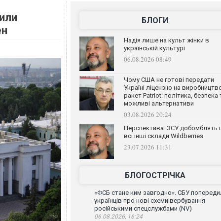
чили
БЛОГИ
ен
Надія лише на культ жінки в
українській культурі
06.08.2026 08:49
Чому США не готові передати
Україні ліцензію на виробництв
ракет Patriot: політика, безпека 
можливі альтернативи
03.08.2026 20:24
Перспектива: ЗСУ добомблять і
всі інші склади Wildberries
23.07.2026 11:31
БЛОГОСТРІЧКА
«ФСБ стане ким завгодно». СБУ попереди
українців про нові схеми вербування
російськими спецслужбами (NV)
06.08.2026, 16:24