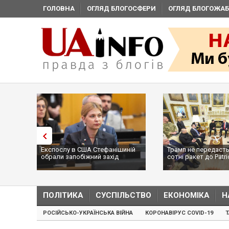
ГОЛОВНА
ОГЛЯД БЛОГОСФЕРИ
ОГЛЯД БЛОГОЖАБ
Експослу в США Стефанішиній
Трамп не передасть
обрали запобіжний захід
сотні ракет до Patri
...
ПОЛІТИКА
СУСПІЛЬСТВО
ЕКОНОМІКА
Н
РОСІЙСЬКО-УКРАЇНСЬКА ВІЙНА
КОРОНАВІРУС COVID-19