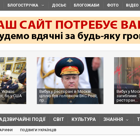
БЛОГОСТРІЧКА
ДОСЬЄ
БЛОГОЖАБИ
ФОТО
ВІДЕО
 Україні
Вибух у ресторані в Москві:
Вибух у Мос
ot, бо у США
ціллю був головком ВКС Росії,
загиблими: 
пр...
ресторан...
АДЗВИЧАЙНІ ПОДІЇ
СВІТ
КУЛЬТУРА
ЗНАННЯ
ТАРИФИ
ПОДВИГИ УКРАЇНЦІВ