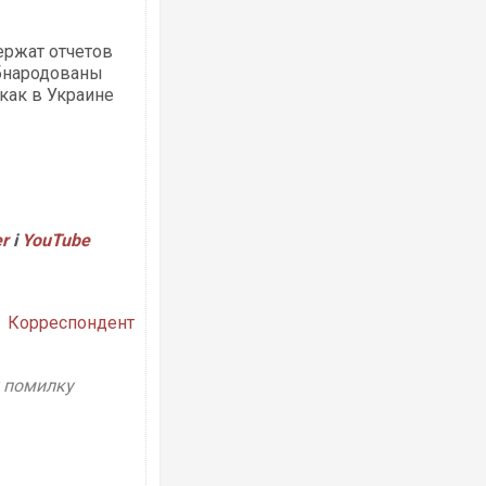
ержат отчетов
Обнародованы
 как в Украине
Росія атакувала Суми КАБами: пошко
торговельний центр, будинки, є постр
ФОТО
er
і
YouTube
Корреспондент
у помилку
Топпосадовцю Повітряних Сил вручил
підозру