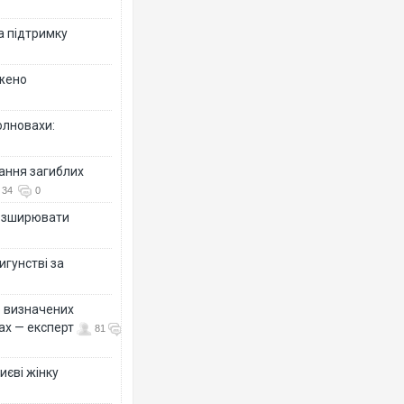
а підтримку
джено
олновахи:
вання загиблих
34
0
розширювати
игунстві за
ко визначених
ах — експерт
81
иєві жінку