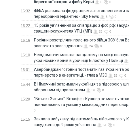
берегової охорони фсб у Керчі
0
0
ФІФА розсилала федераціям заготовлені листи н
16:32
переобрання Інфантіно - Sky News
6
0
15 років ув’язнення за співпрацю з фсб рф: засу
16:22
священнослужителя УПЦ (МП)
25
0
Росіяни розстріляли полоненого бійця ЗСУ біля В
16:16
розпочато розслідування
24
0
Невідомі вчинили акт вандалізму на місці вшану
16:10
українських воїнів в урочищі Білосток у Польщі
Азербайджан готовий постачати газ Україні та 
16:01
партнерство в енергетиці, - глава МЗС
15
0
В Німеччині затримали українця за підозрою у шп
15:44
оборонним підприємством
36
0
"Вітьок і Зятьок": Віткофф і Кушнер не мають чіт
15:29
повноважень та успіхів у міжнародних переговор
0
Заклала вибухівку під автомобіль військового: у К
15:15
засуджено до 9 років ув’язнення
57
0