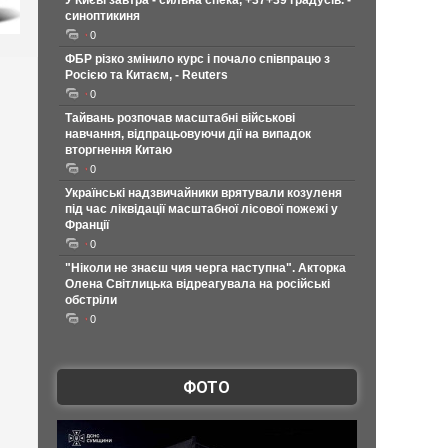
У Києві завтра - сильна спека, +37+39 градусів. -
синоптикиня
0
ФБР різко змінило курс і почало співпрацю з
Росією та Китаєм, - Reuters
0
Тайвань розпочав масштабні військові
навчання, відпрацьовуючи дії на випадок
вторгнення Китаю
0
Українські надзвичайники врятували козуленя
під час ліквідації масштабної лісової пожежі у
Франції
0
"Ніколи не знаєш чия черга наступна". Акторка
Олена Світлицька відреагувала на російські
обстріли
0
ФОТО