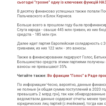
сьогодні "грохне" одну із ключових функцій НА
В десятку финансово успешных также попали По
Пальчевского и Блок Кернеса.
Больше всего в прошлом году была профинансир
Слуга народа - свыше 445 млн гривен, из них б
средств - 185 млн грн.
Далее идет партия Европейская солидарность с 
гривнами, из них 122 млн - это взносы.
Также в финансировании лидируют Голос, Батьк
Большинство средств этими партиями получены и
взносы не превышают 35%.
Читайте также:
Во фракции "Голос" в Раде пр
По информации Чесно, вероятно, данные финанс
не полные (и общая сумма поступлений в 2020 г
превышать 2 млрд грн), так как обнародованны
ведомством данные содержат отчеты менее тре
юридических лиц партий (с ячейками), тогда как 