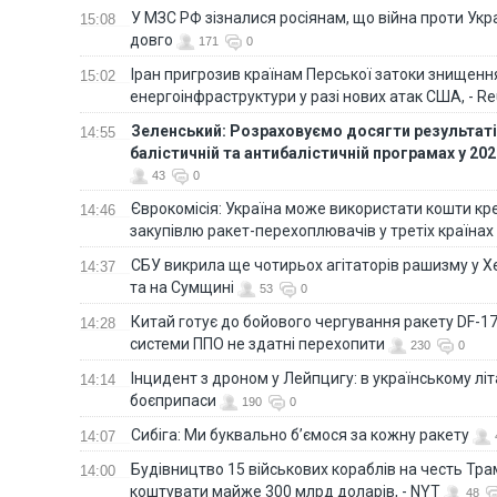
У МЗС РФ зізналися росіянам, що війна проти Ук
15:08
довго
171
0
Іран пригрозив країнам Перської затоки знищен
15:02
енергоінфраструктури у разі нових атак США, - Re
Зеленський: Розраховуємо досягти результатів
14:55
балістичній та антибалістичній програмах у 20
43
0
Єврокомісія: Україна може використати кошти кр
14:46
закупівлю ракет-перехоплювачів у третіх країнах
СБУ викрила ще чотирьох агітаторів рашизму у Х
14:37
та на Сумщині
53
0
Китай готує до бойового чергування ракету DF-17,
14:28
системи ППО не здатні перехопити
230
0
Інцидент з дроном у Лейпцигу: в українському лі
14:14
боєприпаси
190
0
Сибіга: Ми буквально б’ємося за кожну ракету
14:07
Будівництво 15 військових кораблів на честь Тр
14:00
коштувати майже 300 млрд доларів, - NYT
48