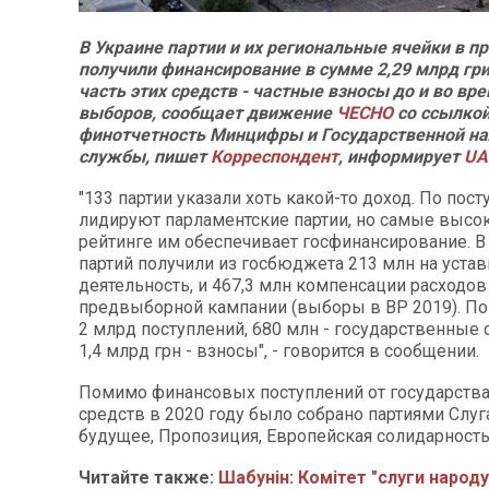
В Украине партии и их региональные ячейки в п
получили финансирование в сумме 2,29 млрд гр
часть этих средств - частные взносы до и во вр
выборов, сообщает движение
ЧЕСНО
со ссылкой
финотчетность Минцифры и Государственной на
службы, пишет
Корреспондент
, информирует
UA
"133 партии указали хоть какой-то доход. По пос
лидируют парламентские партии, но самые высок
рейтинге им обеспечивает госфинансирование. В 
партий получили из госбюджета 213 млн на уста
деятельность, и 467,3 млн компенсации расходов
предвыборной кампании (выборы в ВР 2019). По
2 млрд поступлений, 680 млн - государственные 
1,4 млрд грн - взносы", - говорится в сообщении.
Помимо финансовых поступлений от государства
средств в 2020 году было собрано партиями Слуга
будущее, Пропозиция, Европейская солидарность
Читайте также:
Шабунін: Комітет "слуги народу