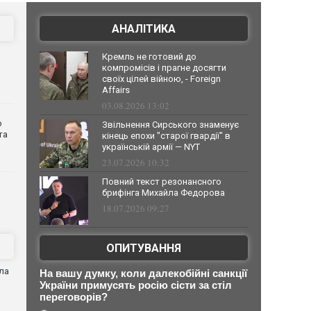
АНАЛІТИКА
Кремль не готовий до
компромісів і прагне досягти
своїх цілей війною, - Foreign
Affairs
03.08.2026 13:02
о
Звільнення Сирського знаменує
та
кінець епохи "старої гвардії" в
українській армії — NYT
23.07.2026 10:32
Повний текст резонансного
брифінга Михайла Федорова
18.07.2026 09:27
ОПИТУВАННЯ
ла
На вашу думку, коли далекобійні санкції
України примусять росію сісти за стіл
переговорів?