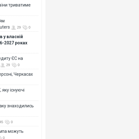
раїни триватиме
ням
uters
29
0
 у власній
26-2027 роках
едиту ЄС на
29
0
ерсоні, Черкасах
 яку існуючі
таку знаходились
45
0
ампа можуть
0