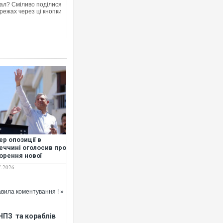
ал? Сміливо поділися
режах через ці кнопки
ер опозиції в
еччині оголосив про
орення нової
ітичної партії
7.2026
вила коментування ! »
НПЗ та кораблів