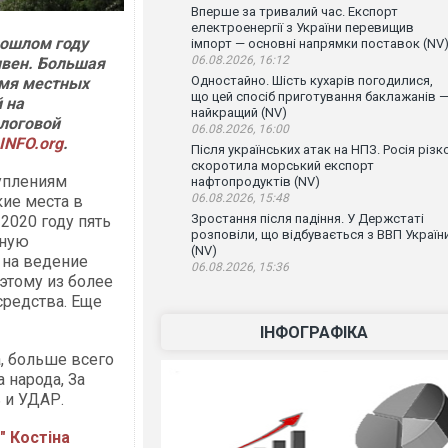
Вперше за тривалий час. Експорт
електроенергії з України перевищив
рошлом году
імпорт — основні напрямки поставок (NV
06.08.2026, 16:12
ивен. Большая
Одностайно. Шість кухарів погодилися,
емя местных
що цей спосіб приготування баклажанів 
 на
найкращий (NV)
логовой
06.08.2026, 16:00
INFO.org
.
Після українських атак на НПЗ. Росія різк
скоротила морський експорт
туплениям
нафтопродуктів (NV)
06.08.2026, 15:48
ие места в
Зростання після падіння. У Держстаті
2020 году пять
розповіли, що відбувається з ВВП Україн
вную
(NV)
 на ведение
06.08.2026, 15:36
этому из более
средства. Еще
ІНФОГРАФІКА
, больше всего
 народа, За
 и УДАР.
" Костіна