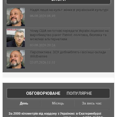
Надія лише на культ жінки в українській культурі
06.08.2026 08:49
Чому США не готові передати Україні ліцензію на
виробництво ракет Patriot: політика, безпека та
можливі альтернативи
03.08.2026 20:24
Перспектива: ЗСУ добомблять і всі інші склади
Wildberries
23.07.2026 11:31
ОБГОВОРЮВАНЕ
|
ПОПУЛЯРНЕ
День
Місяць
За весь час
За 2000 кілометрів від кордону з Україною: в Єкатеринбурзі