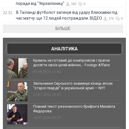
поради від "Укрзалізниці"
162
0
В Таїланді футболіст загинув від удару блискавки під
22:31
час матчу: ще 12 людей постраждали. ВІДЕО
176
0
БІЛЬШЕ
АНАЛІТИКА
Кремль не готовий до компромісів і прагне
досягти своїх цілей війною, - Foreign Affairs
03.08.2026 13:02
Звільнення Сирського знаменує кінець епохи
"старої гвардії" в українській армії — NYT
23.07.2026 10:32
Повний текст резонансного брифінга Михайла
Федорова
18.07.2026 09:27