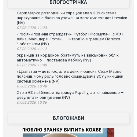
БЛОГОСТРІЧКА
Серж Марко розповів, чи спрацювала у ЗСУ система
нарахування є-балів за ураження ворожих солдат і техніки
(NV)
07.08.2026, 11:24
«Росіяни повинні страждати». Футбол і Формула-1, сім'я і
війна, Мальдера і Ротань — інтерв'ю з гравцем Полісся
Чоботенком (NV)
07.08.2026, 11:12
Українців за кордоном братимуть на військовий облік
автоматично — постанова Кабміну (NV)
07.08.2026, 11:00
«Драпатий — це плюс, але є деякі нюанси». Серж Марко
пояснив, чому роль головнокомандувача ЗСУ у нинішній
системі обмежена (NV)
07.08.2026, 10:48
Хто в ЄС найбільше підтримує Україну, а хто найменше —
результати опитування (NV)
07.08.2026, 10:36
БЛОГОЖАБИ