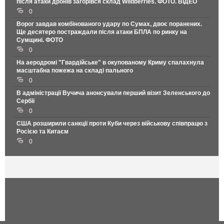
після атаки дронів загорівся склад Wildberries. ФОТО. ВІДЕО
0
Ворог завдав комбінованого удару по Сумах, двоє поранених.
Ще десятеро постраждали після атаки БПЛА по ринку на
Сумщині. ФОТО
0
На аеродромі "Гвардійське" в окупованому Криму спалахнула
масштабна пожежа на складі пального
0
В адміністрації Вучича анонсували перший візит Зеленського до
Сербії
0
США розширили санкції проти Куби через військову співпрацю з
Росією та Китаєм
0