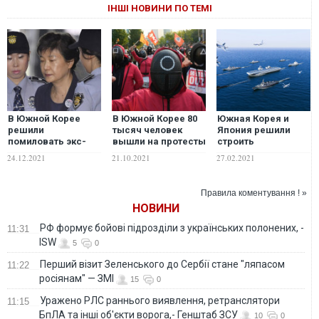
ІНШІ НОВИНИ ПО ТЕМІ
В Южной Корее
В Южной Корее 80
Южная Корея и
решили
тысяч человек
Япония решили
помиловать экс-
вышли на протесты
строить
президента,
в костюмах из
авианосцы, чтобы
24.12.2021
21.10.2021
27.02.2021
осужденную за
"Игры в кальмара".
противостоять
коррупцию на 22
Что происходит?
флоту КНР. ФОТО
года
Правила коментування ! »
НОВИНИ
РФ формує бойові підрозділи з українських полонених, -
11:31
ISW
5
0
Перший візит Зеленського до Сербії стане "ляпасом
11:22
росіянам" — ЗМІ
15
0
Уражено РЛС раннього виявлення, ретранслятори
11:15
БпЛА та інші об'єкти ворога,- Генштаб ЗСУ
10
0