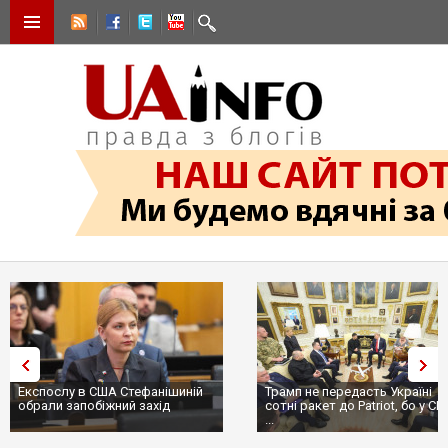
Експослу в США Стефанішиній
Трамп не передасть Україні
обрали запобіжний захід
сотні ракет до Patriot, бо у С
...