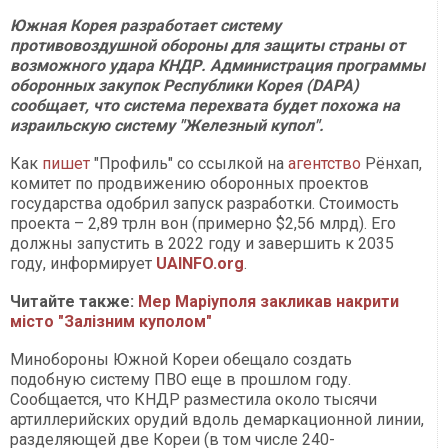
Южная Корея разработает систему
противовоздушной обороны для защиты страны от
возможного удара КНДР. Администрация программы
оборонных закупок Республики Корея (DAPA)
сообщает, что система перехвата будет похожа на
израильскую систему "Железный купол".
Как
пишет
"Профиль" со ссылкой на
агентство
Рёнхап,
комитет по продвижению оборонных проектов
государства одобрил запуск разработки. Стоимость
проекта – 2,89 трлн вон (примерно $2,56 млрд). Его
должны запустить в 2022 году и завершить к 2035
году, информирует
UAINFO.org
.
Читайте также:
Мер Маріуполя закликав накрити
місто "Залізним куполом"
Минобороны Южной Кореи обещало создать
подобную систему ПВО еще в прошлом году.
Сообщается, что КНДР разместила около тысячи
артиллерийских орудий вдоль демаркационной линии,
разделяющей две Кореи (в том числе 240-