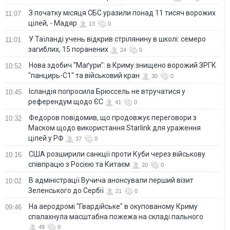
З початку місяця СБС уразили понад 11 тисяч ворожих
11:07
цілей, - Мадяр
13
0
У Таїланді учень відкрив стрілянину в школі: семеро
11:01
загиблих, 15 поранених
24
0
Нова здобич "Маґури": в Криму знищено ворожий ЗРГК
10:52
"панцирь-С1" та військовий кран
30
0
Ісландія попросила Брюссель не втручатися у
10:45
референдум щодо ЄС
41
0
Федоров повідомив, що продовжує переговори з
10:32
Маском щодо використання Starlink для ураження
цілей у РФ
37
0
США розширили санкції проти Куби через військову
10:16
співпрацю з Росією та Китаєм
20
0
В адміністрації Вучича анонсували перший візит
10:02
Зеленського до Сербії
21
0
На аеродромі "Гвардійське" в окупованому Криму
09:46
спалахнула масштабна пожежа на складі пального
49
0