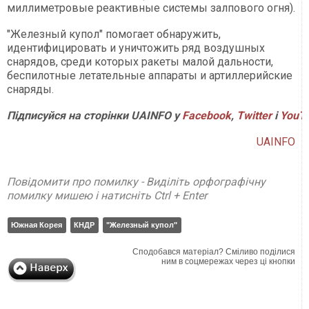
миллиметровые реактивные системы залпового огня).
"Железный купол" помогает обнаружить,
идентифицировать и уничтожить ряд воздушных
снарядов, среди которых ракеты малой дальности,
беспилотные летательные аппараты и артиллерийские
снаряды.
Підписуйся на сторінки UAINFO у
Facebook
,
Twitter
і
YouT
UAINFO
Повідомити про помилку - Виділіть орфографічну
помилку мишею і натисніть Ctrl + Enter
Южная Корея
КНДР
"Железный купол"
Сподобався матеріал? Сміливо поділися
ним в соцмережах через ці кнопки