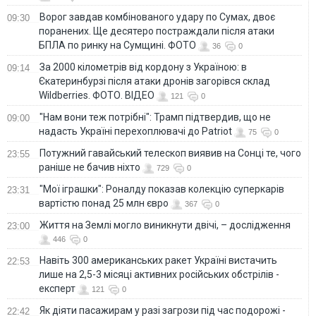
Ворог завдав комбінованого удару по Сумах, двоє
09:30
поранених. Ще десятеро постраждали після атаки
БПЛА по ринку на Сумщині. ФОТО
36
0
За 2000 кілометрів від кордону з Україною: в
09:14
Єкатеринбурзі після атаки дронів загорівся склад
Wildberries. ФОТО. ВІДЕО
121
0
"Нам вони теж потрібні": Трамп підтвердив, що не
09:00
надасть Україні перехоплювачі до Patriot
75
0
Потужний гавайський телескоп виявив на Сонці те, чого
23:55
раніше не бачив ніхто
729
0
"Мої іграшки": Роналду показав колекцію суперкарів
23:31
вартістю понад 25 млн євро
367
0
Життя на Землі могло виникнути двічі, – дослідження
23:00
446
0
Навіть 300 американських ракет Україні вистачить
22:53
лише на 2,5-3 місяці активних російських обстрілів -
експерт
121
0
Як діяти пасажирам у разі загрози під час подорожі -
22:42