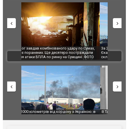
по Сумах,
За 2000 кілометрів від кордону з Україною: в
"Мої іграш
траждали
Єкатеринбурзі після атаки дронів загорівся
суперкарів
ВІДЕО
ині. ФОТО
склад Wildberries. ФОТО. ВІДЕО
країною: в
В Таїланді футболіст загинув від удару
Топпосадов
агорівся
блискавки під час матчу: ще 12 людей
підозру
постраждали. ВІДЕО