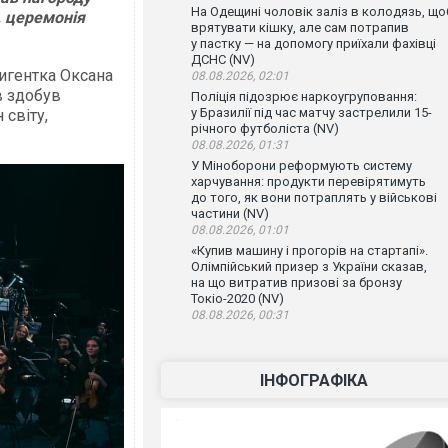
На Одещині чоловік заліз в колодязь, що
, церемонія
врятувати кішку, але сам потрапив
у пастку — на допомогу приїхали фахівці
ДСНС (NV)
игентка Оксана
08.08.2026, 02:01
в здобув
Поліція підозрює наркоугруповання:
у Бразилії під час матчу застрелили 15-
 світу,
річного футболіста (NV)
08.08.2026, 01:31
У Міноборони реформують систему
харчування: продукти перевірятимуть
до того, як вони потраплять у військові
частини (NV)
08.08.2026, 01:01
«Купив машину і прогорів на стартапі».
Олімпійський призер з України сказав,
на що витратив призові за бронзу
Токіо-2020 (NV)
08.08.2026, 00:31
ІНФОГРАФІКА