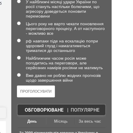
У найближчі місяці удари України по
б
росії стануть настільки болючими, що
агресору доведеться поновити
перемовини
Цього року не варто чекати поновлення
переговорного процесу. А от наступного
- можливо все
рф навпаки піде на ескалацію попри
здоровий глузд і намагатиметься
триматися до останнього
Найближчим часом росія може
погодитись на переговори, але
серйозних намірів росіяни не матимуть
Вже давно не роблю жодних прогнозів
щодо завершення війни
ОБГОВОРЮВАНЕ
|
ПОПУЛЯРНЕ
День
Місяць
За весь час