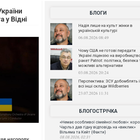
України
БЛОГИ
a у Відні
Надія лише на культ жінки в
українській культурі
06.08.2026 08:49
Чому США не готові передати
Україні ліцензію на виробництв
ракет Patriot: політика, безпека 
можливі альтернативи
03.08.2026 20:24
Перспектива: ЗСУ добомблять і
всі інші склади Wildberries
23.07.2026 11:31
БЛОГОСТРІЧКА
«Немає особливої сімейної любові»: кор
Чарльз дав гідну відповідь на «виклик»
Вільяма та Кейт (Факти)
08.08.2026, 02:31
ав нагороду