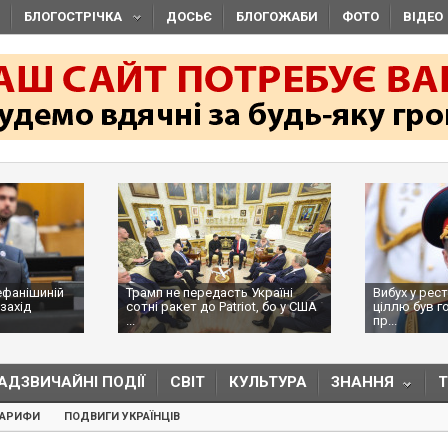
БЛОГОСТРІЧКА
ДОСЬЄ
БЛОГОЖАБИ
ФОТО
ВІДЕО
ефанішиній
Трамп не передасть Україні
Вибух у рес
захід
сотні ракет до Patriot, бо у США
ціллю був г
...
пр...
АДЗВИЧАЙНІ ПОДІЇ
СВІТ
КУЛЬТУРА
ЗНАННЯ
ТАРИФИ
ПОДВИГИ УКРАЇНЦІВ