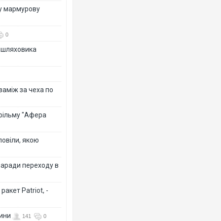
ву мармурову
0
зашляховика
 заміж за чеха по
 фільму "Афера
повіли, якою
заради переходу в
акет Patriot, -
вини
141
0