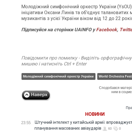
Молодіжний симфонічний оркестр України (YsOU)
ініціативи Оксани Линів та об'єднує талановитих
музикантів з усієї України віком від 12 до 22 рокі
Підписуйся на сторінки UAINFO у
Facebook
,
Twitt
Повідомити про помилку - Виділіть орфографічн
мишею і натисніть Ctrl + Enter
Молодіжний симфонічний оркестр України
World Orchestra Fest
Сподобався матері
ним в соцме
Пра
НОВИНИ
Штучний інтелект у китайській армії: впроваджує
23:55
планування масованих авіаударів
60
0