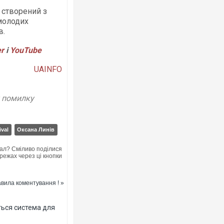
 створений з
 молодих
в.
er
і
YouTube
UAINFO
у помилку
ival
Оксана Линів
ал? Сміливо поділися
режах через ці кнопки
вила коментування ! »
ться система для