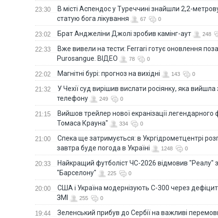
В місті Аспендос у Туреччині знайшли 2,2-метро
23:30
статую бога лікування
67
0
Брат Анджеліни Джолі зробив камінг-аут
23:02
248
Вже вивели на тести: Ferrari готує оновлення по
22:33
Purosangue. ВІДЕО
78
0
Магнітні бурі: прогноз на вихідні
22:02
143
0
У Чехії суд вирішив вислати росіянку, яка вийшла
21:32
телефону
249
0
Вийшов трейлер нової екранізації легендарного
21:15
Томаса Крауна"
334
0
Спека ще затримується: в Укргідрометцентрі роз
21:00
завтра буде погода в Україні
1248
0
Найкращий футболіст ЧС-2026 відмовив "Реалу" 
20:33
"Барселону"
225
0
США і Україна модернізують С-300 через дефіцит р
20:00
ЗМІ
255
0
Зеленський прибув до Сербії на важливі перемо
19:44