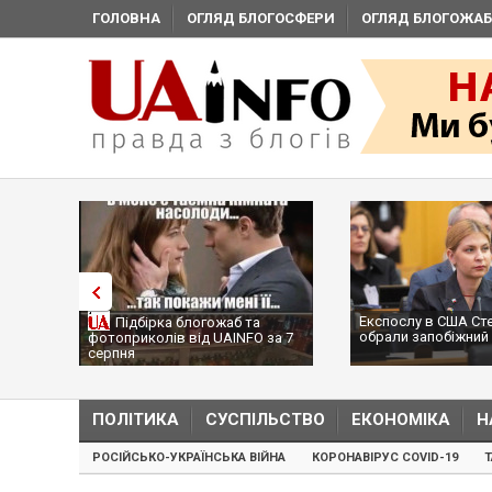
ГОЛОВНА
ОГЛЯД БЛОГОСФЕРИ
ОГЛЯД БЛОГОЖАБ
Експослу в США Ст
Підбірка блогожаб та
обрали запобіжний 
фотоприколів від UAINFO за 7
серпня
ПОЛІТИКА
СУСПІЛЬСТВО
ЕКОНОМІКА
Н
РОСІЙСЬКО-УКРАЇНСЬКА ВІЙНА
КОРОНАВІРУС COVID-19