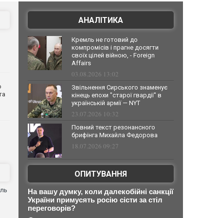
АНАЛІТИКА
Кремль не готовий до
компромісів і прагне досягти
своїх цілей війною, - Foreign
Affairs
03.08.2026 13:02
о
Звільнення Сирського знаменує
та
кінець епохи "старої гвардії" в
українській армії — NYT
23.07.2026 10:32
Повний текст резонансного
брифінга Михайла Федорова
18.07.2026 09:27
ОПИТУВАННЯ
оль
На вашу думку, коли далекобійні санкції
України примусять росію сісти за стіл
переговорів?