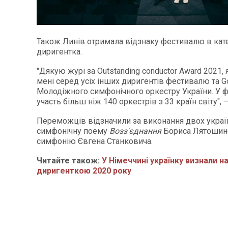
Також Линів отримала відзнаку фестивалю в кате
диригентка.
"Дякую журі за Outstanding conductor Award 2021,
мені серед усіх інших диригентів фестивалю та G
Молодіжного симфонічного оркестру України. У ф
участь більш ніж 140 оркестрів з 33 країн світу", 
Переможців відзначили за виконання двох украї
симфонічну поему
Возз'єднання
Бориса Лятошинс
симфонію Євгена Станковича.
Читайте також:
У Німеччині українку визнали 
диригенткою 2020 року