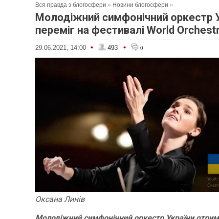
Вся правда з блогосфери
»
Новини блогосфери
»
Молодіжний симфонічний оркестр 
переміг на фестивалі World Orchestr
•
•
29.06.2021, 14:00
493
0
Оксана Линів
Молодіжний симфонічний оркестр України отрим