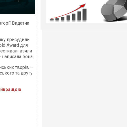
горії Видатна
 яку присудили
old Award для
естивалі взяли
— написала вона.
нських творів —
ького та другу
найкращою