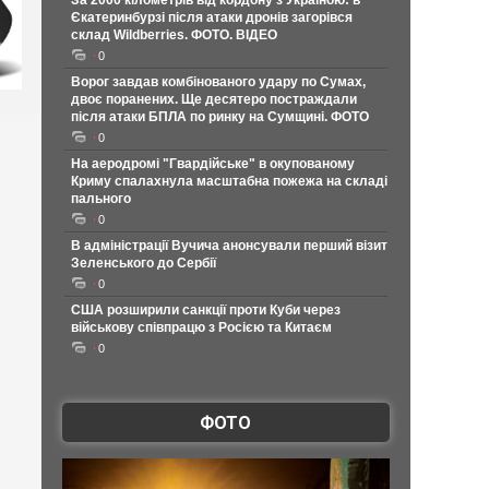
За 2000 кілометрів від кордону з Україною: в
Єкатеринбурзі після атаки дронів загорівся
склад Wildberries. ФОТО. ВІДЕО
0
Ворог завдав комбінованого удару по Сумах,
двоє поранених. Ще десятеро постраждали
після атаки БПЛА по ринку на Сумщині. ФОТО
0
На аеродромі "Гвардійське" в окупованому
Криму спалахнула масштабна пожежа на складі
пального
0
В адміністрації Вучича анонсували перший візит
Зеленського до Сербії
0
США розширили санкції проти Куби через
військову співпрацю з Росією та Китаєм
0
ФОТО