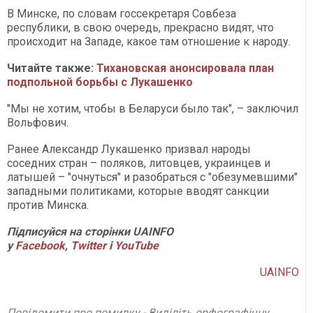
В Минске, по словам госсекретаря Совбеза
республики, в свою очередь, прекрасно видят, что
происходит на Западе, какое там отношение к народу.
Читайте также:
Тихановская анонсировала план
подпольной борьбы с Лукашенко
"Мы не хотим, чтобы в Беларуси было так", – заключил
Вольфович.
Ранее Александр Лукашенко призвал народы
соседних стран – поляков, литовцев, украинцев и
латышей – "очнуться" и разобраться с "обезумевшими"
западными политиками, которые вводят санкции
против Минска.
Підписуйся на сторінки UAINFO
у
Facebook
,
Twitter
і
YouTube
UAINFO
Повідомити про помилку - Виділіть орфографічну