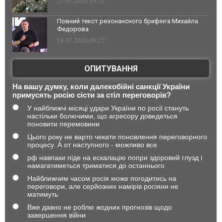
23.07.2026 10:32
Повний текст резонансного брифінга Михайла
Федорова
18.07.2026 09:27
ОПИТУВАННЯ
На вашу думку, коли далекобійні санкції України
примусять росію сісти за стіл переговорів?
У найближчі місяці удари України по росії стануть
настільки болючими, що агресору доведеться
поновити перемовини
Цього року не варто чекати поновлення переговорного
процесу. А от наступного - можливо все
рф навпаки піде на ескалацію попри здоровий глузд і
намагатиметься триматися до останнього
Найближчим часом росія може погодитись на
переговори, але серйозних намірів росіяни не
матимуть
Вже давно не роблю жодних прогнозів щодо
завершення війни