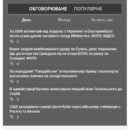
ОБГОВОРЮВАНЕ
|
ПОПУЛЯРНЕ
День
Місяць
За весь час
За 2000 кілометрів від кордону з Україною: в Єкатеринбурзі
після атаки дронів загорівся склад Wildberries. ФОТО. ВІДЕО
0
Ворог завдав комбінованого удару по Сумах, двоє поранених.
Ще десятеро постраждали після атаки БПЛА по ринку на
Сумщині. ФОТО
0
На аеродромі "Гвардійське" в окупованому Криму спалахнула
масштабна пожежа на складі пального
0
В адміністрації Вучича анонсували перший візит Зеленського до
Сербії
0
США розширили санкції проти Куби через військову співпрацю з
Росією та Китаєм
0