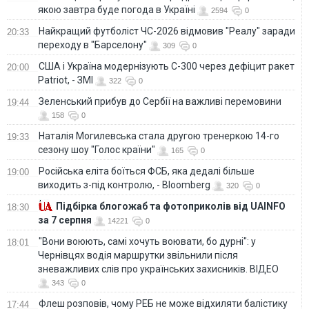
якою завтра буде погода в Україні
2594
0
Найкращий футболіст ЧС-2026 відмовив "Реалу" заради
20:33
переходу в "Барселону"
309
0
США і Україна модернізують С-300 через дефіцит ракет
20:00
Patriot, - ЗМІ
322
0
Зеленський прибув до Сербії на важливі перемовини
19:44
158
0
Наталія Могилевська стала другою тренеркою 14-го
19:33
сезону шоу "Голос країни"
165
0
Російська еліта боїться ФСБ, яка дедалі більше
19:00
виходить з-під контролю, - Bloomberg
320
0
Підбірка блогожаб та фотоприколів від UAINFO
18:30
за 7 серпня
14221
0
"Вони воюють, самі хочуть воювати, бо дурні": у
18:01
Чернівцях водія маршрутки звільнили після
зневажливих слів про українських захисників. ВІДЕО
343
0
Флеш розповів, чому РЕБ не може відхиляти балістику
17:44