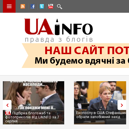
Експослу в США Стефанішині
Підбірка блогожаб та
обрали запобіжний захід
фотоприколів від UAINFO за 7
серпня