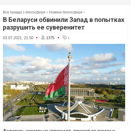
Вся правда з блогосфери
»
Новини блогосфери
»
В Беларуси обвинили Запад в попытках
разрушить ее суверенитет
•
•
03.07.2021, 21:50
1375
1
Беларусь никому не угрожает, дружит со всеми и