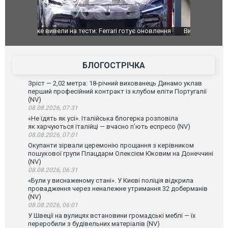
оновлення
Вийшов трейлер нової екранізації легендарного
Зеленський
фільму "Афера Томаса Крауна"
перемовин
БЛОГОСТРІЧКА
Зріст — 2,02 метра: 18-річний вихованець Динамо уклав
перший професійний контракт із клубом еліти Португалії
(NV)
08.08.2026, 07:31
«Не їдять як усі». Італійська блогерка розповіла
як харчуються італійці — вчасно п’ють еспресо (NV)
08.08.2026, 07:01
Окупанти зірвали церемонію прощання з керівником
пошукової групи Плацдарм Олексієм Юковим на Донеччині
(NV)
08.08.2026, 06:31
«Були у виснаженому стані». У Києві поліція відкрила
провадження через неналежне утримання 32 доберманів
(NV)
08.08.2026, 06:01
У Швеції на вулицях встановини громадські меблі — їх
переробили з будівельних матеріалів (NV)