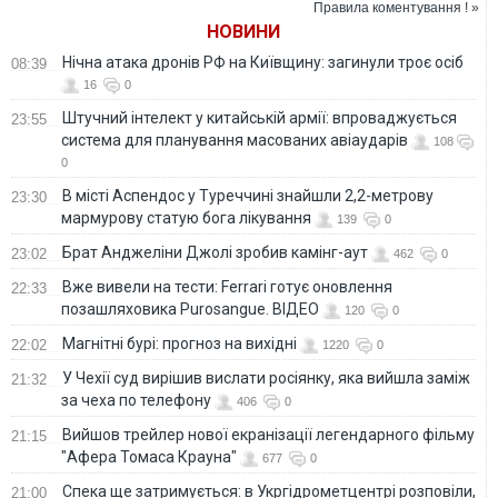
Правила коментування ! »
далекобійні санкції
НОВИНИ
та кадрові питання
Нічна атака дронів РФ на Київщину: загинули троє осіб
08:39
16
0
Штучний інтелект у китайській армії: впроваджується
23:55
система для планування масованих авіаударів
108
0
В місті Аспендос у Туреччині знайшли 2,2-метрову
23:30
мармурову статую бога лікування
139
0
Брат Анджеліни Джолі зробив камінг-аут
23:02
462
0
Вже вивели на тести: Ferrari готує оновлення
22:33
позашляховика Purosangue. ВІДЕО
120
0
Магнітні бурі: прогноз на вихідні
22:02
1220
0
У Чехії суд вирішив вислати росіянку, яка вийшла заміж
21:32
за чеха по телефону
406
0
Вийшов трейлер нової екранізації легендарного фільму
21:15
"Афера Томаса Крауна"
677
0
Спека ще затримується: в Укргідрометцентрі розповіли,
21:00