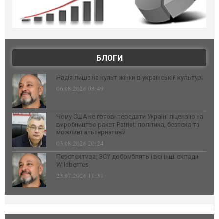
БЛОГИ
Надія лише на культ жінки в українській культурі
06.08.2026 08:49
Чому США не готові передати Україні ліцензію на
виробництво ракет Patriot: політика, безпека та
можливі альтернативи
03.08.2026 20:24
Перспектива: ЗСУ добомблять і всі інші склади
Wildberries
23.07.2026 11:31