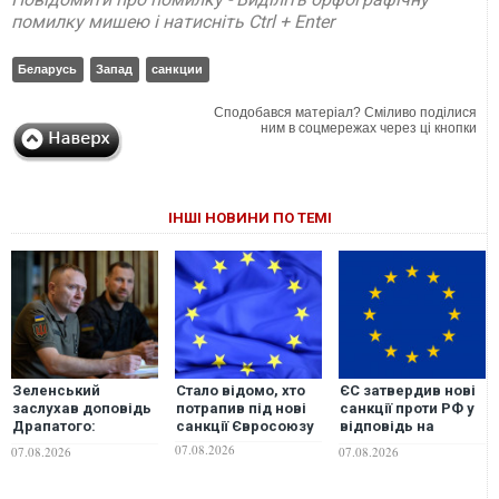
помилку мишею і натисніть Ctrl + Enter
Беларусь
Запад
санкции
Сподобався матеріал? Сміливо поділися
ним в соцмережах через ці кнопки
ІНШІ НОВИНИ ПО ТЕМІ
Зеленський
Стало відомо, хто
ЄС затвердив нові
заслухав доповідь
потрапив під нові
санкції проти РФ у
Драпатого:
санкції Євросоюзу
відповідь на
обговорили
масовані удари по
07.08.2026
07.08.2026
07.08.2026
питання захисту
Україні
Донеччини,
антибалістику,