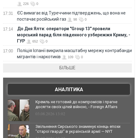
226
0
ЄС вимагає від Туреччини підтверджень, що вона не
17:31
постачає російський газ
98
0
До Дня Ялти: оператори "Group 13" провели
17:14
морський парад біля південного узбережжя Криму, -
ГУР
652
0
Поліція Іспанії викрила масштабну мережу контрабанди
17:00
мігрантів і наркотиків
109
0
БІЛЬШЕ
АНАЛІТИКА
Кремль не готовий до компромісів і прагне
досягти своїх цілей війною, - Foreign Affairs
03.08.2026 13:02
Звільнення Сирського знаменує кінець епохи
"старої гвардії" в українській армії — NYT