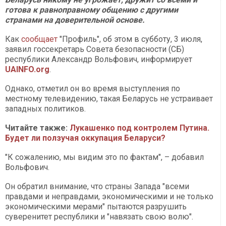
готова к равноправному общению с другими
странами на доверительной основе.
Как
сообщает
"Профиль", об этом в субботу, 3 июля,
заявил госсекретарь Совета безопасности (СБ)
республики Александр Вольфович, информирует
UAINFO.org
.
Однако, отметил он во время выступления по
местному телевидению, такая Беларусь не устраивает
западных политиков.
Читайте также:
Лукашенко под контролем Путина.
Будет ли ползучая оккупация Беларуси?
"К сожалению, мы видим это по фактам", – добавил
Вольфович.
Он обратил внимание, что страны Запада "всеми
правдами и неправдами, экономическими и не только
экономическими мерами" пытаются разрушить
суверенитет республики и "навязать свою волю".