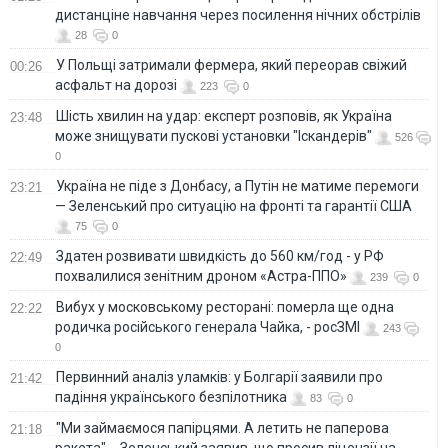
дистанціне навчання через посилення нічних обстрілів
28
0
У Польщі затримали фермера, який переорав свіжий
00:26
асфальт на дорозі
223
0
Шість хвилин на удар: експерт розповів, як Україна
23:48
може знищувати пускові установки "Іскандерів"
526
0
Україна не піде з Донбасу, а Путін не матиме перемоги
23:21
— Зеленський про ситуацію на фронті та гарантії США
75
0
Здатен розвивати швидкість до 560 км/год - у РФ
22:49
похвалилися зенітним дроном «Астра-ППО»
239
0
Вибух у московському ресторані: померла ще одна
22:22
родичка російського генерала Чайка, - росЗМІ
243
0
Первинний аналіз уламків: у Болгарії заявили про
21:42
падіння українського безпілотника
83
0
"Ми займаємося папірцями. А летить не паперова
21:18