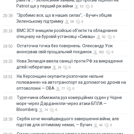
ракета", - Зеленський заявив, що просив ліцензії на
Patriot ще у перший рік війни
53
0
"Зробимо все, що в наших силах", - Вучич обіцяв
20:39
Зеленському підтримку
58
0
ВМС ЗСУ знищили російські об'єкти та обладнання
20:16
спецназу на буровій установці «Сиваш»
82
0
Остаточна точка без повернень: Олександр Усік
19:50
анонсував свій прощальний поєдинок
382
0
Нова Зеландія ввела санкції проти РФ за викрадення
19:25
дітей і кібератаки
26
0
На Херсонщині окупанти розпочали «вільне
19:01
полювання» на автотранспорт за допомогою дронів на
оптоволокні — ОВА
77
0
Туреччина обмежила рух комерційних суден у Чорне
18:45
море через Дарданелли через атаки БПЛА —
Bloomberg
74
0
Сербія хоче якнайшвидшого завершення війни, але
18:38
підстав для оптимізму немає, — Вучич
46
0