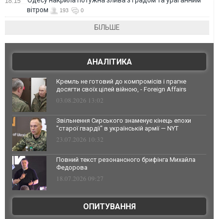
Одесу накрила потужна злива з градом та ураганним
18:15
вітром
193
0
БІЛЬШЕ
АНАЛІТИКА
Кремль не готовий до компромісів і прагне
досягти своїх цілей війною, - Foreign Affairs
03.08.2026 13:02
Звільнення Сирського знаменує кінець епохи
"старої гвардії" в українській армії — NYT
23.07.2026 10:32
Повний текст резонансного брифінга Михайла
Федорова
18.07.2026 09:27
ОПИТУВАННЯ