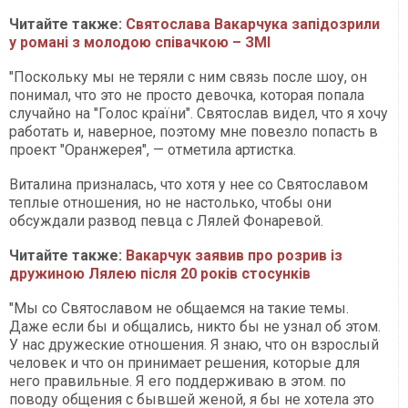
Читайте также:
Святослава Вакарчука запідозрили
у романі з молодою співачкою – ЗМІ
"Поскольку мы не теряли с ним связь после шоу, он
понимал, что это не просто девочка, которая попала
случайно на "Голос країни". Святослав видел, что я хочу
работать и, наверное, поэтому мне повезло попасть в
проект "Оранжерея", — отметила артистка.
Виталина призналась, что хотя у нее со Святославом
теплые отношения, но не настолько, чтобы они
обсуждали развод певца с Лялей Фонаревой.
Читайте также:
Вакарчук заявив про розрив із
дружиною Лялею після 20 років стосунків
"Мы со Святославом не общаемся на такие темы.
Даже если бы и общались, никто бы не узнал об этом.
У нас дружеские отношения. Я знаю, что он взрослый
человек и что он принимает решения, которые для
него правильные. Я его поддерживаю в этом. по
поводу общения с бывшей женой, я бы не хотела это