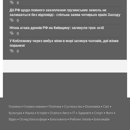
0
Дії РФ щодо повного захоплення грузинських земель не
залишаться без відповіді - спільна заява чотирьох країн Заходу
0
Нічна атака дронів РФ на Київщину: загинули троє осіб
0
У Коблевому через вибух міни в морі загинув чоловік, дві жінки
поранені
0
Головна
•
Головні новини
•
Політика
•
Суспільство
•
Економіка
беспроводной
•
Світ
•
Культура
•
Наука
•
Історія
•
Освіта
•
Авто
•
IT
•
Здоров'я
интернет
•
Спорт
•
Фото
•
Відео
•
Огляд блогосфери
•
Блоголента
•
Рейтинг блогів
киев
•
Блогожаби
и