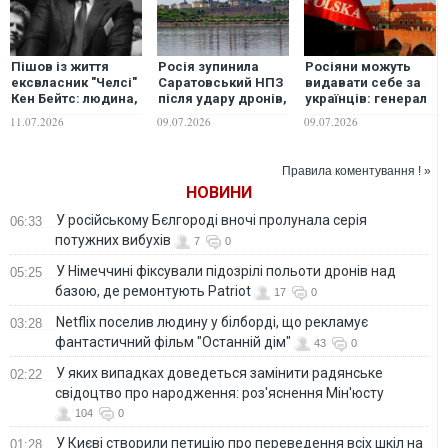
Пішов із життя
Росія зупинила
Росіяни можуть
ексвласник "Челсі"
Саратовський НПЗ
видавати себе за
Кен Бейтс: людина,
після удару дронів,
українців: генерал
яка купила клуб за 1
- Reuters
назвав сценарії
11.07.2026
09.07.2026
09.07.2026
фунт і продала його
провокацій у
Абрамовичу
Польщі
Правила коментування ! »
НОВИНИ
У російському Бєлгороді вночі пролунала серія
06:33
потужних вибухів
7
0
У Німеччині фіксували підозрілі польоти дронів над
05:25
базою, де ремонтують Patriot
17
0
Netflix поселив людину у білборді, що рекламує
03:28
фантастичний фільм "Останній дім"
43
0
У яких випадках доведеться замінити радянське
02:22
свідоцтво про народження: роз'яснення Мін'юсту
104
0
У Києві створили петицію про переведення всіх шкіл на
01:28