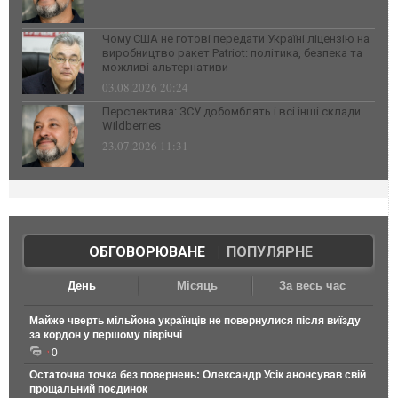
Чому США не готові передати Україні ліцензію на
виробництво ракет Patriot: політика, безпека та
можливі альтернативи
03.08.2026 20:24
Перспектива: ЗСУ добомблять і всі інші склади
Wildberries
23.07.2026 11:31
ОБГОВОРЮВАНЕ
|
ПОПУЛЯРНЕ
День
Місяць
За весь час
Майже чверть мільйона українців не повернулися після виїзду
за кордон у першому півріччі
0
Остаточна точка без повернень: Олександр Усік анонсував свій
прощальний поєдинок