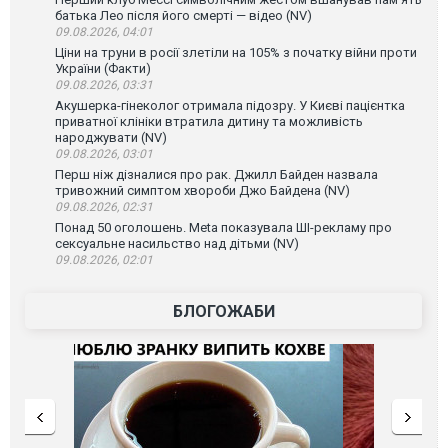
батька Лео після його смерті — відео (NV)
09.08.2026, 04:01
Ціни на труни в росії злетіли на 105% з початку війни проти
України (Факти)
09.08.2026, 03:31
Акушерка-гінеколог отримала підозру. У Києві пацієнтка
приватної клініки втратила дитину та можливість
народжувати (NV)
09.08.2026, 03:01
Перш ніж дізналися про рак. Джилл Байден назвала
тривожний симптом хвороби Джо Байдена (NV)
09.08.2026, 02:31
Понад 50 оголошень. Meta показувала ШІ-рекламу про
сексуальне насильство над дітьми (NV)
09.08.2026, 02:01
БЛОГОЖАБИ