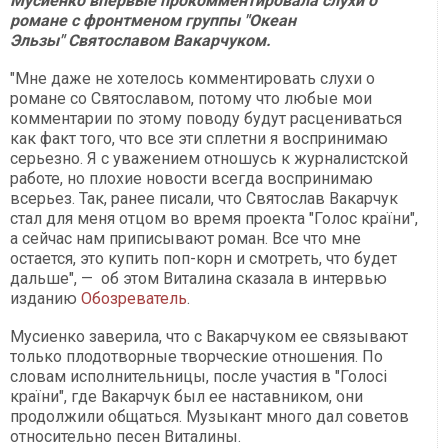
Мусиенко впервые прокомментировала слухи о
романе с фронтменом группы "Океан
Эльзы" Святославом Вакарчуком.
"Мне даже не хотелось комментировать слухи о
романе со Святославом, потому что любые мои
комментарии по этому поводу будут расцениваться
как факт того, что все эти сплетни я воспринимаю
серьезно. Я с уважением отношусь к журналистской
работе, но плохие новости всегда воспринимаю
всерьез. Так, ранее писали, что Святослав Вакарчук
стал для меня отцом во время проекта "Голос країни",
а сейчас нам приписывают роман. Все что мне
остается, это купить поп-корн и смотреть, что будет
дальше", — об этом Виталина сказала в интервью
изданию
Обозреватель
.
Мусиенко заверила, что с Вакарчуком ее связывают
только плодотворные творческие отношения. По
словам исполнительницы, после участия в "Голосі
країни", где Вакарчук был ее наставником, они
продолжили общаться. Музыкант много дал советов
относительно песен Виталины.