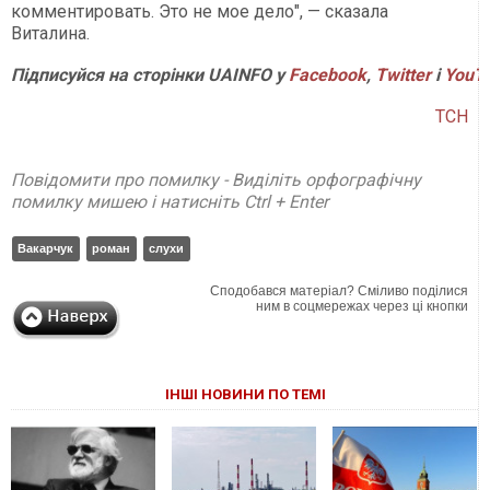
комментировать. Это не мое дело", — сказала
Виталина.
Підписуйся на сторінки UAINFO у
Facebook
,
Twitter
і
YouT
ТСН
Повідомити про помилку - Виділіть орфографічну
помилку мишею і натисніть Ctrl + Enter
Вакарчук
роман
слухи
Сподобався матеріал? Сміливо поділися
ним в соцмережах через ці кнопки
ІНШІ НОВИНИ ПО ТЕМІ