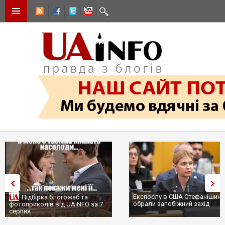
Експослу в США Стефанішині
Підбірка блогожаб та
обрали запобіжний захід
фотоприколів від UAINFO за 7
серпня