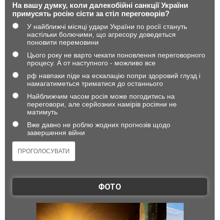
На вашу думку, коли далекобійні санкції України
примусять росію сісти за стіл переговорів?
У найближчі місяці удари України по росії стануть
настільки болючими, що агресору доведеться
поновити перемовини
Цього року не варто чекати поновлення переговорного
процесу. А от наступного - можливо все
рф навпаки піде на ескалацію попри здоровий глузд і
намагатиметься триматися до останнього
Найближчим часом росія може погодитись на
переговори, але серйозних намірів росіяни не
матимуть
Вже давно не роблю жодних прогнозів щодо
завершення війни
ФОТО