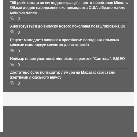
"65 років ніколи не виглядали краще", - фото-привітання Мішель
Обами до дня народження екс-президента США зібрало майже
мільйон лайків
0
Audi готується до випуску нового покоління позашляховика Q8
0
Рецепт молодості виявився простішим: володіння кількома
мовами омолоджує мозок на десяток років
0
Неймар влаштував конфлікт після перемоги "Сантоса". ВІДЕО
0
Достатньо було погладити: лемури на Мадагаскарі стали
жертвами людського вірусу
0