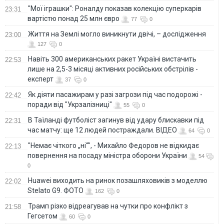
"Мої іграшки": Роналду показав колекцію суперкарів
23:31
вартістю понад 25 млн євро
77
0
Життя на Землі могло виникнути двічі, – дослідження
23:00
127
0
Навіть 300 американських ракет Україні вистачить
22:53
лише на 2,5-3 місяці активних російських обстрілів -
експерт
37
0
Як діяти пасажирам у разі загрози під час подорожі -
22:42
поради від "Укрзалізниці"
55
0
В Таїланді футболіст загинув від удару блискавки під
22:31
час матчу: ще 12 людей постраждали. ВІДЕО
64
0
"Немає чіткого „ні“", - Михайло Федоров не відкидає
22:13
повернення на посаду міністра оборони України
54
0
Huawei виходить на ринок позашляховиків з моделлю
22:02
Stelato G9. ФОТО
162
0
Трамп різко відреагував на чутки про конфлікт з
21:58
Гегсетом
60
0