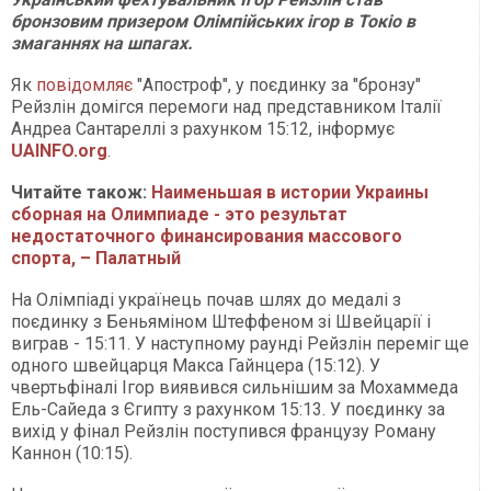
бронзовим призером Олімпійських ігор в Токіо в
змаганнях на шпагах.
Як
повідомляє
"Апостроф", у поєдинку за "бронзу"
Рейзлін домігся перемоги над представником Італії
Андреа Сантареллі з рахунком 15:12, інформує
UAINFO.org
.
Читайте також:
Наименьшая в истории Украины
сборная на Олимпиаде - это результат
недостаточного финансирования массового
спорта, – Палатный
На Олімпіаді українець почав шлях до медалі з
поєдинку з Беньяміном Штеффеном зі Швейцарії і
виграв - 15:11. У наступному раунді Рейзлін переміг ще
одного швейцарця Макса Гайнцера (15:12). У
чвертьфіналі Ігор виявився сильнішим за Мохаммеда
Ель-Сайеда з Єгипту з рахунком 15:13. У поєдинку за
вихід у фінал Рейзлін поступився французу Роману
Каннон (10:15).