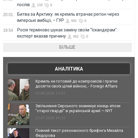
послів
133
0
Битва за Арктику: як кремль втрачає регіон через
20:01
імперські амбіції, – ГУР
591
0
Росія терміново шукає заміну своїм "Іскандерам":
19:54
експерт вказав причину
452
0
БІЛЬШЕ
АНАЛІТИКА
Кремль не готовий до компромісів і прагне
досягти своїх цілей війною, - Foreign Affairs
03.08.2026 13:02
Звільнення Сирського знаменує кінець епохи
"старої гвардії" в українській армії — NYT
23.07.2026 10:32
Повний текст резонансного брифінга Михайла
Федорова