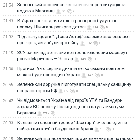
Зеленський анонсував звільнення через ситуацію із
21:54
водою в Марганці
64
0
В Україні розподіляти електроенергію будуть по-
21:43
новому: Шмигаль розкрив деталі
114
0
"Я доначу щодня": Даша Астаф'єва різко висловилася
21:32
про зірок, які забули про війну
102
0
ЗСУ взяли під вогневий контроль ключовий маршрут
21:15
росіян Маріуполь — Чонгар
149
0
Прогноз: 9-го серпня дихати легко свіжим повітрям
21:00
можна буде повсюди в Україні
147
0
Зеленський доручив підготувати спеціальну санкційну
20:55
операцію проти РФ
65
0
Чи відмовиться Україна від героїв УПА та Бандери
20:42
заради ЄС: посол у Польщі відповів на ультиматуми
Варшави
295
0
Колишній головний тренер "Шахтаря" очолив один із
20:33
найкращих клубів Саудівської Аравії
91
0
Зеленський підписав укази про звільнення ще чотирьох
20:15