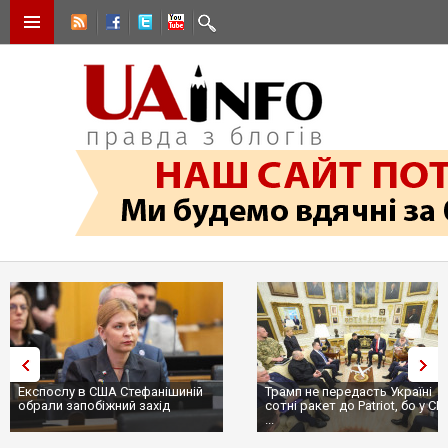
Експослу в США Стефанішиній
Трамп не передасть Україні
обрали запобіжний захід
сотні ракет до Patriot, бо у С
...