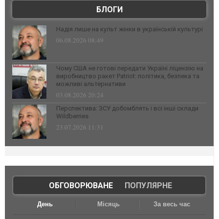
БЛОГИ
Надія лише на культ жінки в українській культурі
06.08.2026 08:49
Чому США не готові передати Україні ліцензію на
виробництво ракет Patriot: політика, безпека та
можливі альтернативи
03.08.2026 20:24
Перспектива: ЗСУ добомблять і всі інші склади
Wildberries
23.07.2026 11:31
ОБГОВОРЮВАНЕ
|
ПОПУЛЯРНЕ
День
Місяць
За весь час