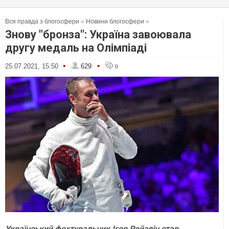
Вся правда з блогосфери
»
Новини блогосфери
»
Знову "бронза": Україна завоювала
другу медаль на Олімпіаді
•
•
25.07.2021, 15:50
629
0
Український фехтувальник Ігор Рейзлін став