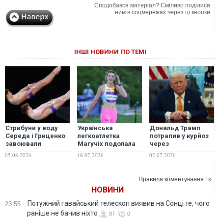
Сподобався матеріал? Сміливо поділися
ним в соцмережах через ці кнопки
ІНШІ НОВИНИ ПО ТЕМІ
Стрибуни у воду
Українська
Дональд Трамп
Середа і Гриценко
легкоатлетка
потрапив у курйоз
завоювали
Магучіх подолала
через
"бронзу"
2,01 м й завоювала
неоднозначний
05.08.2026
18.07.2026
02.07.2026
чемпіонату Європи
срібло Діамантової
жарт про
ліги в Лондоні
нагородження
себе та своїх синів
Правила коментування ! »
НОВИНИ
Потужний гавайський телескоп виявив на Сонці те, чого
23:55
раніше не бачив ніхто
97
0