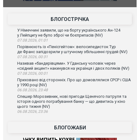
губернатор регіону заявив про наймасштабнішу
"Сантоса".
атаку. ВІДЕО
БЛОГОСТРІЧКА
У Німеччині заявили, що на борту українського Ан-124
у Лейпцигу не було зброї чи боєприпасів (NV)
07.08.2026, 01:01
Порівнюють із «Пенісгейтом»: велосипедисток Тур
де Франс запідозрили у штучному збільшенні грудей (NV)
07.08.2026, 00:31
Називав «бандерівцями». У Гданську чоловік через
«східний акцент» накинувся на українця і двох поляків (NV)
07.08.2026, 00:01
Приховано від сторонніх. Про що домовлялися СРСР і США
у 1990 році (NV)
06.08.2026, 23:48
Слешер Морозивник, нові пригоди Щенячого патруля та
історія одного пограбування банку — що дивитись у кіно
цього тижня (NV)
06.08.2026, 23:36
БЛОГОЖАБИ