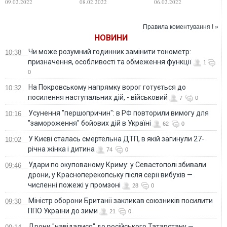
09.02.2022
08.02.2022
06.02.2022
больше не будет
дипломат
существовать –
рассказал, что
Байден
ждет СП-2 в случае
Правила коментування ! »
агрессии РФ
НОВИНИ
против Украины
Чи може розумний годинник замінити тонометр:
10:38
призначення, особливості та обмеження функції
1
0
На Покровському напрямку ворог готується до
10:32
посилення наступальних дій, - військовий
7
0
Усунення "першопричин": в РФ повторили вимогу для
10:16
"замороження" бойових дій в Україні
62
0
У Києві сталась смертельна ДТП, в якій загинули 27-
10:02
річна жінка і дитина
74
0
Удари по окупованому Криму: у Севастополі збивали
09:46
дрони, у Красноперекопську після серії вибухів —
численні пожежі у промзоні
28
0
Міністр оборони Британії закликав союзників посилити
09:30
ППО України до зими
21
0
Дрони "навідалися" до російського Татарстану —