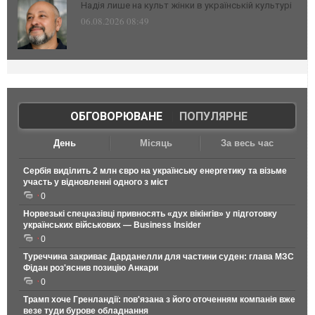
Надія лише на культ жінки в українській культурі
06.08.2026 08:49
ОБГОВОРЮВАНЕ
|
ПОПУЛЯРНЕ
День
Місяць
За весь час
Сербія виділить 2 млн євро на українську енергетику та візьме
участь у відновленні одного з міст
0
Норвезькі спецназівці привносять «дух вікінгів» у підготовку
українських військових — Business Insider
0
Туреччина закриває Дарданелли для частини суден: глава МЗС
Фідан роз'яснив позицію Анкари
0
Трамп хоче Гренландії: пов'язана з його оточенням компанія вже
везе туди бурове обладнання