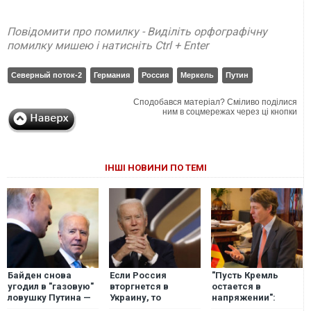
Повідомити про помилку - Виділіть орфографічну
помилку мишею і натисніть Ctrl + Enter
Северный поток-2
Германия
Россия
Меркель
Путин
Сподобався матеріал? Сміливо поділися
ним в соцмережах через ці кнопки
ІНШІ НОВИНИ ПО ТЕМІ
Байден снова
Если Россия
"Пусть Кремль
угодил в "газовую"
вторгнется в
остается в
ловушку Путина —
Украину, то
напряжении":
Daily Express
"Северный поток-2"
немецкий