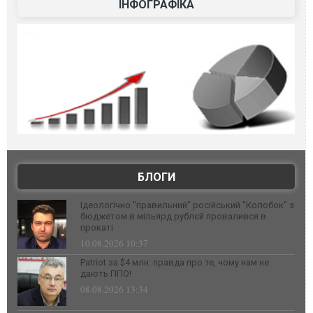
ІНФОГРАФІКА
БЛОГИ
Ідеологічно "правильний" російський "Колобок" з
бюджетом в мільярд рублєй провалився в
прокаті
10.08.2026 10:37
Patriot за $4 млн: правда про те, чому нам не
дають ППО!
08.08.2026 13:34