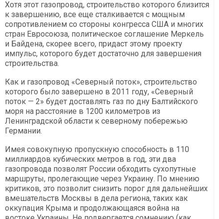
Хотя этот газопровод, строительство которого близится
к завершению, все еще сталкивается с мощным
сопротивлением со стороны конгресса США и многих
стран Евросоюза, политическое соглашение Меркель
и Байдена, скорее всего, придаст этому проекту
импульс, которого будет достаточно для завершения
строительства.
Как и газопровод «Северный поток», строительство
которого было завершено в 2011 году, «Северный
поток — 2» будет доставлять газ по дну Балтийского
моря на расстояние в 1200 километров из
Ленинградской области к северному побережью
Германии.
Имея совокупную пропускную способность в 110
миллиардов кубических метров в год, эти два
газопровода позволят России обходить сухопутные
маршруты, пролегающие через Украину. По мнению
критиков, это позволит снизить порог для дальнейших
вмешательств Москвы в дела региона, таких как
оккупация Крыма и продолжающаяся война на
востоке Украины. Не подвергается сомнению (как