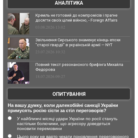
АНАЛІТИКА
Кремль не готовий до компромісів і прагне
досягти своїх цілей війною, - Foreign Affairs
03.08.2026 13:02
Звільнення Сирського знаменує кінець епохи
"старої гвардії" в українській армії — NYT
23.07.2026 10:32
Повний текст резонансного брифінга Михайла
Федорова
18.07.2026 09:27
ОПИТУВАННЯ
На вашу думку, коли далекобійні санкції України
примусять росію сісти за стіл переговорів?
У найближчі місяці удари України по росії стануть
настільки болючими, що агресору доведеться
поновити перемовини
Цього року не варто чекати поновлення переговорного