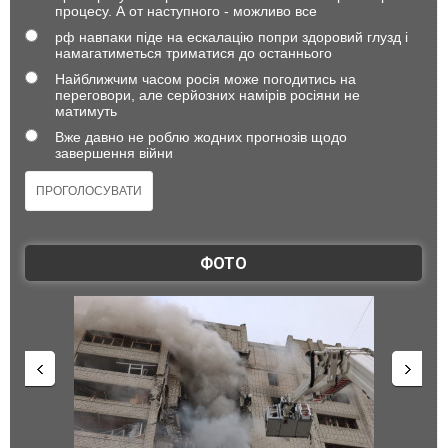
процесу. А от наступного - можливо все
рф навпаки піде на ескалацію попри здоровий глузд і
намагатиметься триматися до останнього
Найближчим часом росія може погодитись на
переговори, але серйозних намірів росіяни не
матимуть
Вже давно не роблю жодних прогнозів щодо
завершення війни
ФОТО