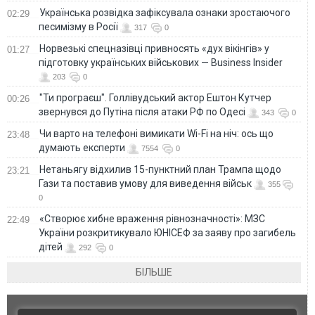
Українська розвідка зафіксувала ознаки зростаючого
02:29
песимізму в Росії
317
0
Норвезькі спецназівці привносять «дух вікінгів» у
01:27
підготовку українських військових — Business Insider
203
0
"Ти програєш". Голлівудський актор Ештон Кутчер
00:26
звернувся до Путіна після атаки РФ по Одесі
343
0
Чи варто на телефонi вимикати Wi-Fi на ніч: ось що
23:48
думають експерти
7554
0
Нетаньягу відхилив 15-пунктний план Трампа щодо
23:21
Гази та поставив умову для виведення військ
355
0
«Створює хибне враження рівнозначності»: МЗС
22:49
України розкритикувало ЮНІСЕФ за заяву про загибель
дітей
292
0
БІЛЬШЕ