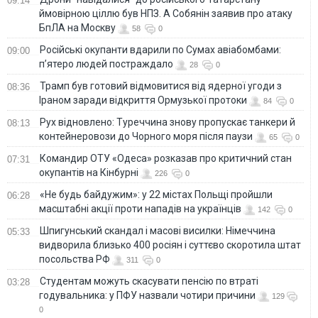
09:14
ймовірною ціллю був НПЗ. А Собянін заявив про атаку
БпЛА на Москву
58
0
Російські окупанти вдарили по Сумах авіабомбами:
09:00
п’ятеро людей постраждало
28
0
Трамп був готовий відмовитися від ядерної угоди з
08:36
Іраном заради відкриття Ормузької протоки
84
0
Рух відновлено: Туреччина знову пропускає танкери й
08:13
контейнеровози до Чорного моря після паузи
65
0
Командир ОТУ «Одеса» розказав про критичний стан
07:31
окупантів на Кінбурні
226
0
«Не будь байдужим»: у 22 містах Польщі пройшли
06:28
масштабні акції проти нападів на українців
142
0
Шпигунський скандал і масові висилки: Німеччина
05:33
видворила близько 400 росіян і суттєво скоротила штат
посольства РФ
311
0
Студентам можуть скасувати пенсію по втраті
03:28
годувальника: у ПФУ назвали чотири причини
129
0