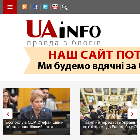
Трамп не передасть Україні
Вибух у ресторані в Москві:
сотні ракет до Patriot, бо у США
ціллю був головком ВКС Росії
...
пр...