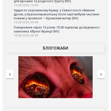
для врожаю та родючого ґрунту (NV)
10.08.2026, 10:00
Удари по окупованому Криму: у Севастополі збивали
дрони, у Красноперекопську після серії вибухів численні
пожежі у промзоні — Крымский ветер (NV)
10.08.2026, 09:48
Повернення через 13 років. ПСЖ підписав досвідченого
захисника збірної Франції (NV)
10.08.2026, 09:36
БЛОГОЖАБИ