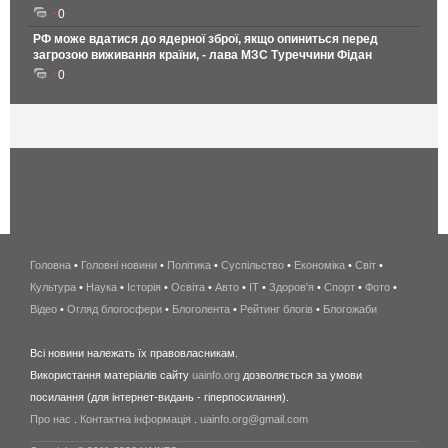
0
РФ може вдатися до ядерної зброї, якщо опиниться перед
загрозою виживання країни, - лава МЗС Туреччини Фідан
0
Головна
•
Головні новини
•
Політика
•
Суспільство
•
Економіка
беспроводной
•
Світ
•
Культура
•
Наука
•
Історія
•
Освіта
•
Авто
•
IT
•
Здоров'я
интернет
•
Спорт
•
Фото
•
Відео
•
Огляд блогосфери
•
Блоголента
•
Рейтинг блогів
киев
•
Блогожаби
и
Всі новини належать їх правовласникам.
область
Використання матеріалів сайту
uainfo.org
дозволяється за умови
wimax
посилання (для інтернет-видань - гіперпосилання).
интернет
Про нас
.
Контактна інформація
.
uainfo.org@gmail.com
в
киеве