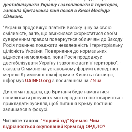
дестабілізувати Україну і захоплювати її територію,
заявила британська пані посол в Києві Мелінда
Сіммонс.
"Україна продовжує платити високу ціну за свою
сміливість, за те, що зважилася скористатися своїм
суверенним правом повернутися обличчям до Заходу.
Росія повинна поважати незалежність і територіальну
цілісність України. Повернення до нормальних
відносин неможливо, поки Росія продовжує
дестабілізувати Україну і захоплювати її територію", -
сказала Сіммонс на установчому форумі експертної
мережі Кримської платформи в Києві в п'ятницю,
інформує
UAINFO.org
з посиланням на
ZN.ua
.
Дипломат додала, що Британія буде намагатися
посилювати рішучість міжнародного співтовариства і
прикладати зусилля, щоб питання Криму постійно
залишався в фокусі.
Читайте також:
"Чорний хід" Кремля. Чим
відрізняється окупований Крим від ОРДЛО?