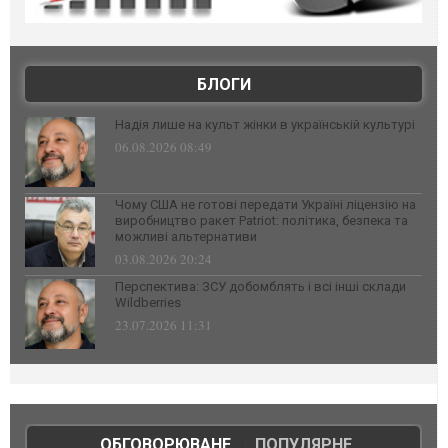
БЛОГИ
Надія лише на культ жінки в українській культурі
06.08.2026 08:49
Чому США не готові передати Україні ліцензію на
виробництво ракет Patriot: політика, безпека та
можливі альтернативи
03.08.2026 20:24
Перспектива: ЗСУ добомблять і всі інші склади
Wildberries
23.07.2026 11:31
ОБГОВОРЮВАНЕ
|
ПОПУЛЯРНЕ