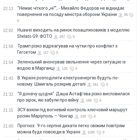
"Немає чіткого „ні“", - Михайло Федоров не відкидає
22:13
повернення на посаду міністра оборони України
95
0
Huawei виходить на ринок позашляховиків з моделлю
22:02
Stelato G9. ФОТО
297
0
Трамп різко відреагував на чутки про конфлікт з
21:58
Гегсетом
117
0
Зеленський анонсував звільнення через ситуацію із
21:54
водою в Марганці
125
0
В Україні розподіляти електроенергію будуть по-
21:43
новому: Шмигаль розкрив деталі
261
0
"Я доначу щодня": Даша Астаф'єва різко висловилася
21:32
про зірок, які забули про війну
165
0
ЗСУ взяли під вогневий контроль ключовий маршрут
21:15
росіян Маріуполь — Чонгар
228
0
Прогноз: 9-го серпня дихати легко свіжим повітрям
21:00
можна буде повсюди в Україні
1190
0