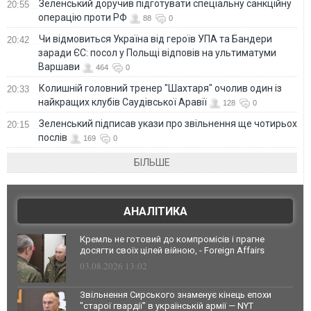
Зеленський доручив підготувати спеціальну санкційну
20:55
операцію проти РФ
88
0
Чи відмовиться Україна від героїв УПА та Бандери
20:42
заради ЄС: посол у Польщі відповів на ультиматуми
Варшави
464
0
Колишній головний тренер "Шахтаря" очолив один із
20:33
найкращих клубів Саудівської Аравії
128
0
Зеленський підписав укази про звільнення ще чотирьох
20:15
послів
169
0
БІЛЬШЕ
АНАЛІТИКА
Кремль не готовий до компромісів і прагне
досягти своїх цілей війною, - Foreign Affairs
03.08.2026 13:02
Звільнення Сирського знаменує кінець епохи
"старої гвардії" в українській армії — NYT