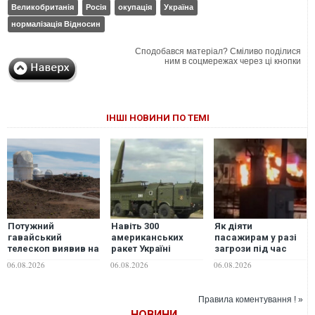
Великобританія
Росія
окупація
Україна
нормалізація Відносин
Сподобався матеріал? Сміливо поділися
ним в соцмережах через ці кнопки
ІНШІ НОВИНИ ПО ТЕМІ
Потужний
Навіть 300
Як діяти
гавайський
американських
пасажирам у разі
телескоп виявив на
ракет Україні
загрози під час
Сонці те, чого
вистачить лише на
подорожі - поради
06.08.2026
06.08.2026
06.08.2026
раніше не бачив
2,5-3 місяці
від "Укрзалізниці"
ніхто
активних
російських
Правила коментування ! »
обстрілів - експерт
НОВИНИ