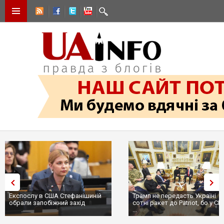
Експослу в США Стефанішиній
Трамп не передасть Україні
обрали запобіжний захід
сотні ракет до Patriot, бо у С
...