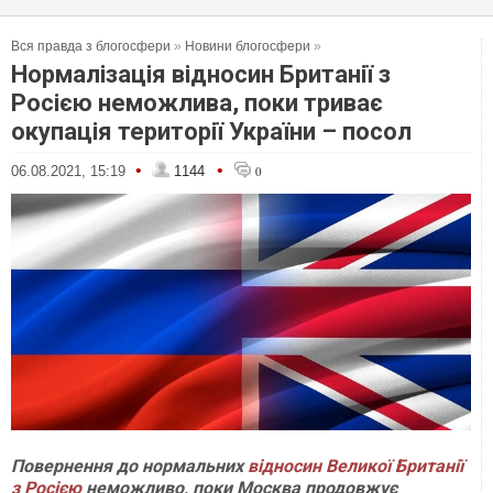
Вся правда з блогосфери
»
Новини блогосфери
»
Нормалізація відносин Британії з
Росією неможлива, поки триває
окупація території України – посол
•
•
06.08.2021, 15:19
1144
0
Повернення до нормальних
відносин Великої Британії
з Росією
неможливо, поки Москва продовжує