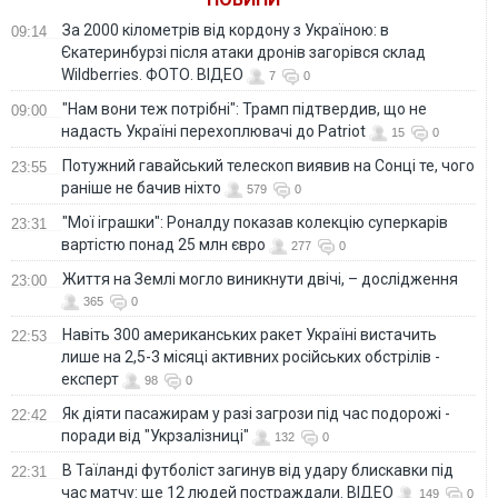
За 2000 кілометрів від кордону з Україною: в
09:14
Єкатеринбурзі після атаки дронів загорівся склад
Wildberries. ФОТО. ВІДЕО
7
0
"Нам вони теж потрібні": Трамп підтвердив, що не
09:00
надасть Україні перехоплювачі до Patriot
15
0
Потужний гавайський телескоп виявив на Сонці те, чого
23:55
раніше не бачив ніхто
579
0
"Мої іграшки": Роналду показав колекцію суперкарів
23:31
вартістю понад 25 млн євро
277
0
Життя на Землі могло виникнути двічі, – дослідження
23:00
365
0
Навіть 300 американських ракет Україні вистачить
22:53
лише на 2,5-3 місяці активних російських обстрілів -
експерт
98
0
Як діяти пасажирам у разі загрози під час подорожі -
22:42
поради від "Укрзалізниці"
132
0
В Таїланді футболіст загинув від удару блискавки під
22:31
час матчу: ще 12 людей постраждали. ВІДЕО
149
0