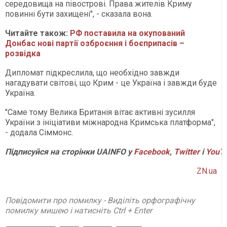
середовища на півострові. Права жителів Криму
повинні бути захищені", - сказала вона.
Читайте також:
РФ поставила на окупований
Донбас нові партії озброєння і боєприпасів –
розвідка
Дипломат підкреслила, що необхідно завжди
нагадувати світові, що Крим - це Україна і завжди буде
Україна.
"Саме тому Велика Британія вітає активні зусилля
України з ініціативи міжнародна Кримська платформа",
- додала Сіммонс.
Підписуйся на сторінки UAINFO у
Facebook
,
Twitter
і
YouT
ZN.ua
Повідомити про помилку - Виділіть орфографічну
помилку мишею і натисніть Ctrl + Enter