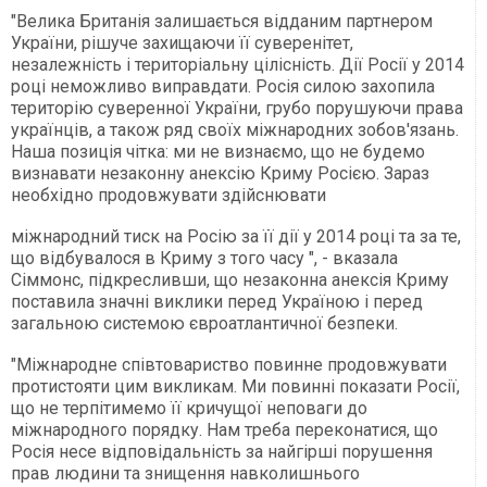
"Велика Британія залишається відданим партнером
України, рішуче захищаючи її суверенітет,
незалежність і територіальну цілісність. Дії Росії у 2014
році неможливо виправдати. Росія силою захопила
територію суверенної України, грубо порушуючи права
українців, а також ряд своїх міжнародних зобов'язань.
Наша позиція чітка: ми не визнаємо, що не будемо
визнавати незаконну анексію Криму Росією. Зараз
необхідно продовжувати здійснювати
міжнародний тиск на Росію за її дії у 2014 році та за те,
що відбувалося в Криму з того часу ", - вказала
Сіммонс, підкресливши, що незаконна анексія Криму
поставила значні виклики перед Україною і перед
загальною системою євроатлантичної безпеки.
"Міжнародне співтовариство повинне продовжувати
протистояти цим викликам. Ми повинні показати Росії,
що не терпітимемо її кричущої неповаги до
міжнародного порядку. Нам треба переконатися, що
Росія несе відповідальність за найгірші порушення
прав людини та знищення навколишнього