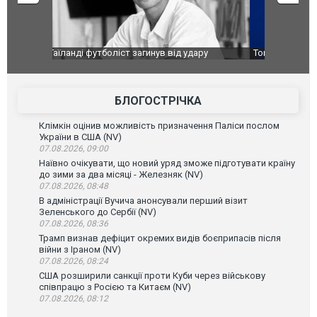
ару
Топпосадовцю Повітряних Сил вручили нову
Сили оборо
ей
підозру
губернатор
атаку. ВІД
БЛОГОСТРІЧКА
Клімкін оцінив можливість призначення Паліси послом
України в США (NV)
07.08.2026, 09:00
Наївно очікувати, що новий уряд зможе підготувати країну
до зими за два місяці - Железняк (NV)
07.08.2026, 08:48
В адміністрації Вучича анонсували перший візит
Зеленського до Сербії (NV)
07.08.2026, 08:36
Трамп визнав дефіцит окремих видів боєприпасів після
війни з Іраном (NV)
07.08.2026, 08:24
США розширили санкції проти Куби через військову
співпрацю з Росією та Китаєм (NV)
07.08.2026, 08:12