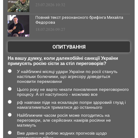
23.07.2026 10:32
Повний текст резонансного брифінга Михайла
Федорова
18.07.2026 09:27
ОПИТУВАННЯ
На вашу думку, коли далекобійні санкції України
примусять росію сісти за стіл переговорів?
У найближчі місяці удари України по росії стануть
настільки болючими, що агресору доведеться
поновити перемовини
Цього року не варто чекати поновлення переговорного
процесу. А от наступного - можливо все
рф навпаки піде на ескалацію попри здоровий глузд і
намагатиметься триматися до останнього
Найближчим часом росія може погодитись на
переговори, але серйозних намірів росіяни не
матимуть
Вже давно не роблю жодних прогнозів щодо