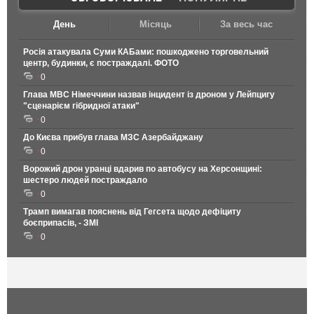
День
Місяць
За весь час
Росія атакувала Суми КАБами: пошкоджено торговельний
центр, будинки, є постраждалі. ФОТО
0
Глава МВС Німеччини назвав інцидент із дроном у Лейпцигу
"сценарієм гібридної атаки"
0
До Києва прибув глава МЗС Азербайджану
0
Ворожий дрон уранці вдарив по автобусу на Херсонщині:
шестеро людей постраждало
0
Трамп вимагав пояснень від Гегсета щодо дефіциту
боєприпасів, - ЗМІ
0