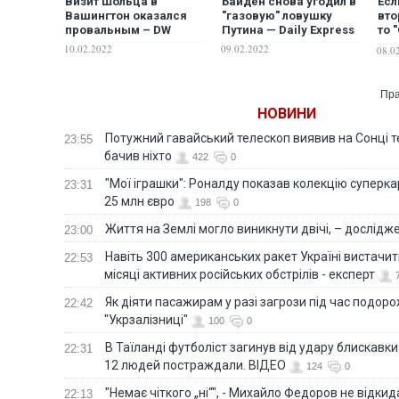
Визит Шольца в
Байден снова угодил в
Есл
Вашингтон оказался
"газовую" ловушку
вто
провальным – DW
Путина — Daily Express
то 
бол
10.02.2022
09.02.2022
08.0
сущ
Ба
Пра
НОВИНИ
Потужний гавайський телескоп виявив на Сонці те
23:55
бачив ніхто
422
0
"Мої іграшки": Роналду показав колекцію суперка
23:31
25 млн євро
198
0
Життя на Землі могло виникнути двічі, – дослідж
23:00
Навіть 300 американських ракет Україні вистачит
22:53
місяці активних російських обстрілів - експерт
Як діяти пасажирам у разі загрози під час подорож
22:42
"Укрзалізниці"
100
0
В Таїланді футболіст загинув від удару блискавки
22:31
12 людей постраждали. ВІДЕО
124
0
"Немає чіткого „ні“", - Михайло Федоров не відки
22:13