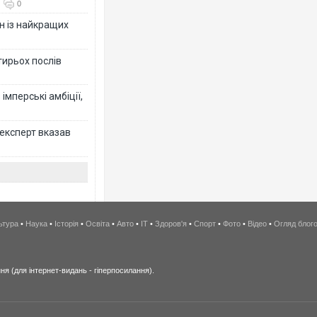
0
н із найкращих
тирьох послів
імперські амбіції,
 експерт вказав
ьтура
•
Наука
•
Історія
•
Освіта
•
Авто
•
IT
•
Здоров'я
•
Спорт
•
Фото
•
Відео
•
Огляд блог
я (для інтернет-видань - гіперпосилання).