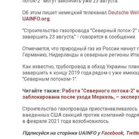
поток-2" могут закончить уже 23 августа.
Об этом пишет немецкий телеканал
Deutsche Wel
UAINFO.org
.
"Строительство газопровода "Северный поток-2" 
завершить 23 августа," - говорится в сообщении.
Отмечается, что природный газ из России начнут 
Германию, Нидерланды и северные регионы Ита
Как известно, трубопровод в обход Украины пла
завершить к концу 2019 года рядом с уже имею
"Северным потоком-1".
Читайте также:
Работа "Северного потока-2"
заблокирована после ухода Меркель, – экспер
Строительство газопровода приостанавливалось 
введенных США санкций против компаний-подря
в феврале 2021 года возобновилось.
Підписуйся на сторінки UAINFO у
Facebook
,
Twitt