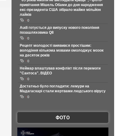
"65 років ніколи не виглядали краще", - фото-
привітання Мішель Обами до дня народження
екс-президента США зібрало майже мільйон
лайків
0
Audi готується до випуску нового покоління
позашляховика Q8
0
Рецепт молодості виявився простішим:
володіння кількома мовами омолоджує мозок
на десяток років
0
Неймар влаштував конфлікт після перемоги
"Сантоса". ВІДЕО
0
Достатньо було погладити: лемури на
Мадагаскарі стали жертвами людського вірусу
0
ФОТО