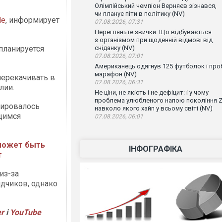
Олімпійський чемпіон Верняєв зізнався,
чи планує піти в політику (NV)
le
, информирует
07.08.2026, 07:31
Перегляньте звички. Що відбувається
з організмом при щоденній відмові від
планируется
сніданку (NV)
07.08.2026, 07:01
Американець одягнув 125 футболок і проб
марафон (NV)
перекачивать в
07.08.2026, 06:31
лии.
Не ціни, не якість і не дефіцит: і у чому
проблема улюбленого напою покоління Z
нировалось
навколо якого хайп у всьому світі (NV)
щимся
07.08.2026, 06:01
 может быть
ІНФОГРАФІКА
т
из-за
дчиков, однако
er
і
YouTube