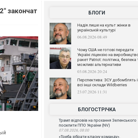
2" закончат
БЛОГИ
Надія лише на культ жінки в
українській культурі
06.08.2026 08:49
Чому США не готові передати
Україні ліцензію на виробництв
ракет Patriot: політика, безпека 
можливі альтернативи
03.08.2026 20:24
Перспектива: ЗСУ добомблять і
всі інші склади Wildberries
23.07.2026 11:31
БЛОГОСТРІЧКА
Трамп відповів на прохання Зеленського
посилити ППО України (NV)
07.08.2026, 08:00
ный
«Треба зібрати класну команду».