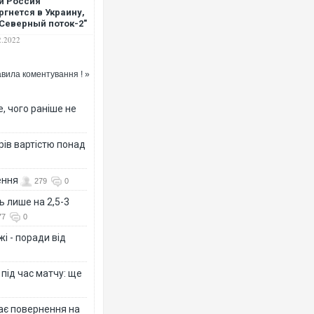
и Россия
ргнется в Украину,
"Северный поток-2"
ьше не будет
2.2022
ествовать –
йден
вила коментування ! »
Росія атакувала Суми К
торговельний центр, буди
, чого раніше не
ФОТО
рів вартістю понад
ення
279
0
ь лише на 2,5-3
77
0
і - поради від
 під час матчу: ще
Топпосадовцю Повітряни
підозру
дає повернення на