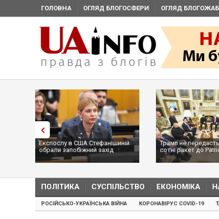
ГОЛОВНА
ОГЛЯД БЛОГОСФЕРИ
ОГЛЯД БЛОГОЖАБ
Експослу в США Стефанішиній
Трамп не передасть
обрали запобіжний захід
сотні ракет до Patri
...
ПОЛІТИКА
СУСПІЛЬСТВО
ЕКОНОМІКА
Н
РОСІЙСЬКО-УКРАЇНСЬКА ВІЙНА
КОРОНАВІРУС COVID-19