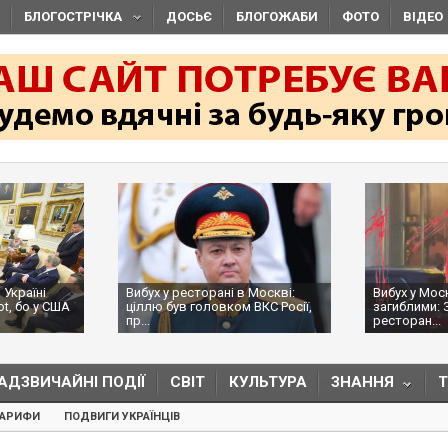
БЛОГОСТРІЧКА
ДОСЬЄ
БЛОГОЖАБИ
ФОТО
ВІДЕО
 Україні
Вибух у ресторані в Москві:
Вибух у Мос
ot, бо у США
ціллю був головком ВКС Росії,
загиблими: 
пр...
ресторан...
АДЗВИЧАЙНІ ПОДІЇ
СВІТ
КУЛЬТУРА
ЗНАННЯ
ТАРИФИ
ПОДВИГИ УКРАЇНЦІВ