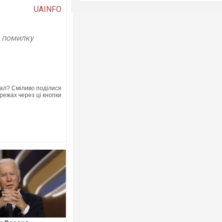
UAINFO
у помилку
ал? Сміливо поділися
режах через ці кнопки