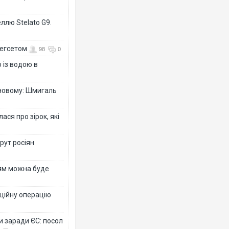
ллю Stelato G9.
Гегсетом
98
0
 із водою в
-новому: Шмигаль
ся про зірок, які
рут росіян
рям можна буде
ційну операцію
и заради ЄС: посол