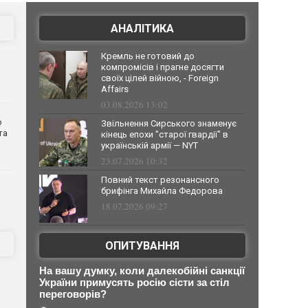
АНАЛІТИКА
Кремль не готовий до
компромісів і прагне досягти
своїх цілей війною, - Foreign
Affairs
03.08.2026 13:02
о
Звільнення Сирського знаменує
та
кінець епохи "старої гвардії" в
українській армії — NYT
23.07.2026 10:32
Повний текст резонансного
брифінга Михайла Федорова
18.07.2026 09:27
ОПИТУВАННЯ
На вашу думку, коли далекобійні санкції
України примусять росію сісти за стіл
переговорів?