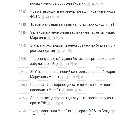
посаду міністра оборони України
82
0
Huawei виходить на ринок позашляховиків з моде
22:02
ФОТО
268
0
Трамп різко відреагував на чутки про конфлікт з 
21:58
Зеленський анонсував звільнення через ситуацію
21:54
Марганці
96
0
В Україні розподіляти електроенергію будуть по
21:43
розкрив деталі
220
0
"Я доначу щодня": Даша Астаф'єва різко висловила
21:32
забули про війну
144
0
ЗСУ взяли під вогневий контроль ключовий марш
21:15
Маріуполь — Чонгар
199
0
Прогноз: 9-го серпня дихати легко свіжим повіт
21:00
повсюди в Україні
1048
0
Зеленський доручив підготувати спеціальну санк
20:55
проти РФ
81
0
Чи відмовиться Україна від героїв УПА та Бандер
20:42