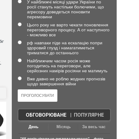
У найближчі місяці удари України по
росії стануть настільки болючими, що
агресору доведеться поновити
перемовини
Цього року не варто чекати поновлення
переговорного процесу. А от наступного
- можливо все
іг
рф навпаки піде на ескалацію попри
здоровий глузд і намагатиметься
триматися до останнього
Найближчим часом росія може
,
погодитись на переговори, але
серйозних намірів росіяни не матимуть
Вже давно не роблю жодних прогнозів
щодо завершення війни
ОБГОВОРЮВАНЕ
|
ПОПУЛЯРНЕ
День
Місяць
За весь час