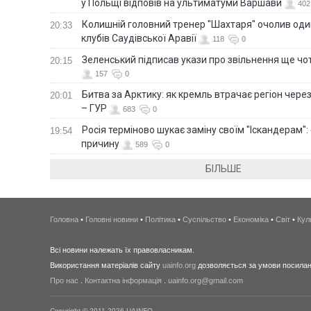
у Польщі відповів на ультиматуми Варшави
402
Колишній головний тренер "Шахтаря" очолив оди
20:33
клубів Саудівської Аравії
118
0
Зеленський підписав укази про звільнення ще чо
20:15
157
0
Битва за Арктику: як кремль втрачає регіон через 
20:01
– ГУР
683
0
Росія терміново шукає заміну своїм "Іскандерам":
19:54
причину
589
0
БІЛЬШЕ
Головна
•
Головні новини
•
Політика
•
Суспільство
•
Економіка
•
Світ
•
Кул
Всі новини належать їх правовласникам.
Використання матеріалів сайту
uainfo.org
дозволяється за умови посиланн
Про нас
.
Контактна інформація
.
uainfo.org@gmail.com
Copyright © 2011-2026 UAINFO.