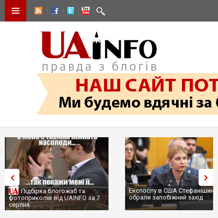
Експослу в США Стефанішині
Підбірка блогожаб та
обрали запобіжний захід
фотоприколів від UAINFO за 7
серпня