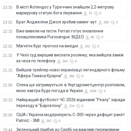
В місті Аспендос у Туреччині знайшли 2,2-метрову
23:30
мармурову статую бога лікування
72
0
Брат Анджеліни Джолі зробив камінг-аут
23:02
268
0
Вже вивели на тести: Ferrari готує оновлення
22:33
позашляховика Purosangue. ВІДЕО
80
0
Магнітні бурі: прогноз на вихідні
22:02
152
0
У Чехії суд вирішив вислати росіянку, яка вийшла заміж
21:32
за чеха по телефону
264
0
Вийшов трейлер нової екранізації легендарного фільму
21:15
"Афера Томаса Крауна"
366
0
Спека ще затримується: в Укргідрометцентрі розповіли,
21:00
якою завтра буде погода в Україні
1556
0
Найкращий футболіст ЧС-2026 відмовив "Реалу" заради
20:33
переходу в "Барселону"
234
0
США і Україна модернізують С-300 через дефіцит ракет
20:00
Patriot, - ЗМІ
262
0
Зеленський прибув до Сербії на важливі перемовини
19:44