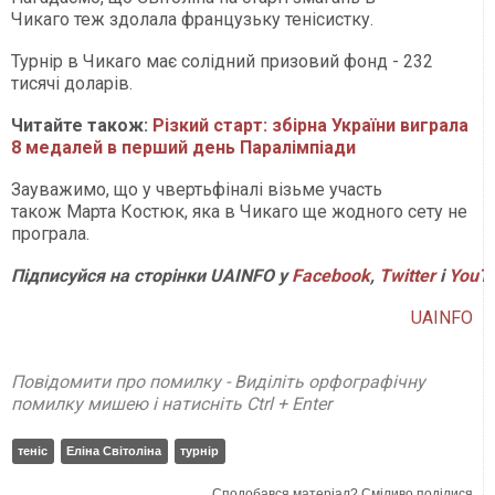
Чикаго теж здолала французьку тенісистку.
Турнір в Чикаго має солідний призовий фонд - 232
тисячі доларів.
Читайте також:
Різкий старт: збірна України виграла
8 медалей в перший день Паралімпіади
Зауважимо, що у чвертьфіналі візьме участь
також Марта Костюк, яка в Чикаго ще жодного сету не
програла.
Підписуйся на сторінки UAINFO у
Facebook
,
Twitter
і
YouT
UAINFO
Повідомити про помилку - Виділіть орфографічну
помилку мишею і натисніть Ctrl + Enter
теніс
Еліна Світоліна
турнір
Сподобався матеріал? Сміливо поділися