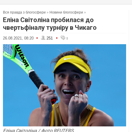
Вся правда з блогосфери
»
Новини блогосфери
»
Еліна Світоліна пробилася до
чвертьфіналу турніру в Чикаго
•
•
26.08.2021, 08:20
251
1
Еліна Світоліна / фото REUTERS