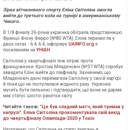
Зірка вітчизняного спорту Еліна Світоліна змогла
вийти до третього кола на турнірі в американському
Чикаго.
В 1/8 фіналу 26-річна українка обіграла представницю
Франції Фіону Ферро (№80 WTA). Еліна перемогла у
двох сетах - 6:4, 6:4, інформує
UAINFO.org
з
посиланням на
УНІАН
.
Світоліна у чвертьфіналі теж зіграє проти
француженки. Крістіна Младеновіч (№57 WTA) спробує
завадити Еліні вийти до півфіналу. Зазначимо, що
Младеновіч двічі перемагала Світоліну у своїй кар'єрі
й поки що не поступалася жодного разу. Українка
мусить бути пильною і підтвердити, що вона не дарма
має статус шостої ракетки світу.
Читайте також:
"Це був сладний матч, який тримав у
напрузі". Еліна Світоліна прокоментувала свій вихід
до чвертьфіналу Олімпіади-2020 у Токіо
Нагадаємо, що Світоліна на старті змагань в