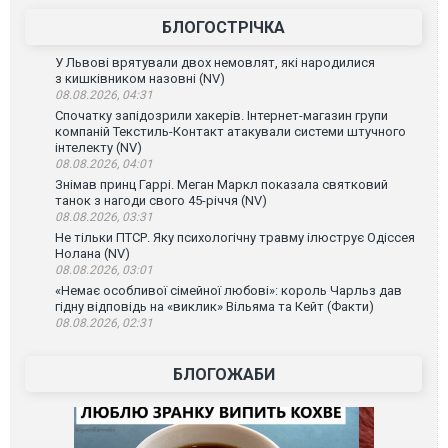
БЛОГОСТРІЧКА
У Львові врятували двох немовлят, які народилися
з кишківником назовні (NV)
08.08.2026, 04:31
Спочатку запідозрили хакерів. Інтернет-магазин групи
компаній Текстиль-Контакт атакували системи штучного
інтелекту (NV)
08.08.2026, 04:01
Знімав принц Гаррі. Меган Маркл показала святковий
танок з нагоди свого 45-річчя (NV)
08.08.2026, 03:31
Не тільки ПТСР. Яку психологічну травму ілюструє Одіссея
Нолана (NV)
08.08.2026, 03:01
«Немає особливої сімейної любові»: король Чарльз дав
гідну відповідь на «виклик» Вільяма та Кейт (Факти)
08.08.2026, 02:31
БЛОГОЖАБИ