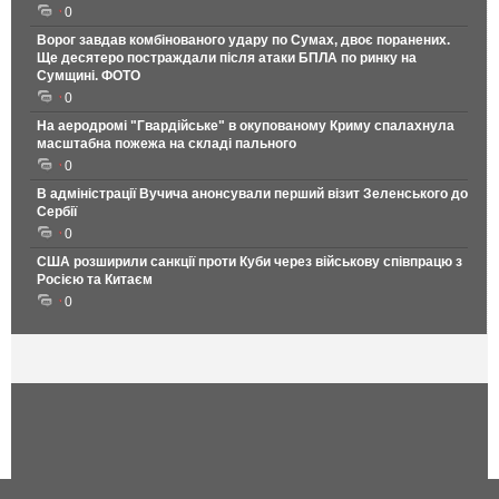
0
Ворог завдав комбінованого удару по Сумах, двоє поранених.
Ще десятеро постраждали після атаки БПЛА по ринку на
Сумщині. ФОТО
0
На аеродромі "Гвардійське" в окупованому Криму спалахнула
масштабна пожежа на складі пального
0
В адміністрації Вучича анонсували перший візит Зеленського до
Сербії
0
США розширили санкції проти Куби через військову співпрацю з
Росією та Китаєм
0