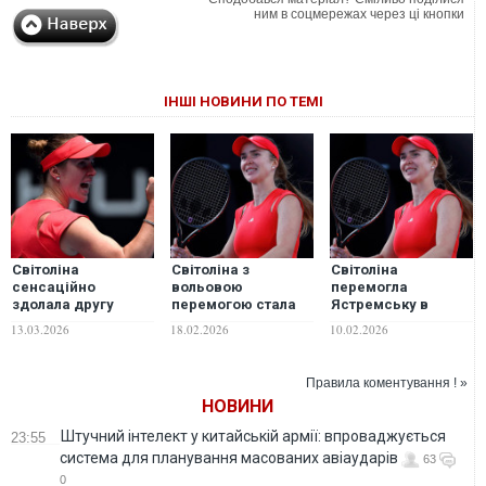
ним в соцмережах через ці кнопки
ІНШІ НОВИНИ ПО ТЕМІ
Світоліна
Світоліна з
Світоліна
сенсаційно
вольовою
перемогла
здолала другу
перемогою стала
Ястремську в
ракетку світу та
чвертьфіналісткою
українському дербі
13.03.2026
18.02.2026
10.02.2026
вийшла до
престижного
на престижному
півфіналу турніру у
турніру в ОАЕ.
турнірі в Досі
США. ВІДЕО
ВІДЕО
Правила коментування ! »
НОВИНИ
Штучний інтелект у китайській армії: впроваджується
23:55
система для планування масованих авіаударів
63
0