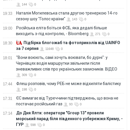
144
0
Наталія Могилевська стала другою тренеркою 14-го
19:33
сезону шоу "Голос країни"
143
0
Російська еліта боїться ФСБ, яка дедалі більше
19:00
виходить з-під контролю, - Bloomberg
271
0
Підбірка блогожаб та фотоприколів від UAINFO
18:30
за 7 серпня
11648
0
"Вони воюють, самі хочуть воювати, бо дурні": у
18:01
Чернівцях водія маршрутки звільнили після
зневажливих слів про українських захисників. ВІДЕО
309
0
Флеш розповів, чому РЕБ не може відхиляти балістику
17:44
198
0
ЄС вимагає від Туреччини підтверджень, що вона не
17:31
постачає російський газ
93
0
До Дня Ялти: оператори "Group 13" провели
17:14
морський парад біля південного узбережжя Криму, -
ГУР
598
0