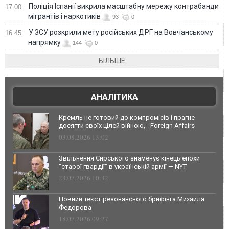
Поліція Іспанії викрила масштабну мережу контрабанди
17:00
мігрантів і наркотиків
93
0
У ЗСУ розкрили мету російських ДРГ на Вовчанському
16:45
напрямку
144
0
БІЛЬШЕ
АНАЛІТИКА
Кремль не готовий до компромісів і прагне
досягти своїх цілей війною, - Foreign Affairs
03.08.2026 13:02
Звільнення Сирського знаменує кінець епохи
"старої гвардії" в українській армії — NYT
23.07.2026 10:32
Повний текст резонансного брифінга Михайла
Федорова
18.07.2026 09:27