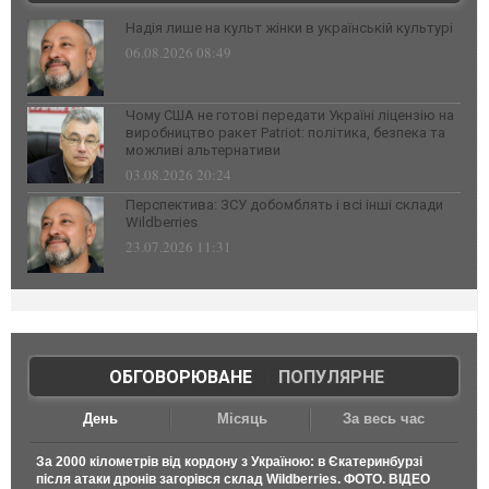
Надія лише на культ жінки в українській культурі
06.08.2026 08:49
Чому США не готові передати Україні ліцензію на
виробництво ракет Patriot: політика, безпека та
можливі альтернативи
03.08.2026 20:24
Перспектива: ЗСУ добомблять і всі інші склади
Wildberries
23.07.2026 11:31
ОБГОВОРЮВАНЕ
|
ПОПУЛЯРНЕ
День
Місяць
За весь час
За 2000 кілометрів від кордону з Україною: в Єкатеринбурзі
після атаки дронів загорівся склад Wildberries. ФОТО. ВІДЕО