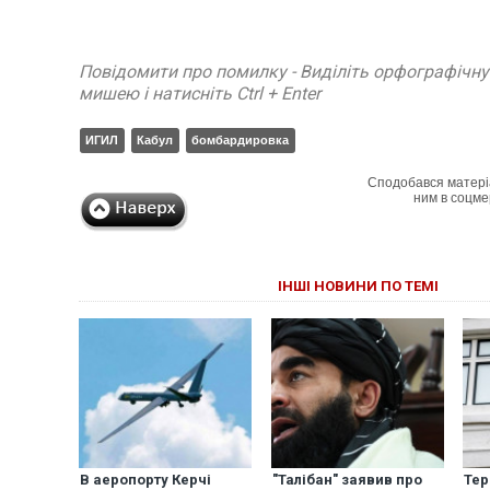
Повідомити про помилку - Виділіть орфографічн
мишею і натисніть Ctrl + Enter
ИГИЛ
Кабул
бомбардировка
Сподобався матері
ним в соцме
ІНШІ НОВИНИ ПО ТЕМІ
В аеропорту Керчі
"Талібан" заявив про
Тер