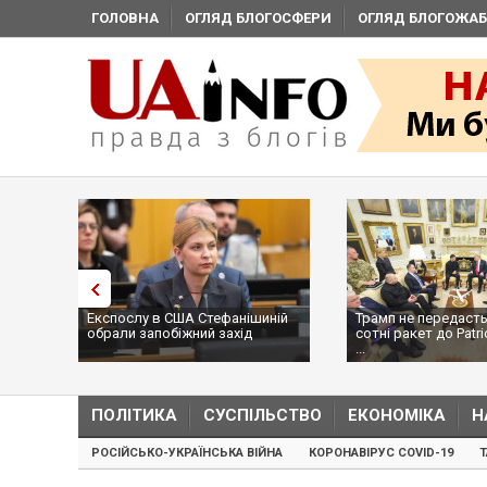
ГОЛОВНА
ОГЛЯД БЛОГОСФЕРИ
ОГЛЯД БЛОГОЖАБ
Експослу в США Стефанішиній
Трамп не передасть
обрали запобіжний захід
сотні ракет до Patri
...
ПОЛІТИКА
СУСПІЛЬСТВО
ЕКОНОМІКА
Н
РОСІЙСЬКО-УКРАЇНСЬКА ВІЙНА
КОРОНАВІРУС COVID-19