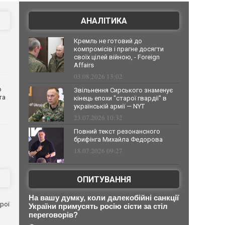
АНАЛІТИКА
Кремль не готовий до
компромісів і прагне досягти
своїх цілей війною, - Foreign
Affairs
03.08.2026 13:02
о
Звільнення Сирського знаменує
та
кінець епохи "старої гвардії" в
українській армії — NYT
23.07.2026 10:32
Повний текст резонансного
брифінга Михайла Федорова
18.07.2026 09:27
ОПИТУВАННЯ
На вашу думку, коли далекобійні санкції
рої
України примусять росію сісти за стіл
переговорів?