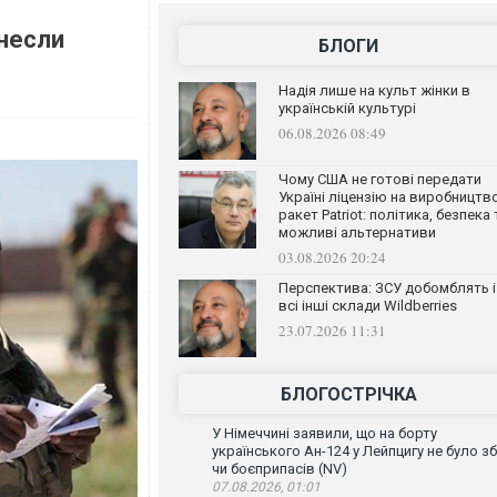
несли
БЛОГИ
Надія лише на культ жінки в
українській культурі
06.08.2026 08:49
Чому США не готові передати
Україні ліцензію на виробництв
ракет Patriot: політика, безпека 
можливі альтернативи
03.08.2026 20:24
Перспектива: ЗСУ добомблять і
всі інші склади Wildberries
23.07.2026 11:31
БЛОГОСТРІЧКА
У Німеччині заявили, що на борту
українського Ан-124 у Лейпцигу не було зб
чи боєприпасів (NV)
07.08.2026, 01:01