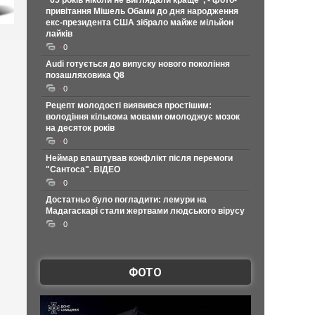
"65 років ніколи не виглядали краще", - фото-
привітання Мішель Обами до дня народження
екс-президента США зібрало майже мільйон
лайків
0
Audi готується до випуску нового покоління
позашляховика Q8
0
Рецепт молодості виявився простішим:
володіння кількома мовами омолоджує мозок
на десяток років
0
Неймар влаштував конфлікт після перемоги
"Сантоса". ВІДЕО
0
Достатньо було погладити: лемури на
Мадагаскарі стали жертвами людського вірусу
0
ФОТО