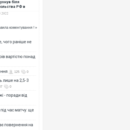
ухнув біля
ольства РФ в
улі: є жертви, в
9.2022
у числі дипломати
вила коментування ! »
, чого раніше не
рів вартістю понад
ення
125
0
ь лише на 2,5-3
37
0
і - поради від
 під час матчу: ще
дає повернення на