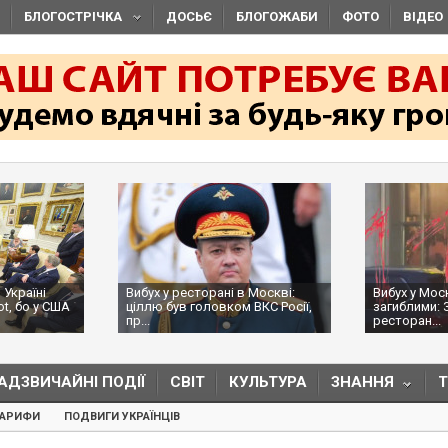
БЛОГОСТРІЧКА
ДОСЬЄ
БЛОГОЖАБИ
ФОТО
ВІДЕО
 Україні
Вибух у ресторані в Москві:
Вибух у Мос
ot, бо у США
ціллю був головком ВКС Росії,
загиблими: 
пр...
ресторан...
АДЗВИЧАЙНІ ПОДІЇ
СВІТ
КУЛЬТУРА
ЗНАННЯ
ТАРИФИ
ПОДВИГИ УКРАЇНЦІВ