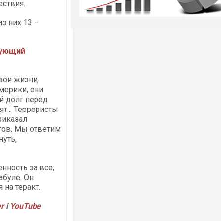
ествия.
из них 13 –
дующий
вои жизни,
мерики, они
й долг перед
ят... Террористы
риказал
тов. Мы ответим
нуть,
енность за все,
абуле. Он
 на теракт.
er
і
YouTube