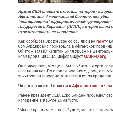
Армия США впервые ответила на теракт в аэроп
Афганистане. Американский беспилотник убил
"планировщика" террористической группировки 
государство в Хорасане" (ИГИЛ), которая взяла 
ответственность за нападение.
Как
сообщает
Оbozrevatel со ссылкой на
газету
La
бомбардировка произошла в афганской провинци
Об этом заявил капитан Билл Урбан из Центральн
командования США, информирует
UAINFO.org
.
Он подчеркнул, что цель была убита, а жертв ср
населения нет. По словам военного, дрон, с пом
уничтожили террориста, вылетел из-за пределов 
Читайте также:
Теракты в Афганистане: о чем
Ранее президент США Джо Байден пообещал ото
нападение в Кабуле 26 августа.
"Мы не простим, мы не забудем, мы выследим ва