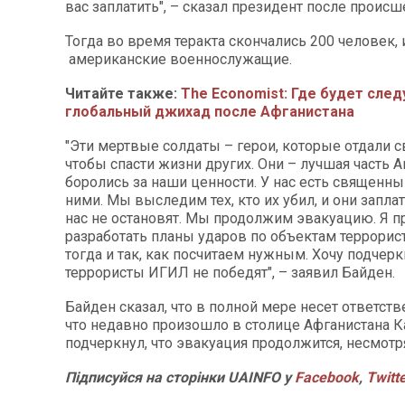
вас заплатить", – сказал президент после происш
Тогда во время теракта скончались 200 человек, 
американские военнослужащие.
Читайте также:
The Economist: Где будет сле
глобальный джихад после Афганистана
"Эти мертвые солдаты – герои, которые отдали с
чтобы спасти жизни других. Они – лучшая часть А
боролись за наши ценности. У нас есть священны
ними. Мы выследим тех, кто их убил, и они заплат
нас не остановят. Мы продолжим эвакуацию. Я п
разработать планы ударов по объектам террорис
тогда и так, как посчитаем нужным. Хочу подчерк
террористы ИГИЛ не победят", – заявил Байден.
Байден сказал, что в полной мере несет ответств
что недавно произошло в столице Афганистана К
подчеркнул, что эвакуация продолжится, несмотря
Підписуйся на сторінки UAINFO у
Facebook
,
Twitt