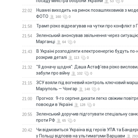
посаду міністра оборони України
53
0
Huawei виходить на ринок позашляховиків з моде
22:02
ФОТО
160
0
Трамп різко відреагував на чутки про конфлікт з 
21:58
Зеленський анонсував звільнення через ситуацію
21:54
Марганці
64
0
В Україні розподіляти електроенергію будуть по
21:43
розкрив деталі
113
0
"Я доначу щодня": Даша Астаф'єва різко висловила
21:32
забули про війну
102
0
ЗСУ взяли під вогневий контроль ключовий марш
21:15
Маріуполь — Чонгар
148
0
Прогноз: 9-го серпня дихати легко свіжим повіт
21:00
повсюди в Україні
128
0
Зеленський доручив підготувати спеціальну санк
20:55
проти РФ
65
0
Чи відмовиться Україна від героїв УПА та Бандер
20:42
у Польщі відповів на ультиматуми Варшави
293