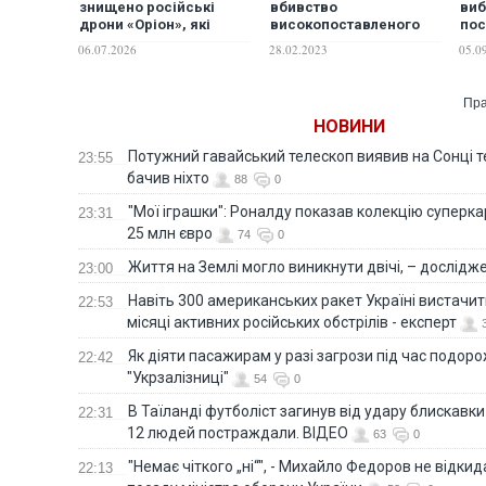
знищено російські
вбивство
виб
дрони «Оріон», які
високопоставленого
пос
несли ракети та
члена "Ісламської
Каб
06.07.2026
28.02.2023
05.0
керовані авіабомби.
держави" під час
том
рейду в Кабулі
Пра
НОВИНИ
Потужний гавайський телескоп виявив на Сонці те
23:55
бачив ніхто
88
0
"Мої іграшки": Роналду показав колекцію суперка
23:31
25 млн євро
74
0
Життя на Землі могло виникнути двічі, – дослідж
23:00
Навіть 300 американських ракет Україні вистачит
22:53
місяці активних російських обстрілів - експерт
Як діяти пасажирам у разі загрози під час подорож
22:42
"Укрзалізниці"
54
0
В Таїланді футболіст загинув від удару блискавки
22:31
12 людей постраждали. ВІДЕО
63
0
"Немає чіткого „ні“", - Михайло Федоров не відки
22:13