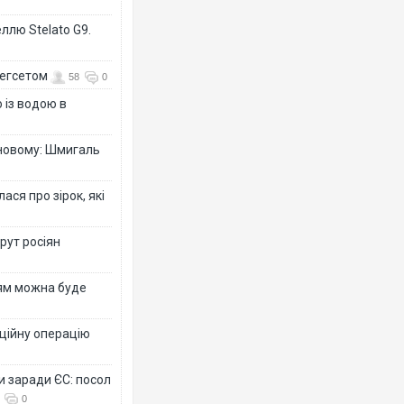
ллю Stelato G9.
Гегсетом
58
0
 із водою в
-новому: Шмигаль
ся про зірок, які
рут росіян
рям можна буде
ційну операцію
и заради ЄС: посол
0