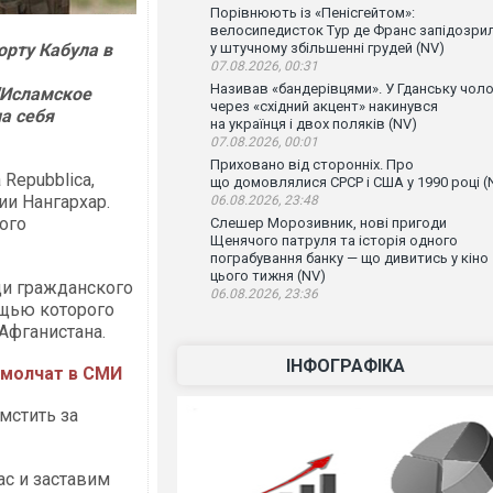
Порівнюють із «Пенісгейтом»:
велосипедисток Тур де Франс запідозри
орту Кабула в
у штучному збільшенні грудей (NV)
07.08.2026, 00:31
Називав «бандерівцями». У Гданську чоло
"Исламское
через «східний акцент» накинувся
на себя
на українця і двох поляків (NV)
07.08.2026, 00:01
Приховано від сторонніх. Про
 Repubblica,
що домовлялися СРСР і США у 1990 році (
и Нангархар.
06.08.2026, 23:48
ого
Слешер Морозивник, нові пригоди
Щенячого патруля та історія одного
пограбування банку — що дивитись у кіно
цього тижня (NV)
еди гражданского
06.08.2026, 23:36
ощью которого
Афганистана.
ІНФОГРАФІКА
 молчат в СМИ
мстить за
с и заставим