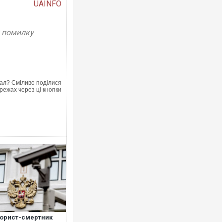
UAINFO
у помилку
Росія атакувала Суми КАБами:
торговельний центр, будинки, є
ФОТО
ал? Сміливо поділися
режах через ці кнопки
Топпосадовцю Повітряних Сил 
підозру
орист-смертник