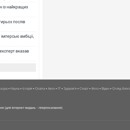
н із найкращих
тирьох послів
імперські амбіції,
 експерт вказав
ьтура
•
Наука
•
Історія
•
Освіта
•
Авто
•
IT
•
Здоров'я
•
Спорт
•
Фото
•
Відео
•
Огляд блог
я (для інтернет-видань - гіперпосилання).