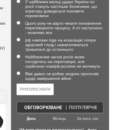
У найближчі місяці удари України по
росії стануть настільки болючими, що
ли
агресору доведеться поновити
перемовини
Цього року не варто чекати поновлення
вік
переговорного процесу. А от наступного
- можливо все
рф навпаки піде на ескалацію попри
здоровий глузд і намагатиметься
NV)
триматися до останнього
Найближчим часом росія може
погодитись на переговори, але
серйозних намірів росіяни не матимуть
Вже давно не роблю жодних прогнозів
щодо завершення війни
ОБГОВОРЮВАНЕ
|
ПОПУЛЯРНЕ
День
Місяць
За весь час