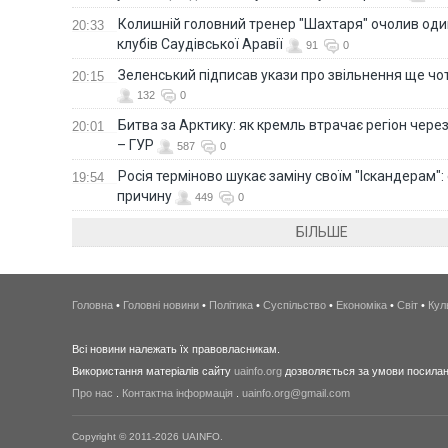
Колишній головний тренер "Шахтаря" очолив оди
20:33
клубів Саудівської Аравії
91
0
Зеленський підписав укази про звільнення ще чо
20:15
132
0
Битва за Арктику: як кремль втрачає регіон через 
20:01
– ГУР
587
0
Росія терміново шукає заміну своїм "Іскандерам":
19:54
причину
449
0
БІЛЬШЕ
Головна
•
Головні новини
•
Політика
•
Суспільство
•
Економіка
•
Світ
•
Кул
Всі новини належать їх правовласникам.
Використання матеріалів сайту
uainfo.org
дозволяється за умови посиланн
Про нас
.
Контактна інформація
.
uainfo.org@gmail.com
Copyright © 2011-2026 UAINFO.