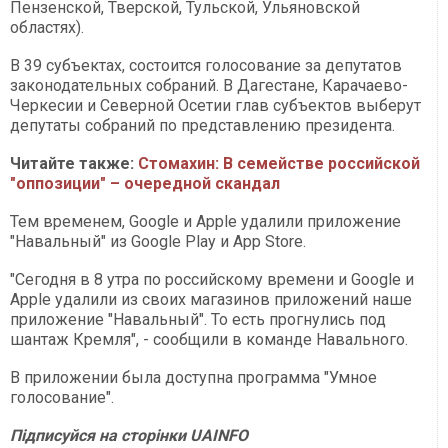
Пензенской, Тверской, Тульской, Ульяновской
областях).
В 39 субъектах, состоится голосование за депутатов
законодательных собраний. В Дагестане, Карачаево-
Черкесии и Северной Осетии глав субъектов выберут
депутаты собраний по представлению президента.
Читайте также:
Стомахин: В семействе российской
"оппозиции" – очередной скандал
Тем временем, Google и Apple удалили приложение
"Навальный" из Google Play и App Store.
"Сегодня в 8 утра по российскому времени и Google и
Apple удалили из своих магазинов приложений наше
приложение "Навальный". То есть прогнулись под
шантаж Кремля", - сообщили в команде Навального.
В приложении была доступна программа "Умное
голосование".
Підписуйся на сторінки UAINFO