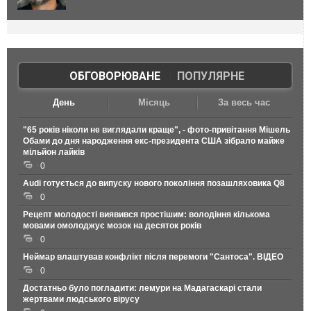
ОБГОВОРЮВАНЕ
|
ПОПУЛЯРНЕ
День
Місяць
За весь час
"65 років ніколи не виглядали краще", - фото-привітання Мішель
Обами до дня народження екс-президента США зібрало майже
мільйон лайків
0
Audi готується до випуску нового покоління позашляховика Q8
0
Рецепт молодості виявився простішим: володіння кількома
мовами омолоджує мозок на десяток років
0
Неймар влаштував конфлікт після перемоги "Сантоса". ВІДЕО
0
Достатньо було погладити: лемури на Мадагаскарі стали
жертвами людського вірусу