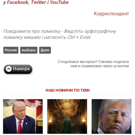
у
Facebook
,
Twitter
і
YouTube
Корреспондент
Повідомити про помилку - Виділіть орфографічну
помилку мишею і натисніть Ctrl + Enter
Россия
выборы
Дума
Сподобався матеріал? Сміливо поділися
ним в соцмережах через ці кнопки
ІНШІ НОВИНИ ПО ТЕМІ