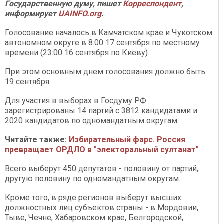
Государственную думу, пишет
Корреспондент
,
информирует
UAINFO.org
.
Голосование началось в Камчатском крае и Чукотском
автономном округе в 8:00 17 сентября по местному
времени (23:00 16 сентября по Киеву).
При этом основным днем голосования должно быть
19 сентября.
Для участия в выборах в Госдуму РФ
зарегистрированы 14 партий с 3812 кандидатами и
2020 кандидатов по одномандатным округам.
Читайте также:
Избирательный фарс. Россия
превращает ОРДЛО в "электоральный султанат"
Всего выберут 450 депутатов - половину от партий,
другую половину по одномандатным округам.
Кроме того, в ряде регионов выберут высших
должностных лиц субъектов страны - в Мордовии,
Тыве, Чечне, Хабаровском крае, Белгородской,