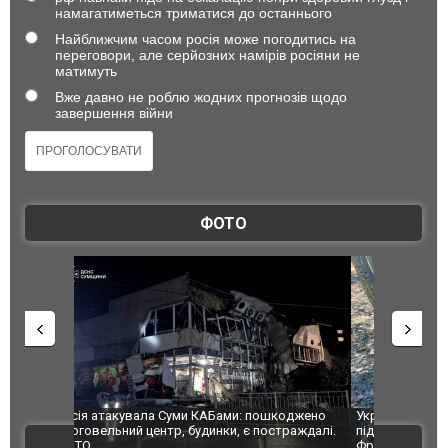
намагатиметься триматися до останнього
Найближчим часом росія може погодитись на
переговори, але серйозних намірів росіяни не
матимуть
Вже давно не роблю жодних прогнозів щодо
завершення війни
ФОТО
шкоджено
Українські надзвичайники врятували козуленя
СБУ за спр
траждалі.
під час ліквідації масштабної лісової пожежі у
Болгарії з
ВІДЕО
Франції
ФОТО