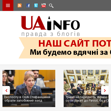
Експослу в США Стефанішиній
Трамп не передасть Україні
обрали запобіжний захід
сотні ракет до Patriot, бо у С
...