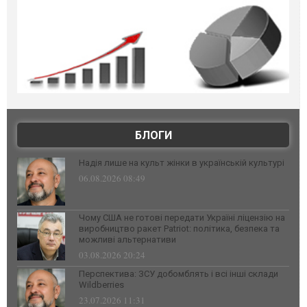
БЛОГИ
Надія лише на культ жінки в українській культурі
06.08.2026 08:49
Чому США не готові передати Україні ліцензію на
виробництво ракет Patriot: політика, безпека та
можливі альтернативи
03.08.2026 20:24
Перспектива: ЗСУ добомблять і всі інші склади
Wildberries
23.07.2026 11:31