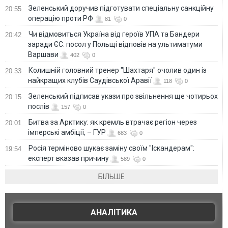
Зеленський доручив підготувати спеціальну санкційну
20:55
операцію проти РФ
81
0
Чи відмовиться Україна від героїв УПА та Бандери
20:42
заради ЄС: посол у Польщі відповів на ультиматуми
Варшави
402
0
Колишній головний тренер "Шахтаря" очолив один із
20:33
найкращих клубів Саудівської Аравії
118
0
Зеленський підписав укази про звільнення ще чотирьох
20:15
послів
157
0
Битва за Арктику: як кремль втрачає регіон через
20:01
імперські амбіції, – ГУР
683
0
Росія терміново шукає заміну своїм "Іскандерам":
19:54
експерт вказав причину
589
0
БІЛЬШЕ
АНАЛІТИКА