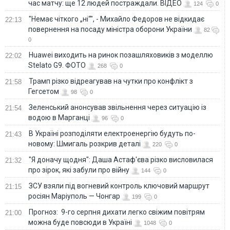
час матчу: ще 12 людей постраждали. ВІДЕО
124
0
"Немає чіткого „ні“", - Михайло Федоров не відкидає
22:13
повернення на посаду міністра оборони України
82
0
Huawei виходить на ринок позашляховиків з моделлю
22:02
Stelato G9. ФОТО
268
0
Трамп різко відреагував на чутки про конфлікт з
21:58
Гегсетом
98
0
Зеленський анонсував звільнення через ситуацію із
21:54
водою в Марганці
96
0
В Україні розподіляти електроенергію будуть по-
21:43
новому: Шмигаль розкрив деталі
220
0
"Я доначу щодня": Даша Астаф'єва різко висловилася
21:32
про зірок, які забули про війну
144
0
ЗСУ взяли під вогневий контроль ключовий маршрут
21:15
росіян Маріуполь — Чонгар
199
0
Прогноз: 9-го серпня дихати легко свіжим повітрям
21:00
можна буде повсюди в Україні
1048
0