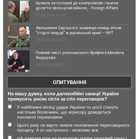
Кремль не готовий до компромісів і прагне
досягти своїх цілей війною, - Foreign Affairs
03.08.2026 13:02
Звільнення Сирського знаменує кінець епохи
"старої гвардії" в українській армії — NYT
23.07.2026 10:32
Повний текст резонансного брифінга Михайла
Федорова
18.07.2026 09:27
ОПИТУВАННЯ
На вашу думку, коли далекобійні санкції України
примусять росію сісти за стіл переговорів?
У найближчі місяці удари України по росії стануть
настільки болючими, що агресору доведеться
поновити перемовини
Цього року не варто чекати поновлення переговорного
процесу. А от наступного - можливо все
рф навпаки піде на ескалацію попри здоровий глузд і