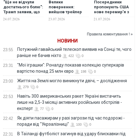
"Ще не відчули
Велике
Посередники
достатнього болю":
повернення:
пропонують США
Трамп заявив, що
вийшов трейлер
нове перемир’я з
думає завдати
стрічки "Месники:
Іраном, Трамп
24.07.2026
23.07.2026
21.07.2026
"масштабного
Сходження
думає про велику
удару" по Ірану
Доктора Дума"
війну, - Axios
Правила коментування ! »
НОВИНИ
Потужний гавайський телескоп виявив на Сонці те, чого
23:55
раніше не бачив ніхто
422
0
"Мої іграшки": Роналду показав колекцію суперкарів
23:31
вартістю понад 25 млн євро
198
0
Життя на Землі могло виникнути двічі, – дослідження
23:00
279
0
Навіть 300 американських ракет Україні вистачить
22:53
лише на 2,5-3 місяці активних російських обстрілів -
експерт
77
0
Як діяти пасажирам у разі загрози під час подорожі -
22:42
поради від "Укрзалізниці"
100
0
В Таїланді футболіст загинув від удару блискавки під
22:31