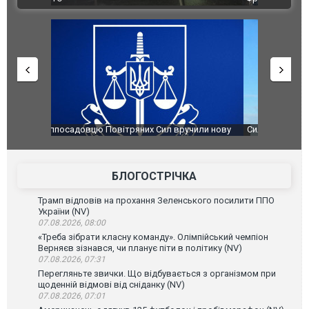
чили нову
Сили оборони уразили Ярославський НПЗ:
Неймар вла
губернатор регіону заявив про наймасштабнішу
"Сантоса".
атаку. ВІДЕО
БЛОГОСТРІЧКА
Трамп відповів на прохання Зеленського посилити ППО
України (NV)
07.08.2026, 08:00
«Треба зібрати класну команду». Олімпійський чемпіон
Верняєв зізнався, чи планує піти в політику (NV)
07.08.2026, 07:31
Перегляньте звички. Що відбувається з організмом при
щоденній відмові від сніданку (NV)
07.08.2026, 07:01