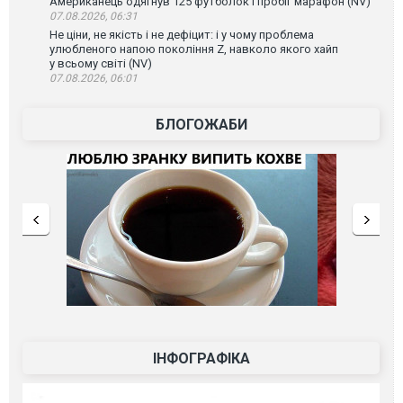
Американець одягнув 125 футболок і пробіг марафон (NV)
07.08.2026, 06:31
Не ціни, не якість і не дефіцит: і у чому проблема
улюбленого напою покоління Z, навколо якого хайп
у всьому світі (NV)
07.08.2026, 06:01
БЛОГОЖАБИ
ІНФОГРАФІКА