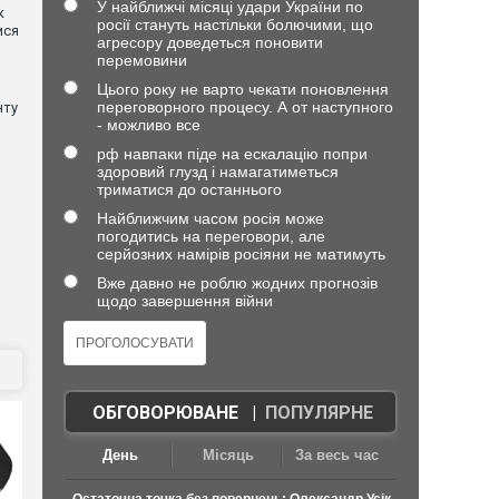
У найближчі місяці удари України по
к
росії стануть настільки болючими, що
ися
агресору доведеться поновити
перемовини
Цього року не варто чекати поновлення
переговорного процесу. А от наступного
нту
- можливо все
рф навпаки піде на ескалацію попри
здоровий глузд і намагатиметься
триматися до останнього
Найближчим часом росія може
погодитись на переговори, але
серйозних намірів росіяни не матимуть
Вже давно не роблю жодних прогнозів
щодо завершення війни
ОБГОВОРЮВАНЕ
|
ПОПУЛЯРНЕ
День
Місяць
За весь час