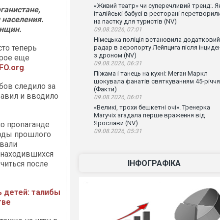
«Живий театр» чи суперечливий тренд:. Я
ганистане,
італійські бабусі в ресторані перетворил
 населения.
на пастку для туристів (NV)
енщин.
09.08.2026, 07:01
Німецька поліція встановила додатковий
сто теперь
радар в аеропорту Лейпцига після інциде
з дроном (NV)
орое еще
09.08.2026, 06:31
FO.org
.
Піжама і танець на кухні: Меган Маркл
шокувала фанатів святкуванням 45-річчя
бов следило за
(Факти)
авил и вводило
09.08.2026, 06:01
«Великі, трохи бешкетні очі». Тренерка
Магучіх згадала перше враження від
Ярослави (NV)
по пропаганде
09.08.2026, 05:31
годы прошлого
ивали
, находившихся
ІНФОГРАФІКА
читься после
 детей: талибы
тве