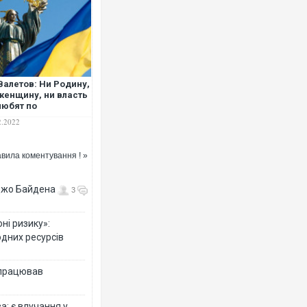
Валетов: Ни Родину,
женщину, ни власть
любят по
нарядке
2.2022
вила коментування ! »
 Джо Байдена
3
ні ризику»:
одних ресурсів
 працював
: є влучання у