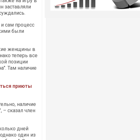
также на игру в
н заставляли
суждались.
 и сам процесс
дкими были
ские женщины в
нако теперь все
кой позиции
а". Там наличие
аться приюты
тельно, наличие
, – сказал член
колько дней
 однако один из