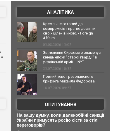
АНАЛІТИКА
Кремль не готовий до
компромісів і прагне досягти
своїх цілей війною, - Foreign
Affairs
03.08.2026 13:02
о
Звільнення Сирського знаменує
та
кінець епохи "старої гвардії" в
українській армії — NYT
23.07.2026 10:32
Повний текст резонансного
брифінга Михайла Федорова
18.07.2026 09:27
ОПИТУВАННЯ
На вашу думку, коли далекобійні санкції
України примусять росію сісти за стіл
переговорів?