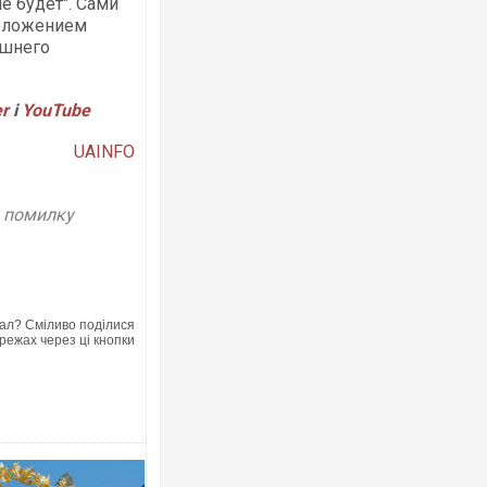
е будет". Сами
положением
ашнего
er
і
YouTube
Ворог завдав комбінованого удару по
двоє поранених. Ще десятеро постр
після атаки БПЛА по ринку на Сумщин
UAINFO
у помилку
ал? Сміливо поділися
режах через ці кнопки
Одесу накрила потужна злива з град
ураганним вітром