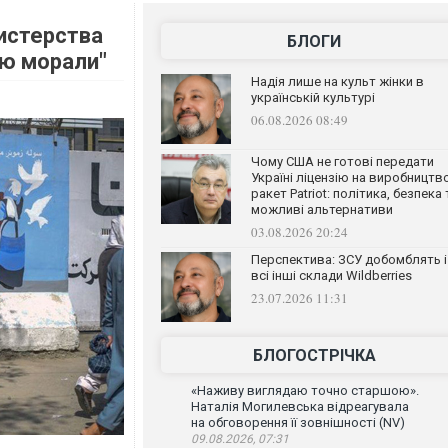
истерства
БЛОГИ
ю морали"
Надія лише на культ жінки в
українській культурі
06.08.2026 08:49
Чому США не готові передати
Україні ліцензію на виробництв
ракет Patriot: політика, безпека 
можливі альтернативи
03.08.2026 20:24
Перспектива: ЗСУ добомблять і
всі інші склади Wildberries
23.07.2026 11:31
БЛОГОСТРІЧКА
«Наживу виглядаю точно старшою».
Наталія Могилевська відреагувала
на обговорення її зовнішності (NV)
09.08.2026, 07:31