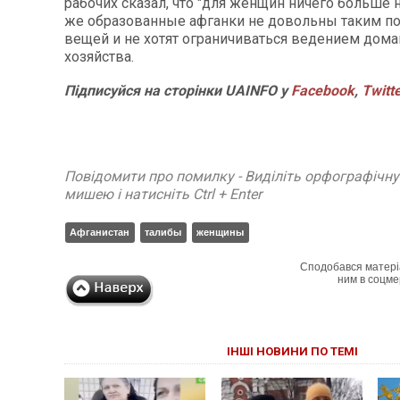
рабочих сказал, что "для женщин ничего больше н
же образованные афганки не довольны таким 
вещей и не хотят ограничиваться ведением дом
хозяйства.
Підписуйся на сторінки UAINFO у
Facebook
,
Twitt
Повідомити про помилку - Виділіть орфографічн
мишею і натисніть Ctrl + Enter
Афганистан
талибы
женщины
Сподобався матері
ним в соцме
ІНШІ НОВИНИ ПО ТЕМІ