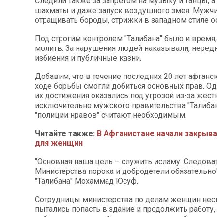
Следили также за запретом на музыку и танцы, а 
шахматы и даже запуск воздушного змея. Мужчи
отращивать бороды, стрижки в западном стиле о
Под строгим контролем "Талибана" было и время,
молитв. За нарушения людей наказывали, нере
избиения и публичные казни.
Добавим, что в течение последних 20 лет афган
ходе борьбы смогли добиться основных прав. Од
их достижения оказались под угрозой из-за жест
исключительно мужского правительства "Талибан
"полиции нравов" считают необходимым.
Читайте также:
В Афганистане начали закрыв
для женщин
"Основная наша цель – служить исламу. Следова
Министерства порока и добродетели обязательно"
"Талибана" Мохаммад Юсуф.
Сотрудницы министерства по делам женщин нес
пытались попасть в здание и продолжить работу,