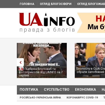
ГОЛОВНА
ОГЛЯД БЛОГОСФЕРИ
ОГЛЯД БЛОГОЖАБ
Експослу в США Ст
Підбірка блогожаб та
обрали запобіжний 
фотоприколів від UAINFO за 7
серпня
ПОЛІТИКА
СУСПІЛЬСТВО
ЕКОНОМІКА
Н
РОСІЙСЬКО-УКРАЇНСЬКА ВІЙНА
КОРОНАВІРУС COVID-19