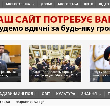
БЛОГОСТРІЧКА
ДОСЬЄ
БЛОГОЖАБИ
ФОТО
ВІДЕО
ефанішиній
Трамп не передасть Україні
Вибух у рес
захід
сотні ракет до Patriot, бо у США
ціллю був г
...
пр...
АДЗВИЧАЙНІ ПОДІЇ
СВІТ
КУЛЬТУРА
ЗНАННЯ
ТАРИФИ
ПОДВИГИ УКРАЇНЦІВ