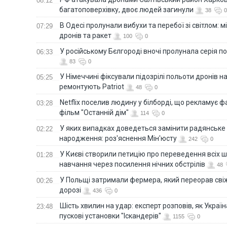
08:12
багатоповерхівку, двоє людей загинули
38
0
В Одесі пролунали вибухи та перебої зі світлом: м
07:29
дронів та ракет
100
0
У російському Бєлгороді вночі пролунала серія п
06:33
83
0
У Німеччині фіксували підозрілі польоти дронів н
05:25
ремонтують Patriot
48
0
Netflix поселив людину у білборді, що рекламує 
03:28
фільм "Останній дім"
114
0
У яких випадках доведеться замінити радянське
02:22
народження: роз'яснення Мін'юсту
242
0
У Києві створили петицію про переведення всіх ш
01:28
навчання через посилення нічних обстрілів
48
У Польщі затримали фермера, який переорав сві
00:26
дорозі
436
0
Шість хвилин на удар: експерт розповів, як Укра
23:48
пускові установки "Іскандерів"
1155
0