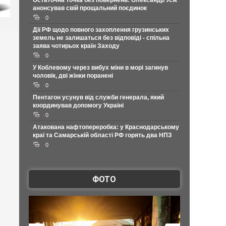
Остаточна точка без повернень: Олександр Усік
анонсував свій прощальний поєдинок
0
Дії РФ щодо повного захоплення грузинських
земель не залишаться без відповіді - спільна
заява чотирьох країн Заходу
0
У Коблевому через вибух міни в морі загинув
чоловік, дві жінки поранені
0
Пентагон усунув від служби генерала, який
координував допомогу Україні
0
Атакована нафтопереробка: у Краснодарському
краї та Самарській області РФ горять два НПЗ
0
ФОТО