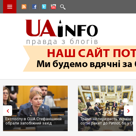
Експослу в США Стефанішиній
Трамп не передасть Україні
обрали запобіжний захід
сотні ракет до Patriot, бо у С
...