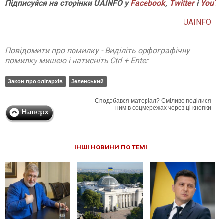
Підписуйся на сторінки UAINFO у
Facebook
,
Twitter
і
YouT
UAINFO
Повідомити про помилку - Виділіть орфографічну
помилку мишею і натисніть Ctrl + Enter
Закон про олігархів
Зеленський
Сподобався матеріал? Сміливо поділися
ним в соцмережах через ці кнопки
ІНШІ НОВИНИ ПО ТЕМІ