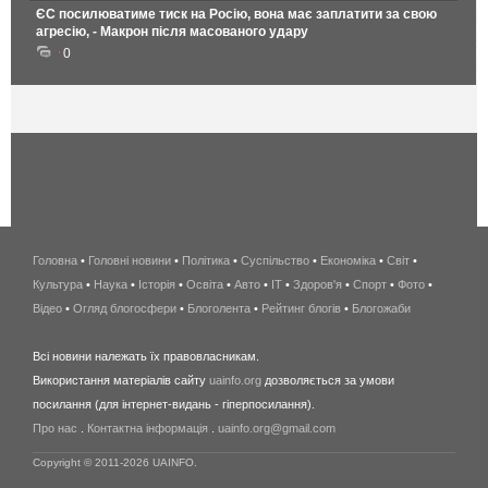
ЄС посилюватиме тиск на Росію, вона має заплатити за свою
агресію, - Макрон після масованого удару
0
Головна
•
Головні новини
•
Політика
•
Суспільство
•
Економіка
беспроводной
•
Світ
•
Культура
•
Наука
•
Історія
•
Освіта
•
Авто
•
IT
•
Здоров'я
интернет
•
Спорт
•
Фото
•
Відео
•
Огляд блогосфери
•
Блоголента
•
Рейтинг блогів
киев
•
Блогожаби
и
Всі новини належать їх правовласникам.
область
Використання матеріалів сайту
uainfo.org
дозволяється за умови
wimax
посилання (для інтернет-видань - гіперпосилання).
интернет
Про нас
.
Контактна інформація
.
uainfo.org@gmail.com
в
киеве
Copyright © 2011-2026 UAINFO.
и