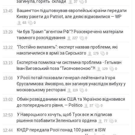
загинула, горять склади
37
0
Вашингтон підштовхував європейські країни передати
13:45
Києву ракети до Patriot, але деякі відмовилися — WP
63
0
Чи був Трамп "агентом РФ"? Розсекречено матеріали
13:29
таємного розслідування
227
0
"Постійно вилазять": експерт назвав проблеми, які
13:22
накопичилися в армії за Сирського
179
0
Eкспертна помилка чи системна проблема - Гетьман
13:15
Іван Виговський поза "Тисячовесною"?!
129
0
У Росії потай поховали генерал-лейтенанта Ігоря
13:08
Єрусалимова: ймовірно, він загинув унаслідок вибуху у
московському ресторані
119
0
Обмін розвідданими між США та Україною відновився
13:02
до попереднього рівня, — Politico
37
0
У Навроцького хочуть, щоб Туск все ж підписав
12:53
рішення позбавити Зеленського ордена
77
0
КНДР передала Росії понад 100 ракет: в ISW
12:44