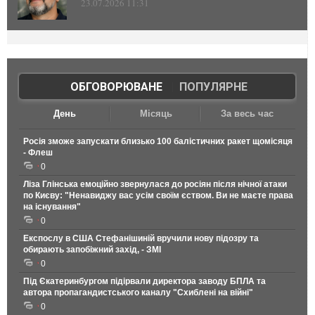
23.07.2026 11:31
ОБГОВОРЮВАНЕ
|
ПОПУЛЯРНЕ
День
Місяць
За весь час
Росія зможе запускати близько 100 балістичних ракет щомісяця
- Флеш
0
Ліза Глінська емоційно звернулася до росіян після нічної атаки
по Києву: "Ненавиджу вас усім своїм єством. Ви не маєте права
на існування"
0
Експослу в США Стефанішиній вручили нову підозру та
обирають запобіжний захід, - ЗМІ
0
Під Єкатеринбургом підірвали директора заводу БПЛА та
автора пропагандистського каналу "Схиблені на війні"
0