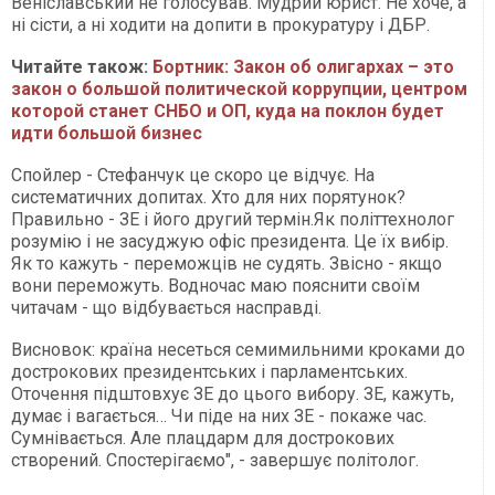
Веніславський не голосував. Мудрий юрист. Не хоче, а
ні сісти, а ні ходити на допити в прокуратуру і ДБР.
Читайте також:
Бортник: Закон об олигархах – это
закон о большой политической коррупции, центром
которой станет СНБО и ОП, куда на поклон будет
идти большой бизнес
Спойлер - Стефанчук це скоро це відчує. На
систематичних допитах. Хто для них порятунок?
Правильно - ЗЕ і його другий термін.Як політтехнолог
розумію і не засуджую офіс президента. Це їх вибір.
Як то кажуть - переможців не судять. Звісно - якщо
вони переможуть. Водночас маю пояснити своїм
читачам - що відбувається насправді.
Висновок: країна несеться семимильними кроками до
дострокових президентських і парламентських.
Оточення підштовхує ЗЕ до цього вибору. ЗЕ, кажуть,
думає і вагається… Чи піде на них ЗЕ - покаже час.
Сумнівається. Але плацдарм для дострокових
створений. Спостерігаємо", - завершує політолог.