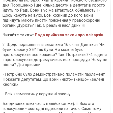
Поясню на пальцях. Уявіть картину. Кожного сесійного
дня Порошенко і ще кілька десятків депутатів просто
йдуть по Раді. Вони з усіма вітаються. обнімають і -
щось кажуть на вухо. Все. кожний до кого вони
підійдуть мають писати пояснення у правоохоронні
органи. Дурість? Так. Є реальні наслідки? Ні
Читайте також:
Рада прийняла закон про олігархів
3. Щодо порівняння із законами 16 січня. Дивіться. Чи
були голоси у ЗЕ? Так були. Чи можна було
проголосувати все красиво? Так. Потратити 3-4 години
і проголосувати дотримуючись всіх процедур. Чому не
пішли? Дві причини:
- Потрібно було демонстративно поламати парламент.
Показати депутатам, що вони «ніхто» і «ніщо» «зелені
кнопки»
- Всіх «замазати» у порушені закону.
Бандитська тема часів італійської мафії. Всіх хто
голосували - сьогодні підвісили на гачок. Саме тому