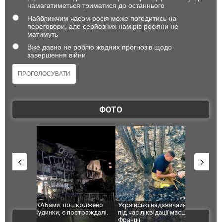
намагатиметься триматися до останнього
Найближчим часом росія може погодитись на
переговори, але серйозних намірів росіяни не
матимуть
Вже давно не роблю жодних прогнозів щодо
завершення війни
ФОТО
шкоджено
Українські надзвичайники врятували козуленя
СБУ за спр
траждалі.
під час ліквідації масштабної лісової пожежі у
Болгарії з
ВІДЕО
Франції
ФОТО