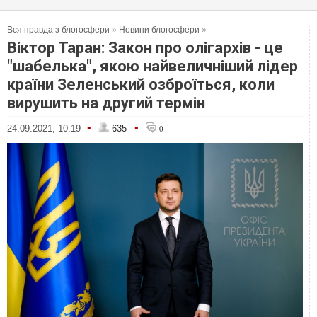
Вся правда з блогосфери
»
Новини блогосфери
»
Віктор Таран: Закон про олігархів - це
"шабелька", якою найвеличніший лідер
країни Зеленський озброїться, коли
вирушить на другий термін
•
•
24.09.2021, 10:19
635
0