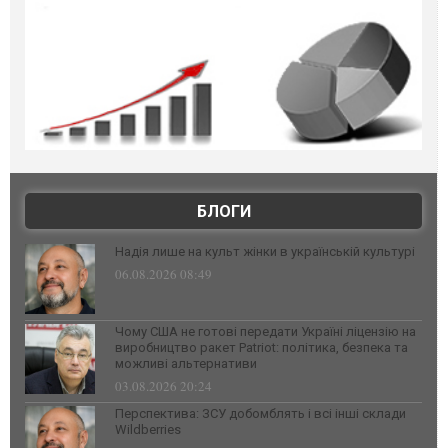
БЛОГИ
Надія лише на культ жінки в українській культурі
06.08.2026 08:49
Чому США не готові передати Україні ліцензію на
виробництво ракет Patriot: політика, безпека та
можливі альтернативи
03.08.2026 20:24
Перспектива: ЗСУ добомблять і всі інші склади
Wildberries