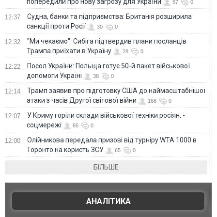
попередили про нову загрозу для України
57
0
Судна, банки та підприємства: Британія розширила
12:37
санкції проти Росії
30
0
"Ми чекаємо": Сибіга підтвердив плани посланців
12:32
Трампа приїхати в Україну
28
0
Посол України: Польща готує 50-й пакет військової
12:22
допомоги Україні
38
0
Трамп заявив про підготовку США до наймасштабнішої
12:14
атаки з часів Другої світової війни
168
0
У Криму горіли склади військової техніки росіян, -
12:07
соцмережі
85
0
Олійникова передала призові від турніру WTA 1000 в
12:00
Торонто на користь ЗСУ
65
0
БІЛЬШЕ
АНАЛІТИКА