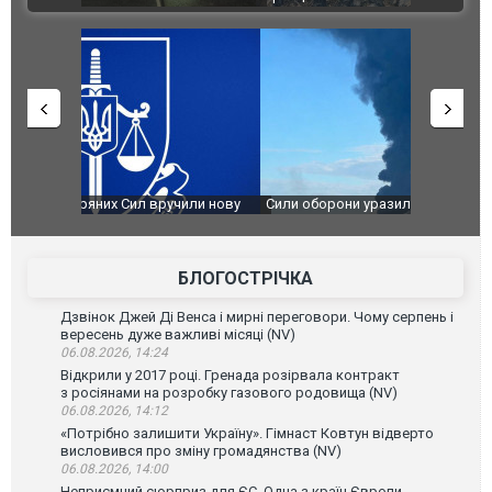
чили нову
Сили оборони уразили Ярославський НПЗ:
Неймар вла
губернатор регіону заявив про наймасштабнішу
"Сантоса".
атаку. ВІДЕО
БЛОГОСТРІЧКА
Дзвінок Джей Ді Венса і мирні переговори. Чому серпень і
вересень дуже важливі місяці (NV)
06.08.2026, 14:24
Відкрили у 2017 році. Гренада розірвала контракт
з росіянами на розробку газового родовища (NV)
06.08.2026, 14:12
«Потрібно залишити Україну». Гімнаст Ковтун відверто
висловився про зміну громадянства (NV)
06.08.2026, 14:00
Неприємний сюрприз для ЄС. Одна з країн Європи