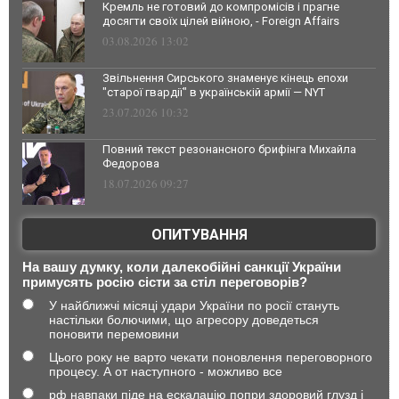
Кремль не готовий до компромісів і прагне
досягти своїх цілей війною, - Foreign Affairs
03.08.2026 13:02
Звільнення Сирського знаменує кінець епохи
"старої гвардії" в українській армії — NYT
23.07.2026 10:32
Повний текст резонансного брифінга Михайла
Федорова
18.07.2026 09:27
ОПИТУВАННЯ
На вашу думку, коли далекобійні санкції України
примусять росію сісти за стіл переговорів?
У найближчі місяці удари України по росії стануть
настільки болючими, що агресору доведеться
поновити перемовини
Цього року не варто чекати поновлення переговорного
процесу. А от наступного - можливо все
рф навпаки піде на ескалацію попри здоровий глузд і