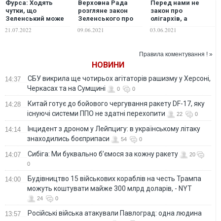
Фурса: Ходять
Верховна Рада
Перед нами не
чутки, що
розгляне закон
закон про
Зеленський може
Зеленського про
олігархів, а
позбавити
олігархів
класична
21.07.2022
09.06.2021
03.06.2021
громадянства
наприкінці червня
рейдерська схема,
Коломойського...
завдяки якій
Зеленський зі
Правила коментування ! »
своїм оточенням
НОВИНИ
хочуть встановити
контроль над
СБУ викрила ще чотирьох агітаторів рашизму у Херсоні,
14:37
більшістю ЗМІ –
Черкасах та на Сумщині
0
0
Таран
Китай готує до бойового чергування ракету DF-17, яку
14:28
існуючі системи ППО не здатні перехопити
22
0
Інцидент з дроном у Лейпцигу: в українському літаку
14:14
знаходились боєприпаси
54
0
Сибіга: Ми буквально б’ємося за кожну ракету
14:07
20
0
Будівництво 15 військових кораблів на честь Трампа
14:00
можуть коштувати майже 300 млрд доларів, - NYT
24
0
Російські війська атакували Павлоград: одна людина
13:57