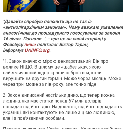
"Давайте спробую пояснити що не так із
«антиолігархічним законом». Чому вважаю ухвалення
аналогічним до процедурного голосування за закони
16 січня. Погнали…", - про це на своїй сторінці у
Фейсбуці
пише
політолог Віктор Таран,
інформує
UAINFO.org
.
"1. Закон значною мірою декларативний. Він про
велике НІЩО. В цілому це «шабелька», якою
найвеличніший лідер країни озброїться, коли
вирушить на другий термін. Може через місяць. Може
через три. може за пів-року. але точно піде
2. Закон виписаний настільки дико, що тепер кожна
людина, яка має статки понад 67 млн доларів -
підпадає під його дію. На додаток, під його підпадають
українці, які контактують не лише з цією людиною,
але і з пов’язаними особами.