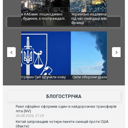
шкоджено
Українські надзвичайники врятували козуленя
СБУ за спр
траждалі.
під час ліквідації масштабної лісової пожежі у
Болгарії з
ВІДЕО
Франції
ФОТО
чили нову
Сили оборони уразили Ярославський НПЗ:
Неймар вла
губернатор регіону заявив про наймасштабнішу
"Сантоса".
атаку. ВІДЕО
БЛОГОСТРІЧКА
Реал офіційно оформив один із найдорожчих трансферів
літа (NV)
06.08.2026, 21:24
Китай запровадив чотири пакети санкцій проти США
(Факти)