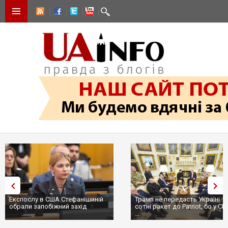
Експослу в США Стефанішиній
Трамп не передасть Україні
обрали запобіжний захід
сотні ракет до Patriot, бо у С
...