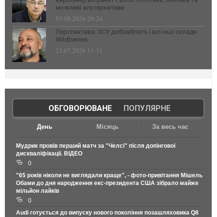
можливі альтернативи
03.08.2026 20:24
Перспектива: ЗСУ добомблять і всі інші склади
Wildberries
23.07.2026 11:31
ОБГОВОРЮВАНЕ
|
ПОПУЛЯРНЕ
День
Місяць
За весь час
Мудрик провів перший матч за "Челсі" після допінгової
дискваліфікації. ВІДЕО
0
"65 років ніколи не виглядали краще", - фото-привітання Мішель
Обами до дня народження екс-президента США зібрало майже
мільйон лайків
0
Audi готується до випуску нового покоління позашляховика Q8