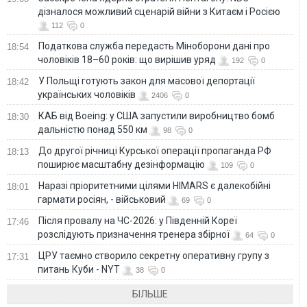
дізналося можливий сценарій війни з Китаєм і Росією
112
0
Податкова служба передасть Міноборони дані про
18:54
чоловіків 18–60 років: що вирішив уряд
192
0
У Польщі готують закон для масової депортації
18:42
українських чоловіків
2406
0
КАБ від Boeing: у США запустили виробництво бомб
18:30
дальністю понад 550 км
98
0
До другої річниці Курської операції пропаганда РФ
18:13
поширює масштабну дезінформацію
109
0
Наразі пріоритетними цілями HIMARS є далекобійні
18:01
гармати росіян, - військовий
69
0
Після провалу на ЧС-2026: у Південній Кореї
17:46
розслідують призначення тренера збірної
64
0
ЦРУ таємно створило секретну оперативну групу з
17:31
питань Куби - NYT
38
0
БІЛЬШЕ