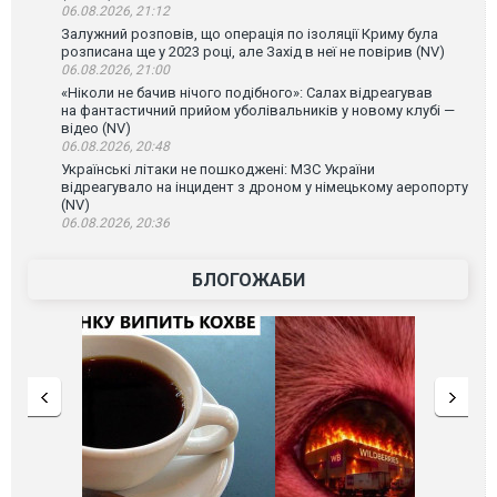
06.08.2026, 21:12
Залужний розповів, що операція по ізоляції Криму була
розписана ще у 2023 році, але Захід в неї не повірив (NV)
06.08.2026, 21:00
«Ніколи не бачив нічого подібного»: Салах відреагував
на фантастичний прийом уболівальників у новому клубі —
відео (NV)
06.08.2026, 20:48
Українські літаки не пошкоджені: МЗС України
відреагувало на інцидент з дроном у німецькому аеропорту
(NV)
06.08.2026, 20:36
БЛОГОЖАБИ