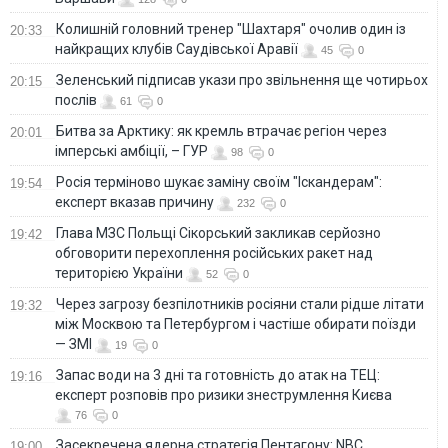
Колишній головний тренер "Шахтаря" очолив один із
20:33
найкращих клубів Саудівської Аравії
45
0
Зеленський підписав укази про звільнення ще чотирьох
20:15
послів
61
0
Битва за Арктику: як кремль втрачає регіон через
20:01
імперські амбіції, – ГУР
98
0
Росія терміново шукає заміну своїм "Іскандерам":
19:54
експерт вказав причину
232
0
Глава МЗС Польщі Сікорський закликав серйозно
19:42
обговорити перехоплення російських ракет над
територією України
52
0
Через загрозу безпілотників росіяни стали рідше літати
19:32
між Москвою та Петербургом і частіше обирати поїзди
— ЗМІ
19
0
Запас води на 3 дні та готовність до атак на ТЕЦ:
19:16
експерт розповів про ризики знеструмлення Києва
76
0
Засекречена ядерна стратегія Пентагону: NBC
19:00