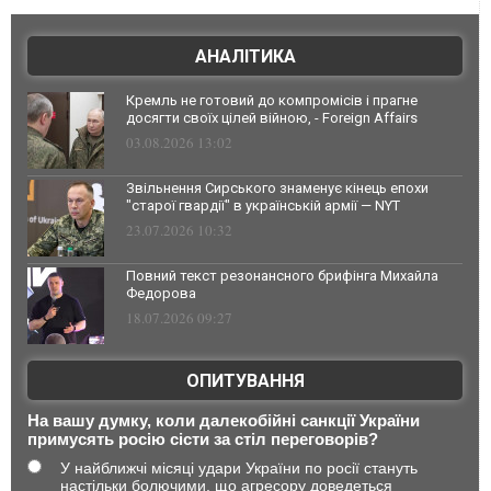
АНАЛІТИКА
Кремль не готовий до компромісів і прагне
досягти своїх цілей війною, - Foreign Affairs
03.08.2026 13:02
Звільнення Сирського знаменує кінець епохи
"старої гвардії" в українській армії — NYT
23.07.2026 10:32
Повний текст резонансного брифінга Михайла
Федорова
18.07.2026 09:27
ОПИТУВАННЯ
На вашу думку, коли далекобійні санкції України
примусять росію сісти за стіл переговорів?
У найближчі місяці удари України по росії стануть
настільки болючими, що агресору доведеться