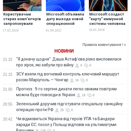
Користувачам
Microsoft объявила
Microsoft создаст
старих комп'ютерів
дату выхода новой
"карту" иммунной
запропонували
операционной
системы человека
альтернативу ОС
системы Windows
10.01.2018
17.02.2024
01.09.2021
Windows
11
Правила коментування ! »
НОВИНИ
"Я доначу щодня": Даша Астаф'єва різко висловилася
21:32
про зірок, які забули про війну
0
0
ЗСУ взяли під вогневий контроль ключовий маршрут
21:15
росіян Маріуполь — Чонгар
16
0
Прогноз: 9-го серпня дихати легко свіжим повітрям
21:00
можна буде повсюди в Україні
19
0
Зеленський доручив підготувати спеціальну санкційну
20:55
операцію проти РФ
25
0
Чи відмовиться Україна від героїв УПА та Бандери
20:42
заради ЄС: посол у Польщі відповів на ультиматуми
Варшави
128
0