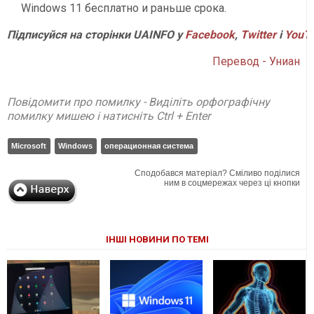
Windows 11 бесплатно и раньше срока.
Підписуйся на сторінки UAINFO у
Facebook
,
Twitter
і
YouT
Перевод - Униан
Повідомити про помилку - Виділіть орфографічну
помилку мишею і натисніть Ctrl + Enter
Microsoft
Windows
операционная система
Сподобався матеріал? Сміливо поділися
ним в соцмережах через ці кнопки
ІНШІ НОВИНИ ПО ТЕМІ