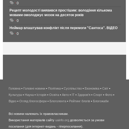
0
Рецепт молодості виявився простішим: володіння кількома
мовами омолоджує мозок на десяток років
0
Неймар влаштував конфлікт після перемоги "Сантоса". ВІДЕО
0
Головна
•
Головні новини
•
Політика
•
Суспільство
•
Економіка
беспроводной
•
Світ
•
Культура
•
Наука
•
Історія
•
Освіта
•
Авто
•
IT
•
Здоров'я
интернет
•
Спорт
•
Фото
•
Відео
•
Огляд блогосфери
•
Блоголента
•
Рейтинг блогів
киев
•
Блогожаби
и
Всі новини належать їх правовласникам.
область
Використання матеріалів сайту
uainfo.org
дозволяється за умови
wimax
посилання (для інтернет-видань - гіперпосилання).
интернет