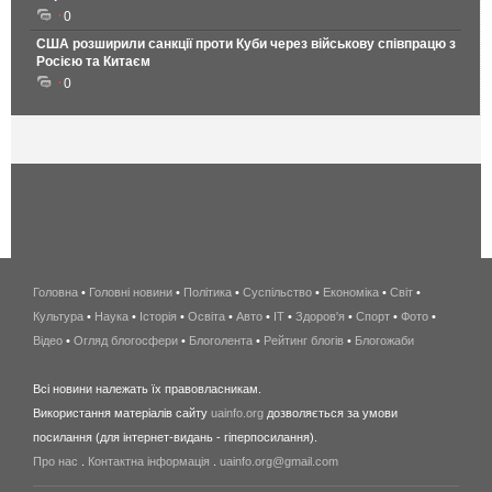
0
США розширили санкції проти Куби через військову співпрацю з
Росією та Китаєм
0
Головна
•
Головні новини
•
Політика
•
Суспільство
•
Економіка
беспроводной
•
Світ
•
Культура
•
Наука
•
Історія
•
Освіта
•
Авто
•
IT
•
Здоров'я
интернет
•
Спорт
•
Фото
•
Відео
•
Огляд блогосфери
•
Блоголента
•
Рейтинг блогів
киев
•
Блогожаби
и
Всі новини належать їх правовласникам.
область
Використання матеріалів сайту
uainfo.org
дозволяється за умови
wimax
посилання (для інтернет-видань - гіперпосилання).
интернет
Про нас
.
Контактна інформація
.
uainfo.org@gmail.com
в
киеве