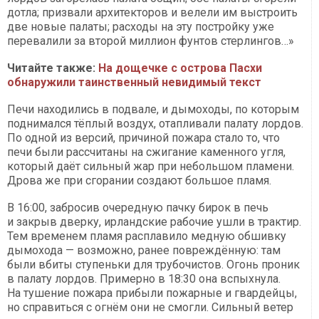
дотла; призвали архитекторов и велели им выстроить
две новые палаты; расходы на эту постройку уже
перевалили за второй миллион фунтов стерлингов…»
Читайте также:
На дощечке с острова Пасхи
обнаружили таинственный невидимый текст
Печи находились в подвале, и дымоходы, по которым
поднимался тёплый воздух, отапливали палату лордов.
По одной из версий, причиной пожара стало то, что
печи были рассчитаны на сжигание каменного угля,
который даёт сильный жар при небольшом пламени.
Дрова же при сгорании создают большое пламя.
В 16:00, забросив очередную пачку бирок в печь
и закрыв дверку, ирландские рабочие ушли в трактир.
Тем временем пламя расплавило медную обшивку
дымохода — возможно, ранее повреждённую: там
были вбиты ступеньки для трубочистов. Огонь проник
в палату лордов. Примерно в 18:30 она вспыхнула.
На тушение пожара прибыли пожарные и гвардейцы,
но справиться с огнём они не смогли. Сильный ветер