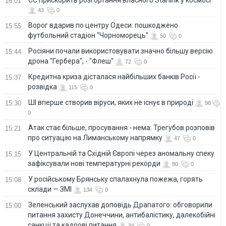
ЄС прискорить розгортання власного Starlink у космосі
16:01
43
0
Ворог вдарив по центру Одеси: пошкоджено
15:55
футбольний стадіон "Чорноморець"
50
0
Росіяни почали використовувати значно більшу версію
15:44
дрона "Гербера", - "Флеш"
72
0
Кредитна криза дісталася найбільших банків Росії -
15:37
розвідка
115
0
ШІ вперше створив віруси, яких не існує в природі
15:30
98
0
Атак стає більше, просування - нема: Трегубов розповів
15:21
про ситуацію на Лиманському напрямку
47
0
У Центральній та Східній Європі через аномальну спеку
15:15
зафіксували нові температурні рекорди
80
0
У російському Брянську спалахнула пожежа, горять
15:08
склади — ЗМІ
134
0
Зеленський заслухав доповідь Драпатого: обговорили
15:00
питання захисту Донеччини, антибалістику, далекобійні
санкції та кадрові питання
34
0