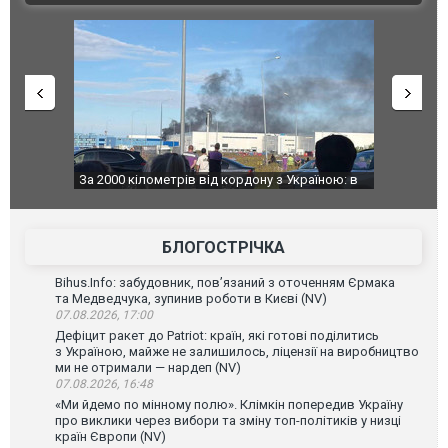
о атаку на
За 2000 кілометрів від кордону з Україною: в
В Таїланді 
го диму.
Єкатеринбурзі після атаки дронів загорівся
блискавки 
склад Wildberries. ФОТО. ВІДЕО
постражда
БЛОГОСТРІЧКА
Bihus.Info: забудовник, пов’язаний з оточенням Єрмака
та Медведчука, зупинив роботи в Києві (NV)
07.08.2026, 17:00
Дефіцит ракет до Patriot: країн, які готові поділитись
з Україною, майже не залишилось, ліцензії на виробництво
ми не отримали — нардеп (NV)
07.08.2026, 16:48
«Ми йдемо по мінному полю». Клімкін попередив Україну
про виклики через вибори та зміну топ-політиків у низці
країн Європи (NV)