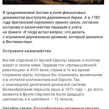
В средневековой Англии в роли финансовых
документов выступали деревянные бирки. А в 1782
году британский парламент принял закон, согласно
которому в казначействе перешли к учёту
на бумаге. И тогда встал вопрос, что делать
с огромным деревянным архивом, который хранился
в Вестминстере.
Островное казначейство
Англия отделена от прочей Европы морем, и поэтому
живёт в своём мире. Задавая тон «промышленной
революции» в XVIII веке, страна в то же время
сохраняла черты, которые бы показались архаичными
и в отсталой континентальной Европе. Так,
к новомодной десятичной денежной системе
Великобритания перешла лишь в 1971 году — до этого
момента в фунте стерлингов было двадцать
шиллингов, а в шиллинге — 12 пенсов.
Читайте также:
Расшифрованы интимные письма