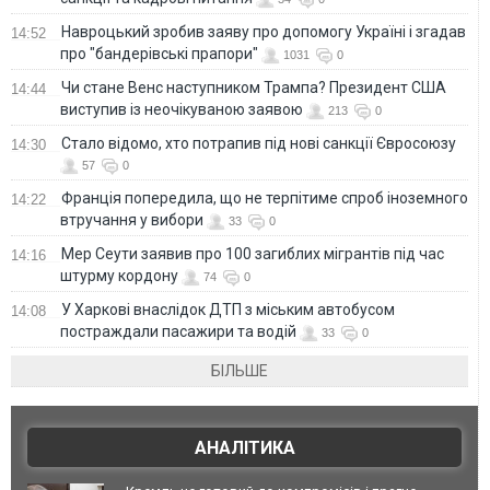
Навроцький зробив заяву про допомогу Україні і згадав
14:52
про "бандерівські прапори"
1031
0
Чи стане Венс наступником Трампа? Президент США
14:44
виступив із неочікуваною заявою
213
0
Стало відомо, хто потрапив під нові санкції Євросоюзу
14:30
57
0
Франція попередила, що не терпітиме спроб іноземного
14:22
втручання у вибори
33
0
Мер Сеути заявив про 100 загиблих мігрантів під час
14:16
штурму кордону
74
0
У Харкові внаслідок ДТП з міським автобусом
14:08
постраждали пасажири та водій
33
0
БІЛЬШЕ
АНАЛІТИКА