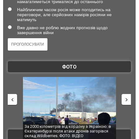
намагатиметься триматися до останнього
Найближчим часом росія може погодитись на
переговори, але серйозних намірів росіяни не
матимуть
Вже давно не роблю жодних прогнозів щодо
завершення війни
ФОТО
по Сумах,
За 2000 кілометрів від кордону з Україною: в
"Мої іграш
траждали
Єкатеринбурзі після атаки дронів загорівся
суперкарів
ВІДЕО
ині. ФОТО
склад Wildberries. ФОТО. ВІДЕО