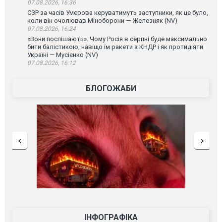
07.08.2026, 16:36
СЗР за часів Умєрова керуватимуть заступники, як це було,
коли він очолював Міноборони — Железняк (NV)
07.08.2026, 16:24
«Вони поспішають». Чому Росія в серпні буде максимально
бити балістикою, навіщо їм ракети з КНДР і як протидіяти
Україні — Мусієнко (NV)
07.08.2026, 16:12
БЛОГОЖАБИ
ІНФОГРАФІКА