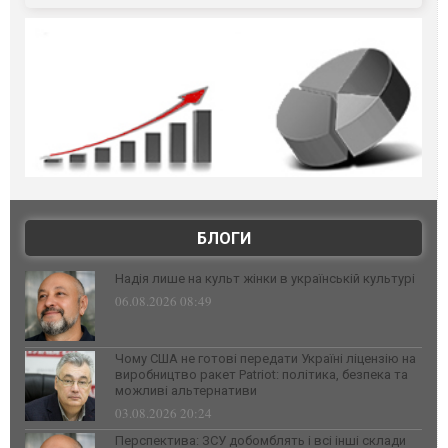
БЛОГИ
Надія лише на культ жінки в українській культурі
06.08.2026 08:49
Чому США не готові передати Україні ліцензію на
виробництво ракет Patriot: політика, безпека та
можливі альтернативи
03.08.2026 20:24
Перспектива: ЗСУ добомблять і всі інші склади