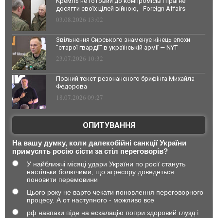
Кремль не готовий до компромісів і прагне
досягти своїх цілей війною, - Foreign Affairs
03.08.2026 13:02
Звільнення Сирського знаменує кінець епохи
"старої гвардії" в українській армії — NYT
23.07.2026 10:32
Повний текст резонансного брифінга Михайла
Федорова
18.07.2026 09:27
ОПИТУВАННЯ
На вашу думку, коли далекобійні санкції України
примусять росію сісти за стіл переговорів?
У найближчі місяці удари України по росії стануть
настільки болючими, що агресору доведеться
поновити перемовини
Цього року не варто чекати поновлення переговорного
процесу. А от наступного - можливо все
рф навпаки піде на ескалацію попри здоровий глузд і