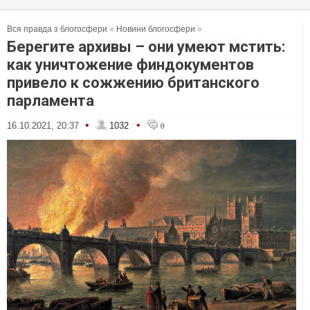
Вся правда з блогосфери
»
Новини блогосфери
»
Берегите архивы – они умеют мстить:
как уничтожение финдокументов
привело к сожжению британского
парламента
•
•
16.10.2021, 20:37
1032
0