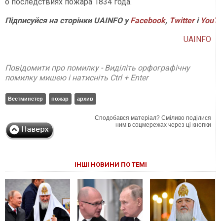
о последствиях пожара 1834 года.
Підписуйся на сторінки UAINFO у
Facebook
,
Twitter
і
YouT
UAINFO
Повідомити про помилку - Виділіть орфографічну
помилку мишею і натисніть Ctrl + Enter
Вестминстер
пожар
архив
Сподобався матеріал? Сміливо поділися
ним в соцмережах через ці кнопки
ІНШІ НОВИНИ ПО ТЕМІ