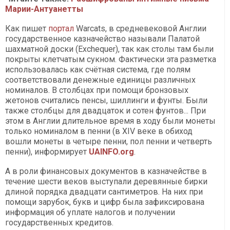
Марии-Антуанетты
Как пишет
портал
Warcats, в средневековой Англии
государственное казначейство называли Палатой
шахматной доски (Exchequer), так как столы там были
покрыты клетчатым сукном. Фактически эта разметка
использовалась как счётная система, где полям
соответствовали денежные единицы различных
номиналов. В столбцах при помощи бронзовых
жетонов считались пенсы, шиллинги и фунты. Были
также столбцы для двадцаток и сотен фунтов... При
этом в Англии длительное время в ходу были монеты
только номиналом в пенни (в XIV веке в обиход
вошли монеты в четыре пенни, пол пенни и четверть
пенни), информирует
UAINFO.org
.
А в роли финансовых документов в казначействе в
течение шести веков выступали деревянные бирки
длиной порядка двадцати сантиметров. На них при
помощи зарубок, букв и цифр была зафиксирована
информация об уплате налогов и получении
государственных кредитов.