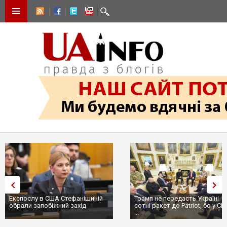
Трамп не передасть Україні
Вибух у ресторані в Москві:
сотні ракет до Patriot, бо у США
ціллю був головком ВКС Росії
...
пр...