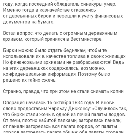
году, когда последний обладатель синекуры умер.
Именно тогда в казначействе отказались
от деревянных бирок и перешли к учёту финансовых
документов на бумаге.
Встал вопрос, что делать с огромным деревянным
архивом, который хранился в Вестминстере.
Бирки можно было отдать беднякам, чтобы те
использовали их в качестве топлива в своих жилищах.
Но финансовыми архивами не разбрасываются! Ведь
на этих деревяшках содержалась, возможно,
конфиденциальная информация. Поэтому было
решено их тайно сжечь.
Странно, правда, что при этом не стали снимать копии.
Операция началась 16 октября 1834 года. И вновь
слово предоставим Чарльзу Диккенсу: «Случилось так,
что бирки стали жечь в одной из печей палаты лордов.
От печи, плотно набитой палками, загорелась панель;
от панели загорелась вся палата лордов, от палаты
лордов загорелась палата общин; обе палаты сгорели