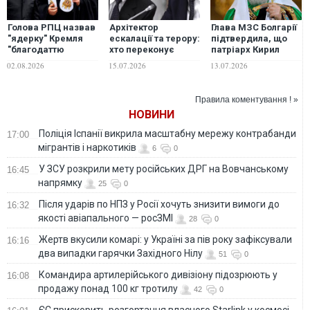
Голова РПЦ назвав
Архітектор
Глава МЗС Болгарії
"ядерку" Кремля
ескалації та терору:
підтвердила, що
"благодаттю
хто переконує
патріарх Кирил
Божою"
Путіна
вилучений з 21-го
02.08.2026
15.07.2026
13.07.2026
продовжувати
пакета санкцій
війну проти
проти РФ
України?
Правила коментування ! »
НОВИНИ
Поліція Іспанії викрила масштабну мережу контрабанди
17:00
мігрантів і наркотиків
6
0
У ЗСУ розкрили мету російських ДРГ на Вовчанському
16:45
напрямку
25
0
Після ударів по НПЗ у Росії хочуть знизити вимоги до
16:32
якості авіапального — росЗМІ
28
0
Жертв вкусили комарі: у Україні за пів року зафіксували
16:16
два випадки гарячки Західного Нілу
51
0
Командира артилерійського дивізіону підозрюють у
16:08
продажу понад 100 кг тротилу
42
0