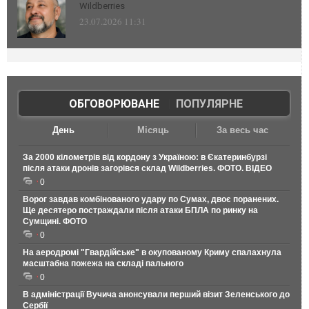
Wildberries
23.07.2026 11:31
ОБГОВОРЮВАНЕ
|
ПОПУЛЯРНЕ
День
Місяць
За весь час
За 2000 кілометрів від кордону з Україною: в Єкатеринбурзі
після атаки дронів загорівся склад Wildberries. ФОТО. ВІДЕО
0
Ворог завдав комбінованого удару по Сумах, двоє поранених.
Ще десятеро постраждали після атаки БПЛА по ринку на
Сумщині. ФОТО
0
На аеродромі "Гвардійське" в окупованому Криму спалахнула
масштабна пожежа на складі пального
0
В адміністрації Вучича анонсували перший візит Зеленського до
Сербії