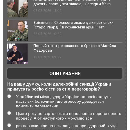
досягти своїх цілей війною, - Foreign Affairs
03.08.2026 13:02
Звільнення Сирського знаменує кінець епохи
"старої гвардії" в українській армії — NYT
23.07.2026 10:32
Повний текст резонансного брифінга Михайла
Федорова
18.07.2026 09:27
ОПИТУВАННЯ
На вашу думку, коли далекобійні санкції України
примусять росію сісти за стіл переговорів?
У найближчі місяці удари України по росії стануть
настільки болючими, що агресору доведеться
поновити перемовини
Цього року не варто чекати поновлення переговорного
процесу. А от наступного - можливо все
рф навпаки піде на ескалацію попри здоровий глузд і