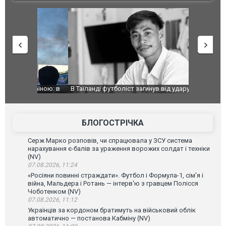
країною: в
В Таїланді футболіст загинув від удару
Топпосадов
агорівся
блискавки під час матчу: ще 12 людей
підозру
постраждали. ВІДЕО
БЛОГОСТРІЧКА
Серж Марко розповів, чи спрацювала у ЗСУ система
нарахування є-балів за ураження ворожих солдат і техніки
(NV)
07.08.2026, 11:24
«Росіяни повинні страждати». Футбол і Формула-1, сім'я і
війна, Мальдера і Ротань — інтерв'ю з гравцем Полісся
Чоботенком (NV)
07.08.2026, 11:12
Українців за кордоном братимуть на військовий облік
автоматично — постанова Кабміну (NV)