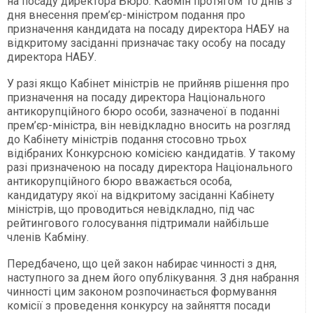
на посаду директора Бюро. Кабмін протягом 10 днів з
дня внесення прем’єр-міністром подання про
призначення кандидата на посаду директора НАБУ на
відкритому засіданні призначає таку особу на посаду
директора НАБУ.
У разі якщо Кабінет міністрів не прийняв рішення про
призначення на посаду директора Національного
антикорупційного бюро особи, зазначеної в поданні
прем’єр-міністра, він невідкладно вносить на розгляд
до Кабінету міністрів подання стосовно трьох
відібраних Конкурсною комісією кандидатів. У такому
разі призначеною на посаду директора Національного
антикорупційного бюро вважається особа,
кандидатуру якої на відкритому засіданні Кабінету
міністрів, що проводиться невідкладно, під час
рейтингового голосування підтримали найбільше
членів Кабміну.
Передбачено, що цей закон набирає чинності з дня,
наступного за днем його опублікування. З дня набрання
чинності цим законом розпочинається формування
комісії з проведення конкурсу на зайняття посади