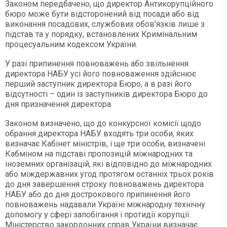
Законом передбачено, що директор Антикорупційного
бюро може бути відсторонений від посади або від
виконання посадових, службових обов’язків лише з
підстав та у порядку, встановлених Кримінальним
процесуальним кодексом України.
У разі припинення повноважень або звільнення
директора НАБУ усі його повноваження здійснює
перший заступник директора Бюро, а в разі його
відсутності – один із заступників директора Бюро до
дня призначення директора.
Законом визначено, що до конкурсної комісії щодо
обрання директора НАБУ входять три особи, яких
визначає Кабінет міністрів, і ще три особи, визначені
Кабміном на підставі пропозицій міжнародних та
іноземних організацій, які відповідно до міжнародних
або міждержавних угод протягом останніх трьох років
до дня завершення строку повноважень директора
НАБУ або до дня дострокового припинення його
повноважень надавали Україні міжнародну технічну
допомогу у сфері запобігання і протидії корупції.
Міністерство закордонних справ України визначає