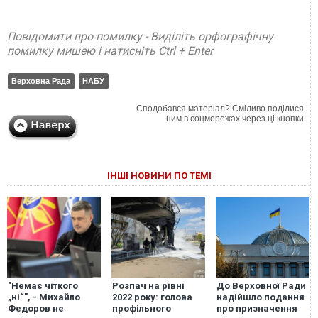
Повідомити про помилку - Виділіть орфографічну
помилку мишею і натисніть Ctrl + Enter
Верховна Рада
НАБУ
Сподобався матеріал? Сміливо поділися
ним в соцмережах через ці кнопки
ІНШІ НОВИНИ ПО ТЕМІ
"Немає чіткого
Розпач на рівні
До Верховної Ради
„ні“", - Михайло
2022 року: голова
надійшло подання
Федоров не
профільного
про призначення