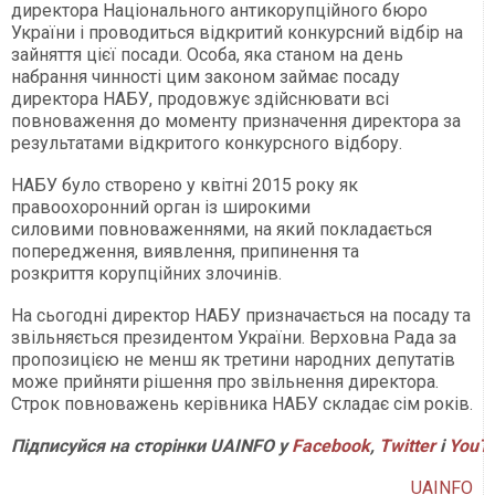
директора Національного антикорупційного бюро
України і проводиться відкритий конкурсний відбір на
зайняття цієї посади. Особа, яка станом на день
набрання чинності цим законом займає посаду
директора НАБУ, продовжує здійснювати всі
повноваження до моменту призначення директора за
результатами відкритого конкурсного відбору.
НАБУ було створено у квітні 2015 року як
правоохоронний орган із широкими
силовими повноваженнями, на який покладається
попередження, виявлення, припинення та
розкриття корупційних злочинів.
На сьогодні директор НАБУ призначається на посаду та
звільняється президентом України. Верховна Рада за
пропозицією не менш як третини народних депутатів
може прийняти рішення про звільнення директора.
Строк повноважень керівника НАБУ складає сім років.
Підписуйся на сторінки UAINFO у
Facebook
,
Twitter
і
YouT
UAINFO