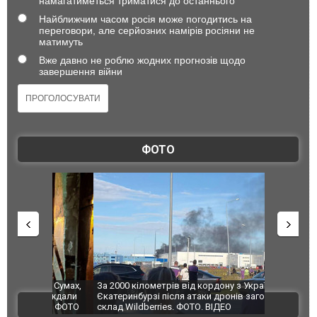
намагатиметься триматися до останнього
Найближчим часом росія може погодитись на
переговори, але серйозних намірів росіяни не
матимуть
Вже давно не роблю жодних прогнозів щодо
завершення війни
ФОТО
по Сумах,
За 2000 кілометрів від кордону з Україною: в
"Мої іграш
траждали
Єкатеринбурзі після атаки дронів загорівся
суперкарів
ВІДЕО
ині. ФОТО
склад Wildberries. ФОТО. ВІДЕО