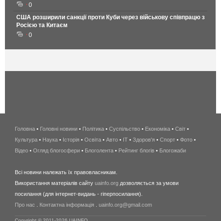
0
США розширили санкції проти Куби через військову співпрацю з
Росією та Китаєм
0
Головна
•
Головні новини
•
Політика
•
Суспільство
•
Економіка
беспроводной
•
Світ
•
Культура
•
Наука
•
Історія
•
Освіта
•
Авто
•
IT
•
Здоров'я
интернет
•
Спорт
•
Фото
•
Відео
•
Огляд блогосфери
•
Блоголента
•
Рейтинг блогів
киев
•
Блогожаби
и
Всі новини належать їх правовласникам.
область
Використання матеріалів сайту
uainfo.org
дозволяється за умови
wimax
посилання (для інтернет-видань - гіперпосилання).
интернет
Про нас
.
Контактна інформація
.
uainfo.org@gmail.com
в
киеве
Copyright © 2011-2026 UAINFO.