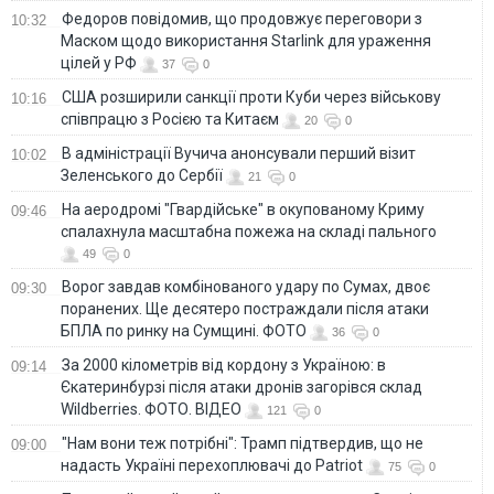
Федоров повідомив, що продовжує переговори з
10:32
Маском щодо використання Starlink для ураження
цілей у РФ
37
0
США розширили санкції проти Куби через військову
10:16
співпрацю з Росією та Китаєм
20
0
В адміністрації Вучича анонсували перший візит
10:02
Зеленського до Сербії
21
0
На аеродромі "Гвардійське" в окупованому Криму
09:46
спалахнула масштабна пожежа на складі пального
49
0
Ворог завдав комбінованого удару по Сумах, двоє
09:30
поранених. Ще десятеро постраждали після атаки
БПЛА по ринку на Сумщині. ФОТО
36
0
За 2000 кілометрів від кордону з Україною: в
09:14
Єкатеринбурзі після атаки дронів загорівся склад
Wildberries. ФОТО. ВІДЕО
121
0
"Нам вони теж потрібні": Трамп підтвердив, що не
09:00
надасть Україні перехоплювачі до Patriot
75
0