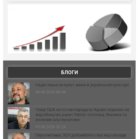
БЛОГИ
Надія лише на культ жінки в українській культурі
06.08.2026 08:49
Чому США не готові передати Україні ліцензію на
виробництво ракет Patriot: політика, безпека та
можливі альтернативи
03.08.2026 20:24
Перспектива: ЗСУ добомблять і всі інші склади