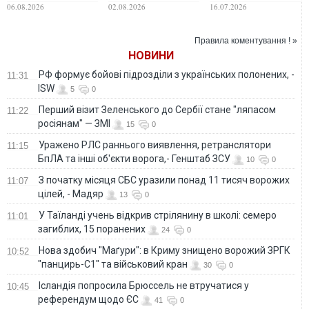
відкидає
комітету ВР оцінив
нового складу
06.08.2026
02.08.2026
16.07.2026
повернення на
збитки бізнесу від
уряду
посаду міністра
російських
оборони України
обстрілів
Правила коментування ! »
НОВИНИ
РФ формує бойові підрозділи з українських полонених, -
11:31
ISW
5
0
Перший візит Зеленського до Сербії стане "ляпасом
11:22
росіянам" — ЗМІ
15
0
Уражено РЛС раннього виявлення, ретранслятори
11:15
БпЛА та інші об'єкти ворога,- Генштаб ЗСУ
10
0
З початку місяця СБС уразили понад 11 тисяч ворожих
11:07
цілей, - Мадяр
13
0
У Таїланді учень відкрив стрілянину в школі: семеро
11:01
загиблих, 15 поранених
24
0
Нова здобич "Маґури": в Криму знищено ворожий ЗРГК
10:52
"панцирь-С1" та військовий кран
30
0
Ісландія попросила Брюссель не втручатися у
10:45
референдум щодо ЄС
41
0