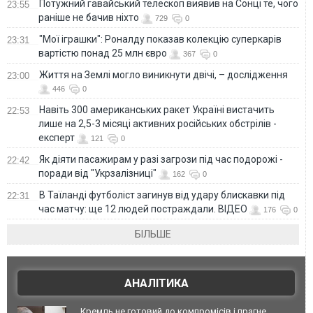
Потужний гавайський телескоп виявив на Сонці те, чого
23:55
раніше не бачив ніхто
729
0
"Мої іграшки": Роналду показав колекцію суперкарів
23:31
вартістю понад 25 млн євро
367
0
Життя на Землі могло виникнути двічі, – дослідження
23:00
446
0
Навіть 300 американських ракет Україні вистачить
22:53
лише на 2,5-3 місяці активних російських обстрілів -
експерт
121
0
Як діяти пасажирам у разі загрози під час подорожі -
22:42
поради від "Укрзалізниці"
162
0
В Таїланді футболіст загинув від удару блискавки під
22:31
час матчу: ще 12 людей постраждали. ВІДЕО
176
0
БІЛЬШЕ
АНАЛІТИКА
Кремль не готовий до компромісів і прагне