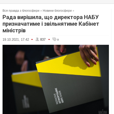
Вся правда з блогосфери
»
Новини блогосфери
»
Рада вирішила, що директора НАБУ
призначатиме і звільнятиме Кабінет
міністрів
•
•
19.10.2021, 17:42
837
0