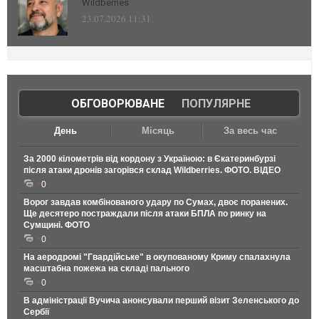
Wildberries
23.07.2026 11:31
ОБГОВОРЮВАНЕ
|
ПОПУЛЯРНЕ
День
Місяць
За весь час
За 2000 кілометрів від кордону з Україною: в Єкатеринбурзі
після атаки дронів загорівся склад Wildberries. ФОТО. ВІДЕО
0
Ворог завдав комбінованого удару по Сумах, двоє поранених.
Ще десятеро постраждали після атаки БПЛА по ринку на
Сумщині. ФОТО
0
На аеродромі "Гвардійське" в окупованому Криму спалахнула
масштабна пожежа на складі пального
0
В адміністрації Вучича анонсували перший візит Зеленського до
Сербії