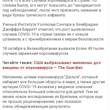
почти 10% всех случаев коронавируса в стране. По
словам Баллу, его могут повысить до "находящегося
под наблюдением", после чего присвоить название в
виде буквы греческого алфавита.
Ученый Института Уэллкома Сэнгера в Кембридже
Джеффри Барретт отметил, что рост выявленных
случаев COVID-19 в стране связан не с новым
штаммом, а с пренебрежением к мерам безопасности.
18 октября в Великобритании выявили более 49 тысяч
случаев заражения коронавирусом.
Читайте также:
США выбрасывают миллионы доз
вакцины от коронавируса — The Guardian
Напомним, штамм коронавируса "Дельта", который
набирает все большие обороты в мире, а также другие
мутации COVID-19 вызвали у медиков опасения
относительно большей опасности для детей. Тем не
менее новое исследование из Британии, которое еще
не прошло рецензирование, уже показало
очень обнадеживающие результаты.