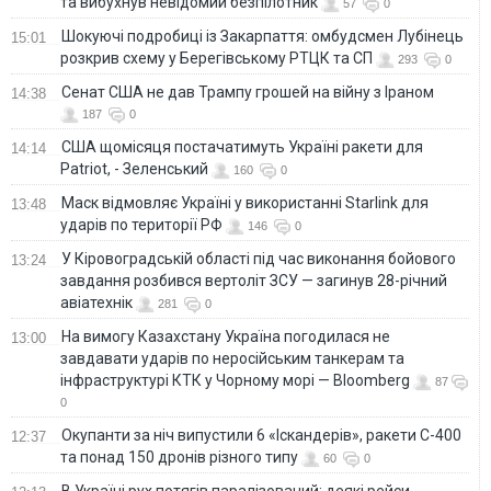
та вибухнув невідомий безпілотник
57
0
Шокуючі подробиці із Закарпаття: омбудсмен Лубінець
15:01
розкрив схему у Берегівському РТЦК та СП
293
0
Сенат США не дав Трампу грошей на війну з Іраном
14:38
187
0
США щомісяця постачатимуть Україні ракети для
14:14
Patriot, - Зеленський
160
0
Маск відмовляє Україні у використанні Starlink для
13:48
ударів по території РФ
146
0
У Кіровоградській області під час виконання бойового
13:24
завдання розбився вертоліт ЗСУ — загинув 28-річний
авіатехнік
281
0
На вимогу Казахстану Україна погодилася не
13:00
завдавати ударів по неросійським танкерам та
інфраструктурі КТК у Чорному морі — Bloomberg
87
0
Окупанти за ніч випустили 6 «Іскандерів», ракети С-400
12:37
та понад 150 дронів різного типу
60
0
В Україні рух потягів паралізований: деякі рейси