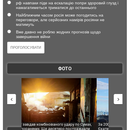
рф навпаки піде на ескалацію попри здоровий глузд і
намагатиметься триматися до останнього
Найближчим часом росія може погодитись на
переговори, але серйозних намірів росіяни не
матимуть
Вже давно не роблю жодних прогнозів щодо
завершення війни
ФОТО
по Сумах,
За 2000 кілометрів від кордону з Україною: в
"Мої іграш
траждали
Єкатеринбурзі після атаки дронів загорівся
суперкарів