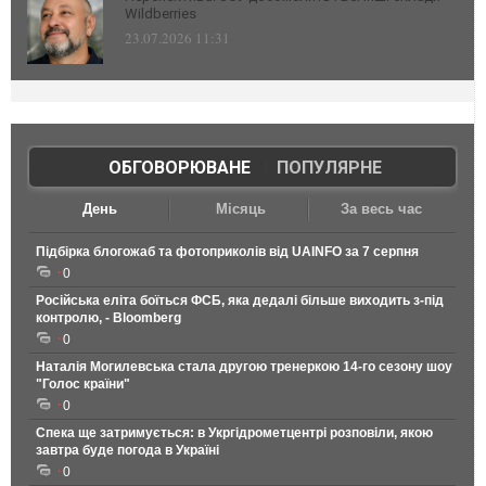
Wildberries
23.07.2026 11:31
ОБГОВОРЮВАНЕ
|
ПОПУЛЯРНЕ
День
Місяць
За весь час
Підбірка блогожаб та фотоприколів від UAINFO за 7 серпня
0
Російська еліта боїться ФСБ, яка дедалі більше виходить з-під
контролю, - Bloomberg
0
Наталія Могилевська стала другою тренеркою 14-го сезону шоу
"Голос країни"
0
Спека ще затримується: в Укргідрометцентрі розповіли, якою
завтра буде погода в Україні
0