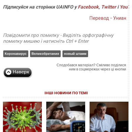
Підписуйся на сторінки UAINFO у
Facebook
,
Twitter
і
YouT
Перевод - Униан
Повідомити про помилку - Виділіть орфографічну
помилку мишею і натисніть Ctrl + Enter
Коронавирус
Великобритания
новый штамм
Сподобався матеріал? Сміливо поділися
ним в соцмережах через ці кнопки
ІНШІ НОВИНИ ПО ТЕМІ