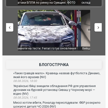
ВІДЕО
ині. ФОТО
склад Wildberries. ФОТО. ВІДЕО
оновлення
Вийшов трейлер нової екранізації легендарного
Зеленський
фільму "Афера Томаса Крауна"
перемовин
БЛОГОСТРІЧКА
«Таких гравців мало». Кравець назвав футболіста Динамо,
який його вразив (NV)
08.08.2026, 18:00
Українські бійці знищили обладнання РФ для управління
дронами на буровій установці Сиваш у Чорному морі —
відео (NV)
08.08.2026, 17:45
Мессі хотіли вбити, Роналду переслідували: ФБР розкрило
шокуючі деталі ЧС-2026 (NV)