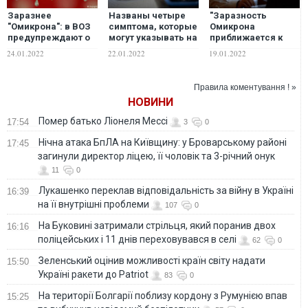
Заразнее
Названы четыре
"Заразность
"Омикрона": в ВОЗ
симптома, которые
Омикрона
предупреждают о
могут указывать на
приближается к
возникновении
заражение
заразности кори":
24.01.2022
22.01.2022
19.01.2022
новых мутаций
штаммом Омикрон
Комаровский
COVID-19
рассказал, чем
опасен новый
Правила коментування ! »
штамм
НОВИНИ
Помер батько Ліонеля Мессі
17:54
3
0
Нічна атака БпЛА на Київщину: у Броварському районі
17:45
загинули директор ліцею, її чоловік та 3-річний онук
11
0
Лукашенко переклав відповідальність за війну в Україні
16:39
на її внутрішні проблеми
107
0
На Буковині затримали стрільця, який поранив двох
16:16
поліцейських і 11 днів переховувався в селі
62
0
Зеленський оцінив можливості країн світу надати
15:50
Україні ракети до Patriot
83
0
На території Болгарії поблизу кордону з Румунією впав
15:25