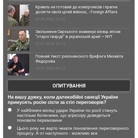
Кремль не готовий до компромісів і прагне
досягти своїх цілей війною, - Foreign Affairs
03.08.2026 13:02
Звільнення Сирського знаменує кінець епохи
"старої гвардії" в українській армії — NYT
23.07.2026 10:32
Повний текст резонансного брифінга Михайла
Федорова
18.07.2026 09:27
ОПИТУВАННЯ
На вашу думку, коли далекобійні санкції України
примусять росію сісти за стіл переговорів?
У найближчі місяці удари України по росії стануть
настільки болючими, що агресору доведеться
поновити перемовини
Цього року не варто чекати поновлення переговорного
процесу. А от наступного - можливо все