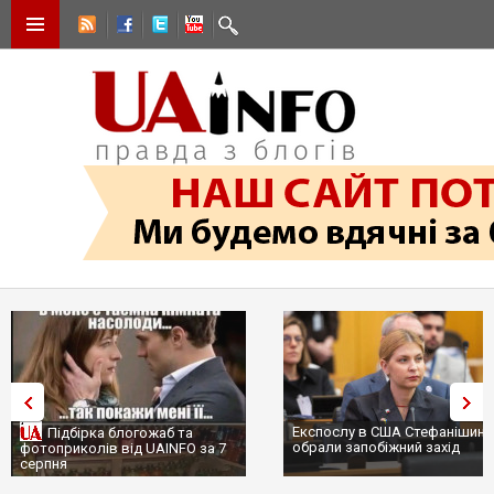
Експослу в США Стефанішині
Підбірка блогожаб та
обрали запобіжний захід
фотоприколів від UAINFO за 7
серпня