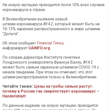
На новую мутацию приходится почти 10% всех случаев
коронавируса в стране.
В Великобритании выявили новый
штамм коронавируса AY.4.2, который может быть на
10-15% заразнее распространенного в мире штамма
"Дельта".
Об этом сообщает
Financial Times
,
информирует
UAINFO.org
.
По словам директора Института генетики
Лондонского университета Франсуа Баллу, AY.4.2
может быть самым заразным штаммом COVID-19 с
начала пандемии. При этом он отмечает, что этот
штамм распространился только в Великобритании.
Читайте также:
Цены на гробы сильно растут:
почему в России так свирепствует коронавирус –
Handelsblatt
По данным издания, на новую мутацию приходится