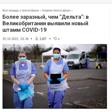
Вся правда з блогосфери
»
Новини блогосфери
»
Более заразный, чем "Дельта": в
Великобритании выявили новый
штамм COVID-19
•
•
20.10.2021, 03:34
1187
0