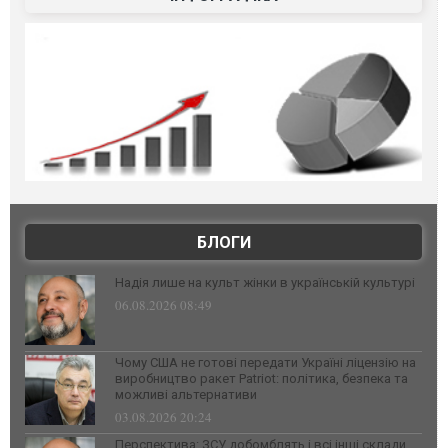
БЛОГИ
Надія лише на культ жінки в українській культурі
06.08.2026 08:49
Чому США не готові передати Україні ліцензію на
виробництво ракет Patriot: політика, безпека та
можливі альтернативи
03.08.2026 20:24
Перспектива: ЗСУ добомблять і всі інші склади