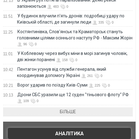
12:13
запізнюються
483
0
У будинок влучили п'ять дронів: подробиці удару по
11:51
Київській області, де загинули люди
335
0
Костянтинівка, Слов'янськ та Краматорськ стануть
11:25
головними цілями осіннього наступу РФ - Максим Жорін
96
0
У Коблевому через вибух міни в морі загинув чоловік,
11:01
дві жінки поранені
158
0
Пентагон усунув від служби генерала, який
10:42
координував допомогу Україні
261
0
Ворог ударив по поїзду Київ-Суми
10:21
225
0
Дрони СБС уразили ще 12 суден "тіньового флоту" РФ
10:13
109
0
БІЛЬШЕ
АНАЛІТИКА