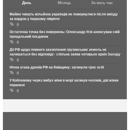
День
Місяць
За весь час
Майже чверть мільйона українців не повернулися після виїзду
за кордон у першому півріччі
0
Остаточна точка без повернень: Олександр Усік анонсував свій
прощальний поєдинок
0
Дії РФ щодо повного захоплення грузинських земель не
залишаться без відповіді - спільна заява чотирьох країн Заходу
0
Нічна атака дронів РФ на Київщину: загинули троє осіб
0
У Коблевому через вибух міни в морі загинув чоловік, дві жінки
поранені
0