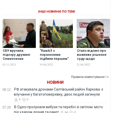
ІНШІ НОВИНИ ПО ТЕМІ
СБУ вручила
"КамАЗ з
Стало відомо про
підозру дружині
пораненими
важливе рішення
Семенченка
підбили першим".
суду щодо
Музиці:
Вісім років тому
Семенченка
03.11.2021
19.08.2022
21.06.2022
Розслідують
віроломство РФ
розкрадання понад
спричинило
150 тис. грн з
найбільшу
Правила коментування ! »
рахунків
катастрофу АТО/
НОВИНИ
"Благодійного
ООС – Іловайську
фонду батальйону
трагедію
РФ атакувала дронами Салтівський район Харкова: є
08:12
"Донбас"
влучання у багатоповерхівку, двоє людей загинули
5
0
В Одесі пролунали вибухи та перебої зі світлом: місто
07:29
під ударом дронів та ракет
64
0