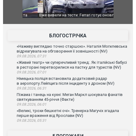
дом та
Вже вивели на тести: Ferrari готує оновлення
Вийшов тре
позашляховика Purosangue. ВІДЕО
фільму "Аф
БЛОГОСТРІЧКА
«Наживу виглядаю точно старшою». Наталія Могилевська
відреагувала на обговорення її зовнішності (NV)
09.08.2026, 07:31
«Живий театр» чи суперечливий тренд:. Як італійські бабусі
в ресторані перетворилися на пастку для туристів (NV)
09.08.2026, 07:01
Німецька поліція встановила додатковий радар
в аеропорту Лейпцига після інциденту з дроном (NV)
09.08.2026, 06:31
Піжама і танець на кухні: Меган Маркл шокувала фанатів
святкуванням 45-річчя (Факти)
09.08.2026, 06:01
«Великі, трохи бешкетні очі». Тренерка Магучіх згадала
перше враження від Ярослави (NV)
09.08.2026, 05:31