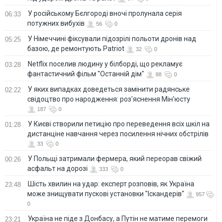
У російському Бєлгороді вночі пролунала серія
06:33
потужних вибухів
56
0
У Німеччині фіксували підозрілі польоти дронів над
05:25
базою, де ремонтують Patriot
32
0
Netflix поселив людину у білборді, що рекламує
03:28
фантастичний фільм "Останній дім"
88
0
У яких випадках доведеться замінити радянське
02:22
свідоцтво про народження: роз'яснення Мін'юсту
187
0
У Києві створили петицію про переведення всіх шкіл на
01:28
дистанціне навчання через посилення нічних обстрілів
33
0
У Польщі затримали фермера, який переорав свіжий
00:26
асфальт на дорозі
333
0
Шість хвилин на удар: експерт розповів, як Україна
23:48
може знищувати пускові установки "Іскандерів"
957
0
Україна не піде з Донбасу, а Путін не матиме перемоги
23:21