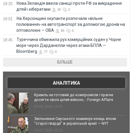
Нова Зеландія ввела санкції проти РФ за викрадення
19:25
дітей і кібератаки
26
0
На Херсонщині окупанти розпочали «вільне
19:01
полювання» на автотранспорт за допомогою дронів на
оптоволокні — ОВА
85
0
Туреччина обмежила рух комерційних суден у Чорне
18:45
море через Дарданелли через атаки БПЛА —
Bloomberg
77
0
БІЛЬШЕ
АНАЛІТИКА
Кремль не готовий до компромісів і прагне
досягти своїх цілей війною, - Foreign Affairs
03.08.2026 13:02
Звільнення Сирського знаменує кінець епохи
"старої гвардії" в українській армії — NYT
23.07.2026 10:32