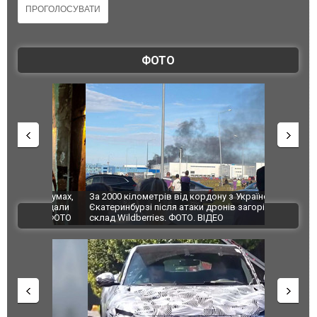
ФОТО
по Сумах,
За 2000 кілометрів від кордону з Україною: в
"Мої іграш
траждали
Єкатеринбурзі після атаки дронів загорівся
суперкарів
ВІДЕО
ині. ФОТО
склад Wildberries. ФОТО. ВІДЕО