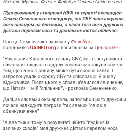
Наталія Музика. Фото – Фейсбук Семена Семенченка
Підозрюваний у створенні НВФ та теракті екснардеп
Семен Семенченко стверджує, що СБУ шантажувала
його нападом на близьких, а після того його дружина
дістала перелом носа та декількох кісток обличчя.
Про це Семенченко написав у
Фейсбуці
,
повідомляє
UAINFO.org
з посиланням на
Цензор.НЕТ.
"Начальник Київського главку СБУ, його заступник та
начальник слідчого відділу почали шантажувати мене
тим, що на мою родину може бути скоєно напад. І
запропонували охорону СБУ та співпрацю. Я знову
відмовився. Після цього у справі з'явилися свідчення,
що Наталя – мій "спільник"", - розповів Семенченко.
Далі, за словами екснардепа, на телефон його дружини
почали надходити погрози "так званих "свідків
обвинувачення"".
"А два тижні тому в результаті нібито "падіння із
залізних сходів" моя дружина дістала перелом носа,