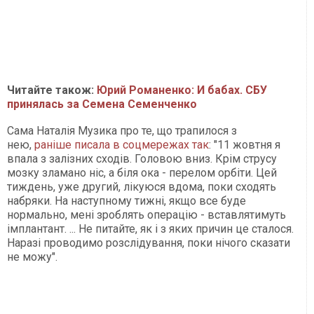
Читайте також:
Юрий Романенко: И бабах. СБУ
принялась за Семена Семенченко
Сама Наталія Музика про те, що трапилося з
нею,
раніше писала в соцмережах так
: "11 жовтня я
впала з залізних сходів. Головою вниз. Крім струсу
мозку зламано ніс, а біля ока - перелом орбіти. Цей
тиждень, уже другий, лікуюся вдома, поки сходять
набряки. На наступному тижні, якщо все буде
нормально, мені зроблять операцію - вставлятимуть
імплантант. ... Не питайте, як і з яких причин це сталося.
Наразі проводимо розслідування, поки нічого сказати
не можу".