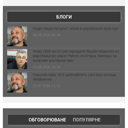
БЛОГИ
Надія лише на культ жінки в українській культурі
06.08.2026 08:49
Чому США не готові передати Україні ліцензію на
виробництво ракет Patriot: політика, безпека та
можливі альтернативи
03.08.2026 20:24
Перспектива: ЗСУ добомблять і всі інші склади
Wildberries
23.07.2026 11:31
ОБГОВОРЮВАНЕ
|
ПОПУЛЯРНЕ