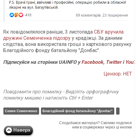
Як повідомлялося раніше, 3 листопада
СБУ вручила
дружині Семенченка підозру
у крадіжці. За даними
слідства, вона використала гроші з карткового рахунку
Благодійного фонду батальйону "Донбас".
Підписуйся на сторінки UAINFO у
Facebook
,
Twitter
і
YouT
Цензор. НЕТ
Повідомити про помилку - Виділіть орфографічну
помилку мишею і натисніть Ctrl + Enter
Семен Семенченко
Благодійний фонд батальйону "Донбас"
Сподобався матеріал? Сміливо поділися
ним в соцмережах через ці кнопки