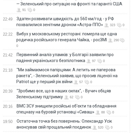
— Зеленський про ситуацію на фронті та гарантії США
91
0
Здатен розвивати швидкість до 560 км/год - у РФ
22:49
похвалилися зенітним дроном «Астра-ППО»
323
0
Вибух у московському ресторані: померла ще одна
22:22
родичка російського генерала Чайка, - росЗМІ
290
0
Первинний аналіз уламків: у Болгарії заявили про
21:42
падіння українського безпілотника
97
0
"Ми займаємося папірцями. А летить не паперова
21:18
ракета", - Зеленський заявив, що просив ліцензії на
Patriot ще у перший рік війни
57
0
"Зробимо все, що в наших силах", - Вучич обіцяв
20:39
Зеленському підтримку
62
0
ВМС ЗСУ знищили російські об'єкти та обладнання
20:16
спецназу на буровій установці «Сиваш»
88
0
Остаточна точка без повернень: Олександр Усік
19:50
анонсував свій прощальний поєдинок
520
0