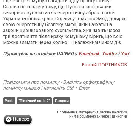
І це вкотре змушує нагадати одну просту істину.
Справа не тільки у тому, що Путін налаштований
використовувати газ як енергетичну зброю проти
України та інших країн. Справа у тому, що Захід довіряє
свою енергетичну безпеку мафії, якій начхати на
закони цивілізованого суспільства. Яка навіть через
три десятиліття після краху комунізму вірить, що всіх
можна зламати через коліно – і належним чином діє.
Підписуйся на сторінки UAINFO у
Facebook
,
Twitter
і
YouT
Віталій ПОРТНИКОВ
Повідомити про помилку - Виділіть орфографічну
помилку мишею і натисніть Ctrl + Enter
Росія
"Північний потік-2"
Газпром
Сподобався матеріал? Сміливо поділися
ним в соцмережах через ці кнопки