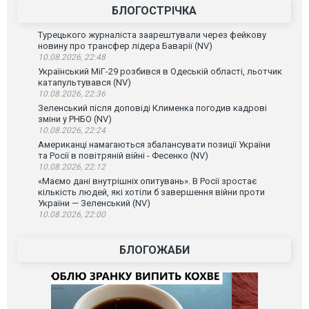
БЛОГОСТРІЧКА
Турецького журналіста заарештували через фейкову
новину про трансфер лідера Баварії (NV)
10.08.2026, 22:48
Український МіГ-29 розбився в Одеській області, льотчик
катапультувався (NV)
10.08.2026, 22:36
Зеленський після доповіді Клименка погодив кадрові
зміни у РНБО (NV)
10.08.2026, 22:24
Американці намагаються збалансувати позиції України
та Росії в повітряній війні - Фесенко (NV)
10.08.2026, 22:12
«Маємо дані внутрішніх опитувань». В Росії зростає
кількість людей, які хотіли б завершення війни проти
України — Зеленський (NV)
10.08.2026, 22:00
БЛОГОЖАБИ