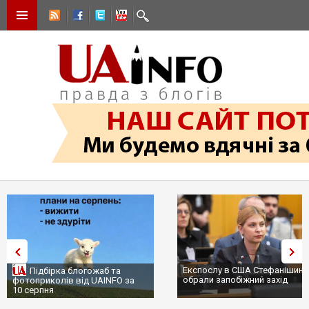
Експослу в США Стефанішині
Підбірка блогожаб та
обрали запобіжний захід
фотоприколів від UAINFO за
10 серпня