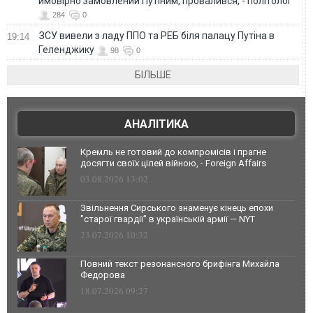
ймовірно замовлений Путіним, провалився, - політолог
284
0
ЗСУ вивели з ладу ППО та РЕБ біля палацу Путіна в
19:14
Геленджику
98
0
БІЛЬШЕ
АНАЛІТИКА
Кремль не готовий до компромісів і прагне
досягти своїх цілей війною, - Foreign Affairs
03.08.2026 13:02
Звільнення Сирського знаменує кінець епохи
"старої гвардії" в українській армії — NYT
23.07.2026 10:32
Повний текст резонансного брифінга Михайла
Федорова
18.07.2026 09:27