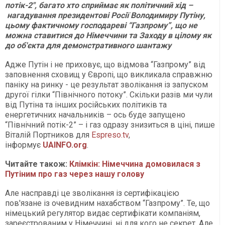
потік-2", багато хто сприймає як політичний хід –
нагадування президентові Росії Володимиру Путіну,
цьому фактичному господареві “Газпрому”, що не
можна ставитися до Німеччини та Заходу в цілому як
до об'єкта для демонстративного шантажу
Адже Путін і не приховує, що відмова “Газпрому” від
заповнення сховищ у Європі, що викликала справжню
паніку на ринку - це результат зволікання із запуском
другої гілки “Північного потоку”. Скільки разів ми чули
від Путіна та інших російських політиків та
енергетичних начальників – ось буде запущено
“Північний потік-2” – і газ одразу знизиться в ціні, пише
Віталій Портников для
Еspreso.tv
,
інформує
UAINFO.org
.
Читайте також:
Клімкін: Німеччина домовилася з
Путіним про газ через нашу голову
Але насправді це зволікання із сертифікацією
пов'язане із очевидним нахабством “Газпрому”. Те, що
німецький регулятор видає сертифікати компаніям,
зареєстрованим у Німеччині, ні для кого не секрет. Але