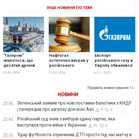
ІНШІ НОВИНИ ПО ТЕМІ
"Газпром"
Нафтогаз
Експорт
жаліється, що
остаточно виграв у
російського газу в
десятки дронів
російського
Європу обвалився
вдарили по його
газпрому суд на
до мінімумів за
19.03.2026
13.03.2026
03.11.2025
експортних
$1,4 млрд
понад 50 років
об'єктах
Правила коментування ! »
НОВИНИ
Зеленський заявив про нові поставки балістики з КНДР
22:56
і попередив про загрозу для всієї Азії
0
0
Російський суд зняв з виборів єдину партію, яка
22:42
виступала проти війни з Україною
21
0
Удар футболіста спричинив ДТП просто під час матчу в
22:31