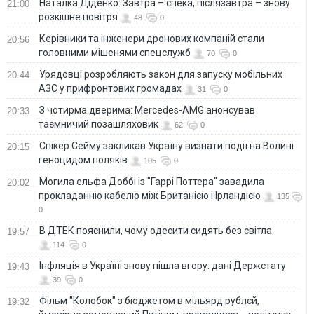
Наталка Діденко: Завтра – спека, післязавтра – знову
21:00
розкішне повітря
48
0
Керівники та інженери дронових компаній стали
20:56
головними мішенями спецслужб
70
0
Урядовці розробляють закон для запуску мобільних
20:44
АЗС у прифронтових громадах
31
0
З чотирма дверима: Mercedes-AMG анонсував
20:33
таємничий позашляховик
62
0
Спікер Сейму закликав Україну визнати події на Волині
20:15
геноцидом поляків
105
0
Могила ельфа Доббі із "Гаррі Поттера" завадила
20:02
прокладанню кабелю між Британією і Ірландією
135
0
В ДТЕК пояснили, чому одесити сидять без світла
19:57
114
0
Інфляція в Україні знову пішла вгору: дані Держстату
19:43
39
0
Фільм "Колобок" з бюджетом в мільярд рублєй,
19:32