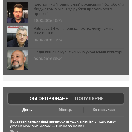
Ідеологічно "правильний" російський "Колобок" з
бюджетом в мільярд рублєй провалився в
прокаті
10.08.2026 10:37
Patriot за $4 млн: правда про те, чому нам не
дають ППО!
08.08.2026 13:34
Надія лише на культ жінки в українській культурі
06.08.2026 08:49
ОБГОВОРЮВАНЕ
|
ПОПУЛЯРНЕ
День
Місяць
За весь час
Норвезькі спецназівці привносять «дух вікінгів» у підготовку
українських військових — Business Insider
0