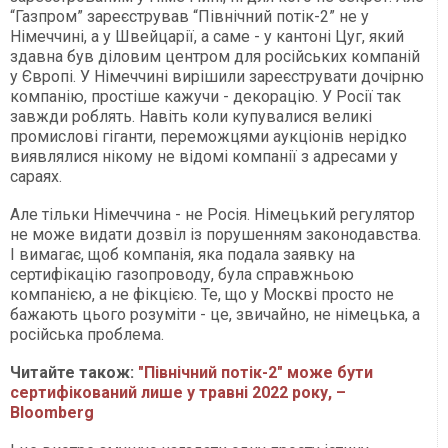
“Газпром” зареєстрував “Північний потік-2” не у
Німеччині, а у Швейцарії, а саме - у кантоні Цуг, який
здавна був діловим центром для російських компаній
у Європі. У Німеччині вирішили зареєструвати дочірню
компанію, простіше кажучи - декорацію. У Росії так
завжди роблять. Навіть коли купувалися великі
промислові гіганти, переможцями аукціонів нерідко
виявлялися нікому не відомі компанії з адресами у
сараях.
Але тільки Німеччина - не Росія. Німецький регулятор
не може видати дозвіл із порушенням законодавства.
І вимагає, щоб компанія, яка подала заявку на
сертифікацію газопроводу, була справжньою
компанією, а не фікцією. Те, що у Москві просто не
бажають цього розуміти - це, звичайно, не німецька, а
російська проблема.
Читайте також:
"Північний потік-2" може бути
сертифікований лише у травні 2022 року, –
Bloomberg