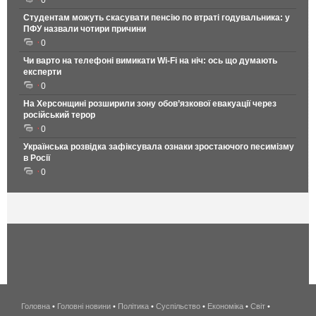
Студентам можуть скасувати пенсію по втраті годувальника: у
ПФУ назвали чотири причини
0
Чи варто на телефонi вимикати Wi-Fi на ніч: ось що думають
експерти
0
На Херсонщині розширили зону обов’язкової евакуації через
російський терор
0
Українська розвідка зафіксувала ознаки зростаючого песимізму
в Росії
0
Головна
•
Головні новини
•
Політика
•
Суспільство
•
Економіка
беспроводной
•
Світ
•