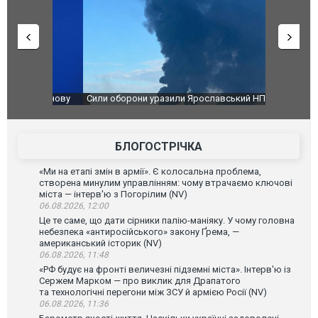
чили нову
Сили оборони уразили Ярославський НПЗ:
Неймар вла
губернатор регіону заявив про наймасштабнішу
"Сантоса".
атаку. ВІДЕО
БЛОГОСТРІЧКА
«Ми на етапі змін в армії». Є колосальна проблема,
створена минулим управлінням: чому втрачаємо ключові
міста — інтерв'ю з Погорілим (NV)
06.08.2026, 12:00
Це те саме, що дати сірники палію-маніяку. У чому головна
небезпека «антиросійського» закону Ґрема, —
американський історик (NV)
06.08.2026, 11:48
«РФ будує на фронті величезні підземні міста». Інтерв'ю із
Сержем Марком — про виклик для Драпатого
та технологічні перегони між ЗСУ й армією Росії (NV)
06.08.2026, 11:36