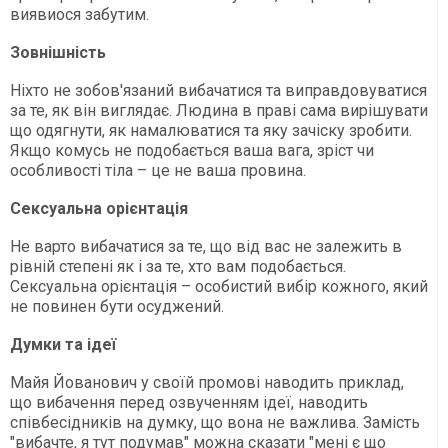
виявиося забутим.
Зовнішність
Ніхто не зобов'язаний вибачатися та виправдовуватися
за те, як він виглядає. Людина в праві сама вирішувати
що одягнути, як намалюватися та яку зачіску зробити.
Якщо комусь не подобається ваша вага, зріст чи
особливості тіла – це не ваша провина.
Сексуальна орієнтація
Не варто вибачатися за те, що від вас не залежить в
рівній степені як і за те, хто вам подобається.
Сексуальна орієнтація – особистий вибір кожного, який
не повинен бути осуджений.
Думки та ідеї
Майя Йованович у своїй промові наводить приклад,
що вибачення перед озвученням ідеї, наводить
співбесідників на думку, що вона не важлива. Замість
"вибачте, я тут подумав" можна сказати "мені є що