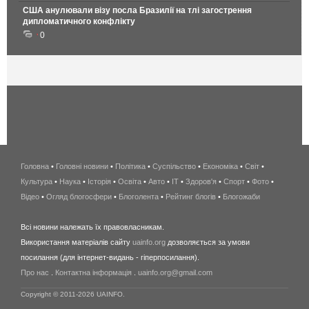
США анулювали візу посла Бразилії на тлі загострення
дипломатичного конфлікту
0
Головна
•
Головні новини
•
Політика
•
Суспільство
•
Економіка
беспроводной
•
Світ
•
Культура
•
Наука
•
Історія
•
Освіта
•
Авто
•
IT
•
Здоров'я
интернет
•
Спорт
•
Фото
•
Відео
•
Огляд блогосфери
•
Блоголента
•
Рейтинг блогів
киев
•
Блогожаби
и
Всі новини належать їх правовласникам.
область
Використання матеріалів сайту
uainfo.org
дозволяється за умови
wimax
посилання (для інтернет-видань - гіперпосилання).
интернет
Про нас
.
Контактна інформація
.
uainfo.org@gmail.com
в
киеве
Copyright © 2011-2026 UAINFO.
и