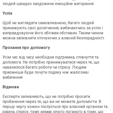
людей швидко наздожене емоційне вигорання.
Успіх
Щоб не виглядати самовпевнено, багато людей
принижують свої досягнення, вибачаючись за успіх і
виправдовуючи його збігами обставин. Таким чином
можна запевнити оточуючих у власній безпорадності.
Прохання про допомогу
Усім час від часу необхідна підтримка, співчуття та
допомога. Не потрібно принижуватися через те, що
навалилося багато роботи чи стресу. Людям
приємніше буде почути подяку ніж жалісливі
вибачення.
Відмова
Експерти запевняють, що не потрібно просити
пробачення через те, що ви не можете допомогти. В
першу чергу кожен піклується про власний організм та
рівень стресу, тому немає нічого поганого в тому, що