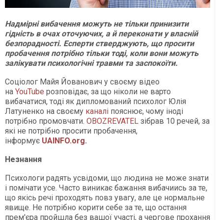
Надмірні вибачення можуть не тільки принизити
гідність в очах оточуючих, а й переконати у власній
безпорадності. Есперти стверджують, що просити
пробачення потрібно тільки тоді, коли вони можуть
залікувати психологічні травми та заспокоїти.
Соціолог Майя Йованович у своєму відео
на
YouTube
розповідає, за що ніколи не варто
вибачатися, тоді як дипломований психолог Юлія
Латуненко на своєму
каналі
пояснює, чому іноді
потрібно промовчати.
OBOZREVATEL
зібрав 10 речей, за
які не потрібно просити пробачення,
інформує
UAINFO.org
.
Незнання
Психологи радять усвідоми, що людина не може знати
і помічати усе. Часто виникає бажання вибачиись за те,
що якісь речі проходять повз увагу, але це нормальне
явище. Не потрібно корити себе за те, що остання
прем'єра пройшла без вашої участі, а чергове прохання