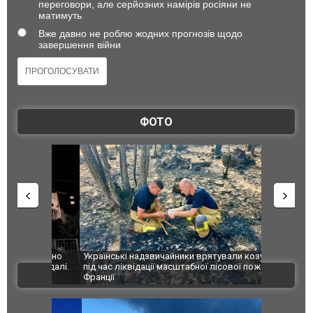
переговори, але серйозних намірів росіяни не
матимуть
Вже давно не роблю жодних прогнозів щодо
завершення війни
ФОТО
шкоджено
Українські надзвичайники врятували козуленя
СБУ за спр
траждалі.
під час ліквідації масштабної лісової пожежі у
Болгарії з
ВІДЕО
Франції
ФОТО