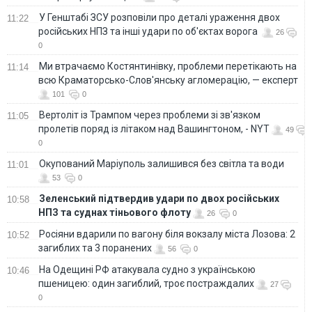
У Генштабі ЗСУ розповіли про деталі ураження двох
11:22
російських НПЗ та інші удари по об'єктах ворога
26
0
Ми втрачаємо Костянтинівку, проблеми перетікають на
11:14
всю Краматорсько-Слов'янську агломерацію, — експерт
101
0
Вертоліт із Трампом через проблеми зі зв'язком
11:05
пролетів поряд із літаком над Вашингтоном, - NYT
49
0
Окупований Маріуполь залишився без світла та води
11:01
53
0
Зеленський підтвердив удари по двох російських
10:58
НПЗ та суднах тіньового флоту
26
0
Росіяни вдарили по вагону біля вокзалу міста Лозова: 2
10:52
загиблих та 3 поранених
56
0
На Одещині РФ атакувала судно з українською
10:46
пшеницею: один загиблий, троє постраждалих
27
0