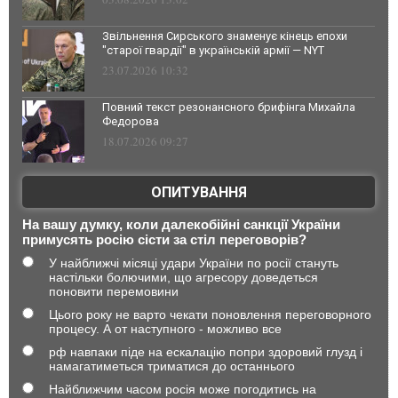
Звільнення Сирського знаменує кінець епохи
"старої гвардії" в українській армії — NYT
23.07.2026 10:32
Повний текст резонансного брифінга Михайла
Федорова
18.07.2026 09:27
ОПИТУВАННЯ
На вашу думку, коли далекобійні санкції України
примусять росію сісти за стіл переговорів?
У найближчі місяці удари України по росії стануть
настільки болючими, що агресору доведеться
поновити перемовини
Цього року не варто чекати поновлення переговорного
процесу. А от наступного - можливо все
рф навпаки піде на ескалацію попри здоровий глузд і
намагатиметься триматися до останнього
Найближчим часом росія може погодитись на