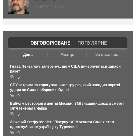
23.07.2026 11:31
ОБГОВОРЮВАНЕ
|
ПОПУЛЯРНЕ
День
Місяць
За весь час
Глава Пентагону заперечує, що у США вичерпуються запаси
ракет
0
СБУ затримала коригувальника гру рф, який наводив ворожі
удари по Силах оборони в Одесі
0
Вибух у ресторані в центрі Москви: ЗМІ знайшли докази смерті
зятя генерала Чайка
0
Зірковий ексфутболіст "Ліверпуля" Мохамед Салах став
одноклубником українців у Туреччині
0