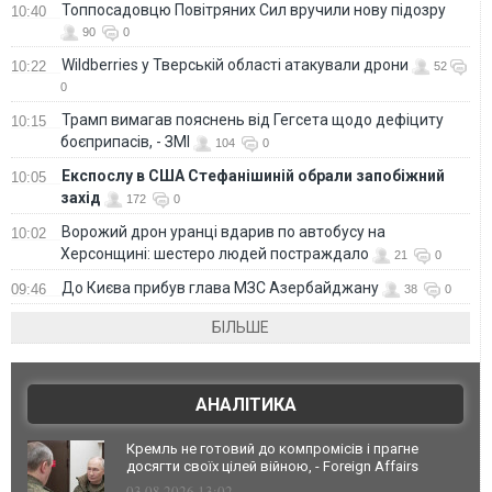
Топпосадовцю Повітряних Сил вручили нову підозру
10:40
90
0
Wildberries у Тверській області атакували дрони
10:22
52
0
Трамп вимагав пояснень від Гегсета щодо дефіциту
10:15
боєприпасів, - ЗМІ
104
0
Експослу в США Стефанішиній обрали запобіжний
10:05
захід
172
0
Ворожий дрон уранці вдарив по автобусу на
10:02
Херсонщині: шестеро людей постраждало
21
0
До Києва прибув глава МЗС Азербайджану
09:46
38
0
БІЛЬШЕ
АНАЛІТИКА
Кремль не готовий до компромісів і прагне
досягти своїх цілей війною, - Foreign Affairs
03.08.2026 13:02