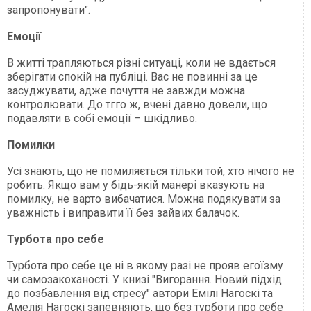
запропонувати".
Емоції
В житті трапляються різні ситуаці, коли не вдається
зберігати спокій на публіці. Вас не повинні за це
засуджувати, адже почуття не завжди можна
контролювати. До тгго ж, вчені давно довели, що
подавляти в собі емоції – шкідливо.
Помилки
Усі знають, що не помиляється тільки той, хто нічого не
робить. Якщо вам у бідь-якій манері вказують на
помилку, не варто вибачатися. Можна подякувати за
уважність і виправити її без зайвих балачок.
Турбота про себе
Турбота про себе це ні в якому разі не прояв егоїзму
чи самозакоханості. У книзі "Вигорання. Новий підхід
до позбавлення від стресу" автори Емілі Нагоскі та
Амелія Нагоскі запевняють, що без турботи про себе