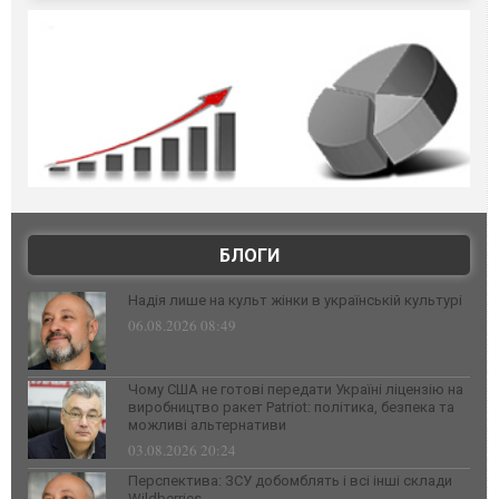
БЛОГИ
Надія лише на культ жінки в українській культурі
06.08.2026 08:49
Чому США не готові передати Україні ліцензію на
виробництво ракет Patriot: політика, безпека та
можливі альтернативи
03.08.2026 20:24
Перспектива: ЗСУ добомблять і всі інші склади
Wildberries