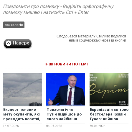
Повідомити про помилку - Виділіть орфографічну
помилку мишею і натисніть Ctrl + Enter
психологія
Сподобався матеріал? Сміливо поділися
ним в соцмережах через ці кнопки
ІНШІ НОВИНИ ПО ТЕМІ
Експерт пояснив
Психологічно
Екранізація світовог
мету окупантів, які
Путін підійшов до
бестселера Коллін
проводять короткі,
свого найбільш
Гувер: вийшов
але часті повітряні
вразливого
тизер спокусливого
18.07.2026
04.05.2026
30.04.2026
атаки
воєнно-
психологічного