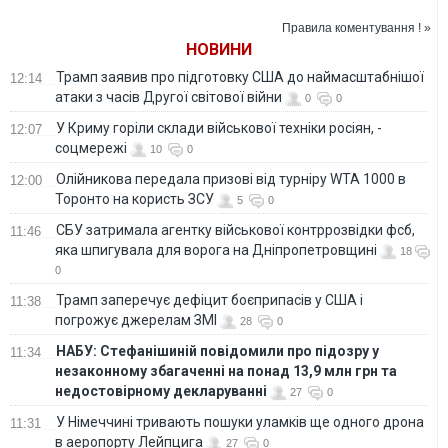
політичного
трилера "Веріті"
становища після
Правила коментування ! »
пригожинського
НОВИНИ
бунту, - Постернак
Трамп заявив про підготовку США до наймасштабнішої
12:14
атаки з часів Другої світової війни
0
0
У Криму горіли склади військової техніки росіян, -
12:07
соцмережі
10
0
Олійникова передала призові від турніру WTA 1000 в
12:00
Торонто на користь ЗСУ
5
0
СБУ затримала агентку військової контррозвідки фсб,
11:46
яка шпигувала для ворога на Дніпропетровщині
18
0
Трамп заперечує дефіцит боєприпасів у США і
11:38
погрожує джерелам ЗМІ
28
0
НАБУ: Стефанішиній повідомили про підозру у
11:34
незаконному збагаченні на понад 13,9 млн грн та
недостовірному декларуванні
27
0
У Німеччині тривають пошуки уламків ще одного дрона
11:31
в аеропорту Лейпцига
27
0