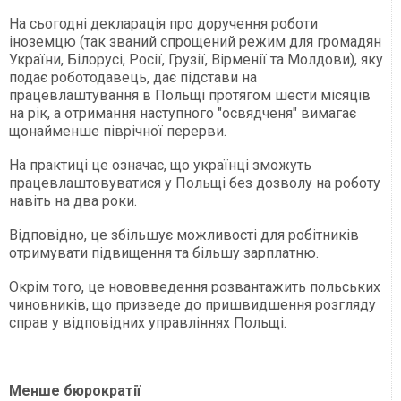
На сьогодні декларація про доручення роботи
іноземцю (так званий спрощений режим для громадян
України, Білорусі, Росії, Грузії, Вірменії та Молдови), яку
подає роботодавець, дає підстави на
працевлаштування в Польщі протягом шести місяців
на рік, а отримання наступного "освядченя" вимагає
щонайменше піврічної перерви.
На практиці це означає, що українці зможуть
працевлаштовуватися у Польщі без дозволу на роботу
навіть на два роки.
Відповідно, це збільшує можливості для робітників
отримувати підвищення та більшу зарплатню.
Окрім того, це нововведення розвантажить польських
чиновників, що призведе до пришвидшення розгляду
справ у відповідних управліннях Польщі.
Менше бюрократії