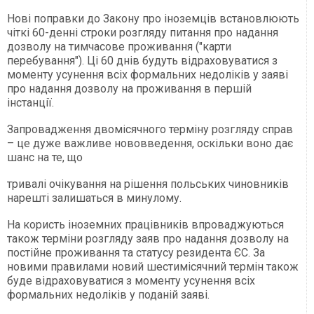
Нові поправки до Закону про іноземців встановлюють
чіткі 60-денні строки розгляду питання про надання
дозволу на тимчасове проживання ("карти
перебування"). Ці 60 днів будуть відраховуватися з
моменту усунення всіх формальних недоліків у заяві
про надання дозволу на проживання в першій
інстанції.
Запровадження двомісячного терміну розгляду справ
– це дуже важливе нововведення, оскільки воно дає
шанс на те, що
тривалі очікування на рішення польських чиновників
нарешті залишаться в минулому.
На користь іноземних працівників впроваджуються
також терміни розгляду заяв про надання дозволу на
постійне проживання та статусу резидента ЄС. За
новими правилами новий шестимісячний термін також
буде відраховуватися з моменту усунення всіх
формальних недоліків у поданій заяві.