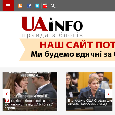
Експослу в США Стефанішиній
Трамп не передасть Україні
обрали запобіжний захід
сотні ракет до Patriot, бо у С
...