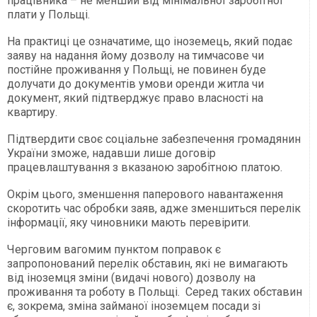
працівника – не менший від мінімальної заробітної
плати у Польщі.
На практиці це означатиме, що іноземець, який подає
заяву на надання йому дозволу на тимчасове чи
постійне проживання у Польщі, не повинен буде
долучати до документів умови оренди житла чи
документ, який підтверджує право власності на
квартиру.
Підтвердити своє соціальне забезпечення громадянин
України зможе, надавши лише договір
працевлаштування з вказаною заробітною платою.
Окрім цього, зменшення паперового навантаження
скоротить час обробки заяв, адже зменшиться перелік
інформації, яку чиновники мають перевірити.
Черговим вагомим пунктом поправок є
запропонований перелік обставин, які не вимагають
від іноземця зміни (видачі нового) дозволу на
проживання та роботу в Польщі. Серед таких обставин
є, зокрема, зміна займаної іноземцем посади зі