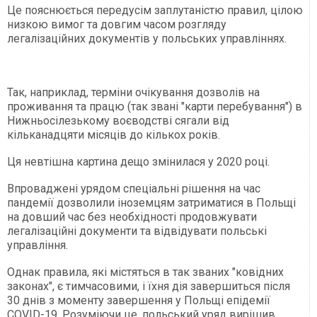
Це пояснюється передусім заплутаністю правил, цілою
низкою вимог та довгим часом розгляду
легалізаційних документів у польських управліннях.
Так, наприклад, терміни очікування дозволів на
проживання та працю (так звані "карти перебування") в
Нижньосілезькому воєводстві сягали від
кільканадцяти місяців до кількох років.
Ця невтішна картина дещо змінилася у 2020 році.
Впроваджені урядом спеціальні рішення на час
пандемії дозволили іноземцям затриматися в Польщі
на довший час без необхідності продовжувати
легалізаційні документи та відвідувати польські
управління.
Однак правила, які містяться в так званих "ковідних
законах", є тимчасовими, і їхня дія завершиться після
30 днів з моменту завершення у Польщі епідемії
COVID-19. Розуміючи це, польський уряд вирішив