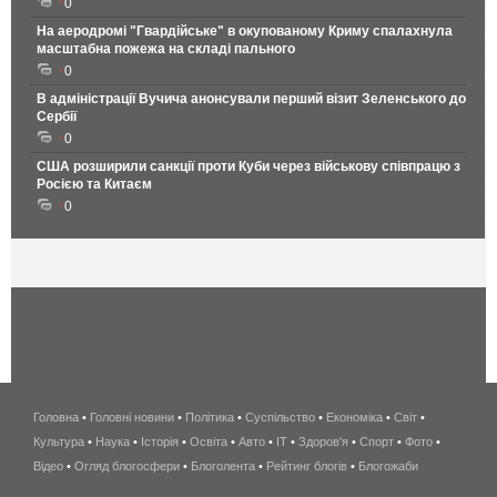
0
На аеродромі "Гвардійське" в окупованому Криму спалахнула
масштабна пожежа на складі пального
0
В адміністрації Вучича анонсували перший візит Зеленського до
Сербії
0
США розширили санкції проти Куби через військову співпрацю з
Росією та Китаєм
0
Головна
•
Головні новини
•
Політика
•
Суспільство
•
Економіка
беспроводной
•
Світ
•
Культура
•
Наука
•
Історія
•
Освіта
•
Авто
•
IT
•
Здоров'я
интернет
•
Спорт
•
Фото
•
Відео
•
Огляд блогосфери
•
Блоголента
•
Рейтинг блогів
киев
•
Блогожаби
и