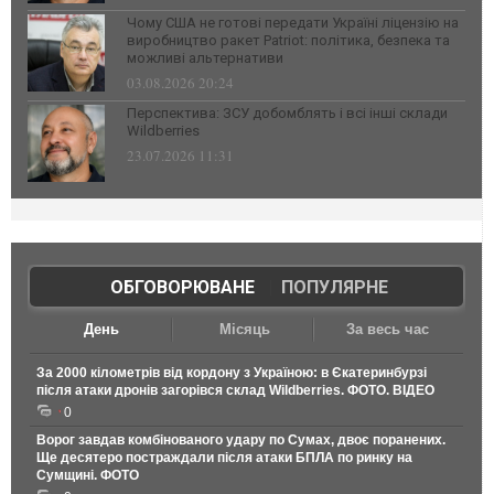
Чому США не готові передати Україні ліцензію на
виробництво ракет Patriot: політика, безпека та
можливі альтернативи
03.08.2026 20:24
Перспектива: ЗСУ добомблять і всі інші склади
Wildberries
23.07.2026 11:31
ОБГОВОРЮВАНЕ
|
ПОПУЛЯРНЕ
День
Місяць
За весь час
За 2000 кілометрів від кордону з Україною: в Єкатеринбурзі
після атаки дронів загорівся склад Wildberries. ФОТО. ВІДЕО
0
Ворог завдав комбінованого удару по Сумах, двоє поранених.
Ще десятеро постраждали після атаки БПЛА по ринку на
Сумщині. ФОТО