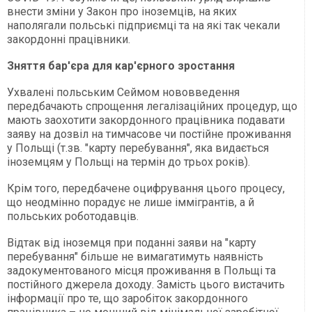
внести зміни у Закон про іноземців, на яких
наполягали польські підприємці та на які так чекали
закордонні працівники.
Зняття бар'єра для кар'єрного зростання
Ухвалені польським Сеймом нововведення
передбачають спрощення легалізаційних процедур, що
мають заохотити закордонного працівника подавати
заяву на дозвіл на тимчасове чи постійне проживання
у Польщі (т.зв. "карту перебування", яка видається
іноземцям у Польщі на термін до трьох років).
Крім того, передбачене оцифрування цього процесу,
що неодмінно порадує не лише іммігрантів, а й
польських роботодавців.
Відтак від іноземця при поданні заяви на "карту
перебування" більше не вимагатимуть наявність
задокументованого місця проживання в Польщі та
постійного джерела доходу. Замість цього вистачить
інформації про те, що заробіток закордонного