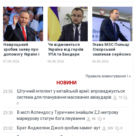
Навроцький
Чи відмовиться
Глава МЗС Польщі
зробив заяву про
Україна від героїв
Сікорський
допомогу Україні і
УПА та Бандери
закликав серйозно
згадав про
заради ЄС: посол у
обговорити
07.08.2026
06.08.2026
06.08.2026
"бандерівські
Польщі відповів на
перехоплення
прапори"
ультиматуми
російських ракет
Варшави
над територією
Правила коментування ! »
України
НОВИНИ
Штучний інтелект у китайській армії: впроваджується
23:55
система для планування масованих авіаударів
73
0
В місті Аспендос у Туреччині знайшли 2,2-метрову
23:30
мармурову статую бога лікування
86
0
Брат Анджеліни Джолі зробив камінг-аут
23:02
329
0