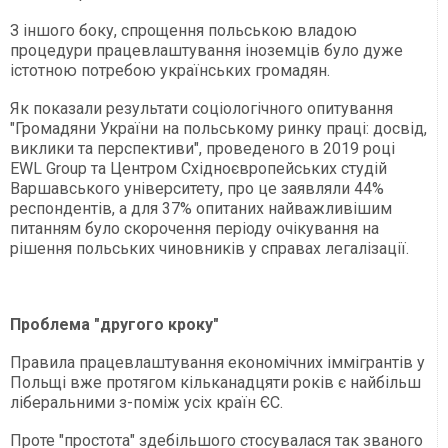
З іншого боку, спрощення польською владою
процедури працевлаштування іноземців було дуже
істотною потребою українських громадян.
Як показали результати соціологічного опитування
"Громадяни України на польському ринку праці: досвід,
виклики та перспективи", проведеного в 2019 році
EWL Group та Центром Східноєвропейських студій
Варшавського університету, про це заявляли 44%
респондентів, а для 37% опитаних найважливішим
питанням було скорочення періоду очікування на
рішення польських чиновників у справах легалізації.
Проблема "другого кроку"
Правила працевлаштування економічних іммігрантів у
Польщі вже протягом кільканадцяти років є найбільш
ліберальними з-поміж усіх країн ЄС.
Проте "простота" здебільшого стосувалася так званого