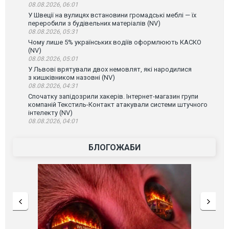
08.08.2026, 06:01
У Швеції на вулицях встановини громадські меблі — їх
переробили з будівельних матеріалів (NV)
08.08.2026, 05:31
Чому лише 5% українських водіїв оформлюють КАСКО
(NV)
08.08.2026, 05:01
У Львові врятували двох немовлят, які народилися
з кишківником назовні (NV)
08.08.2026, 04:31
Спочатку запідозрили хакерів. Інтернет-магазин групи
компаній Текстиль-Контакт атакували системи штучного
інтелекту (NV)
08.08.2026, 04:01
БЛОГОЖАБИ