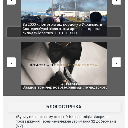
по Сумах,
За 2000 кілометрів від кордону з Україною: в
"Мої іграш
траждали
Єкатеринбурзі після атаки дронів загорівся
суперкарів
ВІДЕО
ині. ФОТО
склад Wildberries. ФОТО. ВІДЕО
оновлення
Вийшов трейлер нової екранізації легендарного
Зеленський
фільму "Афера Томаса Крауна"
перемовин
БЛОГОСТРІЧКА
«Були у виснаженому стані». У Києві поліція відкрила
провадження через неналежне утримання 32 доберманів
(NV)