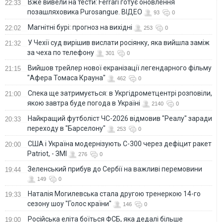
Вже вивели на тести: Ferrari готує оновлення
22:33
позашляховика Purosangue. ВІДЕО
93
0
Магнітні бурі: прогноз на вихідні
22:02
253
0
У Чехії суд вирішив вислати росіянку, яка вийшла заміж
21:32
за чеха по телефону
301
0
Вийшов трейлер нової екранізації легендарного фільму
21:15
"Афера Томаса Крауна"
462
0
Спека ще затримується: в Укргідрометцентрі розповіли,
21:00
якою завтра буде погода в Україні
2140
0
Найкращий футболіст ЧС-2026 відмовив "Реалу" заради
20:33
переходу в "Барселону"
253
0
США і Україна модернізують С-300 через дефіцит ракет
20:00
Patriot, - ЗМІ
276
0
Зеленський прибув до Сербії на важливі перемовини
19:44
149
0
Наталія Могилевська стала другою тренеркою 14-го
19:33
сезону шоу "Голос країни"
146
0
Російська еліта боїться ФСБ, яка дедалі більше
19:00