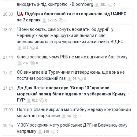
виходить з-під контролю, - Bloomberg
281
0
Підбірка блогожаб та фотоприколів від UAINFO
18:30
за 7 серпня
12315
0
"Вони воюють, самі хочуть воювати, бо дурні": у
18:01
Чернівцях водія маршрутки звільнили після
зневажливих слів про українських захисників. ВІДЕО
317
0
Флеш розповів, чому РЕБ не може відхиляти балістику
17:44
207
0
ЄС вимагає від Туреччини підтверджень, що вона не
17:31
постачає російський газ
95
0
До Дня Ялти: оператори "Group 13" провели
17:14
морський парад біля південного узбережжя Криму, -
ГУР
612
0
Поліція Іспанії викрила масштабну мережу контрабанди
17:00
мігрантів і наркотиків
96
0
У ЗСУ розкрили мету російських ДРГ на Вовчанському
16:45
напрямку
148
0