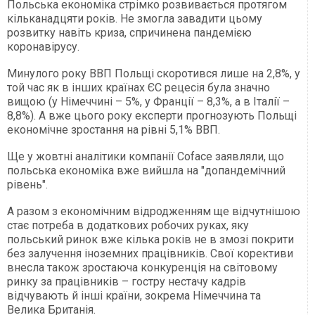
Польська економіка стрімко розвивається протягом
кільканадцяти років. Не змогла завадити цьому
розвитку навіть криза, спричинена пандемією
коронавірусу.
Минулого року ВВП Польщі скоротився лише на 2,8%, у
той час як в інших країнах ЄС рецесія була значно
вищою (у Німеччині – 5%, у Франції – 8,3%, а в Італії –
8,8%). А вже цього року експерти прогнозують Польщі
економічне зростання на рівні 5,1% ВВП.
Ще у жовтні аналітики компанії Coface заявляли, що
польська економіка вже вийшла на "допандемічний
рівень".
А разом з економічним відродженням ще відчутнішою
стає потреба в додаткових робочих руках, яку
польський ринок вже кілька років не в змозі покрити
без залучення іноземних працівників. Свої корективи
внесла також зростаюча конкуренція на світовому
ринку за працівників – гостру нестачу кадрів
відчувають й інші країни, зокрема Німеччина та
Велика Британія.