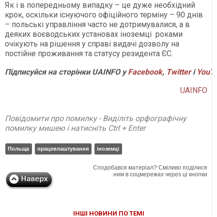
Як і в попередньому випадку – це дуже необхідний
крок, оскільки існуючого офіційного терміну – 90 днів
– польські управління часто не дотримувалися, а в
деяких воєводських установах іноземці роками
очікують на рішення у справі видачі дозволу на
постійне проживання та статусу резидента ЄС.
Підписуйся на сторінки UAINFO у
Facebook
,
Twitter
і
YouT
UAINFO
Повідомити про помилку - Виділіть орфографічну
помилку мишею і натисніть Ctrl + Enter
Польща
працевлаштування
іноземці
Сподобався матеріал? Сміливо поділися
ним в соцмережах через ці кнопки
ІНШІ НОВИНИ ПО ТЕМІ