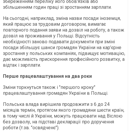
збереженням переліку його обов'язків або
збільшенням годин праці зі зростанням зарплати.
На сьогодні, наприклад, зміна назви посади іноземця,
який працює за трудовим договором, вимагає
повторного подання заяви на дозвіл на роботу, а також
дозвіл на проживання у Польщі. Відсутність
необхідності заново подавати документи при зміні
посади збільшує шанси громадян України на кар’єрне
зростання у польських компаніях, підвищує мотивацію,
дає можливість прискорення професійного розвитку, а
відтак і зарплати.
Перше працевлаштування на два роки
Зміни торкнуться також і "першого кроку"
працевлаштування громадян України в Польщі.
Польська влада вирішила продовжити з 6 до 24
місяців термін, протягом якого громадяни шести країн,
в тому числі й України, можуть працювати над Віслою
без дозволу, на підставі декларації про доручення
роботи (т.зв. "освядченє").