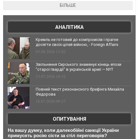
БІЛЬШЕ
АНАЛІТИКА
Кремль не готовий до компромісів і прагне
досягти своїх цілей війною, - Foreign Affairs
03.08.2026 13:02
Звільнення Сирського знаменує кінець епохи
"старої гвардії" в українській армії — NYT
23.07.2026 10:32
Повний текст резонансного брифінга Михайла
Федорова
18.07.2026 09:27
ОПИТУВАННЯ
На вашу думку, коли далекобійні санкції України
примусять росію сісти за стіл переговорів?