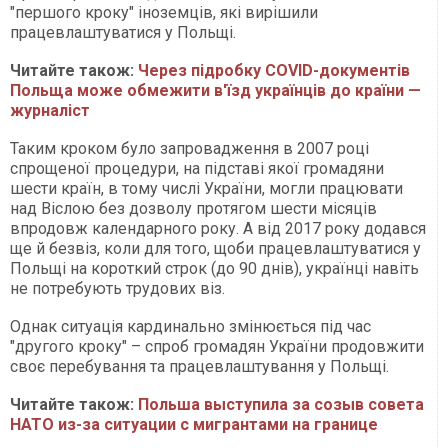
"першого кроку" іноземців, які вирішили
працевлаштуватися у Польщі.
Читайте також:
Через підробку COVID-документів
Польща може обмежити в'їзд українців до країни —
журналіст
Таким кроком було запровадження в 2007 році
спрощеної процедури, на підставі якої громадяни
шести країн, в тому числі України, могли працювати
над Віслою без дозволу протягом шести місяців
впродовж календарного року. А від 2017 року додався
ще й безвіз, коли для того, щоби працевлаштуватися у
Польщі на короткий строк (до 90 днів), українці навіть
не потребують трудових віз.
Однак ситуація кардинально змінюється під час
"другого кроку" – спроб громадян України продовжити
своє перебування та працевлаштування у Польщі.
Читайте також:
Польша выступила за созыв совета
НАТО из-за ситуации с мигрантами на границе