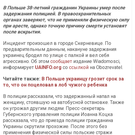
В Польше 38-летний гражданин Украины умер после
задержания полицией. В правоохранительных
органах заверяют, что не применяли физическую силу
при аресте, однако точную причину смерти установят
после вскрытия.
Инцидент произошел в городе Скерневице. По
предварительным данным, накануне задержания
украинец бродил по улице с палкой и вел себя
агрессивно. Об этом
сообщает
издание Wiadomosci,
информирует
UAINFO.org
со
ссылкой
на Оbozrevatel.
Читайте также:
В Польше украинцу грозит срок за
то, что он поцеловал в лоб чужого ребенка
В полиции рассказали, что задержанный напал на
женщину, стоявшую на автобусной остановке. Также
он угрожал другим людям. Пресс-секретарь
Губернского управления полиции Иоанна Коцка
рассказала, что до приезда полиции гражданина
Украины скрутили прохожие. После этого без
применения физической силы польские стражи