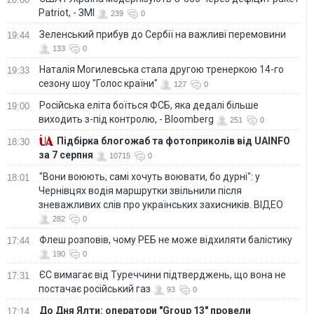
Patriot, - ЗМІ
239
0
Зеленський прибув до Сербії на важливі перемовини
19:44
133
0
Наталія Могилевська стала другою тренеркою 14-го
19:33
сезону шоу "Голос країни"
127
0
Російська еліта боїться ФСБ, яка дедалі більше
19:00
виходить з-під контролю, - Bloomberg
251
0
Підбірка блогожаб та фотоприколів від UAINFO
18:30
за 7 серпня
10715
0
"Вони воюють, самі хочуть воювати, бо дурні": у
18:01
Чернівцях водія маршрутки звільнили після
зневажливих слів про українських захисників. ВІДЕО
282
0
Флеш розповів, чому РЕБ не може відхиляти балістику
17:44
190
0
ЄС вимагає від Туреччини підтверджень, що вона не
17:31
постачає російський газ
93
0
До Дня Ялти: оператори "Group 13" провели
17:14