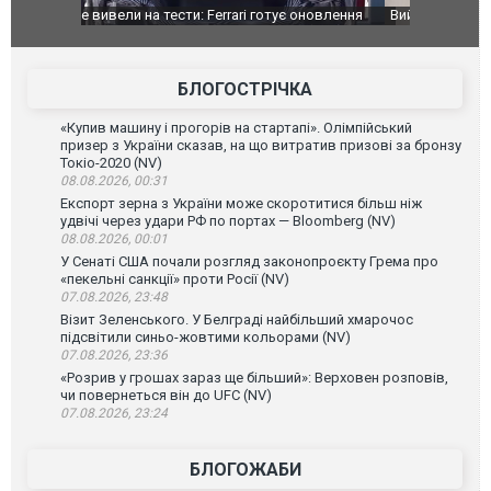
оновлення
Вийшов трейлер нової екранізації легендарного
Зеленський
фільму "Афера Томаса Крауна"
перемовин
БЛОГОСТРІЧКА
«Купив машину і прогорів на стартапі». Олімпійський
призер з України сказав, на що витратив призові за бронзу
Токіо-2020 (NV)
08.08.2026, 00:31
Експорт зерна з України може скоротитися більш ніж
удвічі через удари РФ по портах — Bloomberg (NV)
08.08.2026, 00:01
У Сенаті США почали розгляд законопроєкту Грема про
«пекельні санкції» проти Росії (NV)
07.08.2026, 23:48
Візит Зеленського. У Белграді найбільший хмарочос
підсвітили синьо-жовтими кольорами (NV)
07.08.2026, 23:36
«Розрив у грошах зараз ще більший»: Верховен розповів,
чи повернеться він до UFC (NV)
07.08.2026, 23:24
БЛОГОЖАБИ