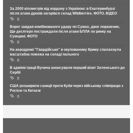
За 2000 кілометрів від кордону з Україною: в Єкатеринбурзі
після атаки дронів загорівся склад Wildberries. ФОТО. ВІДЕО
0
Ворог завдав комбінованого удару по Сумах, двоє поранених.
Ще десятеро постраждали після атаки БПЛА по ринку на
Сумщині. ФОТО
0
На аеродромі "Гвардійське" в окупованому Криму спалахнула
масштабна пожежа на складі пального
0
В адміністрації Вучича анонсували перший візит Зеленського до
Сербії
0
США розширили санкції проти Куби через військову співпрацю з
Росією та Китаєм
0