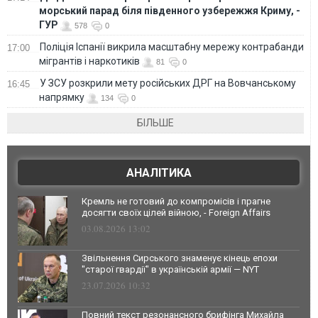
морський парад біля південного узбережжя Криму, -
ГУР
578
0
Поліція Іспанії викрила масштабну мережу контрабанди
17:00
мігрантів і наркотиків
81
0
У ЗСУ розкрили мету російських ДРГ на Вовчанському
16:45
напрямку
134
0
БІЛЬШЕ
АНАЛІТИКА
Кремль не готовий до компромісів і прагне
досягти своїх цілей війною, - Foreign Affairs
03.08.2026 13:02
Звільнення Сирського знаменує кінець епохи
"старої гвардії" в українській армії — NYT
23.07.2026 10:32
Повний текст резонансного брифінга Михайла