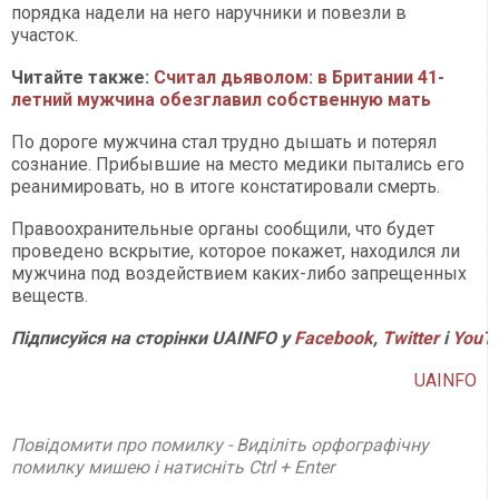
порядка надели на него наручники и повезли в
участок.
Читайте также:
Считал дьяволом: в Британии 41-
летний мужчина обезглавил собственную мать
По дороге мужчина стал трудно дышать и потерял
сознание. Прибывшие на место медики пытались его
реанимировать, но в итоге констатировали смерть.
Правоохранительные органы сообщили, что будет
проведено вскрытие, которое покажет, находился ли
мужчина под воздействием каких-либо запрещенных
веществ.
Підписуйся на сторінки UAINFO у
Facebook
,
Twitter
і
YouT
UAINFO
Повідомити про помилку - Виділіть орфографічну
помилку мишею і натисніть Ctrl + Enter