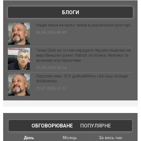
БЛОГИ
Надія лише на культ жінки в українській культурі
06.08.2026 08:49
Чому США не готові передати Україні ліцензію на
виробництво ракет Patriot: політика, безпека та
можливі альтернативи
03.08.2026 20:24
Перспектива: ЗСУ добомблять і всі інші склади
Wildberries
23.07.2026 11:31
ОБГОВОРЮВАНЕ
|
ПОПУЛЯРНЕ
День
Місяць
За весь час