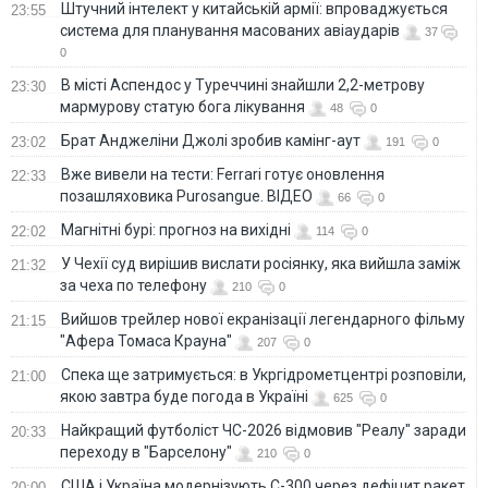
Штучний інтелект у китайській армії: впроваджується
23:55
система для планування масованих авіаударів
37
0
В місті Аспендос у Туреччині знайшли 2,2-метрову
23:30
мармурову статую бога лікування
48
0
Брат Анджеліни Джолі зробив камінг-аут
23:02
191
0
Вже вивели на тести: Ferrari готує оновлення
22:33
позашляховика Purosangue. ВІДЕО
66
0
Магнітні бурі: прогноз на вихідні
22:02
114
0
У Чехії суд вирішив вислати росіянку, яка вийшла заміж
21:32
за чеха по телефону
210
0
Вийшов трейлер нової екранізації легендарного фільму
21:15
"Афера Томаса Крауна"
207
0
Спека ще затримується: в Укргідрометцентрі розповіли,
21:00
якою завтра буде погода в Україні
625
0
Найкращий футболіст ЧС-2026 відмовив "Реалу" заради
20:33
переходу в "Барселону"
210
0
США і Україна модернізують С-300 через дефіцит ракет
20:00