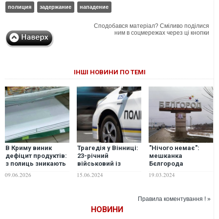
полиция
задержание
нападение
Сподобався матеріал? Сміливо поділися
ним в соцмережах через ці кнопки
ІНШІ НОВИНИ ПО ТЕМІ
В Криму виник
Трагедія у Вінниці:
"Нічого немає":
дефіцит продуктів:
23-річний
мешканка
з полиць зникають
військовий із
Бєлгорода
цукор, крупи,
контузією вбив
поскаржилася на
09.06.2026
15.06.2024
19.03.2024
борошно
двох дівчат, а
пусті полиці в
потім застрелився
магазинах
Правила коментування ! »
НОВИНИ