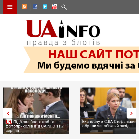
Експослу в США Стефанішині
Підбірка блогожаб та
обрали запобіжний захід
фотоприколів від UAINFO за 7
серпня