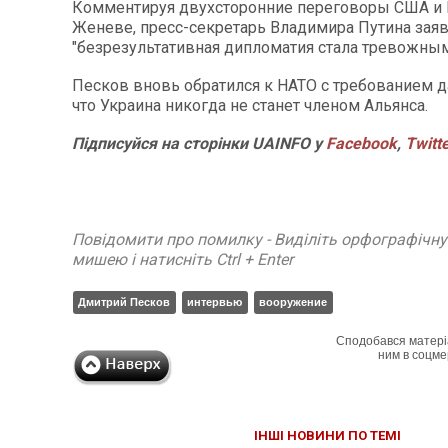
Комментируя двухсторонние переговоры США и 
Женеве, пресс-секретарь Владимира Путина заяв
"безрезультативная дипломатия стала тревожным
Песков вновь обратился к НАТО с требованием да
что Украина никогда не станет членом Альянса.
Підписуйся на сторінки UAINFO у
Facebook
,
Twitt
Повідомити про помилку - Виділіть орфографічн
мишею і натисніть Ctrl + Enter
Дмитрий Песков
интервью
вооружение
Сподобався матері
ним в соцме
ІНШІ НОВИНИ ПО ТЕМІ