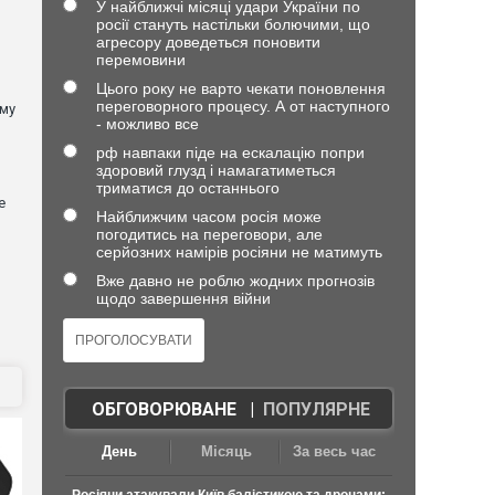
У найближчі місяці удари України по
росії стануть настільки болючими, що
агресору доведеться поновити
перемовини
Цього року не варто чекати поновлення
переговорного процесу. А от наступного
ому
- можливо все
рф навпаки піде на ескалацію попри
здоровий глузд і намагатиметься
триматися до останнього
е
Найближчим часом росія може
погодитись на переговори, але
серйозних намірів росіяни не матимуть
Вже давно не роблю жодних прогнозів
щодо завершення війни
ОБГОВОРЮВАНЕ
|
ПОПУЛЯРНЕ
День
Місяць
За весь час