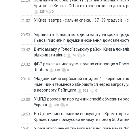
21:14
Британії в Києві: в ОП та в оточенні посла дають 
225
0
У Києві завтра - сильна спека, +37+39 градусів. -
21:02
0
Україна та Польща погодили наступні кроки щодо 
20:53
Львові підбили підсумки виконання домовленост
Витік аміаку у Голосіївському районі Києва локал
20:42
відкривати вікна
74
0
ФБР різко змінило курс і почало співпрацю з Росіє
20:32
Reuters
418
0
"Надзвичайно серйозний інцидент", - керівництв
20:16
Німеччини терміново збираються через загрозу у
в аеропорту Лейпцига
562
0
У ЦПД розповіли про єдиний спосіб обмежити рос
20:00
Україні
268
0
На Донеччині посилили евакуацію: з Краматорськ
19:53
Красноторки примусово вивезуть понад 500 діте
У разі оголошення тривоги негайно покидайте "Еп
19:41