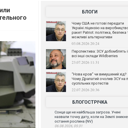
тили
БЛОГИ
тельного
Чому США не готові передати
Україні ліцензію на виробництв
ракет Patriot: політика, безпека 
можливі альтернативи
03.08.2026 20:24
Перспектива: ЗСУ добомблять і
всі інші склади Wildberries
23.07.2026 11:31
“Нова кров” чи вимушений хід?
Чому Драпатий очолив ЗСУ на п
суспільних протестів
22.07.2026 20:36
БЛОГОСТРІЧКА
Сонце ще не найбільша загроза. Учені
назвали точну дату, коли на Землі зникне
остання рослина (NV)
06.08.2026, 05:31