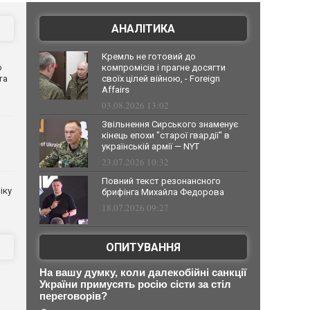
АНАЛІТИКА
Кремль не готовий до
о
компромісів і прагне досягти
та
своїх цілей війною, - Foreign
Affairs
03.08.2026 13:02
Звільнення Сирського знаменує
кінець епохи "старої гвардії" в
українській армії — NYT
23.07.2026 10:32
Повний текст резонансного
іку
брифінга Михайла Федорова
18.07.2026 09:27
ОПИТУВАННЯ
На вашу думку, коли далекобійні санкції
України примусять росію сісти за стіл
переговорів?