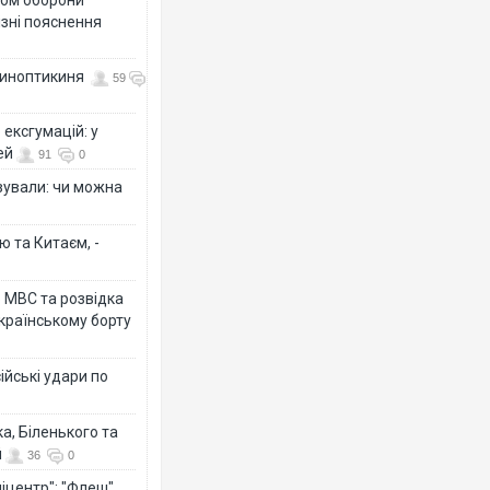
різні пояснення
 синоптикиня
59
ексгумацій: у
ей
91
0
ізували: чи можна
ю та Китаєм, -
о МВС та розвідка
країнському борту
ійські удари по
а, Біленького та
й
36
0
іцентр": "Флеш"