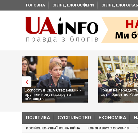
ГОЛОВНА
ОГЛЯД БЛОГОСФЕРИ
ОГЛЯД БЛОГОЖАБ
Експослу в США Стефанішиній
Трамп не передасть
вручили нову підозру та
сотні ракет до Patri
обирають...
...
ПОЛІТИКА
СУСПІЛЬСТВО
ЕКОНОМІКА
Н
РОСІЙСЬКО-УКРАЇНСЬКА ВІЙНА
КОРОНАВІРУС COVID-19