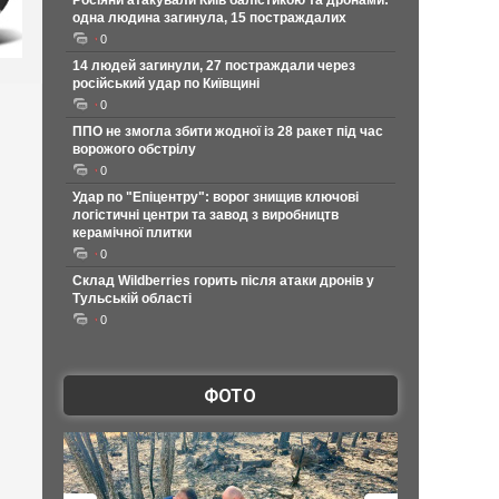
Росіяни атакували Київ балістикою та дронами:
одна людина загинула, 15 постраждалих
0
14 людей загинули, 27 постраждали через
російський удар по Київщині
0
ППО не змогла збити жодної із 28 ракет під час
ворожого обстрілу
0
Удар по "Епіцентру": ворог знищив ключові
логістичні центри та завод з виробництв
керамічної плитки
0
Склад Wildberries горить після атаки дронів у
Тульській області
0
ФОТО