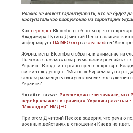
Россия не может гарантировать, что не будет 
наступательное вооружение на территории Укра
Как
передает
Bloomberg, об этом пресс-секретар
Владимира Путина Дмитрий Песков заявил в ин
информирует
UAINFO.org
со
ссылкой
на "Апостро
Журналисты Bloomberg обратили внимание на сл
Пескова о возможном размещении российского
Украине. В ходе интервью пресс-секретарь Влад
заявил следующее: "Мы не собираемся утверждат
станем размещать наступательные вооружения н
Украины".
Читайте также:
Расследователи заявили, что 
перебрасывает к границам Украины ракетные
"Искандер". ВИДЕО
При этом Дмитрий Песков заверил, что речи о 
военных действиях в отношении Киева не идет.