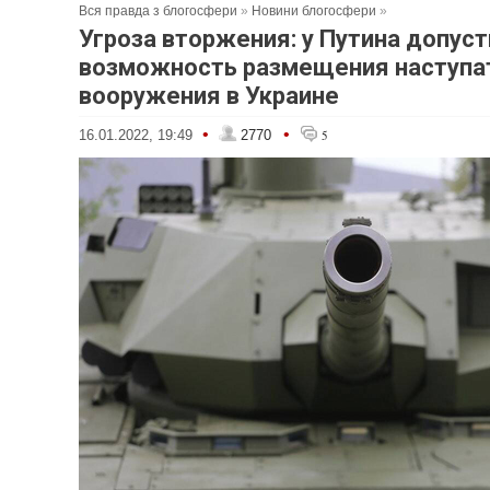
Вся правда з блогосфери
»
Новини блогосфери
»
Угроза вторжения: у Путина допус
возможность размещения наступа
вооружения в Украине
•
•
16.01.2022, 19:49
2770
5