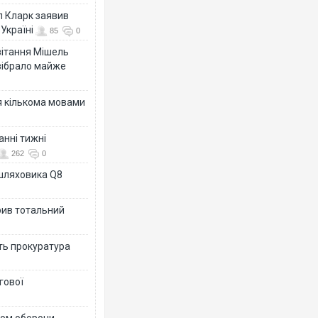
л Кларк заявив
Україні
85
0
ивітання Мішель
зібрало майже
я кількома мовами
анні тижні
262
0
ашляховика Q8
рив тотальний
ить прокуратура
гової
тром оборони