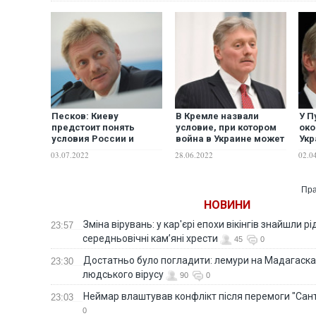
Песков: Киеву
В Кремле назвали
У П
предстоит понять
условие, при котором
око
условия России и
война в Украине может
Укр
согласиться на них
закончиться "до конца
пох
03.07.2022
28.06.2022
02.0
суток"
фе
ВС
Пра
НОВИНИ
Зміна вірувань: у кар'єрі епохи вікінгів знайшли рід
23:57
середньовічні кам’яні хрести
45
0
Достатньо було погладити: лемури на Мадагаска
23:30
людського вірусу
90
0
Неймар влаштував конфлікт після перемоги "Сан
23:03
0