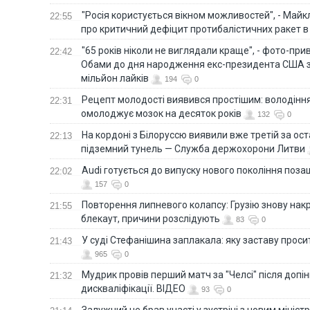
"Росія користується вікном можливостей", - Майк
22:55
про критичний дефіцит протибалістичних ракет в 
"65 років ніколи не виглядали краще", - фото-пр
22:42
Обами до дня народження екс-президента США 
мільйон лайків
194
0
Рецепт молодості виявився простішим: володінн
22:31
омолоджує мозок на десяток років
132
0
На кордоні з Білоруссю виявили вже третій за ост
22:13
підземний тунель — Служба держохорони Литви
Audi готується до випуску нового покоління поз
22:02
157
0
Повторення липневого колапсу: Грузію знову нак
21:55
блекаут, причини розслідують
83
0
У суді Стефанішина заплакала: яку заставу прос
21:43
965
0
Мудрик провів перший матч за "Челсі" після допін
21:32
дискваліфікації. ВІДЕО
93
0
Залужний не брав участі у зустрічі з новим мініс