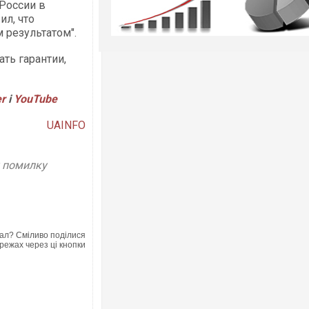
России в
ил, что
 результатом".
ть гарантии,
er
і
YouTube
UAINFO
у помилку
ал? Сміливо поділися
режах через ці кнопки