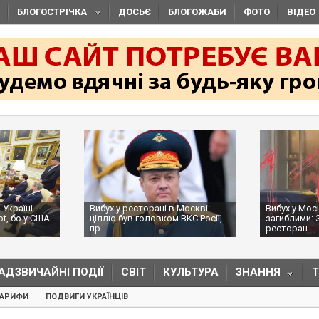
БЛОГОСТРІЧКА
ДОСЬЄ
БЛОГОЖАБИ
ФОТО
ВІДЕО
 Україні
Вибух у ресторані в Москві:
Вибух у Мос
ot, бо у США
ціллю був головком ВКС Росії,
загиблими: 
пр...
ресторан...
АДЗВИЧАЙНІ ПОДІЇ
СВІТ
КУЛЬТУРА
ЗНАННЯ
ТАРИФИ
ПОДВИГИ УКРАЇНЦІВ