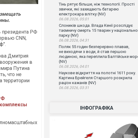
Тінь рятує більше, ніж технології. Прості
звички, які захищають батарею
размещать
електрокара влітку (NV)
06.08.2026, 05:01
ины.
Слоників шкода. Влада Кенії розслідує
таємничу смерть 15 тварин у національн
ь президента РФ
парку (NV)
тервью CNN,
06.08.2026, 04:31
ф".
Поляк 55 годин безперервно плавав,
не виходячи з води, й став першою
ова Дмитрия
людиною, яка переплила Балтійське мор
 вооружения в
(NV)
06.08.2026, 04:01
имира Путина
Наукове відкриття на полотні 1611 року.
ь, что не
Картина Брейгеля Старшого розкрила
а территории
раціон кажанів (NV)
06.08.2026, 03:31
РФ
 комплексы
ІНФОГРАФІКА
полномасштабных