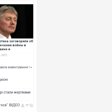
Українські надзвичайники вр
під час ліквідації масштабної
Франції
утина заговорили об
нчании войны в
аине и
вастались
4.2022
йковым разгромом
У
вила коментування ! »
кісні
Неймар влаштував конфлікт 
рі стали жертвами
"Сантоса". ВІДЕО
тоса". ВІДЕО
77