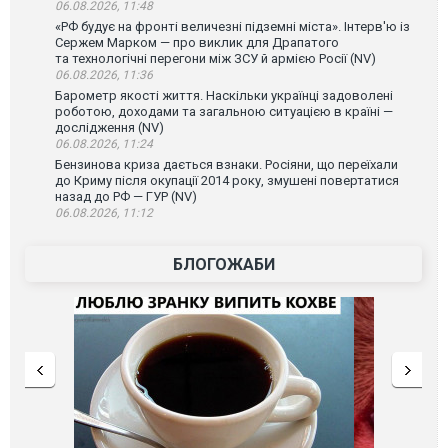
06.08.2026, 11:48
«РФ будує на фронті величезні підземні міста». Інтерв'ю із
Сержем Марком — про виклик для Драпатого
та технологічні перегони між ЗСУ й армією Росії (NV)
06.08.2026, 11:36
Барометр якості життя. Наскільки українці задоволені
роботою, доходами та загальною ситуацією в країні —
дослідження (NV)
06.08.2026, 11:24
Бензинова криза дається взнаки. Росіяни, що переїхали
до Криму після окупації 2014 року, змушені повертатися
назад до РФ — ГУР (NV)
06.08.2026, 11:12
БЛОГОЖАБИ