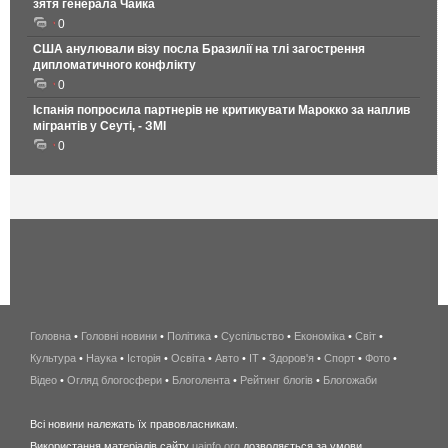
зятя генерала Чайка
0
США анулювали візу посла Бразилії на тлі загострення
дипломатичного конфлікту
0
Іспанія попросила партнерів не критикувати Марокко за наплив
мігрантів у Сеуті, - ЗМІ
0
Головна
•
Головні новини
•
Політика
•
Суспільство
•
Економіка
беспроводной
•
Світ
•
Культура
•
Наука
•
Історія
•
Освіта
•
Авто
•
IT
•
Здоров'я
интернет
•
Спорт
•
Фото
•
Відео
•
Огляд блогосфери
•
Блоголента
•
Рейтинг блогів
киев
•
Блогожаби
и
Всі новини належать їх правовласникам.
область
Використання матеріалів сайту
uainfo.org
дозволяється за умови
wimax