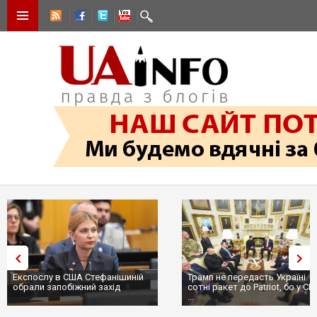
Експослу в США Стефанішиній
Трамп не передасть Україні
обрали запобіжний захід
сотні ракет до Patriot, бо у С
...