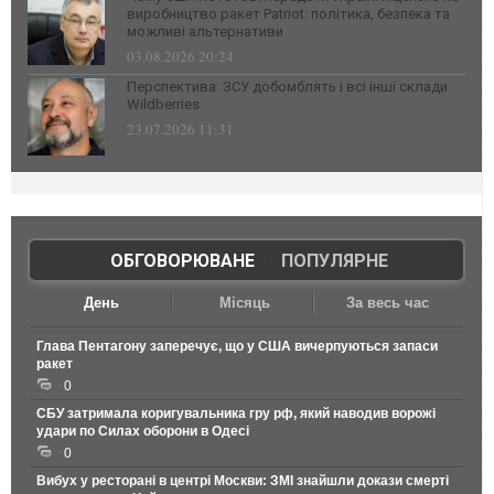
виробництво ракет Patriot: політика, безпека та
можливі альтернативи
03.08.2026 20:24
Перспектива: ЗСУ добомблять і всі інші склади
Wildberries
23.07.2026 11:31
ОБГОВОРЮВАНЕ
|
ПОПУЛЯРНЕ
День
Місяць
За весь час
Глава Пентагону заперечує, що у США вичерпуються запаси
ракет
0
СБУ затримала коригувальника гру рф, який наводив ворожі
удари по Силах оборони в Одесі
0
Вибух у ресторані в центрі Москви: ЗМІ знайшли докази смерті