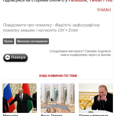
Підписуйся на сторінки UAINFO у
Facebook
,
Twitter
і
YouT
УНИАН
Повідомити про помилку - Виділіть орфографічну
помилку мишею і натисніть Ctrl + Enter
Путин
Минские соглашения
Сподобався матеріал? Сміливо поділися
ним в соцмережах через ці кнопки
ІНШІ НОВИНИ ПО ТЕМІ
Минские
Куса: Теперь
Путин цитировал