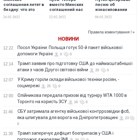
соглашения летят в
вместо Минских
песню об
бездну: что это
соглашений нас
изнасиловании
означает для
будут бить через
трупа девушки,
24.02.2022
22.02.2022
08.02.2022
Украины — BBC
"независимые"
комментируя
ОРДЛО и
выполнение
российские войска
Украиной Минских
Правила коментування ! »
соглашений:
НОВИНИ
Песков объяснил
Посол України: Польща готує 50-й пакет військової
12:22
допомоги Україні
0
0
Трамп заявив про підготовку США до наймасштабнішої
12:14
атаки з часів Другої світової війни
20
0
У Криму горіли склади військової техніки росіян, -
12:07
соцмережі
25
0
Олійникова передала призові від турніру WTA 1000 в
12:00
Торонто на користь ЗСУ
16
0
СБУ затримала агентку військової контррозвідки фсб,
11:46
яка шпигувала для ворога на Дніпропетровщині
23
0
Трамп заперечує дефіцит боєприпасів у США і
11:38
погрожує джерелам ЗМІ
34
0