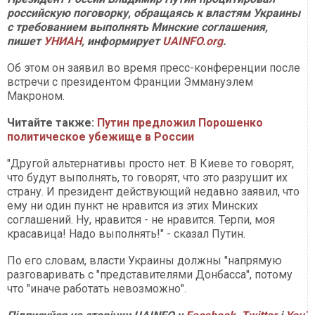
российскую поговорку, обращаясь к властям Украины
с требованием выполнять Минские соглашения,
пишет
УНИАН
, информирует
UAINFO.org
.
Об этом он заявил во время пресс-конференции после
встречи с президентом Франции Эммануэлем
Макроном.
Читайте также:
Путин предложил Порошенко
политическое убежище в России
"Другой альтернативы просто нет. В Киеве то говорят,
что будут выполнять, то говорят, что это разрушит их
страну. И президент действующий недавно заявил, что
ему ни один пункт не нравится из этих Минских
соглашений. Ну, нравится - не нравится. Терпи, моя
красавица! Надо выполнять!" - сказал Путин.
По его словам, власти Украины должны "напрямую
разговаривать с "представителями Донбасса", потому
что "иначе работать невозможно".