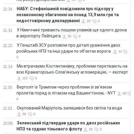
НАБУ: Стефанішиній повідомили про підозру у
11:34
незаконному збагаченні на понад 13,9 млн грн та
недостовірному декларуванні
29
0
У Німеччині тривають пошуки уламків ще одного дрона
11:31
в аеропорту Лейпцига
30
0
У Генштабі ЗСУ розповіли про деталі ураження двох
11:22
російських НПЗ та інші удари по об'єктах ворога
31
0
Ми втрачаємо Костянтинівку, проблеми перетікають на
11:14
всю Краматорсько-Слов'янську агломерацію, — експерт
113
0
Вертоліт із Трампом через проблеми зі зв'язком
11:05
пролетів поряд із літаком над Вашингтоном, - NYT
50
0
Окупований Маріуполь залишився без світла та води
11:01
58
0
Зеленський підтвердив удари по двох російських
10:58
НПЗ та суднах тіньового флоту
29
0