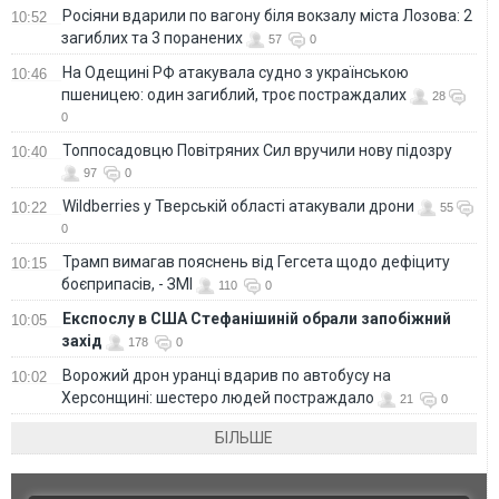
Росіяни вдарили по вагону біля вокзалу міста Лозова: 2
10:52
загиблих та 3 поранених
57
0
На Одещині РФ атакувала судно з українською
10:46
пшеницею: один загиблий, троє постраждалих
28
0
Топпосадовцю Повітряних Сил вручили нову підозру
10:40
97
0
Wildberries у Тверській області атакували дрони
10:22
55
0
Трамп вимагав пояснень від Гегсета щодо дефіциту
10:15
боєприпасів, - ЗМІ
110
0
Експослу в США Стефанішиній обрали запобіжний
10:05
захід
178
0
Ворожий дрон уранці вдарив по автобусу на
10:02
Херсонщині: шестеро людей постраждало
21
0
БІЛЬШЕ