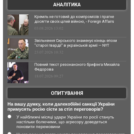
АНАЛІТИКА
Кремль не готовий до компромісів і прагне
досягти своїх цілей війною, - Foreign Affairs
03.08.2026 13:02
Звільнення Сирського знаменує кінець епохи
"старої гвардії" в українській армії — NYT
23.07.2026 10:32
Повний текст резонансного брифінга Михайла
Федорова
18.07.2026 09:27
ОПИТУВАННЯ
На вашу думку, коли далекобійні санкції України
примусять росію сісти за стіл переговорів?
У найближчі місяці удари України по росії стануть
настільки болючими, що агресору доведеться
поновити перемовини