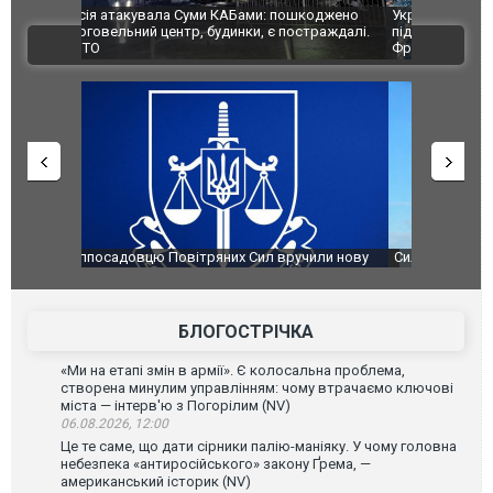
шкоджено
Українські надзвичайники врятували козуленя
СБУ за спр
траждалі.
під час ліквідації масштабної лісової пожежі у
Болгарії з
ВІДЕО
Франції
ФОТО
чили нову
Сили оборони уразили Ярославський НПЗ:
Неймар вла
губернатор регіону заявив про наймасштабнішу
"Сантоса".
атаку. ВІДЕО
БЛОГОСТРІЧКА
«Ми на етапі змін в армії». Є колосальна проблема,
створена минулим управлінням: чому втрачаємо ключові
міста — інтерв'ю з Погорілим (NV)
06.08.2026, 12:00
Це те саме, що дати сірники палію-маніяку. У чому головна
небезпека «антиросійського» закону Ґрема, —
американський історик (NV)