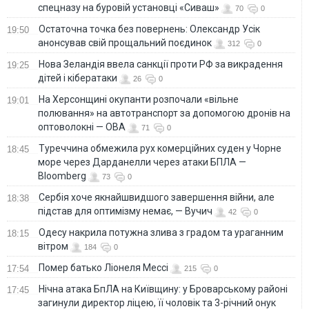
спецназу на буровій установці «Сиваш»
70
0
Остаточна точка без повернень: Олександр Усік
19:50
анонсував свій прощальний поєдинок
312
0
Нова Зеландія ввела санкції проти РФ за викрадення
19:25
дітей і кібератаки
26
0
На Херсонщині окупанти розпочали «вільне
19:01
полювання» на автотранспорт за допомогою дронів на
оптоволокні — ОВА
71
0
Туреччина обмежила рух комерційних суден у Чорне
18:45
море через Дарданелли через атаки БПЛА —
Bloomberg
73
0
Сербія хоче якнайшвидшого завершення війни, але
18:38
підстав для оптимізму немає, — Вучич
42
0
Одесу накрила потужна злива з градом та ураганним
18:15
вітром
184
0
Помер батько Ліонеля Мессі
17:54
215
0
Нічна атака БпЛА на Київщину: у Броварському районі
17:45
загинули директор ліцею, її чоловік та 3-річний онук