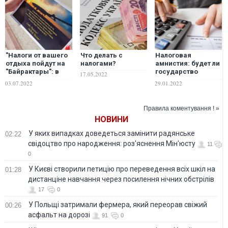
"Налоги от вашего
Что делать с
Налоговая
отдыха пойдут на
налогами?
амнистия: будет ли
"Байрактары": в
государство
17.05.2022
Турции троллят
взимать налоги
03.07.2022
29.01.2022
туристов из России
задним числом?
Правила коментування ! »
НОВИНИ
У яких випадках доведеться замінити радянське
02:22
свідоцтво про народження: роз'яснення Мін'юсту
11
0
У Києві створили петицію про переведення всіх шкіл на
01:28
дистанціне навчання через посилення нічних обстрілів
17
0
У Польщі затримали фермера, який переорав свіжий
00:26
асфальт на дорозі
91
0