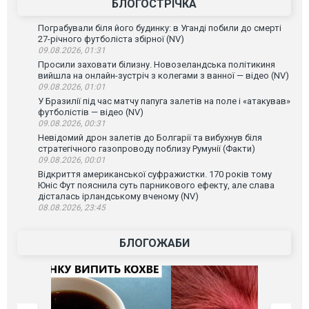
БЛОГОСТРІЧКА
Пограбували біля його будинку: в Уганді побили до смерті
27-річного футболіста збірної (NV)
09.08.2026, 01:31
Просили заховати білизну. Новозеландська політикиня
вийшла на онлайн-зустріч з колегами з ванної — відео (NV)
09.08.2026, 01:01
У Бразилії під час матчу папуга залетів на поле і «атакував»
футболістів — відео (NV)
09.08.2026, 00:31
Невідомий дрон залетів до Болгарії та вибухнув біля
стратегічного газопроводу поблизу Румунії (Факти)
09.08.2026, 00:01
Відкриття американської суфражистки. 170 років тому
Юніс Фут пояснила суть парникового ефекту, але слава
дісталась ірландському вченому (NV)
08.08.2026, 23:45
БЛОГОЖАБИ