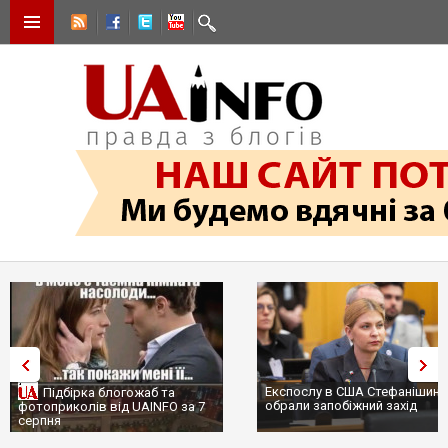
Експослу в США Стефанішині
Підбірка блогожаб та
обрали запобіжний захід
фотоприколів від UAINFO за 7
серпня