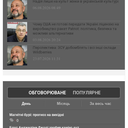
Надія лише на культ жінки в українській культурі
06.08.2026 08:49
Чому США не готові передати Україні ліцензію на
виробництво ракет Patriot: політика, безпека та
можливі альтернативи
03.08.2026 20:24
Перспектива: ЗСУ добомблять і всі інші склади
Wildberries
23.07.2026 11:31
ОБГОВОРЮВАНЕ
|
ПОПУЛЯРНЕ
День
Місяць
За весь час
Магнітні бурі: прогноз на вихідні
0
Брат Анджеліни Джолі зробив камінг-аут