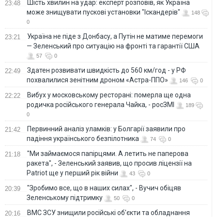
Шість хвилин на удар: експерт розповів, як Україна
23:48
може знищувати пускові установки "Іскандерів"
148
0
Україна не піде з Донбасу, а Путін не матиме перемоги
23:21
— Зеленський про ситуацію на фронті та гарантії США
57
0
Здатен розвивати швидкість до 560 км/год - у РФ
22:49
похвалилися зенітним дроном «Астра-ППО»
146
0
Вибух у московському ресторані: померла ще одна
22:22
родичка російського генерала Чайка, - росЗМІ
189
0
Первинний аналіз уламків: у Болгарії заявили про
21:42
падіння українського безпілотника
74
0
"Ми займаємося папірцями. А летить не паперова
21:18
ракета", - Зеленський заявив, що просив ліцензії на
Patriot ще у перший рік війни
43
0
"Зробимо все, що в наших силах", - Вучич обіцяв
20:39
Зеленському підтримку
50
0
ВМС ЗСУ знищили російські об'єкти та обладнання
20:16