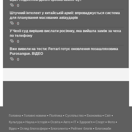
0
Штучний інтелект у китайській армії: впроваджується система
для планування масованих авіаударів
0
У Чехії суд вирішив вислати росіянку, яка вийшла заміж за чеха
по телефону
0
Вже вивели на тести: Ferrari готує оновлення позашляховика
Purosangue. ВІДЕО
0
Головна
•
Головні новини
•
Політика
•
Суспільство
•
Економіка
беспроводной
•
Світ
•
Культура
•
Наука
•
Історія
•
Освіта
•
Авто
•
IT
•
Здоров'я
интернет
•
Спорт
•
Фото
•
Відео
•
Огляд блогосфери
•
Блоголента
•
Рейтинг блогів
киев
•
Блогожаби