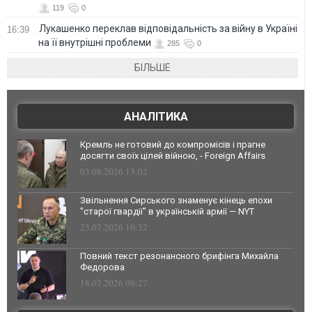
119
0
Лукашенко переклав відповідальність за війну в Україні
16:39
на її внутрішні проблеми
285
0
БІЛЬШЕ
АНАЛІТИКА
Кремль не готовий до компромісів і прагне
досягти своїх цілей війною, - Foreign Affairs
03.08.2026 13:02
Звільнення Сирського знаменує кінець епохи
"старої гвардії" в українській армії — NYT
23.07.2026 10:32
Повний текст резонансного брифінга Михайла
Федорова
18.07.2026 09:27