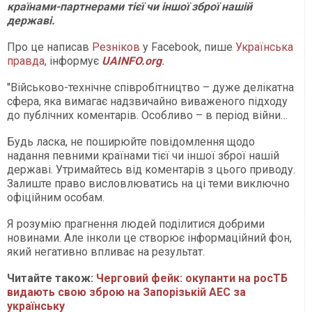
країнами-партнерами тієї чи іншої зброї нашій
державі.
Про це написав
Резніков
у Facebook, пише
Українська
правда
, інформує
UAINFO.org
.
"Військово-технічне співробітництво – дуже делікатна
сфера, яка вимагає надзвичайно виваженого підходу
до публічних коментарів. Особливо – в період війни…
Будь ласка, не поширюйте повідомлення щодо
надання певними країнами тієї чи іншої зброї нашій
державі. Утримайтесь від коментарів з цього приводу.
Залиште право висловлюватись на ці теми виключно
офіційним особам.
Я розумію прагнення людей поділитися добрими
новинами. Але інколи це створює інформаційний фон,
який негативно впливає на результат.
Читайте також:
Черговий фейк: окупанти на росТБ
видають свою зброю на Запорізькій АЕС за
українську