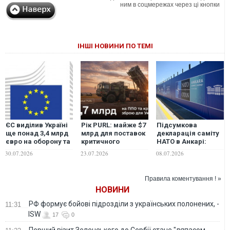
ним в соцмережах через ці кнопки
ІНШІ НОВИНИ ПО ТЕМІ
ЄС виділив Україні
Рік PURL: майже $7
Підсумкова
ще понад 3,4 млрд
млрд для поставок
декларація саміту
євро на оборону та
критичного
НАТО в Анкарі:
озброєння
озброєння для
Україні підтвердили
30.07.2026
23.07.2026
08.07.2026
України
70 млрд євро
допомоги
Правила коментування ! »
НОВИНИ
РФ формує бойові підрозділи з українських полонених, -
11:31
ISW
17
0