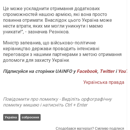
Це може ускладнити отримання додаткових
спроможностей нашою армією, які вона просто
повинна отримати. Внаслідок цього Україна може
нести втрати, яких ми могли уникнути і маємо
уникати!", - зазначив Резніков.
Міністр запевнив, що військово-політичне
керівництво держави проводить інтенсивні
переговори з нашими партнерами з метою отримання
допомоги для захисту України.
Підписуйся на сторінки UAINFO у
Facebook
,
Twitter
і
YouT
Українська правда
Повідомити про помилку - Виділіть орфографічну
помилку мишею і натисніть Ctrl + Enter
Україна
озброєння
Сподобався матеріал? Сміливо поділися