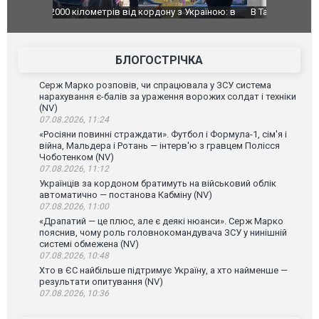
країною: в
В Таїланді футболіст загинув від удару
Топпосадов
агорівся
блискавки під час матчу: ще 12 людей
підозру
постраждали. ВІДЕО
БЛОГОСТРІЧКА
Серж Марко розповів, чи спрацювала у ЗСУ система
нарахування є-балів за ураження ворожих солдат і техніки
(NV)
07.08.2026, 11:24
«Росіяни повинні страждати». Футбол і Формула-1, сім'я і
війна, Мальдера і Ротань — інтерв'ю з гравцем Полісся
Чоботенком (NV)
07.08.2026, 11:12
Українців за кордоном братимуть на військовий облік
автоматично — постанова Кабміну (NV)
07.08.2026, 11:00
«Драпатий — це плюс, але є деякі нюанси». Серж Марко
пояснив, чому роль головнокомандувача ЗСУ у нинішній
системі обмежена (NV)
07.08.2026, 10:48
Хто в ЄС найбільше підтримує Україну, а хто найменше —
результати опитування (NV)
07.08.2026, 10:36