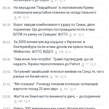
Зеленського до Сербії
21
0
На аеродромі "Гвардійське" в окупованому Криму
09:46
спалахнула масштабна пожежа на складі пального
50
0
Ворог завдав комбінованого удару по Сумах, двоє
09:30
поранених. Ще десятеро постраждали після атаки
БПЛА по ринку на Сумщині. ФОТО
36
0
За 2000 кілометрів від кордону з Україною: в
09:14
Єкатеринбурзі після атаки дронів загорівся склад
Wildberries. ФОТО. ВІДЕО
125
0
"Нам вони теж потрібні": Трамп підтвердив, що не
09:00
надасть Україні перехоплювачі до Patriot
77
0
Потужний гавайський телескоп виявив на Сонці те, чого
23:55
раніше не бачив ніхто
735
0
"Мої іграшки": Роналду показав колекцію суперкарів
23:31
вартістю понад 25 млн євро
371
0
Життя на Землі могло виникнути двічі, – дослідження
23:00
449
0
Навіть 300 американських ракет Україні вистачить
22:53