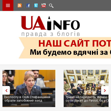
Експослу в США Стефанішиній
Трамп не передасть Україні
обрали запобіжний захід
сотні ракет до Patriot, бо у С
...