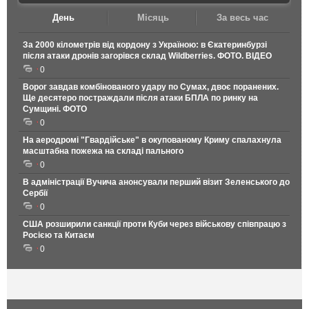
День
Місяць
За весь час
За 2000 кілометрів від кордону з Україною: в Єкатеринбурзі
після атаки дронів загорівся склад Wildberries. ФОТО. ВІДЕО
0
Ворог завдав комбінованого удару по Сумах, двоє поранених.
Ще десятеро постраждали після атаки БПЛА по ринку на
Сумщині. ФОТО
0
На аеродромі "Гвардійське" в окупованому Криму спалахнула
масштабна пожежа на складі пального
0
В адміністрації Вучича анонсували перший візит Зеленського до
Сербії
0
США розширили санкції проти Куби через військову співпрацю з
Росією та Китаєм
0