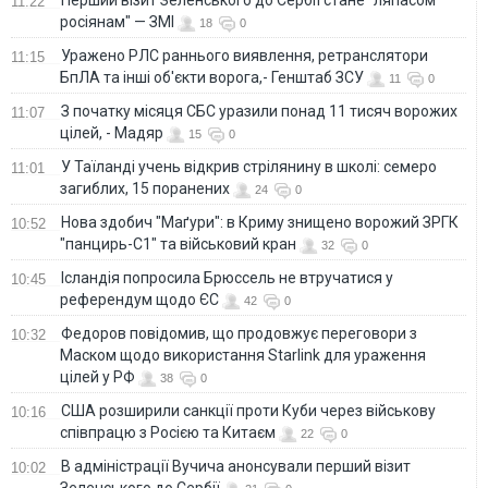
Перший візит Зеленського до Сербії стане "ляпасом
11:22
росіянам" — ЗМІ
18
0
Уражено РЛС раннього виявлення, ретранслятори
11:15
БпЛА та інші об'єкти ворога,- Генштаб ЗСУ
11
0
З початку місяця СБС уразили понад 11 тисяч ворожих
11:07
цілей, - Мадяр
15
0
У Таїланді учень відкрив стрілянину в школі: семеро
11:01
загиблих, 15 поранених
24
0
Нова здобич "Маґури": в Криму знищено ворожий ЗРГК
10:52
"панцирь-С1" та військовий кран
32
0
Ісландія попросила Брюссель не втручатися у
10:45
референдум щодо ЄС
42
0
Федоров повідомив, що продовжує переговори з
10:32
Маском щодо використання Starlink для ураження
цілей у РФ
38
0
США розширили санкції проти Куби через військову
10:16
співпрацю з Росією та Китаєм
22
0
В адміністрації Вучича анонсували перший візит
10:02