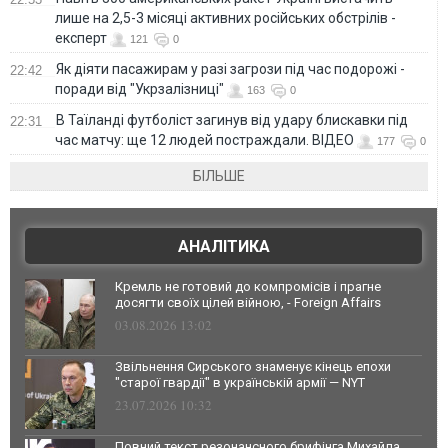
лише на 2,5-3 місяці активних російських обстрілів -
експерт
121
0
Як діяти пасажирам у разі загрози під час подорожі -
22:42
поради від "Укрзалізниці"
163
0
В Таїланді футболіст загинув від удару блискавки під
22:31
час матчу: ще 12 людей постраждали. ВІДЕО
177
0
БІЛЬШЕ
АНАЛІТИКА
Кремль не готовий до компромісів і прагне
досягти своїх цілей війною, - Foreign Affairs
03.08.2026 13:02
Звільнення Сирського знаменує кінець епохи
"старої гвардії" в українській армії — NYT
23.07.2026 10:32
Повний текст резонансного брифінга Михайла