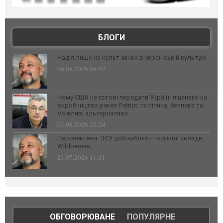
БЛОГИ
Надія лише на культ жінки в українській культурі
06.08.2026 08:49
Чому США не готові передати Україні ліцензію на
виробництво ракет Patriot: політика, безпека та
можливі альтернативи
03.08.2026 20:24
Перспектива: ЗСУ добомблять і всі інші склади
Wildberries
23.07.2026 11:31
ОБГОВОРЮВАНЕ
|
ПОПУЛЯРНЕ