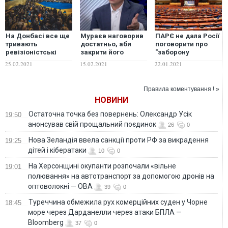
На Донбасі все ще
Мураєв наговорив
ПАРЄ не дала Росії
тривають
достатньо, аби
поговорити про
ревізіоністські
закрити його
"заборону
маніпуляції щодо
пропагандистський
російської мови в
25.02.2021
15.02.2021
22.01.2021
Революції гідності
телеканал –
Україні"
Стерненко. ВІДЕО
Правила коментування ! »
НОВИНИ
Остаточна точка без повернень: Олександр Усік
19:50
анонсував свій прощальний поєдинок
26
0
Нова Зеландія ввела санкції проти РФ за викрадення
19:25
дітей і кібератаки
10
0
На Херсонщині окупанти розпочали «вільне
19:01
полювання» на автотранспорт за допомогою дронів на
оптоволокні — ОВА
39
0
Туреччина обмежила рух комерційних суден у Чорне
18:45
море через Дарданелли через атаки БПЛА —
Bloomberg
37
0