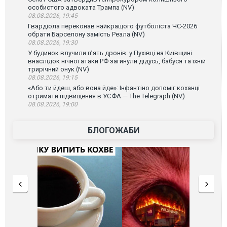
особистого адвоката Трампа (NV)
08.08.2026, 19:45
Гвардіола переконав найкращого футболіста ЧС-2026
обрати Барселону замість Реала (NV)
08.08.2026, 19:30
У будинок влучили п’ять дронів: у Пухівці на Київщині
внаслідок нічної атаки РФ загинули дідусь, бабуся та їхній
трирічний онук (NV)
08.08.2026, 19:15
«Або ти йдеш, або вона йде»: Інфантіно допоміг коханці
отримати підвищення в УЄФА — The Telegraph (NV)
08.08.2026, 19:00
БЛОГОЖАБИ