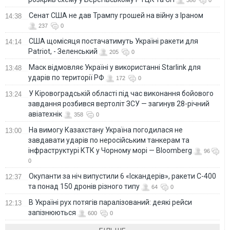
386
0
Сенат США не дав Трампу грошей на війну з Іраном
14:38
237
0
США щомісяця постачатимуть Україні ракети для
14:14
Patriot, - Зеленський
205
0
Маск відмовляє Україні у використанні Starlink для
13:48
ударів по території РФ
172
0
У Кіровоградській області під час виконання бойового
13:24
завдання розбився вертоліт ЗСУ — загинув 28-річний
авіатехнік
358
0
На вимогу Казахстану Україна погодилася не
13:00
завдавати ударів по неросійським танкерам та
інфраструктурі КТК у Чорному морі — Bloomberg
96
0
Окупанти за ніч випустили 6 «Іскандерів», ракети С-400
12:37
та понад 150 дронів різного типу
64
0
В Україні рух потягів паралізований: деякі рейси
12:13
запізнюються
600
0