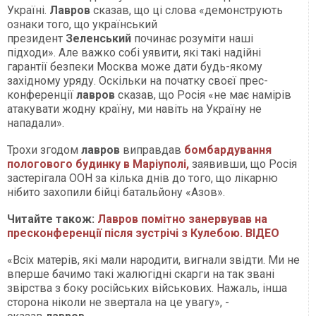
Україні.
Лавров
сказав, що ці слова «демонструють
ознаки того, що український
президент
Зеленський
починає розуміти наші
підходи». Але важко собі уявити, які такі надійні
гарантії безпеки Москва може дати будь-якому
західному уряду. Оскільки на початку своєї прес-
конференції
лавров
сказав, що Росія «не має намірів
атакувати жодну країну, ми навіть на Україну не
нападали».
Трохи згодом
лавров
виправдав
бомбардування
пологового будинку в Маріуполі,
заявивши, що Росія
застерігала ООН за кілька днів до того, що лікарню
нібито захопили бійці батальйону «Азов».
Читайте також:
Лавров помітно занервував на
пресконференції після зустрічі з Кулебою. ВІДЕО
«Всіх матерів, які мали народити, вигнали звідти. Ми не
вперше бачимо такі жалюгідні скарги на так звані
звірства з боку російських військових. Нажаль, інша
сторона ніколи не звертала на це увагу», -