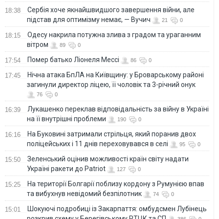
Сербія хоче якнайшвидшого завершення війни, але
18:38
підстав для оптимізму немає, — Вучич
21
0
Одесу накрила потужна злива з градом та ураганним
18:15
вітром
89
0
Помер батько Ліонеля Мессі
17:54
86
0
Нічна атака БпЛА на Київщину: у Броварському районі
17:45
загинули директор ліцею, її чоловік та 3-річний онук
76
0
Лукашенко переклав відповідальність за війну в Україні
16:39
на її внутрішні проблеми
190
0
На Буковині затримали стрільця, який поранив двох
16:16
поліцейських і 11 днів переховувався в селі
95
0
Зеленський оцінив можливості країн світу надати
15:50
Україні ракети до Patriot
127
0
На території Болгарії поблизу кордону з Румунією впав
15:25
та вибухнув невідомий безпілотник
74
0
Шокуючі подробиці із Закарпаття: омбудсмен Лубінець
15:01
розкрив схему у Берегівському РТЦК та СП