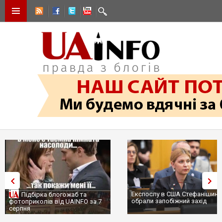
Експослу в США Стефанішиній
Підбірка блогожаб та
обрали запобіжний захід
фотоприколів від UAINFO за 7
серпня