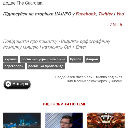
додає The Guardian.
Підписуйся на сторінки UAINFO у
Facebook
,
Twitter
і
YouT
ZN.UA
Повідомити про помилку - Виділіть орфографічну
помилку мишею і натисніть Ctrl + Enter
Україна
російсько-українська війна
Кулеба
Давров
переговори
російська пропаганда
Сподобався матеріал? Сміливо поділися
ним в соцмережах через ці кнопки
ІНШІ НОВИНИ ПО ТЕМІ