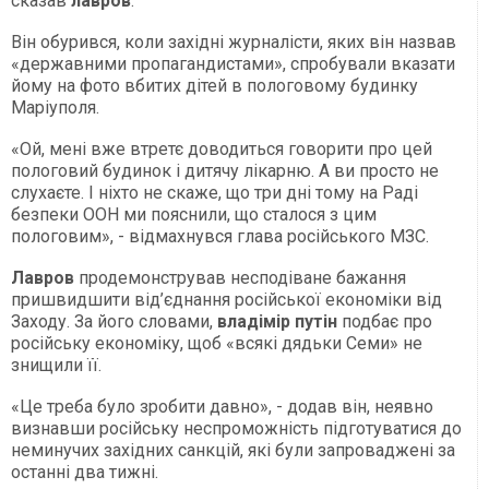
сказав
лавров
.
Він обурився, коли західні журналісти, яких він назвав
«державними пропагандистами», спробували вказати
йому на фото вбитих дітей в пологовому будинку
Маріуполя.
«Ой, мені вже втретє доводиться говорити про цей
пологовий будинок і дитячу лікарню. А ви просто не
слухаєте. І ніхто не скаже, що три дні тому на Раді
безпеки ООН ми пояснили, що сталося з цим
пологовим», - відмахнувся глава російського МЗС.
Лавров
продемонстрував несподіване бажання
пришвидшити від’єднання російської економіки від
Заходу. За його словами,
владімір путін
подбає про
російську економіку, щоб «всякі дядьки Семи» не
знищили її.
«Це треба було зробити давно», - додав він, неявно
визнавши російську неспроможність підготуватися до
неминучих західних санкцій, які були запроваджені за
останні два тижні.