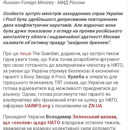
Russian Foreign Ministry - МИД России
Особиста зустріч міністрів закордонних справ України
і Росії була здебільшого депресивним повторенням
двох конфліктуючих наративів. Але водночас вона
була дуже показовою з огляду на прояви російського
менталітету облоги і надзвичайної здатності Москви
називати об’єктивну правду "західною брехнею".
Про це
пише
The Guardian, додаючи, що зустріч також
гідна уваги тому, що Київ почав розробляти аргумент
про свою готовність до альтернативи членству в НАТО,
за умови що Україна отримує безпекові й економічні
гарантії з боку Заходу й Росії.
Кулеба
в інтерв’ю для
турецького телеканалу TRT сказав, що Україна ще не
готова відмовитися від можливості приєднатися до
альянсу. Однак, готова розглянути такі гарантії як
альтернативу або проміжний етап на шляху до НАТО,
інформує
UAINFO.org
з посиланням на
ZN.UA
.
Президент України
Володимир
Зеленський визнав,
що «охолов» щодо НАТО
впродовж останніх тижнів,
зважаючи на відмову колективної сили допомогти