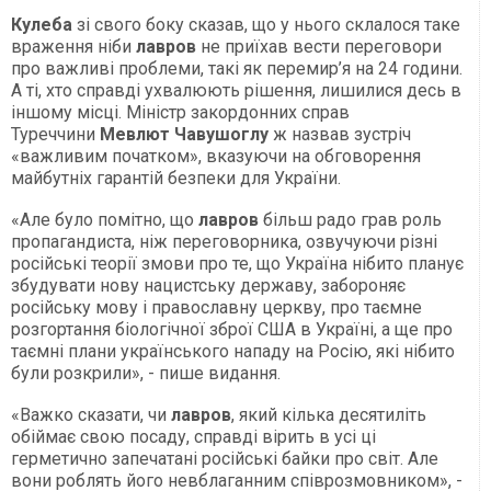
Кулеба
зі свого боку сказав, що у нього склалося таке
враження ніби
лавров
не приїхав вести переговори
про важливі проблеми, такі як перемир’я на 24 години.
А ті, хто справді ухвалюють рішення, лишилися десь в
іншому місці. Міністр закордонних справ
Туреччини
Мевлют Чавушоглу
ж назвав зустріч
«важливим початком», вказуючи на обговорення
майбутніх гарантій безпеки для України.
«Але було помітно, що
лавров
більш радо грав роль
пропагандиста, ніж переговорника, озвучуючи різні
російські теорії змови про те, що Україна нібито планує
збудувати нову нацистську державу, забороняє
російську мову і православну церкву, про таємне
розгортання біологічної зброї США в Україні, а ще про
таємні плани українського нападу на Росію, які нібито
були розкрили», - пише видання.
«Важко сказати, чи
лавров
, який кілька десятиліть
обіймає свою посаду, справді вірить в усі ці
герметично запечатані російські байки про світ. Але
вони роблять його невблаганним співрозмовником», -