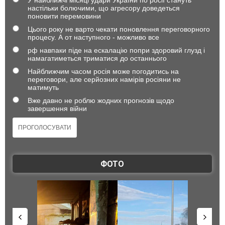
У найближчі місяці удари України по росії стануть
настільки болючими, що агресору доведеться
поновити перемовини
Цього року не варто чекати поновлення переговорного
процесу. А от наступного - можливо все
рф навпаки піде на ескалацію попри здоровий глузд і
намагатиметься триматися до останнього
Найближчим часом росія може погодитись на
переговори, але серйозних намірів росіяни не
матимуть
Вже давно не роблю жодних прогнозів щодо
завершення війни
ФОТО