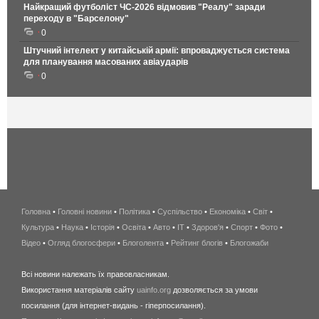
Найкращий футболіст ЧС-2026 відмовив "Реалу" заради
переходу в "Барселону"
0
Штучний інтелект у китайській армії: впроваджується система
для планування масованих авіаударів
0
Головна
•
Головні новини
•
Політика
•
Суспільство
•
Економіка
беспроводной
•
Світ
•
Культура
•
Наука
•
Історія
•
Освіта
•
Авто
•
IT
•
Здоров'я
интернет
•
Спорт
•
Фото
•
Відео
•
Огляд блогосфери
•
Блоголента
•
Рейтинг блогів
киев
•
Блогожаби
и
Всі новини належать їх правовласникам.
область
Використання матеріалів сайту
uainfo.org
дозволяється за умови
wimax
посилання (для інтернет-видань - гіперпосилання).
интернет