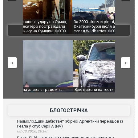
по Сумах,
За 2000 кілометрів від кордону з Україною: в
"Мої іграш
траждали
Єкатеринбурзі після атаки дронів загорівся
суперкарів
ВІДЕО
ині. ФОТО
склад Wildberries. ФОТО. ВІДЕО
дом та
Вже вивели на тести: Ferrari готує оновлення
Вийшов тре
позашляховика Purosangue. ВІДЕО
фільму "Аф
БЛОГОСТРІЧКА
Наймолодший дебютант збірної Аргентини перейшов із
Реала у клуб Серії А (NV)
08.08.2026, 20:00
Сенат США затвердив генпрокурором колишнього