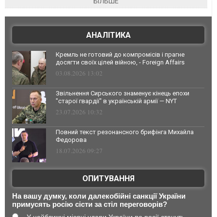
БІЛЬШЕ
АНАЛІТИКА
Кремль не готовий до компромісів і прагне
досягти своїх цілей війною, - Foreign Affairs
03.08.2026 13:02
Звільнення Сирського знаменує кінець епохи
"старої гвардії" в українській армії — NYT
23.07.2026 10:32
Повний текст резонансного брифінга Михайла
Федорова
18.07.2026 09:27
ОПИТУВАННЯ
На вашу думку, коли далекобійні санкції України
примусять росію сісти за стіл переговорів?